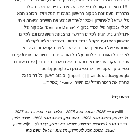
לייצג את ישראל באירוויזיון 2026, שיתקיים בווינה, אוסטריה ב-12, 14
ו-16 במאי, בתקווה להביא לישראל את הזכייה החמישית שלה
בתחרות. נועם זכה במקום הראשון בתוכנית הטלוויזיה "הכוכב הבא
של ישראל לאירוויזיון 2026" לאחר שביצע את השירים "ניצחת איתי
הכל" (במקור של עמיר בניון) ו- "Dernière Danse" (במקור של
אינדילה). בתן הגיע למקום הראשון בהצבעת השופטים וגם למקום
הראשון בהצבעת הקהל בבית. חדש!!! הצטרפו אלינו לקהילת
הווטסאפ של האירוויזיון והכוכב הבא - לחצו כאן! אנחנו נהיה כאן
לאורך כל העונה כדי לדווח על כל החדשות, הדיווחים וההימורים! עקבו
אחרינו! עקבו אחרינו באינסטגרם | עקבו אחרינו ביוטיוב | עקבו אחרינו
בטיקטוק | עקבו אחרינו בפייסבוק (adsbygoogle =
window.adsbygoogle || []).push({}); סיבוב ראשון: גל דה פז גל
פתחה את הגמר הגדול עם השיר "Fame" (במקור...
קראו עוד
אירוויזיון 2026
,
הכוכב הבא 2026 - אלונה ארז
,
הכוכב הבא 2026 -
גל דה פז
,
הכוכב הבא 2026 - נועם בתן
,
הכוכב הבא 2026 - שירה זלוף
,
הכוכב הבא לאירוויזיון
,
חדשות
,
ישראל באירוויזיון
,
קרן פלס
אירוויזיון
2026
,
הכוכב הבא לאירוויזיון
,
חדשות
,
ישראל
,
נועם בתן