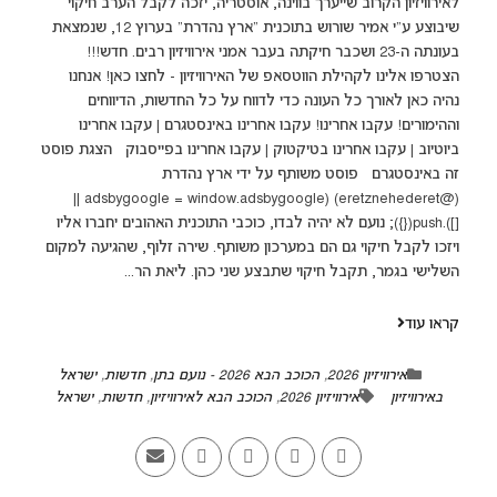
לאירוויזיון הקרוב שייערך בווינה, אוסטריה, יזכה לקבל הערב חיקוי
שיבוצע ע"י אמיר שורוש בתוכנית "ארץ נהדרת" בערוץ 12, שנמצאת
בעונתה ה-23 ושכבר חיקתה בעבר אמני אירוויזיון רבים. חדש!!!
הצטרפו אלינו לקהילת הווטסאפ של האירוויזיון - לחצו כאן! אנחנו
נהיה כאן לאורך כל העונה כדי לדווח על כל החדשות, הדיווחים
וההימורים! עקבו אחרינו! עקבו אחרינו באינסטגרם | עקבו אחרינו
ביוטיוב | עקבו אחרינו בטיקטוק | עקבו אחרינו בפייסבוק הצגת פוסט
(@‏‎eretznehederet‎‏)‎‏ (adsbygoogle = window.adsbygoogle ||
[]).push({}); נועם לא יהיה לבדו, כוכבי התוכנית האהובים יחברו אליו
ויזכו לקבל חיקוי גם הם במערכון משותף. שירה זלוף, שהגיעה למקום
השלישי בגמר, תקבל חיקוי שתבצע שני כהן. ליאת הר...
קראו עוד
אירוויזיון 2026
,
הכוכב הבא 2026 - נועם בתן
,
חדשות
,
ישראל
באירוויזיון
אירוויזיון 2026
,
הכוכב הבא לאירוויזיון
,
חדשות
,
ישראל