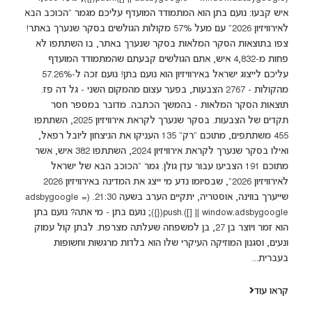
איש קבעו: נועם בתן הוא המתמודד המועדף עליכם מגמר "הכוכב הבא
לאירוויזיון 2026" עם מעל 57% מקולות הגולשים בסקר שנערך באתר!
צפו בתוצאות הסקר המלאות בסקר שנערך באתר, בו השתתפו לא
פחות מ-4,832 איש, אתם הגולשים קבעתם שהמתמודד המועדף
עליכם לייצוג ישראל באירוויזיון הוא נועם בתן! נועם זכה ל-57.26%
מהקולות - 2767 הצבעות, בפער עצום מהמקום השני - גל דה פז.
תוצאות הסקר המלאות - בהמשך הכתבה. מדובר במספר חסר
תקדים של הצבעות. בסקר שנערך לקראת אירוויזיון 2025, השתתפו
455 משתתפים, מתוכם "רק" 135 העניקו את הניצחון ליובל רפאל,
ואילו בסקר שנערך לקראת אירוויזיון 2024, השתתפו 382 איש, אשר
מתוכם 191 הצביעו עבור עדן גולן. גמר "הכוכב הבא של ישראל
לאירוויזיון 2026", שבסיומו נדע מי ייצג את המדינה באירוויזיון 2026
שייערך בווינה, אוסטריה, יתקיים הערב בשעה 21:30. (adsbygoogle =
window.adsbygoogle || []).push({}); נועם בתן - מי אתה? נועם בתן
הוא זמר ויוצר בן 27, בן למשפחה שעלתה מצרפת. לבתן קול עמוק
ונעים, וסגנון המוזיקה העיקרי שלו הוא בלדות מרגשות וחשופות
בעברית...
קראו עוד