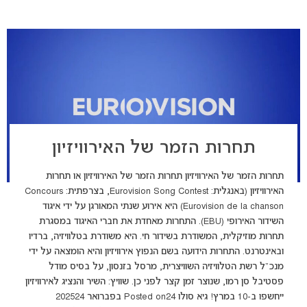
תחרות הזמר של האירוויזיון
תחרות הזמר של האירוויזיון תחרות הזמר של האירוויזיון או תחרות
האירוויזיון (באנגלית: Eurovision Song Contest, בצרפתית: Concours
Eurovision de la chanson) היא אירוע שנתי המאורגן על ידי איגוד
השידור האירופי (EBU). התחרות מאחדת את חברי האיגוד במסגרת
תחרות מוזיקלית, המשודרת בשידור חי. היא משודרת בטלוויזיה, ברדיו
ובאינטרנט. התחרות הידועה בשם הנפוץ אירוויזיון והיא הומצאה על ידי
מנכ"ל רשת הטלוויזיה השוויצרית, מרסל בזנסון, על בסיס מודל
פסטיבל סן רמו, שנוצר זמן קצר לפני כן. שוויץ: השיר והנציג לאירוויזיון
ייחשפו ב-10 במרץ! גיא סולו Posted on24 בפברואר 202524