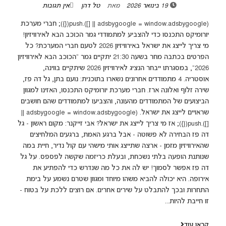
19 בינואר 2026
מאת
טל דהן
אין תגובות
(adsbygoogle = window.adsbygoogle || []).push({}); חברי מערכת
יורומיקס התכנסו כדי להצביע למתמודדי גמר הכוכב הבא לאירוויזיון!
מי צריך לייצג את ישראל באירוויזיון 2026 לטעם חברי המערכת? כל
הפרטים בכתבה מחר בשעה 21:30 יתקיים גמר "הכוכב הבא לאירוויזיון
2026", במסגרתו ייבחר הנציג לאירוויזיון 2026 שיתקיים בווינה,
אוסטריה. 4 מתמודדים אחרונים נשארו בתוכנית: נועם בתן, גל דה פז,
שירה זלוף ואלונה ארז. חברי מערכת יורומיקס התכנסו, האזינו למגוון
הביצועים של המתמודדים מהעונה, והצביעו למתמודדים שהם חושבים
שראויים לייצג את ישראל. (adsbygoogle = window.adsbygoogle ||
[]).push({}); אז מי צריך לייצג את ישראל? אבי זייקנר: מקום ראשון - גל
דה פז הבחירה לא פשוטה - אבל ברגע האמת, ברגעים המלחיצים
שהאירוויזיון מזמן - ארצה שתייצג אותי מישהי עם קול נדיר, חיית במה
שנותנת הופעה בלתי נשכחת, ובעלת כריזמה שקשה לפספס. על גל
דה פז אפשר לסמוך! יש לה את כל מה שנדרש כדי להפתיע את
אירופה. היא יכולה להביא משהו מיוחד ומגוון שטרם נשמע על בימת
התחרות ובכך להתבלט על שירים אחרים. אם רוצים ללכת על בטוח -
זו חייבת להיות...
קראו עוד