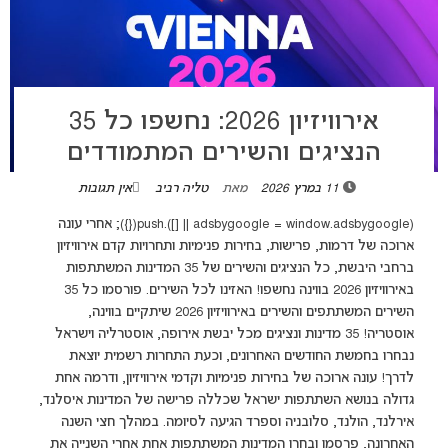
אירוויזיון 2026: נחשפו כל 35
הנציגים והשירים המתמודדים
11 במרץ 2026
מאת
טליה רביב
אין תגובות
(adsbygoogle = window.adsbygoogle || []).push({}); אחרי עונה
ארוכה של דרמות, פרישות, בחירות פנימיות ותחרויות קדם אירוויזיון
ברחבי היבשת, כל הנציגים והשירים של 35 המדינות המשתתפות
באירוויזיון 2026 בווינה נחשפו! האזינו לכל השירים. פורסמו כל 35
השירים המשתתפים והשירים באירוויזיון 2026 שיתקיים בווינה,
אוסטריה! 35 מדינות ונציגים מכל יבשת אירופה, אוסטרליה וישראל
נבחרו בחמשת החודשים האחרונים, וכעת התחרות רשמית יוצאת
לדרך! עונה ארוכה של בחירות פנימיות וקדמי אירוויזיון, ודרמה אחת
גדולה בנושא השתתפות ישראל שכללה פרישה של המדינות איסלנד,
אירלנד, הולנד, סלובניה וספרד הגיעה לסיומה. במהלך חצי השנה
האחרונה, פרסמו ובחרו המדינות המשתתפות אחת אחרי השנייה את