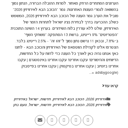
הערוצים המתחרים הרחק מאחור. למרות ההובלה הברורה, הנתון נמוך
בהשוואה לגמרי העונות האחרונות. גמר "הכוכב הבא לאירוויזיון 2026"
מוביל את הערב גמר העונה של הכוכב הבא לאירוויזיון 2026, המשמש
כשלב ההכרעה בדרך לבחירת נציג ישראל לתחרות הזמר של
האירוויזיון, שלט ללא עוררין בלוח השידורים. בערוץ 14 השיגה התוכנית
"הפטריוטים" 9% רייטינג, ברשת 13 הסתפקה "משחקי השף"
ב־7.8%, ובכאן 11 נרשם נתון נמוך ל"זהו זה" - 2.5% רייטינג בלבד.
הצטרפו אלינו לקהילת הווטסאפ של האירוויזיון והכוכב הבא - לחצו
כאן! אנחנו נהיה כאן לאורך כל העונה כדי לדווח על כל החדשות,
הדיווחים וההימורים! עקבו אחרינו! עקבו אחרינו באינסטגרם | עקבו
אחרינו ביוטיוב | עקבו אחרינו בטיקטוק | עקבו אחרינו בפייסבוק
(adsbygoogle =...
קראו עוד
אירוויזיון 2026
,
הכוכב הבא לאירוויזיון
,
חדשות
,
ישראל באירוויזיון
אירוויזיון 2026
,
הכוכב הבא לאירוויזיון
,
חדשות
,
ישראל
,
נועם בתן