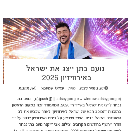
נועם בתן ייצג את ישראל
באירוויזיון 2026!
20 בינואר 2026
מאת
עדיאל שטינמץ
אין תגובות
(adsbygoogle = window.adsbygoogle || []).push({}); נועם בתן
נבחר לייצג את ישראל באירוויזיון 2026. המתמודד זכה במקום הראשון
בתוכנית "הכוכב הבא של ישראל לאירוויזיון" לאחר שכבש את לב
השופטים והקהל בבית. השיר שיבצע על בימת האירוויזיון ייבחר על ידי
ועדה וייחשף בחודשים הקרובים. צילום: אבי זייקנר נועם בתן נבחר