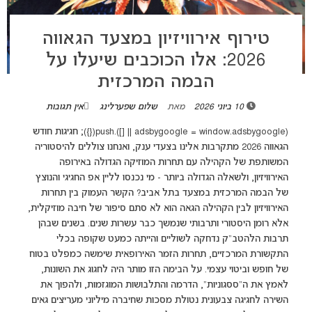
טירוף אירוויזיון במצעד הגאווה
2026: אלו הכוכבים שיעלו על
הבמה המרכזית
10 ביוני 2026
מאת
שלום שפערלינג
אין תגובות
(adsbygoogle = window.adsbygoogle || []).push({}); חגיגות חודש
הגאווה 2026 מתקרבות אלינו בצעדי ענק, ואנחנו צוללים להיסטוריה
המשותפת של הקהילה עם תחרות המוזיקה הגדולה באירופה
האירוויזיון, ולשאלה הגדולה ביותר - מי נכנסו לליין אפ החגיגי והנוצץ
של הבמה המרכזית במצעד בתל אביב? הקשר העמוק בין תחרות
האירוויזיון לבין הקהילה הגאה הוא לא סתם סיפור של חיבה מוזיקלית,
אלא רומן היסטורי ותרבותי שנמשך כבר עשרות שנים. בשנים שבהן
תרבות הלהטב"ק נדחקה לשוליים והייתה כמעט שקופה בכלי
התקשורת המרכזיים, תחרות הזמר האירופאית שימשה כמפלט בטוח
של חופש וביטוי עצמי. על הבימה הזו מותר היה לחגוג את השונות,
לאמץ את ה"ססגוניות", הדרמה והתלבושות המוגזמות, ולהפוך את
השירה לחגיגה צבעונית נטולת מסכות שחיברה מיליוני מעריצים גאים