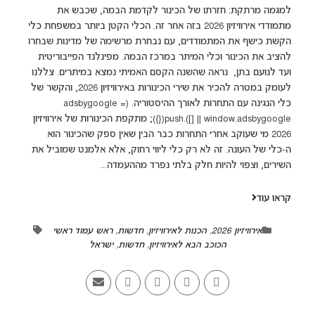
למגמה מרתקת: חזרתו של הכינור לקדמת הבמה, שכבש את
מתמודדי אירוויזיון 2026 בזה אחר זה. הכלי הקטן ביותר במשפחת כלי
הקשת כישף את המתמודדים, עם נבחרת מרשימה של מדינות שבחרו
להציב את הכינור וכלי המיתר במרכז הבמה. מפינלנד הפייבוריטית
ועד לנועם בתן, נראה שהשנה הקסם האמיתי נמצא במיתרים. צללנו
לעומק במטרה להכיר את שירי הכינורות באירוויזיון 2026, והקשר של
כלי הנגינה עם התחרות לאורך ההיסטוריה. (adsbygoogle =
window.adsbygoogle || []).push({}); מתקפת הכינורות של אירוויזיון
2026 מי שעוקב אחרי התחרות כבר הבין שאין ספק שהכינור הוא
ה-כלי של העונה. זה לא רק כלי ליווי רחוק, אלא אלמנט שמוביל את
השירים, וצפוי להיות חלק בלתי נפרד מההעמדה...
קראו עוד
אירוויזיון 2026
,
הכנות לאירוויזיון
,
חדשות
,
ראש עמוד ראשי
הכוכב הבא לאירוויזיון
,
חדשות
,
ישראל