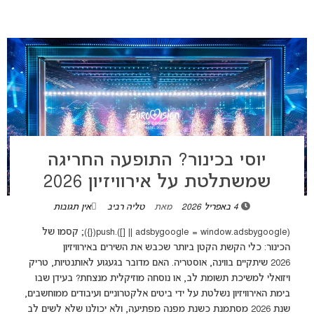
יוסי בכינור? התופעה החריגה
שמשתלטת על אירוויזיון 2026
4 באפריל 2026
מאת
טליה רביב
אין תגובות
(adsbygoogle = window.adsbygoogle || []).push({}); קסמו של
הכינור: כלי הקשת הקטן ביותר שכבש את השירים באירוויזיון
2026 שיתקיים בווינה, אוסטריה. האם מדובר בגעגוע לאותנטיות, טריק
ויזואלי למשיכת תשומת לב, או נוסחה מוזיקלית מנצחת? בעידן שבו
בימת האירוויזיון נשלטת על ידי ביטים אלקטרוניים ועיבודים ממוחשבים,
שנת 2026 מסתמנת כשנת מפנה מפתיעה, ולא יכולנו שלא לשים לב