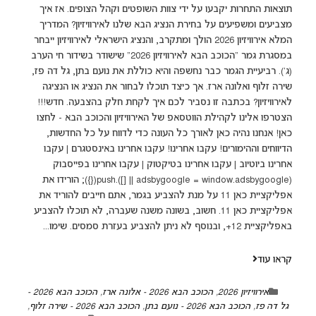
תוצאות התחרות יקבעו על ידי צוות השופטים וקהל הצופים. אז איך
מצביעים ומשפיעים על בחירת הנציג הבא שלנו לאירוויזיון? המדריך
המלא אירוויזיון 2026 הולך ומתקרב, והנציג הישראלי לאירוויזיון ייבחר
במסגרת גמר "הכוכב הבא לאירוויזיון 2026" שישודר בשידור חי הערב
(ג'). רביעיית הגמר כבר נחשפה והיא כוללת את נועם בתן, גל דה פז,
שירה זלוף ואלונה ארז. אך כיצד תוכלו לבחור את הנציג או הנציגה
לאירוויזיון? בכתבה זו נסביר לכם איך לקחת חלק בהצבעה. חדש!!!
הצטרפו אלינו לקהילת הווטסאפ של האירוויזיון והכוכב הבא - לחצו
כאן! אנחנו נהיה כאן לאורך כל העונה כדי לדווח על כל החדשות,
הדיווחים וההימורים! עקבו אחרינו! עקבו אחרינו באינסטגרם | עקבו
אחרינו ביוטיוב | עקבו אחרינו בטיקטוק | עקבו אחרינו בפייסבוק
(adsbygoogle = window.adsbygoogle || []).push({}); הורידו את
אפליקציית כאן 11 על מנת להצביע בגמר, אתם חייבים להוריד את
אפליקציית כאן 11. חשוב, בשונה משנה שעברה, לא תוכלו להצביע
באפליקציית 12+, ובנוסף לא ניתן להצביע בעזרת סמסים. שימו...
קראו עוד
אירוויזיון 2026
,
הכוכב הבא 2026 - אלונה ארז
,
הכוכב הבא 2026 -
גל דה פז
,
הכוכב הבא 2026 - נועם בתן
,
הכוכב הבא 2026 - שירה זלוף
,