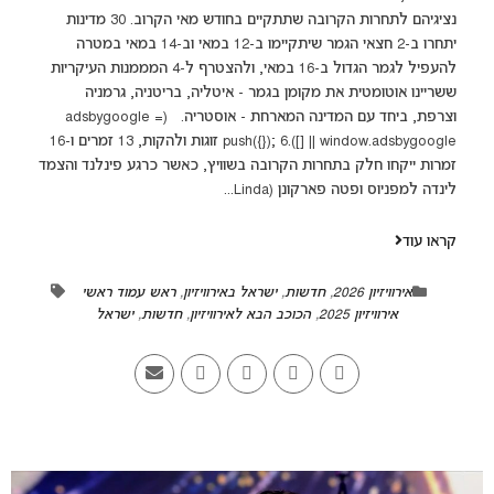
נציגיהם לתחרות הקרובה שתתקיים בחודש מאי הקרוב. 30 מדינות
יתחרו ב-2 חצאי הגמר שיתקיימו ב-12 במאי וב-14 במאי במטרה
להעפיל לגמר הגדול ב-16 במאי, ולהצטרף ל-4 המממנות העיקריות
ששריינו אוטומטית את מקומן בגמר - איטליה, בריטניה, גרמניה
וצרפת, ביחד עם המדינה המארחת - אוסטריה. (adsbygoogle =
window.adsbygoogle || []).push({}); 6 זוגות ולהקות, 13 זמרים ו-16
זמרות ייקחו חלק בתחרות הקרובה בשוויץ, כאשר כרגע פינלנד והצמד
לינדה למפניוס ופטה פארקונן (Linda...
קראו עוד
אירוויזיון 2026
,
חדשות
,
ישראל באירוויזיון
,
ראש עמוד ראשי
אירוויזיון 2025
,
הכוכב הבא לאירוויזיון
,
חדשות
,
ישראל