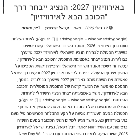
באירוויזיון 2027: הנציג ייבחר דרך
“הכוכב הבא לאירוויזיון”
12 ביולי 2026
מאת
עדיאל שטינמץ
אין תגובות
(adsbygoogle = window.adsbygoogle || []).push({}); לאחר הצלחת
נועם בתן באירוויזיון 2026, תאגיד השידור הישראלי וקשת ימשיכו
בשיתוף הפעולה לבחירת הנציג הישראלי לאירוויזיון 2027 שייערך
בבולגריה. הנציג ייבחר באמצעות התוכנית “הכוכב הבא לאירוויזיון“.
עכשיו זה רשמי: תאגיד השידור הישראלי והזכיינית ‘קשת’ הסכימו על
המשך שיתוף הפעולה ביניהם לקראת אירוויזיון 2027 ובעצם כך ישראל
מאשרת את השתתפותה באירוויזיון 2027 שייערך בבולגריה. בנוסף,
ההסכם מאפשר את המשך קיומה של התוכנית הפופולרית "הכוכב
הבא לאירוויזיון", אשר באמצעותה ייבחר הנציג הישראלי לתחרות
הנכספת. (adsbygoogle = window.adsbygoogle || []).push({});
ההצלחה מתמשכת של הכוכב הבא ההחלטה להמשיך את שיתוף
הפעולה בפעם העשירית מגיעה על רקע ההצלחה המרשימה של נועם
בתן באירוויזיון 2026 אשר הגיע למקום השני המכובד בפעם השנייה
ברציפות עם השיר "Michelle". יובל רפאל, נציגת ישראל לאירוויזיון
2025, אשר הגיעה למקום השני המכובד עם השיר “New Day Will