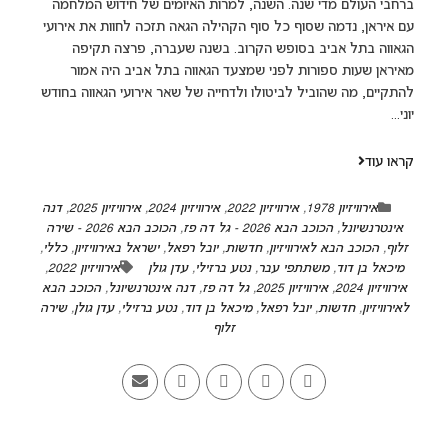
ברחבי העולם מדי שנה. השנה, למרות האיומים של חידוש המלחמה
עם איראן, נדמה שסוף כל סוף הקהילה הגאה תזכה לחוות את אירועי
הגאווה בתל אביב בסופש הקרוב. בשנה שעברה, פרצה תקיפה
מאיראן שעות ספורות לפני שמצעד הגאווה בתל אביב היה אמור
להתקיים, מה שהוביל לביטולו ולדחייה של שאר אירועי הגאווה בחודש
יוני...
קראו עוד
אירוויזיון 1978
,
אירוויזיון 2022
,
אירוויזיון 2024
,
אירוויזיון 2025
,
דנה
אינטרנשיונל
,
הכוכב הבא 2026 - גל דה פז
,
הכוכב הבא 2026 - שירה
זלוף
,
הכוכב הבא לאירוויזיון
,
חדשות
,
יובל רפאל
,
ישראל באירוויזיון
,
כללי
,
מיכאל בן דוד
,
משתתפי עבר
,
נטע ברזילי
,
עדן גולן
אירוויזיון 2022
,
אירוויזיון 2024
,
אירוויזיון 2025
,
גל דה פז
,
דנה אינטרנשיונל
,
הכוכב הבא
לאירוויזיון
,
חדשות
,
יובל רפאל
,
מיכאל בן דוד
,
נטע ברזילי
,
עדן גולן
,
שירה
זלוף