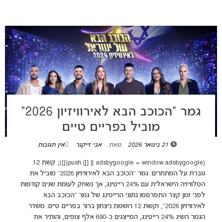
גמר “הכוכב הבא לאירוויזיון 2026”
מוביל בפריים טיים
21 בינואר 2026
מאת
אבי זייקנר
אין תגובות
(adsbygoogle = window.adsbygoogle || []).push({}); קשת 12
גוברת על המתחרים: גמר "הכוכב הבא לאירוויזיון 2026" מוביל את
הטלוויזיה הישראלית עם 24% רייטינג, אך נשחק לעומת שנים קודמות
לפני זמן קצר התפרסמו נתוני הרייטינג של גמר "הכוכב הבא
לאירוויזיון 2026", וקשת 12 רושמת ניצחון ברור בפריים טיים: משדר
הגמר השיג 24% רייטינג, המייצגים כ-690 אלף צופים, והותיר את