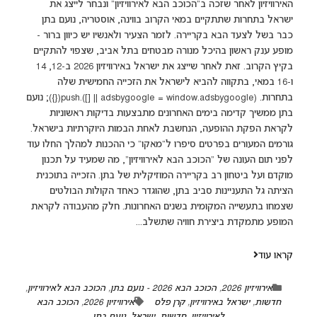
האירוויזיון לאחר שזכה ב"הכוכב הבא לאירוויזיון" ונבחר לייצג את
ישראל בתחרות שתתקיים במאי הקרוב בווינה, אוסטריה, נועם בתן
כבר בשל לצעד הבא בקריירה. לזמר הצעיר ולאנשיו יש כיוון ברור -
מופע ענק ראשון בהיכל מנורה מבטחים בתל אביב, שצפוי להתקיים
בקיץ הקרוב. זאת לאחר שייצג את ישראל באירוויזיון 2026 ב-12, 14
ו-16 במאי, בתקווה להביא לישראל את הזכייה החמישית שלה
בתחרות. (adsbygoogle = window.adsbygoogle || []).push({}); נועם
בתן ממשיך קדימה בימים האחרונים מתבצעות בדיקות ראשוניות
לקראת הפקת ההופעה, הנחשבת לאחת הבמות היוקרתיות בישראל.
גורמים המעורים בפרטים סיפרו ל"מאקו" כי ההכנות למהלך החלו עוד
לפני תום העונה של "הכוכב הבא לאירוויזיון", מה שמעיד על תכנון
מוקדם ועל ביטחון רב בקריירה המוזיקלית של בתן. הזכייה בתוכנית
הציתה גל התעניינות סביב בתן, שהוגדר כאחד הקולות הבולטים
שצמחו בתעשייה המקומית בשנים האחרונות. חלק מהעבודה לקראת
המופע מתמקדת ביצירת חוויה שתשלב...
קראו עוד
אירוויזיון 2026
,
הכוכב הבא 2026 - נועם בתן
,
הכוכב הבא לאירוויזיון
,
חדשות
,
ישראל באירוויזיון
,
קרן פלס
אירוויזיון 2026
,
הכוכב הבא
לאירוויזיון
,
חדשות
,
ישראל
,
נועם בתן