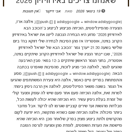
שאנחנו צריכים באירוויזיון 2026
19 בינואר 2026
מאת
אבי זייקנר
אין תגובות
(adsbygoogle = window.adsbygoogle || []).push({}); אלונה ארז,
הצעירה מהפיינליסטים, הוכיחה מביצוע לביצוע ב"הכוכב הבא
לאירוויזיון 2026" מדוע היא הבחירה הנכונה לייצג את ישראל באירוויזיון
הקרוב בווינה, אוסטריה! אז מהן הסיבות לבחירה שלי דווקא בה? ביום
שלישי בשעה 21:30 ייערך גמר "הכוכב הבא של ישראל לאירוויזיון
2026", שבו ייבחר הנציג של ישראל לאירוויזיון הקרוב שיתקיים בווינה,
אוסטריה, בחצי הגמר הראשון שיתקיים ב-12 במאי. מבין הארבעה
שהגיעו לגמר, לאלונה הכי מגיע לזכות, מהסיבות שאפרט בכתבה
הבאה. (adsbygoogle = window.adsbygoogle || []).push({}); מסע
והתפתחות בפריים טיים כאמור, אלונה היא צעירת המשתתפים שהגיעו
אל הגמר. בשונה משאר הפיינליסטים, לאלונה אין הרבה ניסיון בימתי.
למרות זאת, אלונה הוכיחה פעם אחר פעם שיש לה עומק ומנעד קולי
של זמרת בעלת ניסיון עשיר. היא הוכיחה שהיא יכולה לעשות הכל,
מבלדות מרגשות ועד שירים קצביים שגרמו לנו לרקוד. אבל מדובר
ביותר מיכולת: אלונה הוכיחה שגם כשהיא מתקשה, היא יודעת לקום
מהקרשים ולתת ביצוע מצוין בפרק שלאחר מכן. היא הוכיחה שהיא
מיישמת את הערות השופטים, לומדת מהן ומגיעה לגרסה הטובה