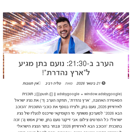
הערב ב-21:30: נועם בתן מגיע
ל”ארץ נהדרת”!
21 בינואר 2026
מאת
טליה רביב
אין תגובות
(adsbygoogle = window.adsbygoogle || []).push({}); תוכנית
הסאטירה האהובה, "ארץ נהדרת", תחקה הערב (ד') את נציג ישראל
לאירוויזיון 2026, נועם בתן, ולצידו בנוסף את כוכבי התוכנית "הכוכב
הבא 2026" למערכון משותף. מי הקומיקאי שייכנס לנעליו של נציג
ישראל? כל הפרטים צילום: אבי זייקנר נועם בתן, שרק אמש (ג') זכה
בתוכנית "הכוכב הבא לאירוויזיון 2026" ונבחר בתור הנציג הישראלי