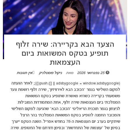
הצעד הבא בקריירה: שירה זלוף
תופיע בטקס המשואות ביום
העצמאות
25 בפברואר 2026
מאת
ניקול פוסטלניק
אין תגובות
(adsbygoogle = window.adsbygoogle || []).push({}); לאחר הגעתה
למקום השלישי בגמר "הכוכב הבא לאירוויזיון", שירה זלוף רושמת צעד
משמעותי בקריירה כשהיא מאשרת שתופיע בטקס המשואות
הממלכתי ביום העצמאות שירה זלוף, אחת המתמודדות המובילות
לניצחון בגמר תוכנית הריאליטי "הכוכב הבא" שהגיעה למקום השלישי
והמכובד הוזמנה להופיע בטקס המשואות הממלכתי בהר הרצל
שיתקיים בערב יום העצמאות ה-78 בחודש אפריל. השנה הטקס ייערך
בסימן של "עוצמות של התחדשות" ובסימן חזרתם של החטופים. שירה