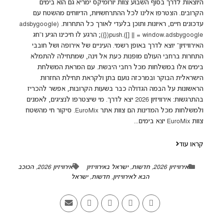
היוצאות לדרך בסוף השבוע צוות יורומיקס ימריא גם הוא בימים
הקרובים. הצטרפו אלינו לכל ההתרחשויות, הדיווחים מהשטח עם
עדכונים חיים, ראיונות ותוכן בלעדי לאורך כל התחרות. (adsbygoogle
= window.adsbygoogle || []).push({}); הרגע לו חיכינו הגיע ו“חג
האירוויזיון” יוצא לדרך באופן רשמי. העיניים של אירופה ושל חובבי
התחרות ברחבי העולם מופנות כעת אל וינה, שמתחילה להתמלא
בימים אלו במשלחות מכל רחבי היבשת. עם המראת המשלחת
הישראלית הבוקר ובמרכזה נועם בתן ולקראת תחילת החזרות
הראשונות על הבמה הגדולה כבר בשעות הקרובות, אפשר להכריז
בהתרגשות: אירוויזיון 2026 יצא לדרך. מי שיצטרפו לנציגים, לאמנים
ולמשלחות מכל המדינות הם צוות אתר EuroMix. סיקור חי מהשטח
צוות EuroMix יצא בימים...
קראו עוד
אירוויזיון 2026
,
חדשות
,
ישראל באירוויזיון
אירוויזיון 2026
,
הכוכב
הבא לאירוויזיון
,
חדשות
,
ישראל