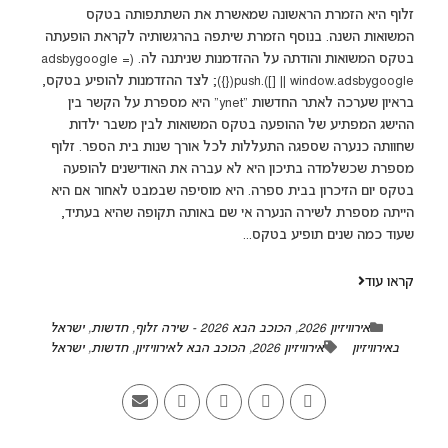
זלוף היא הזמרת הראשונה שמאשרת את השתתפותה בטקס
המשואות השנה. בנוסף הזמרת שיתפה בהרגשותיה לקראת הופעתה
בטקס המשואות והודתה על ההזדמנות שניתנה לה. (adsbygoogle =
window.adsbygoogle || []).push({}); לצד ההזדמנות להופיע בטקס,
בראיון שערכה לאתר החדשות "ynet" היא מספרת על הקשר בין
ההישג המפתיע של ההופעה בטקס המשואות לבין משבר ילדות
שחוותה כנערה שספגה התעללות לכל אורך שנות בית הספר. זלוף
מספרת שכשלמדה בתיכון היא לא עברה את האודישנים להופעה
בטקס יום הזיכרון בבית ספרה. היא מוסיפה שבמבט לאחור אם היא
הייתה מספרת לשירה הנערה אי שם באותה תקופה שהיא בעתיד,
שעוד כמה שנים תופיע בטקס...
קראו עוד
אירוויזיון 2026
,
הכוכב הבא 2026 - שירה זלוף
,
חדשות
,
ישראל
באירוויזיון
אירוויזיון 2026
,
הכוכב הבא לאירוויזיון
,
חדשות
,
ישראל