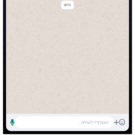
היום
הצטרף/י לשיחה...