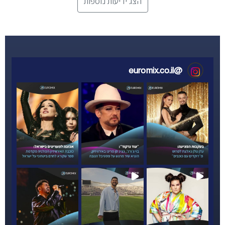
הצג ידיעות נוספות
euromix.co.il
@