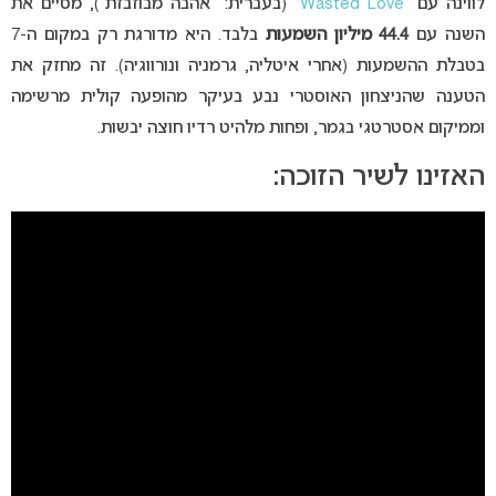
לווינה עם “
Wasted Love
” (בעברית: “אהבה מבוזבזת”), מסיים את
השנה עם
44.4 מיליון השמעות
בלבד. היא מדורגת רק במקום ה-7
בטבלת ההשמעות (אחרי איטליה, גרמניה ונורווגיה).
זה מחזק את
הטענה שהניצחון האוסטרי נבע בעיקר מהופעה קולית מרשימה
וממיקום אסטרטגי בגמר, ופחות מלהיט רדיו חוצה יבשות.
האזינו לשיר הזוכה: