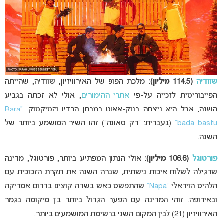
שוודיה
(114.5 מיליון):
מלכת הפופ של האירוויזיון, שוודיה, שהייתה
הפייבוריטית לזכייה על-פי
אתרי ההימורים
, אולי לא זכתה בגביע
השנה, אבל היא ניצחה בנוק-אאוט במבחן הרדיו והטיקטוק.
“Bara
bada bastu”
(בעברית: “רק סאונה”) זהו השיר המושמע ביותר של
השנה.
פורטוגל
(106.6 מיליון):
אולי הנתון המפתיע ביותר, פורטוגל, מדינה
שרגילה לשלוח איכות נישתית, שברה השנה את תקרת הזכוכית עם
הלהיט הויראלי
“Napa”
שהתפשט כאש בשדה קוצים בדרום אמריקה
ובאירופה. זוהי המדינה עם הפער הגדול ביותר בין מיקומה בגמר
האירוויזיון (21) לבין המקום השני ברשימת המושמעים ביותר.