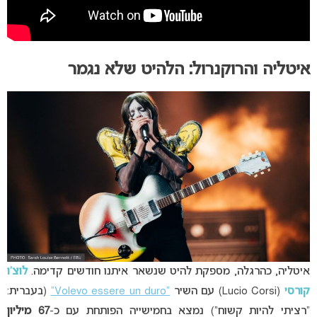
איטליה והרוקנרול: הלהיט שלא נגמר
איטליה, כהרגלה, מספקת להיט שנשאר איתנו חודשים קדימה.
לוצ’ו
קורסי
(Lucio Corsi) עם השיר
“Volevo essere un duro”
(בעברית:
“רציתי להיות קשוח”) נמצא בחמישייה הפותחת עם כ-
67 מיליון