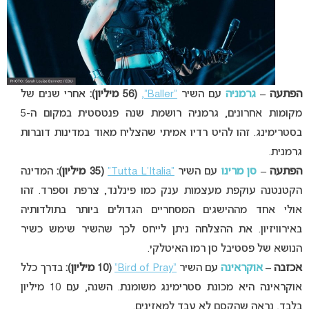
הפתעה –
גרמניה
עם השיר
“Baller”,
(56 מיליון):
אחרי שנים של
מקומות אחרונים, גרמניה רושמת שנה פנטסטית במקום ה-5
בסטרימינג. זהו להיט רדיו אמיתי שהצליח מאוד במדינות דוברות
גרמנית.
הפתעה –
סן מרינו
עם השיר
“Tutta L’Italia”
(35 מיליון):
המדינה
הקטנטנה עוקפת מעצמות ענק כמו פינלנד, צרפת וספרד. זהו
אולי אחד מההישגים המסחריים הגדולים ביותר בתולדותיה
באירוויזיון. את ההצלחה ניתן לייחס לכך שהשיר שימש כשיר
הנושא של פסטיבל סן רמו האיטלקי.
אכזבה –
אוקראינה
עם השיר
“Bird of Pray”
(10 מיליון):
בדרך כלל
אוקראינה היא מכונת סטרימינג משומנת. השנה, עם 10 מיליון
בלבד, נראה שהקסם לא עבד למאזינים.