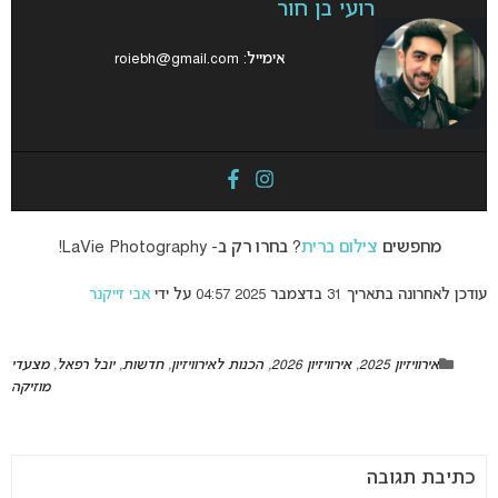
רועי בן חור
אימייל:
roiebh@gmail.com
מחפשים
צילום ברית
? בחרו רק ב- LaVie Photography!
עודכן לאחרונה בתאריך 31 בדצמבר 2025 04:57 על ידי
אבי זייקנר
אירוויזיון 2025
,
אירוויזיון 2026
,
הכנות לאירוויזיון
,
חדשות
,
יובל רפאל
,
מצעדי
מוזיקה
כתיבת תגובה