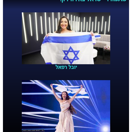
יובל רפאל