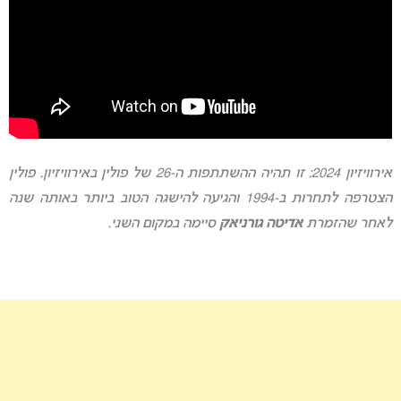
אירוויזיון 2024: זו תהיה ההשתתפות ה-26 של פולין באירוויזיון. פולין
הצטרפה לתחרות ב-1994 והגיעה להישגה הטוב ביותר באותה שנה
לאחר שהזמרת
אדיטה גורניאק
סיימה במקום השני.