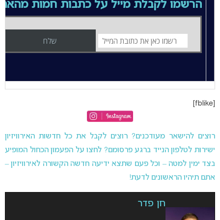
הרשמו לקבלת מייל על כתבות חמות מהאת
[fblike]
רוצים להישאר מעודכנים? רוצים לקבל את כל חדשות האירוויזיון
ישירות לטלפון הנייד ברגע פרסומם? לחצו על הפעמון הכחול המופיע
בצד ימין למטה – וכל פעם שתצא ידיעה חדשה הקשורה לאירוויזיון –
אתם תיהיו הראשונים לדעת!
חן פדר