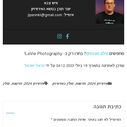
איש צבא
יוצר תוכן בנושא האירוויזיון
אימייל:
jipsrvnkl@gmail.com
מחפשים
צלם מגנטים
? בחרו רק ב- LaVie Photography!
עודכן לאחרונה בתאריך 18 ביולי 2023 04:12 על ידי
הראל ישראל
אירוויזיון 2024
,
חדשות
,
פולין באירוויזיון
אירוויזיון 2024
,
חדשות
,
פולין
כתיבת תגובה
האימייל לא יוצג באתר.
שדות החובה מסומנים
*