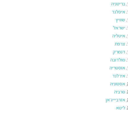
בריטניה
איסלנד
שוויץ
ישראל
איטליה
צרפת
דנמרק
מולדובה
אוסטריה
אירלנד
אסטוניה
סרביה
אזרביייג’אן
ליטא