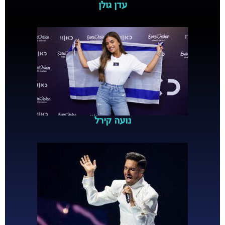
עדן גולן
נועה קירל