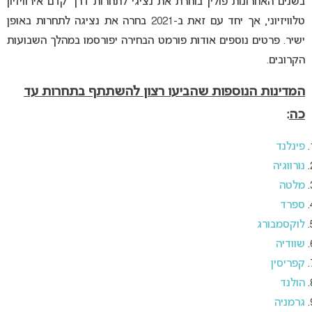
בשנים האחרונות פולין בוחרת את נציגי לתחרות דרך קדם אירוויזיון
טלוויזיוני, אך יחד עם זאת ב-2021 בחרה את נציגה לתחרות באופן
ישיר. פרטים נוספים אודות פורמט הבחירה יפורסמו במהלך השבועות
הקרובים.
המדינות הנוספות שהביעו רצון להשתתף בתחרות עד
כה
:
פינלנד
נורווגיה
מלטה
ספרד
לוקסמבורג
שוודיה
קפריסין
הולנד
גרמניה