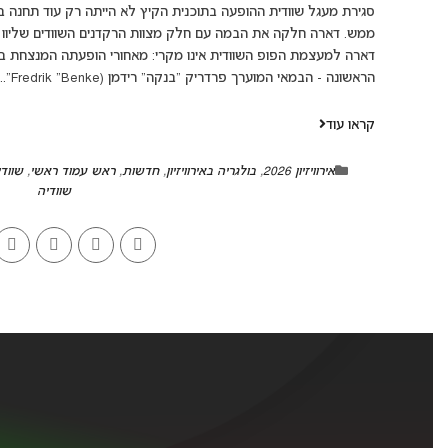
סגירת מעגל שוודית ההופעה בתוכנית הקיץ לא הייתה רק עוד תחנה 
ממש. דארה חלקה את הבמה עם חלק מצוות הרקדנים השוודים שליוו או
דארה למעצמת הפופ השוודית אינו מקרי: מאחורי הופעתה המנצחת באירו
הראשונה - הבמאי המוערך פרדריק "בנקה" רידמן (Fredrik "Benke"...
קראו עוד
אירוויזיון 2026
,
בולגריה באירוויזיון
,
חדשות
,
ראש עמוד ראשי
,
שוודי
שוודיה