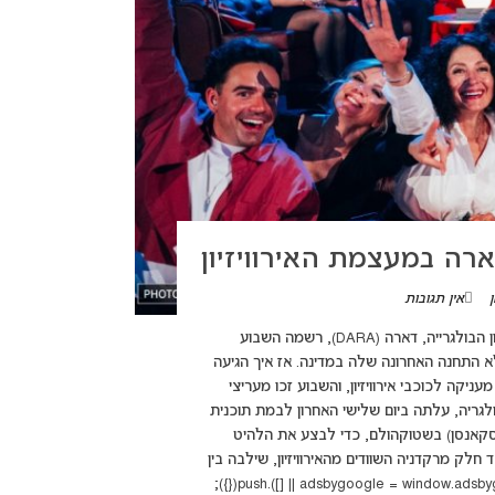
ה במעצמת האירוויזיון
אין תגובות
(adsbygoogle = window.adsbygoogle || []).push({}); זוכת האירוויזיון הבולגרייה, דארה (DARA), רשמה השבוע
לא התחנה האחרונה שלה במדינה. אז איך הגיעה
ניקה לכוכבי אירוויזיון, והשבוע זכו מעריצי
 זוכת האירוויזיון מטעם בולגריה, עלתה ביום שלישי האחרון לבמת תוכנית
Allsång på Skans" (שירה בציבור בסקאנסן) בשטוקהולם, כדי לבצע את הלהיט
Bang". ההופעה, שבוצעה לצד חלק מרקדניה השוודים מהאירוויזיון, שילבה בין
הופעת הקדם להופעת התחרות והותאמה במיוחד לקהל החי. (adsbygoogle = window.adsbygoogle || []).push({});