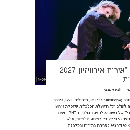
מנכ”לית רשת הטלוויזיה הבולגרית: “אירוח אירוויזיון 2027 –
ת”
מד
אין תגובות
(adsbygoogle = window.adsbygoogle || []).push({}); מילנה מילוטינובה (Milena Milotinova), מנכ"לית BNT, דיברה
יה לעולם ועל התועלת הכלכלית שהפקת אירועי
אירוויזיון 2027 יכולה להביא למדינה בריאיון לתוכנית הבוקר "היום מתחיל" של רשת הטלוויזיה הבולגרית BNT, תיארה
מנכ"לית הרשת מילנה מילוטינובה (Milena Milotinova) את אירוח אירוויזיון 2027 לא רק כאירוע טלוויזיוני, אלא
ומי ולהביא לפריחה בתיירות ובכלכלה.