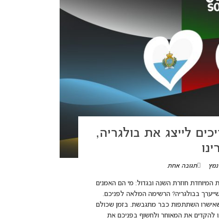
נים שצריכים לייצג את בולגריה,
ינו
נמץ
תגובה אחת
adsbygoogle = wi({}); סדרת הכתבות המיוחדת חוזרת השנה ובגדול: מי הם האמנים
יכים לדעתנו לייצג את בולגריה, גרמניה וסן מרינו באירוויזיון 2027 שייערך בבולגריה? הרשימה המלאה לפניכם.
 ורשימת המדינות שאישרו השתתפות כבר מתגבשת. בזמן שכולם
נו להקדים את המאוחר ולחשוף בפניכם את