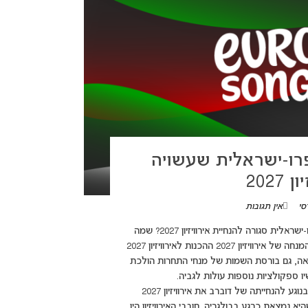
רו-ישראלית שעשויה
202
סי
אין תגובות
(adsbygoogle = window.adsbygoogle || []).push({}); הכוכבת הפרו-ישראלית סגורה להנחיית אירוויזיון 2027? שמה
של כוכבת יומני הערפד עולה בספקולציות רבות שרומזות על היותה המנחה של אירוויזיון 2027 ההכנות לאירוויזיון 2027
אה, גם בורסת השמות של מנחי התחרות הולכת
 ספקולציות נוספות עולות לגביה.
(adsbygoogle = window.adsbygoogle || []).push({}); הספוקלציות בנוגע להנחייתה של דוברב את אירוויזיון 2027
מצאת כרגע בבולגריה. חובבי האירוויזיון היו