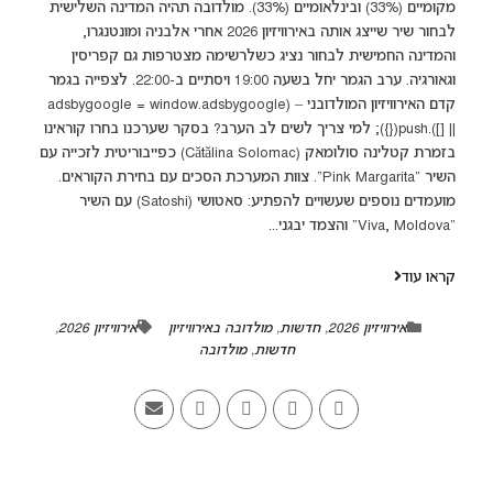
מקומיים (33%) ובינלאומיים (33%). מולדובה תהיה המדינה השלישית
לבחור שיר שייצג אותה באירוויזיון 2026 אחרי אלבניה ומונטנגרו,
והמדינה החמישית לבחור נציג כשלרשימה מצטרפות גם קפריסין
וגאורגיה. ערב הגמר יחל בשעה 19:00 ויסתיים ב-22:00. לצפייה בגמר
קדם האירוויזיון המולדובני – (adsbygoogle = window.adsbygoogle
|| []).push({}); למי צריך לשים לב הערב? בסקר שערכנו בחרו קוראינו
בזמרת קטלינה סולומאק (Cătălina Solomac) כפייבוריטית לזכייה עם
השיר "Pink Margarita". צוות המערכת הסכים עם בחירת הקוראים.
מועמדים נוספים שעשויים להפתיע: סאטושי (Satoshi) עם השיר
"Viva, Moldova“ והצמד יבגני...
קראו עוד
אירוויזיון 2026
,
חדשות
,
מולדובה באירוויזיון
אירוויזיון 2026
,
חדשות
,
מולדובה