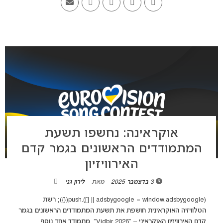
אוקראינה: נחשפו תשעת
המתמודדים הראשונים בגמר קדם
האירוויזיון
3 בדצמבר 2025
מאת
לירון גני
(adsbygoogle = window.adsbygoogle || []).push({}); רשת
הטלוויזיה האוקראינית חושפת את תשעת המתמודדים הראשונים בגמר
קדם האירוויזיון האוקראיני – “Vidbir 2026”. מתמודד אחד נוסף,