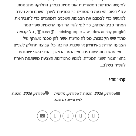
למעשה המדינות המשוריינות אוטומטית בגמר). החלוקה מתבססת
עפ”י דפוסי הצבעה היסטוריים בין המדינות לאורך השנים והיא נועדה
למעשה כדי לצמצם את הצבעות השכנים והמהגרים כדי להגביר את
המתח סביב המופע, כך לפי לשון ההודעה הרשמית שפורסמה.
(adsbygoogle = window.adsbygoogle || []).push({}); כל קבוצה
מתוך שש הקבוצות, מכילה מדינות אשר להן מכנה משותף של
הצבעה הדדית באירוויזיון או שכנות קרובה. כל קבוצה תחולק לשניים
– חצי מהמדינות ישתתפו בחצי הגמר הראשון והחצי השני ישתתפו
בחצי הגמר השני. המטרה: למנוע מהמדינות הצבעה משותפת האחת
לשנייה בשלב...
קראו עוד
אירוויזיון 2026
,
הכנות לאירוויזיון
,
חדשות
אירוויזיון 2026
,
הכנות
לאירוויזיון
,
חדשות