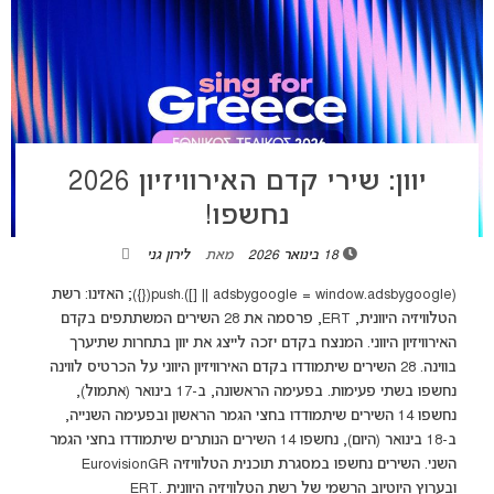
יוון: שירי קדם האירוויזיון 2026
נחשפו!
18 בינואר 2026
מאת
לירון גני
(adsbygoogle = window.adsbygoogle || []).push({}); האזינו: רשת
הטלוויזיה היוונית, ERT, פרסמה את 28 השירים המשתתפים בקדם
האירוויזיון היווני. המנצח בקדם יזכה לייצג את יוון בתחרות שתיערך
בווינה. 28 השירים שיתמודדו בקדם האירוויזיון היווני על הכרטיס לווינה
נחשפו בשתי פעימות. בפעימה הראשונה, ב-17 בינואר (אתמול),
נחשפו 14 השירים שיתמודדו בחצי הגמר הראשון ובפעימה השנייה,
ב-18 בינואר (היום), נחשפו 14 השירים הנותרים שיתמודדו בחצי הגמר
השני. השירים נחשפו במסגרת תוכנית הטלוויזיה EurovisionGR
ובערוץ היוטיוב הרשמי של רשת הטלוויזיה היוונית ERT.