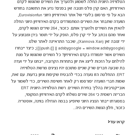
הטלוויזיה היוונית החלה לשמוע ולהעריך את השירים שהוגשו לקדם
האירוויזיון, האם קרן פלס וזנובה זאן בפנים? נדע את התשובה בחודש
הבא על פי פרסום בלעדי של אתר האירוויזיון היווני Eurovisionfun,
הוועדה שתבחר את השירים המתמודדים בקדם האירוויזיון היווני החלה
להאזין את השירים ולהעריך אותם. כזכור, 264 שירים הוגשו לקדם,
ואחד מהם נכתב על ידי קרן פלס, הופק על ידי תומר בירן ומבוצע על
ידי זנובה זאן (Xannova Xan), שכבר התראיינה לאתר שלנו.
(adsbygoogle = window.adsbygoogle || []).push({}); כיצד ייבחרו
השירים אשר יתמודדו בקדם האירוויזיון? כל השירים שהוגשו על מנת
להילחם על הזכות לייצג את יוון בתחרות הקרובה, ייבחנו על ידי ועדה
בת שבעה חברים שרק שניים מתוכם יהיו נציגים מרשת הטלוויזיה
ERT. ההחלטה הזו נועדה בכדי להבטיח שקיפות וגיוון בדעות. עם זאת,
שמות חברי הוועדה יפורסמו רק לאחר חשיפת השירים, כדי לשמור על
אובייקטיביות בהליך בחירת השירים. רשת הטלוויזיה היוונית ERT
הכריזה רשמית כי 264 שירים נשלחו לקדם האירוויזיון המקומי,
במסגרתו ייבחר הנציג היווני שיופיע בבמה הגדולה בווינה, אוסטריה.
כזכור, חלון הגשת השירים היה...
קראו עוד