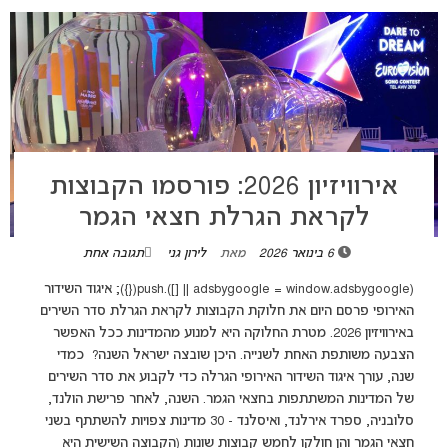
אירוויזיון 2026: פורסמו הקבוצות
לקראת הגרלת חצאי הגמר
6 בינואר 2026
מאת
לירון גני
תגובה אחת
(adsbygoogle = window.adsbygoogle || []).push({}); איגוד השידור
האירופי פרסם היום את חלוקת הקבוצות לקראת הגרלת סדר השירים
באירוויזיון 2026. מטרת החלוקה היא למנוע מהמדינות ככל האפשר
הצבעה משותפת האחת לשנייה. היכן שובצה ישראל השנה? כמדי
שנה, עורך איגוד השידור האירופי הגרלה כדי לקבוע את סדר השירים
של המדינות המשתתפות בחצאי הגמר. השנה, לאחר פרישת הולנד,
סלובניה, ספרד אירלנד, ואיסלנד - 30 מדינות צפויות להשתתף בשני
חצאי הגמר והן חולקו לחמש קבוצות שונות (הקבוצה השישית היא