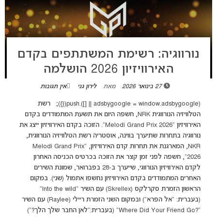
נורווגיה: רשימת המשתתפים בקדם
האירוויזיון 2026 הושלמה
27 בינואר 2026
מאת
לירון גני
אין תגובות
(adsbygoogle = window.adsbygoogle || []).push({}); רשת
הטלוויזיה הנורווגית NRK, חשפה היום את תשעת המתמודדים בקדם
האירוויזיון “Melodi Grand Prix 2026”. הזוכה בקדם האירוויזיון ייצג את
נורווגיה בתחרות שתיערך בווינה, אוסטריה רשת הטלוויזיה הנורווגית,
NKR, המארגנת את תחרות קדם האירוויזיון, "Melodi Grand Prix
2026", חשפה לפני זמן קצר את הזוכה בכרטיס הכניסה האחרון
לקדם האירוויזיון הנורווגי, שייערך ב-28 בפברואר, שמונת השירים
האחרים המתמודדים בקדם האירוויזיון נחשפו אתמול (שני). במקום
הראשון הזמרת סקרלקס (Skrellex) עם השיר “Into the wild”
(בעברית: “אל הפרא”) ובמקום השני הזמרת ריילי (Raylee) עם השיר
“?Where Did Your Friend Go” (בעברית:”לאן החבר שלך הלך?”) ‏