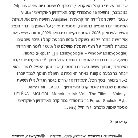
שייבחר על ידי הקהל האוקראיני, יצטרף לרשימה ביום שני שעבר (24
בנובמבר), נחשפו 15 מתמודדי קדם האירוויזיון האוקראיני "Vidbir
2026". רשת הטלוויזיה האוקראינית ,Suspilne, חשפה היום את תשעת
המתמודדים הסופיים בתחרות, ומספקת מידע על האופן בו יבחר הנציג
והשיר לאירוויזיון 2026. הגמר יתקיים בפברואר 2026, והזוכה שייצג את
אוקראינה בווינה ייקבע בשקלול 50% הצבעת קהל ו-50% שופטים
במטרה לשמור על רצף העפלה מושלם של 100% לגמר האירוויזיון.
(adsbygoogle = window.adsbygoogle || []).push({}); כאמור,
תשעה שירים נבחרו להתמודד בגמר הגדול מתוך 15 המועמדים בקדם
האירוויזיון, ומתוך ששת השירים הנוספים, שיר נוסף יעפיל לגמר - והוא
ייבחר בהצבעה מקוונת באתר האינטרנט. העולה הנוסף לגמר יוכרז
ב-15 בינואר. בסך הכל, יתמודדו 10 שירים בגמר הגדול. אלו תשעת
האומנים שנבחרו לגמר קדם האירוויזיון: Jerry Heil LAUD
LELÉKA MOLODI Monokate Mr. Vel The Elliens Valeriya
Force ShchukaRyba בין מתמודדי גמר קדם האירוויזיון האוקראיני
מספר שמות מוכרים: ג'רי הייל (Jerry...
קראו עוד
אוקראינה באירוויזיון
,
אירוויזיון 2026
,
חדשות
אוקראינה
,
אירוויזיון