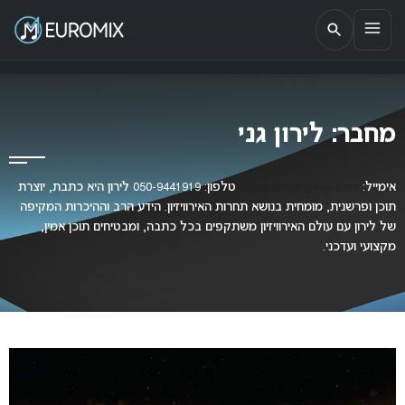
EUROMIX
אתר הבית של האירוויזיון בישראל
מחבר:
לירון גני
אימייל:
lirongani8@gmail.com
טלפון: 050-9441919 לירון היא כתבת, יוצרת
תוכן ופרשנית, מומחית בנושא תחרות האירוויזיון. הידע הרב וההיכרות המקיפה
של לירון עם עולם האירוויזיון משתקפים בכל כתבה, ומבטיחים תוכן אמין,
מקצועי ועדכני.