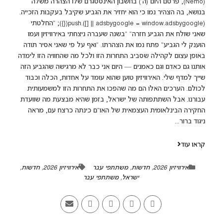
(Nemo), פרסם היום (ה') בחשבון האינסטגרם שלו הצהרה משלה
בנושא, בה הצהיר נמו כי הוא יחזיר את הגביע שקיבל בעקבות הזכייה.
(adsbygoogle = window.adsbygoogle || []).push({}); "החלטתי
שאני שולח את הגביע חזרה" "בשנה שעברה ניצחתי באירוויזיון ועמו
הוענק לי הגביע" פתח נמו את הצהרתו. "ואף על פי שאני אסיר תודה
באופן עצום לקהילה שסביב התחרות הזו ולכל מה שהחוויה הזו לימדה
אותנו גם כאדם וגם כאמנים — היום אני כבר לא מרגישה שהגביע הזה
שייך למדף שלי. האירוויזיון טוען שהוא עומד על אחדות, הכלה וכבוד
לכולם. הערכים האלו הם מה שהפכו את התחרות הזו למשמעותית
עבורנו. אבל השתתפותה של ישראל, בזמן שהיא מבצעת מה שוועדת
החקירה הבינלאומית העצמאית של האו"ם כינתה כרצח עם, מראה
ניגוד ברור...
קראו עוד
אירוויזיון 2026
,
חדשות
,
משתתפי עבר
אירוויזיון 2026
,
חדשות
,
ישראל
,
משתתפי עבר