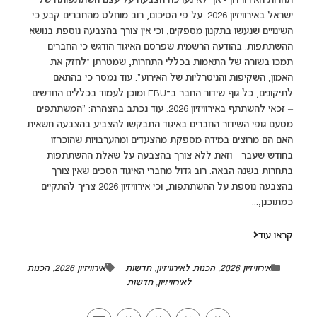
תחרות האירוויזיון - אך לא נערכה הצבעה על עצם השתתפותה של
ישראל באירוויזיון 2026. על פי הסיכום, רוב מוחלט מהחברים קבע כי
השינויים שנעשו בתקנון מספקים, וכי אין צורך בהצבעה נוספת בנושא
ההשתתפות. בהודעה הרשמית שפרסם האיגוד הודגש כי החברים
תמכו בשורה של התאמות בכללי התחרות, שמטרתן “לחזק את
האמון, השקיפות והניטרליות של האירוע”. עוד נמסר כי בהתאם
לתיקונים, כל גוף שידור החבר ב־EBU ומוכן לעמוד בכללים החדשים
– זכאי להשתתף באירוויזיון 2026. עוד נכתב בהצהרה: "המשתתפים
מטעם גופי השידור החברים באיגוד התבקשו להצביע בהצבעה חשאית
האם הם מרוצים במידה מספקת מהצעדים ומהערבויות שהוכרזו
בחודש שעבר - וזאת ללא צורך בהצבעה על שאלת ההשתתפות
בתחרות בשנה הבאה. רוב גדול מחברי האיגוד הסכים שאין צורך
בהצבעה נוספת על ההשתתפות, וכי אירוויזיון 2026 צריך להתקיים
כמתוכנן,...
קראו עוד
אירוויזיון 2026
,
הכנות לאירוויזיון
,
חדשות
אירוויזיון 2026
,
הכנות
לאירוויזיון
,
חדשות