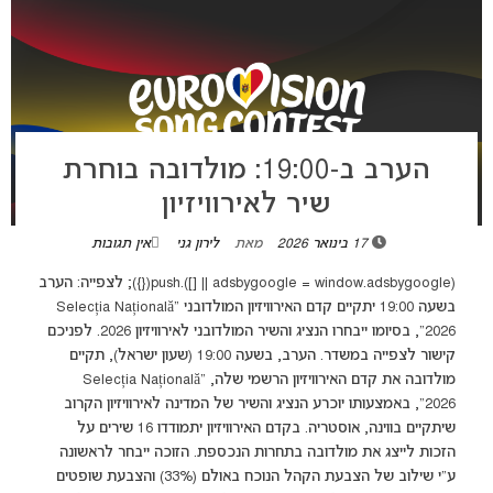
הערב ב-19:00: מולדובה בוחרת
שיר לאירוויזיון
17 בינואר 2026
מאת
לירון גני
אין תגובות
(adsbygoogle = window.adsbygoogle || []).push({}); לצפייה: הערב
בשעה 19:00 יתקיים קדם האירוויזיון המולדובני "Selecția Națională
2026", בסיומו ייבחרו הנציג והשיר המולדובני לאירוויזיון 2026. לפניכם
קישור לצפייה במשדר. הערב, בשעה 19:00 (שעון ישראל), תקיים
מולדובה את קדם האירוויזיון הרשמי שלה, “Selecția Națională
2026”, באמצעותו יוכרע הנציג והשיר של המדינה לאירוויזיון הקרוב
שיתקיים בווינה, אוסטריה. בקדם האירוויזיון יתמודדו 16 שירים על
הזכות לייצג את מולדובה בתחרות הנכספת. הזוכה ייבחר לראשונה
ע”י שילוב של הצבעת הקהל הנוכח באולם (33%) והצבעת שופטים