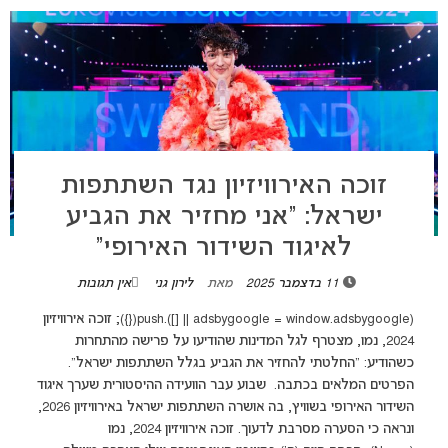
זוכה האירוויזיון נגד השתתפות
ישראל: “אני מחזיר את הגביע
לאיגוד השידור האירופי”
11 בדצמבר 2025
מאת
לירון גני
אין תגובות
(adsbygoogle = window.adsbygoogle || []).push({}); זוכה אירוויזיון
2024, נמו, מצטרף לגל המדינות שהודיעו על פרישה מהתחרות
כשהודיע: "החלטתי להחזיר את הגביע בגלל השתתפות ישראל".
הפרטים המלאים בכתבה. שבוע עבר הוועידה ההיסטורית שערך איגוד
השידור האירופי בשוויץ, בה אושרה השתתפות ישראל באירוויזיון 2026,
ונראה כי הסערה מסרבת לדעוך. זוכה אירוויזיון 2024, נמו