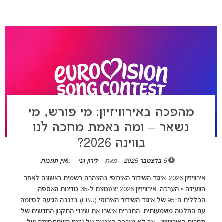
מהפכה באירוויזיון: מי פורש, מי
נשאר – ומה באמת מחכה לנו
בווינה 2026?
5 בדצמבר 2025
מאת
לירון גני
אין תגובות
אירוויזיון 2026: איגוד השידור האירופי בהצהרה רשמית ראשונה לאחר
הוועידה • הערכה: אירוויזיון 2026 יצטמצם ל-35 מדינות האספה
הכללית ה־95 של איגוד השידור האירופי (EBU) בז’נבה הגיעה לסיומה
עם החלטה משמעותית: החברים אישרו את שינויי התקנון החדשים של