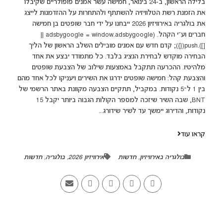
בלילה הראשון, ב-24 בינואר, חמישה עשר אמנים פופולריים שקיבלו
את הזמנת רשת הטלוויזיה להשתתף ולהתחרות על ההזדמנות לייצג
את בולגריה באירוויזיון 2026 ייבחנו על ידי חבר שופטים בן חמישה
חברים וע"י הקהל. (adsbygoogle = window.adsbygoogle ||
[]).push({}); קדם חדש עם אמנים מובילים השלב הראשון של הליך
הבחירה מוקדש לבחירת הנציג בלבד. כל מתמודד יבצע את אחד
מלהיטיו. ההכרעה תתקבל באמצעות שילוב של הצבעת שופטים
והצבעת קהל: חמישה שופטים ידרגו את השירים ויעניקו לכל אחד מהם
בין 1 ל־5 נקודות. במקביל, תתקיים הצבעה מקוונת באתר הרשמי של
BNT, שבה השיר שיזכה למספר הקולות הגבוה ביותר יקבל 15
נקודות, והדירוג יימשך עד לשיר שידורג...
קראו עוד
בולגריה באירוויזיון
,
חדשות
אירוויזיון 2026
,
בולגריה
,
חדשות