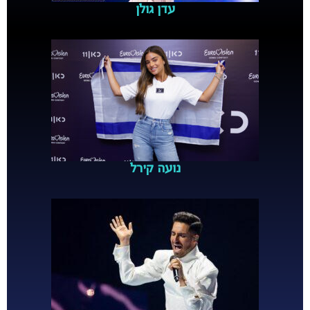
עדן גולן
נועה קירל