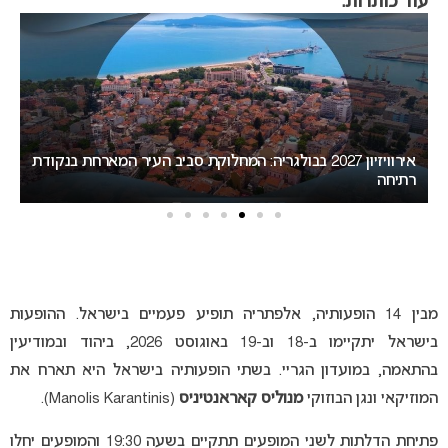
עוד כותרות:
ת
המירוץ לאירוויזיון 2027: בורגס בדרך לחטוף לסופיה את האירוח
ב
מבין 14 הופעותיה, אלפתריה תופיע פעמיים בישראל. ההופעות
בישראל יתקיימו ב-18 וב-19 באוגוסט 2026, ביהוד ובמודיעין
בהתאמה, במועדון הגריי. בשתי הופעותיה בישראל היא תארח את
המוזיקאי ונגן הבוזוקי
מנוליס קאראנטיניס
(Manolis Karantinis).
פתיחת הדלתות לשני המופעים תתקיים בשעה 19:30 והמופעים יחלו