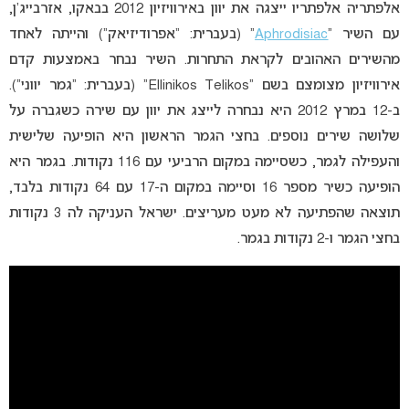
אלפתריה אלפתריו ייצגה את יוון באירוויזיון 2012 בבאקו, אזרבייג’ן,
עם השיר “
Aphrodisiac
” (בעברית: “אפרודיזיאק”) והייתה לאחד
מהשירים האהובים לקראת התחרות. השיר נבחר באמצעות קדם
אירוויזיון מצומצם בשם “Ellinikos Telikos” (בעברית: “גמר יווני”).
ב-12 במרץ 2012 היא נבחרה לייצג את יוון עם שירה כשגברה על
שלושה שירים נוספים. בחצי הגמר הראשון היא הופיעה שלישית
והעפילה לגמר, כשסיימה במקום הרביעי עם 116 נקודות. בגמר היא
הופיעה כשיר מספר 16 וסיימה במקום ה-17 עם 64 נקודות בלבד,
תוצאה שהפתיעה לא מעט מעריצים. ישראל העניקה לה 3 נקודות
בחצי הגמר ו-2 נקודות בגמר.