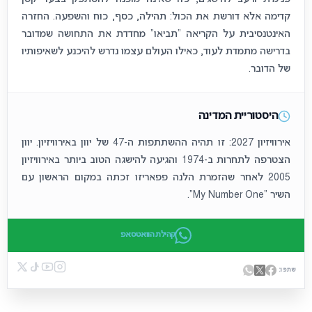
קדימה אלא דורשת את הכול: תהילה, כסף, כוח והשפעה. החזרה
האינטנסיבית על הקריאה “תביאו” מחדדת את התחושה שמדובר
בדרישה מתמדת לעוד, כאילו העולם עצמו נדרש להיכנע לשאיפותיו
של הדובר.
היסטוריית המדינה
אירוויזיון 2027: זו תהיה ההשתתפות ה-47 של יוון באירוויזיון. יוון
הצטרפה לתחרות ב-1974 והגיעה להישגה הטוב ביותר באירוויזיון
2005 לאחר שהזמרת הלנה פפאריזו זכתה במקום הראשון עם
השיר “My Number One”.
קהילת הוואטסאפ
שתפו: