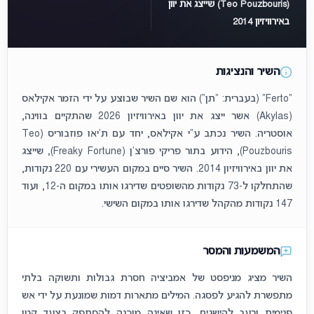
(Teo Pouzbouris) שייצג את יוון
באירוויזיון 2014
השיר והנציגות
"Ferto" (בעברית: "תן") הוא שם השיר שבוצע על ידי הזמר אקילאס
(Akylas) אשר ייצג את יוון באירוויזיון 2026 שהתקיים בווינה,
אוסטריה. השיר נכתב ע"י אקילאס, יחד עם ת'יאו פוזבוריס (Teo
Pouzbouris), הידוע בתור פריקי פורצ'ן (Freaky Fortune), שייצג
את יוון באירוויזיון 2014. השיר סיים במקום העשירי עם 220 נקודות,
שהתחלקו ל-73 נקודות מהשופטים שדירגו אותו במקום ה-12, ועוד
147 נקודות מהקהל שדירגו אותו במקום השישי.
המשמעות והמסר
השיר מציג מניפסט של אמביציה חסרת גבולות ותשוקה בלתי
מתפשרת להגיע לפסגה. המילים מתארות דמות שמונעת על ידי אש
פנימית ורעב להישגים, כזו שאינה מוכנה להסתפק בצעד קטן