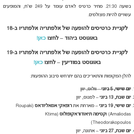
בשעה 21:30. מחיר כרטיס לאדם עומד על 249 ש”ח, והמופעים
עשויים להיות מצולמים.
לקניית כרטיסים להופעה של אלפתריה אלפתריו ב-18
באוגוסט ביהוד – לחצו
כאן!
לקניית כרטיסים להופעה של אלפתריה אלפתריו ב-19
באוגוסט במודיעין – לחצו
כאן!
להלן המקומות והתאריכים בהם יתרחש סיבוב ההופעות:
יום שישי, 5 ביוני –
וולוס, יוון
יום שבת, 13 ביוני –
למנוס, יוון
יום שישי, 19 ביוני –
מארחת את
רופאקי אמאליודאס
(Roupaki
Amaliodas) ו
קטימה תיאודוראקופולוס
(Ktima
Theodorakopoulos)
יום שבת, 27 ביוני –
אתונה, יוון