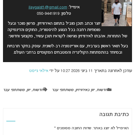
אימייל:
ilaygaist1@gmail.com
טלפון: 050-9441919
יוצר וכתב תוכן מוביל בתחום האירוויזיון, פרשן מוכר ובעל
מומחיות רחבה בכל הנוגע להיסטוריה, החוקים והדינמיקה
של התחרות. אהבתו לאירוויזיון מגישה לקוראיו תוכן עשיר, מקצועי וחדשני.
בעל תואר ראשון בערבית, עם אוריינטציה רב-לשונית. עוסק בחקר תרבויות
ובמיוחד בהתפתחות הקולינריה והמטבחים המקומיים ברחבי העולם.
עודכן לאחרונה בתאריך 11 ביוני 2026 10:27 על ידי
אילאי גייסט
חדשות
,
יוון באירוויזיון
,
משתתפי עבר
חדשות
,
יוון
,
משתתפי עבר
כתיבת תגובה
האימייל לא יוצג באתר.
שדות החובה מסומנים
*