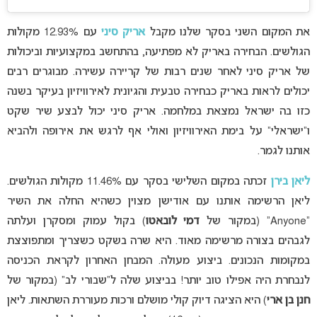
את המקום השני בסקר שלנו מקבל
אריק סיני
עם 12.93% מקולות
הגולשים. הבחירה באריק לא מפתיעה, בהתחשב במקצועיות וביכולות
של אריק סיני לאחר שנים רבות של קריירה עשירה. מבוגרים רבים
יכולים לראות באריק כבחירה טבעית והגיונית לאירוויזיון בעיקר בשנה
כזו בה ישראל נמצאת במלחמה. אריק סיני יכול לבצע שיר שקט
ו”ישראלי” על בימת האירוויזיון ואולי אף לרגש את אירופה ולהביא
אותנו לגמר.
ליאן בירן
זכתה במקום השלישי בסקר עם 11.46% מקולות הגולשים.
ליאן הרשימה אותנו עם אודישן מצוין כשהיא החלה את השיר
“Anyone” (במקור של
דמי לובאטו
) בקול עמוק ומסקרן ועלתה
לגבהים בצורה מרשימה מאוד. היא שרה בשקט כשצריך ומתפוצצת
במקומות הנכונים. ביצוע מעולה. המבחן האחרון לקראת הכניסה
לנבחרת היה אפילו טוב יותר! בביצוע שלה ל”שבורי לב” (במקור של
חנן בן ארי
) היא הציגה דיוק קולי מושלם ורכות מעוררת השתאות. ליאן