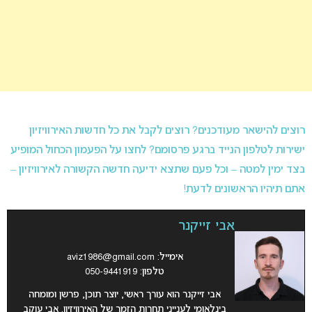
רוצים להישאר מעודכנים? רוצים לקבל את כל חדשות האירוויזיון
ישירות לטלפון הנייד ברגע פרסומם? לחצו על הפעמון הכחול המופיע
בצד ימין למטה – וכל פעם שתצא ידיעה חדשה הקשורה לאירוויזיון –
אתם תיהיו הראשונים לדעת!
אבי זייקנר
אימייל:
aviz1986@gmail.com
טלפון: 050-9441919
אבי זייקנר הוא עורך ראשי, יוצר תוכן, פרשן ומומחה
בינלאומי לענייני תחרות הזמר של האירוויזיון. אבי עוקב