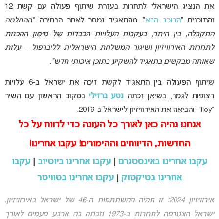
את הנציג הישראלי לתחרות בעזרת שיתוף פעולה עם קשת 12
והתוכנית “
הכוכב הבא
“. מהתאגיד נמסר לאחר הבחירה:
“ההחלטה
התקבלה, בין היתר, בעקבות העלויות הכבדות של מימון ההכנות
לתחרות האירוויזיון ושיגור המשלחת הישראלית לליברפול – עלות
שאותה מבקשים בתאגיד להשקיע בתוכן איכותי חדש”
.
שיתוף הפעולה בין התאגיד לקשת זיכה את ישראל ב-6 עלויות
רצופות לגמר, בשיאן זכתה
נטע ברזילי
במקום הראשון עם השיר
“Toy” והביאה את האירוויזיון לישראל ב-2019.
אנחנו נהיה כאן לאורך כל העונה כדי לדווח על כל
החדשות, הדיווחים וההימורים! עקבו אחרינו!
עקבו אחרינו באינסטגרם
|
עקבו אחרינו ביוטיוב
|
עקבו
אחרינו בטיקטוק
|
עקבו אחרינו בטוויטר
אירוויזיון 2024: זו תהיה ההשתתפות ה-46 של ישראל באירוויזיון.
ישראל הצטרפה לתחרות ב-1973 וזכתה בה ארבע פעמים לאורך