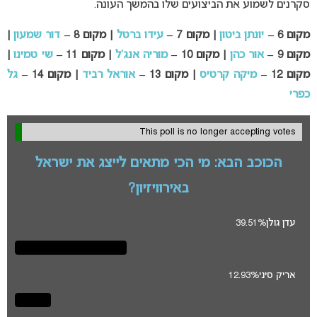
סקרנים לשמוע את הביצועים שלו בהמשך העונה.
מקום 6 –
יונתן ביטון
| מקום 7 –
עידו ברטל
| מקום 8 –
דור שמעון
|
מקום 9 –
אור כהן
| מקום 10 –
מוריה אנג’ל
| מקום 11 –
שי טמינו
|
מקום 12 –
מיקה קרטיס
| מקום 13 –
אוראל רביד
| מקום 14 –
גל
כפרי
This poll is no longer accepting votes
הכוכב הבא: מי הכי מתאים לייצג את ישראל
באירוויזיון?
עדן גולן
39.51%
אריק סיני
12.93%