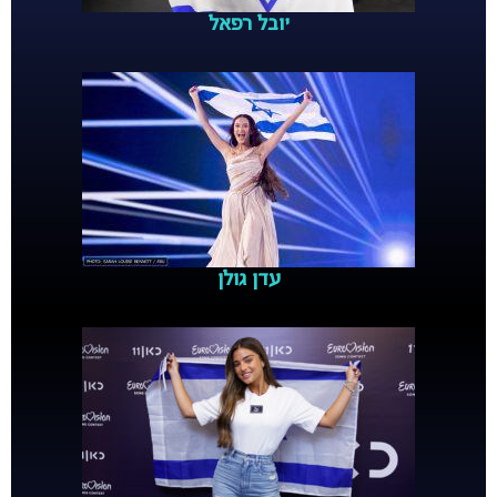
יובל רפאל
עדן גולן