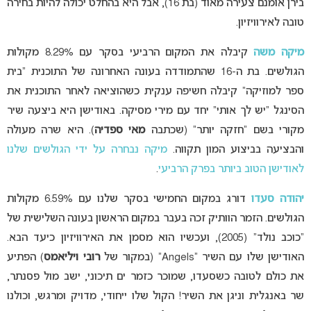
בירן אומנם צעירה מאוד (בת 16), אבל היא בהחלט יכולה להיות בחירה
טובה לאירוויזיון.
מיקה משה
קיבלה את המקום הרביעי בסקר עם 8.29% מקולות
הגולשים. בת ה-16 שהתמודדה בעונה האחרונה של התוכנית “בית
ספר למוזיקה” קיבלה חשיפה ענקית כשהוציאה לאחר התוכנית את
הסינגל “יש לך אותי” יחד עם מירי מסיקה. באודישן היא ביצעה שיר
מקורי בשם “חזקה יותר” (שכתבה
מאי ספדיה
). היא שרה מעולה
והבציעה בביצוע המון תקווה.
מיקה נבחרה על ידי הגולשים שלנו
לאודישן הטוב ביותר בפרק הרביעי
.
יהודה סעדו
דורג במקום החמישי בסקר שלנו עם 6.59% מקולות
הגולשים. הזמר הוותיק זכה בעבר במקום הראשון בעונה השלישית של
“כוכב נולד” (2005), ועכשיו הוא מסמן את האירוויזיון כיעד הבא.
האודישן שלו עם השיר “Angels” (במקור של
רובי ויליאמס
) הפתיע
את כולם לטובה כשסעדו, שמוכר כזמר ים תיכוני, ישב מול פסנתר,
שר באנגלית וניגן את השיר! הקול שלו ייחודי, מדויק ומרגש, וכולנו