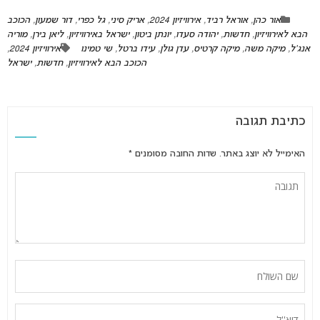
אור כהן
,
אוראל רביד
,
אירוויזיון 2024
,
אריק סיני
,
גל כפרי
,
דור שמעון
,
הכוכב
הבא לאירוויזיון
,
חדשות
,
יהודה סעדו
,
יונתן ביטון
,
ישראל באירוויזיון
,
ליאן בירן
,
מוריה
אנג'ל
,
מיקה משה
,
מיקה קרטיס
,
עדן גולן
,
עידו ברטל
,
שי טמינו
אירוויזיון 2024
,
הכוכב הבא לאירוויזיון
,
חדשות
,
ישראל
כתיבת תגובה
האימייל לא יוצג באתר.
שדות החובה מסומנים
*