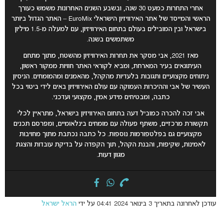
אחרי התחרות כמעט 30 שנה, ובשבע השנים האחרונות משמש כעורך
הראשי והמייסד של אתר האירוויזיון הישראלי EuroMix – האתר הגדול ביותר
בישראל ובין המובילים בעולם בתחום האירוויזיון, עם למעלה מ-1.5 מיליון
משתמשים בשנה.
מאז 2021, אבי מסקר את תחרות האירוויזיון מהשטח, מתוך מתחם
העיתונאים בעיר המארחת, ומביא לקוראי האתר חוויות ממקור ראשון,
ניתוחים מקצועיים ותגובות בלעדיות מהקהל, מהאמנים ומהמומחים. הניסיון
העשיר של אבי וההיכרות העמוקה עם עולם האירוויזיון באים לידי ביטוי בכל
כתבה, ומבטיחים מידע אמין, מקצועי ועדכני.
אבי זכה להכרה כמוביל דעה בתחום האירוויזיון בישראל, מתראיין לכלי
תקשורת מרכזיים, משתף פעולה עם מומחים בינלאומיים, ומפרסם תכנים
מקצועיים גם בפלטפורמות נוספות. כל כתבה נכתבת מתוך מחויבות
לאמינות, שקיפות, והבנת הקהל, תוך הקפדה על בדיקת עובדות והצגת
מגוון דעות.
עודכן לאחרונה בתאריך 3 בינואר 2024 04:41 על ידי
הראל ישראל