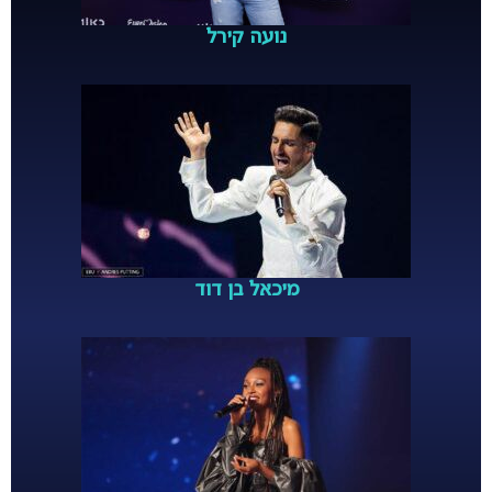
נועה קירל
מיכאל בן דוד