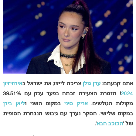
אתם קבעתם:
עדן גולן
צריכה לייצג את ישראל ב
אירוויזיון
2024
!
הזמרת הצעירה זכתה בפער ענק עם 39.51%
מקולות הגולשים.
אריק סיני
במקום השני ו
ליאן בירן
במקום שלישי. הסקר נערך עם גיבוש הנבחרת הסופית
של ‘
הכוכב הבא
‘.