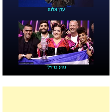
עדן אלנה
נטע ברזילי