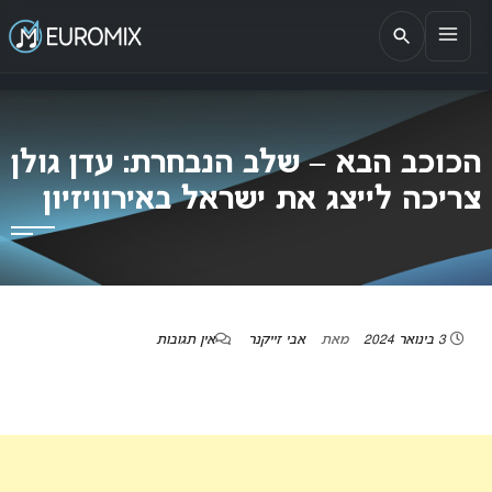
EUROMIX
אתר הבית של האירוויזיון בישראל
הכוכב הבא – שלב הנבחרת: עדן גולן
צריכה לייצג את ישראל באירוויזיון
3 בינואר 2024
מאת
אבי זייקנר
אין תגובות