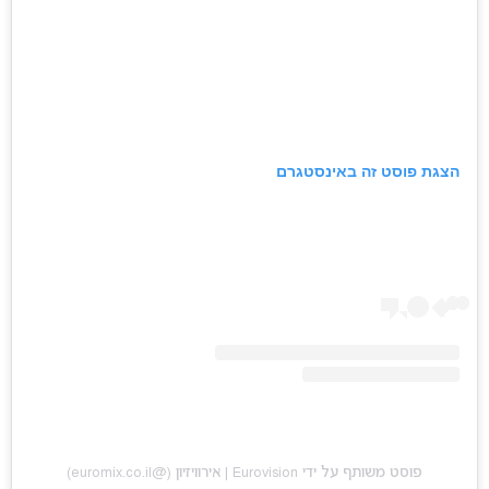
הצגת פוסט זה באינסטגרם
פוסט משותף על ידי ‏‎Eurovision | אירוויזיון‎‏ (@‏‎euromix.co.il‎‏)