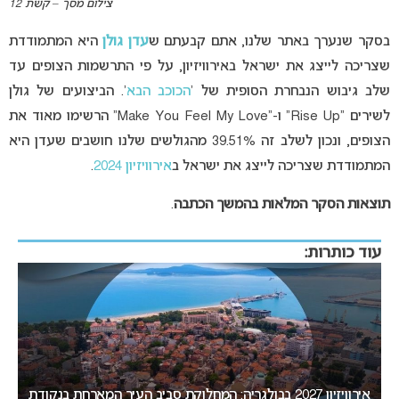
צילום מסך – קשת 12
בסקר שנערך באתר שלנו, אתם קבעתם ש
עדן גולן
היא המתמודדת
שצריכה לייצג את ישראל באירוויזיון, על פי התרשמות הצופים עד
שלב גיבוש הנבחרת הסופית של ‘
הכוכב הבא
‘. הביצועים של גולן
לשירים “Rise Up” ו-“Make You Feel My Love” הרשימו מאוד את
הצופים, ונכון לשלב זה 39.51% מהגולשים שלנו חושבים שעדן היא
המתמודדת שצריכה לייצג את ישראל ב
אירוויזיון 2024
.
תוצאות הסקר המלאות בהמשך הכתבה
.
עוד כותרות: