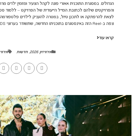
הגדולים. במסגרת התוכנית אאורי פונה לקהל הצעיר ומזמין ילדים מר
והפרויקטים שלהם לכתובת המייל הייעודית של הפרויקט – ללמוד ספו
לצאת להרפתקה או לתכנן טיול, במטרה להעניק לילדים פלטפורמה לחל
צפה ב-Reel הזה באינסטגרם בתוכניתו החדשה, שתשודר בערוצי ORF KIDS ובערוץ...
קראו עוד
אירוויזיון 2026
,
חדשות
אירוויזיו