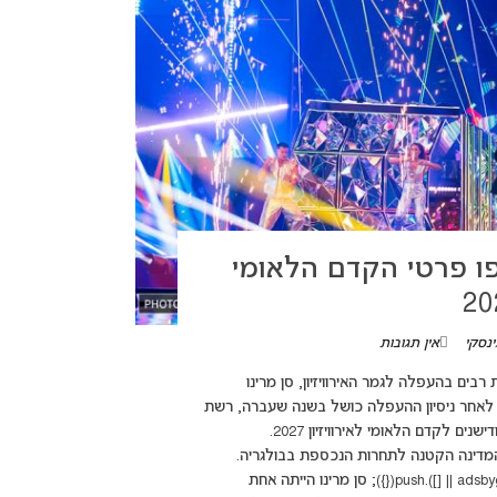
פו פרטי הקדם הלאומי
נסקי
אין תגובות
adsbygoogle =({}); אחרי כישלונות רבים בהעפלה לגמר האירוויזיון, סן מרינו
יזיון 2027 ומקווה להגיע לפסגה לאחר ניסיון ההעפלה כושל בשנה שעברה, רשת
הטלוויזיה של סן מרינו SMRTV לא מוותרת ופותחת את ההרשמה לאודישנים לקדם הלאומי לאירוויזיון 2027.
Dream”, ישמש לבחירת נציג המדינה הקטנה לתחרות הנכספת בבולגריה.
הפרטים המלאים בהמשך הכתבה. (adsbygoogle = window.adsbygoogle || []).push({}); סן מרינו הייתה אחת