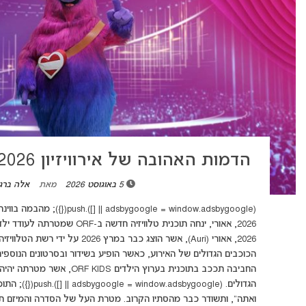
הדמות האהובה של אירוויזיון 2026 חוזרת למסך הטלוויזיה
5 באוגוסט 2026
מאת
אלה ברגי
(window.adsbygoogle || []).push
2026, אאורי, ינחה תוכנית טלוויזי
הכוכבים הגדולים של האירוע, כאשר הופיע בשידור ובסרטונים הנוספים
החביבה תככב בתוכנית בערוץ היל
הגדולים. (]).push
ואתה", ותשודר כבר מהסתיו הקרוב. מטרת העל של הסדרה והמיזם תה