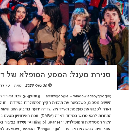
סגירת מעגל: המסע המופלא של דאר
30 ביולי 2026
מאת
טל דהן
הישגים נוספים, כשכבשה את תוכנית הקיץ הפופולרית בשוודיה - וזו 
דארה לכבוש את מעצמת האירוויזיון? שוודיה ידועה בחיבוק החם שהוא מע
התחרות לרגע מרגש במיוחד: דארה (DARA),
הקיץ המסורתית והפופולרית "en
הענק איתו כבשה את אירופה - "aranga