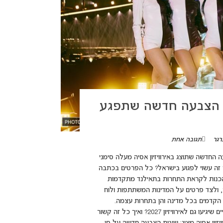
לאמץ שיטת הצבעה חדשה שתפגע
רגר
תגובה אחת
adsbygoogle = wi({}); שיטת ההצבעה החדשה שתוצג באירוויזיון אסיה מעלה סימני
נחנו לקראת רפורמה בהצבעה גם באירוויזיון 2027? ואיך זה עשוי לפגוע בישראל? כל הפרטים בכתבה
 ההכנות לקראת התחרות בתאילנד מתקדמות
, ולצד פרטים על המדינות המשתתפות ולוח
קדמים בכל מדינה והן בתחרות עצמה.
הפרטים הללו מעלים שאלה מסקרנת: האם מדובר ברמז ראשון לשינויים שיגיעו גם לאירוויזיון 2027? ואיך כל זה קשור