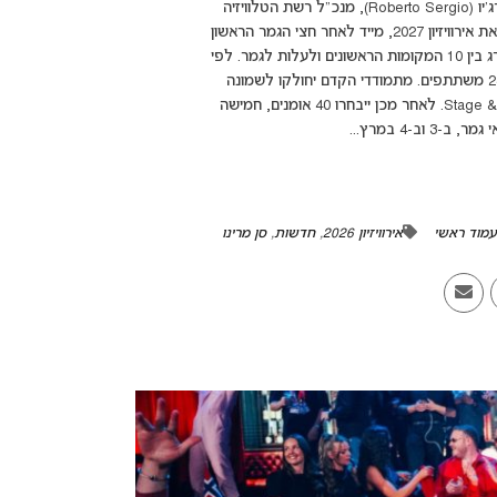
המדינות הראשונות שהביעו עניין להשתתף במהדורת 2027: רוברטו סרג'יו (Roberto Sergio), מנכ"ל רשת הטלוויזיה
הסן מרינזית, דיבר על ההכנות המוקדמות מאוד שכבר מתוכננות לקראת אירוויזיון 2027, מייד לאחר חצי הגמר הראשון
של אירוויזיון 2026. למרבה הצער, המדינה הקטנה לא הצליחה להתברג בין 10 המקומות הראשונים ולעלות לגמר. לפי
רשת הטלוויזיה, ההרשמה לאודישנים נפתחה ו-SMRTV מצפה לכ-240 משתתפים. מתמודדי הקדם יחולקו לשמונה
קבוצות של כ-30 משתתפים אשר יעברו את שלבי ה-Stage & Live Academy. לאחר מכן ייבחרו 40 אומנים, חמישה
-4 במרץ...
מוד ראשי
אירוויזיון 2026
,
חדשות
,
סן מרינו