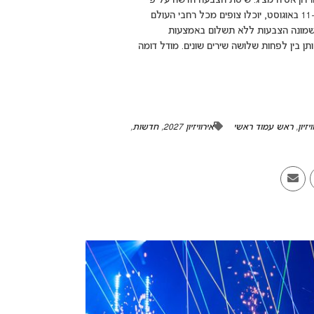
adsbygoogle = window.adsbygoogle || [({}); אירוויזיון אסיה מציג: שיטת הצבעה חדשה על פי
המידע שפורסם באתר הרשמי, כבר במהלך הקדם בבהוטן, שייערך ב-11 באוגוסט, יוכלו צופים מכל רחבי העולם
מונה הצבעות ללא תשלום באמצעות
ן בין לפחות שלושה שירים שונים. מודל דומה
זיון
,
ראש עמוד ראשי
אירוויזיון 2027
,
חדשות
,