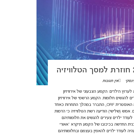
נסקי
אין תגובות
adsbygoogle = ({}); מהבמה בווינה לערוץ הילדים: הקמע הצבעוני של אירוויזיון
ה חדשה ב-ORF שמטרתה לעודד ילדים להגשים חלומות. הקמע הרשמי של אירוויזיון
2026, אאורי (Auri), אשר הוצג כבר במרץ 2026 על ידי רשת הטלוויזיה האוסטרית ORF, התברר במהלך התחרות כאחד
. אמש (שלישי) הודיעה רשת הטלוויזיה כי הדמות
דים ORF KIDS, אשר מטרתה יהיה לעודד ילדים צעירים להגשים את חלומותיהם
adsbygoogle = window.adsbygoogle || [({}); התוכנית החדשה בכיכובו של הקמע תיקרא "אאורי
יה לעודד ילדים להאמין בעצמם ובחלומותיהם