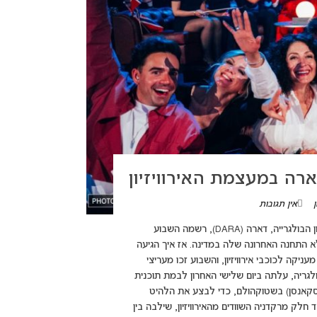
ה במעצמת האירוויזיון
אין תגובות
(adsbygoogle = window.adsbygoogle || []).push({}); זוכת האירוויזיון הבולגרייה, דארה (DARA), רשמה השבוע
לא התחנה האחרונה שלה במדינה. אז איך הגיעה
ניקה לכוכבי אירוויזיון, והשבוע זכו מעריצי
 זוכת האירוויזיון מטעם בולגריה, עלתה ביום שלישי האחרון לבמת תוכנית
Allsång på Skans" (שירה בציבור בסקאנסן) בשטוקהולם, כדי לבצע את הלהיט
Bang". ההופעה, שבוצעה לצד חלק מרקדניה השוודים מהאירוויזיון, שילבה בין