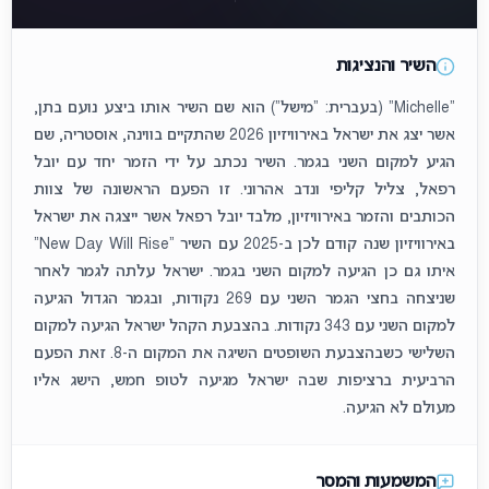
השיר והנציגות
“Michelle” (בעברית: “מישל”) הוא שם השיר אותו ביצע נועם בתן,
אשר יצג את ישראל באירוויזיון 2026 שהתקיים בווינה, אוסטריה, שם
הגיע למקום השני בגמר. השיר נכתב על ידי הזמר יחד עם יובל
רפאל, צליל קליפי ונדב אהרוני. זו הפעם הראשונה של צוות
הכותבים והזמר באירוויזיון, מלבד יובל רפאל אשר ייצגה את ישראל
באירוויזיון שנה קודם לכן ב-2025 עם השיר "New Day Will Rise"
איתו גם כן הגיעה למקום השני בגמר. ישראל עלתה לגמר לאחר
שניצחה בחצי הגמר השני עם 269 נקודות, ובגמר הגדול הגיעה
למקום השני עם 343 נקודות. בהצבעת הקהל ישראל הגיעה למקום
השלישי כשבהצבעת השופטים השיגה את המקום ה-8. זאת הפעם
הרביעית ברציפות שבה ישראל מגיעה לטופ חמש, הישג אליו
מעולם לא הגיעה.
המשמעות והמסר