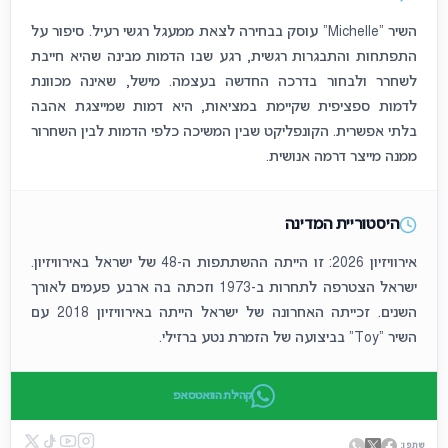
השיר "Michelle" עוסק בבחירה לצאת ממעגל רגשי רעיל. סיפור על
התפתחות והתבגרות רגשית, רגע שבו הדמות מבינה שהיא חייבת
לשחרר ולבחור בדרכה החדשה בעצמה. מישל, שאינה מכוונת
לדמות ספציפית שקיימת במציאות, היא דמות שמייצגת אהבה
בלתי אפשרית. הקונפליקט שבין המשיכה כלפי הדמות לבין השחרור
ממנה מייצר דרמה אנושית.
היסטוריית המדינה
אירוויזיון 2026: זו הייתה ההשתתפות ה-48 של ישראל באירוויזיון.
ישראל הצטרפה לתחרות ב-1973 וזכתה בה ארבע פעמים לאורך
השנים. זכייתה האחרונה של ישראל הייתה באירוויזיון 2018 עם
השיר “Toy” בביצועה של הזמרת נטע ברזילי.
קהילת הוואטסאפ
שתפו: