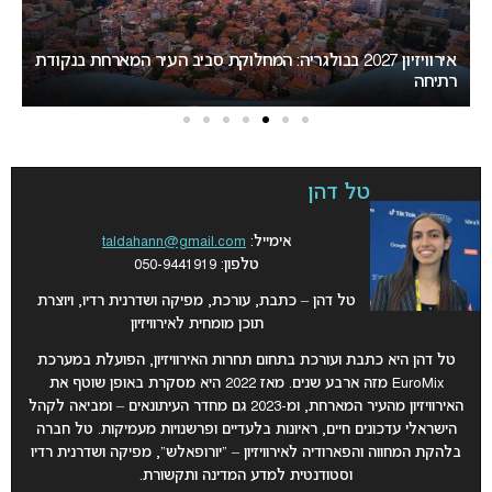
ת
המירוץ לאירוויזיון 2027: בורגס בדרך לחטוף לסופיה את האירוח
ב
טל דהן
אימייל:
taldahann@gmail.com
טלפון: 050-9441919
טל דהן – כתבת, עורכת, מפיקה ושדרנית רדיו, ויוצרת
תוכן מומחית לאירוויזיון
טל דהן היא כתבת ועורכת בתחום תחרות האירוויזיון, הפועלת במערכת
EuroMix מזה ארבע שנים. מאז 2022 היא מסקרת באופן שוטף את
האירוויזיון מהעיר המארחת, ומ-2023 גם מחדר העיתונאים – ומביאה לקהל
הישראלי עדכונים חיים, ראיונות בלעדיים ופרשנויות מעמיקות. טל חברה
בלהקת המחווה והפארודיה לאירוויזיון – “יורופאלש”, מפיקה ושדרנית רדיו
וסטודנטית למדע המדינה ותקשורת.