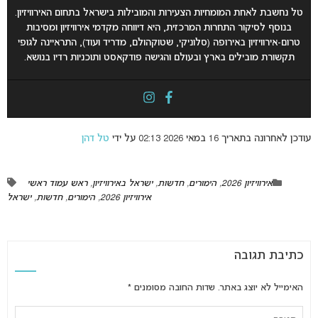
טל נחשבת לאחת המומחיות הצעירות והמובילות בישראל בתחום האירוויזיון.
בנוסף לסיקור התחרות המרכזית, היא דיווחה מקדמי אירוויזיון ומסיבות
טרום-אירוויזיון באירופה (סלוניקי, שטוקהולם, מדריד ועוד), התראיינה לגופי
תקשורת מובילים בארץ ובעולם והגישה פודקאסט ותוכניות רדיו בנושא.
עודכן לאחרונה בתאריך 16 במאי 2026 02:13 על ידי
טל דהן
אירוויזיון 2026
,
הימורים
,
חדשות
,
ישראל באירוויזיון
,
ראש עמוד ראשי
אירוויזיון 2026
,
הימורים
,
חדשות
,
ישראל
כתיבת תגובה
האימייל לא יוצג באתר.
שדות החובה מסומנים
*