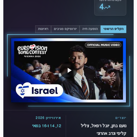
מקום בהימורים כעת
4
הקליפ הרשמי
הופעה חיה
יורומיקס מגיבים
ראיונות
יוצרים
אירוויזיון 2026
נועם בתן, יובל רפאל, צליל
12, 14 ו-16 במאי
קליפי ונדב אהרוני