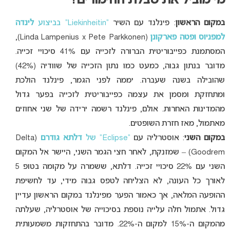
מי מוביל את טבלת ההימורים?
במקום הראשון
: פינלנד עם השיר
“Liekinheitin” בביצוע
לינדה
למפניוס ופטה פארקונן
(Linda Lampenius x Pete Parkkonen),
המסתמנת כפייבוריטית הברורה לזכייה עם 41% סיכויי זכייה.
מדובר בנתון גבוה, כמעט כמו נתון הזכייה של שוודיה (42%)
שהובילה בשנה שעברה. יממה לפני הגמר, פינלנד הולכת
ומתחזקת ומסמן את עצמה כפייבוריטית לזכייה בפער גדול
מהמדינות האחרות. אולם, פינלנד רשמה ירידה של שני אחוזים
מאתמול, מאז חזרת השופטים.
במקום השני
: אוסטרליה עם
“Eclipse” של
דלתא גודרם
(Delta
Goodrem) – שמזנקת, לאחר חצי הגמר השני, היישר אל המקום
השני עם 22% סיכויי זכייה. דלתא, ששמרה על מקומה בטופ 5
לאורך כל העונה, לא הצליחה לטפס גבוה מידי, עד לחשיפת
ההופעה המלאה, אך כאמור הפער מפינלנד במקום הראשון עדיין
גדול. אתמול חלה עלייה נוספת בסיכוייה של אוסטרליה, שעלתה
מהמקום ה-15% למקום ה-22%. מדובר בהתחזקות משמעותית