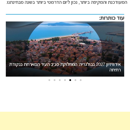
המעודכנת והמקיפה ביותר, נכון ליום הדרמטי ביותר בשנה מבחינתנו.
עוד כותרות:
ת
המירוץ לאירוויזיון 2027: בורגס בדרך לחטוף לסופיה את האירוח
ב