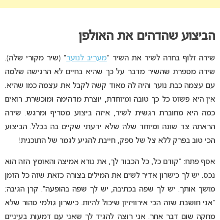
הביצוע שהדהים את האולפן
שירה זלוף בחרה לשיר את השיר “
מעריב לנוער
” (שיר מקורי שלה).
שירה מספרת שהשיר מדבר על כך שהיא בחיים לא הרגישה שלמה
עם עצמה כבת נוער והיה לה מאוד קשה לקבל את עצמה כמו שהיא.
אין היא פשוט כל כך טובה ומיוחדת, יוצרת מדהימה ומוכשרת. רואים
כמה היא מחוברת רגשית לשיר, איזה ביצוע מטריף ומרגש. שירה
הראתה צד שונה ומיוחד שלה שלא ידעתי שקיים בה בכלל. הביצוע
הכי טוב בפרק ללא צל של ספק, חייבת להגיע לגמר של התוכנית!
אסף פתח: “קודם כל, כל הכבוד לך, את נורא אמיצה והאומץ הזה הוא
נכס. יש לך כישרון אדיר לשים את המילים בצורה כזאת שזה כל הזמן
מושך אותך. יש לך שפה בכתיבה, יש לך שפה בהופעה”. קרן הגיבה:
“אני חושבת שזה הכי אירוויזיון שיכול להיות. כישרון גולמי טהור שלא
מחקה שום דבר אחר. אני רוצה להגיד לך שאני עם דמעות בעיניים