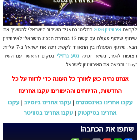
לקראת
אירוויזיון 2026
החליטו בתאגיד השידור הישראלי להמשיך את
שיתוף שיתוף פעולה עם קשת 12 בבחירת הנציג הישראלי לאירוויזיון
הבא. שיתוף הפעולה בין התאגיד לקשת זיכה את ישראל ב-7 עליות
רצופות לגמר, בשיאן זכתה
נטע ברזילי
במקום הראשון עם השיר
“Toy” והביאה את האירוויזיון לישראל.
אנחנו נהיה כאן לאורך כל העונה כדי לדווח על כל
החדשות, הדיווחים וההימורים! עקבו אחרינו!
עקבו אחרינו באינסטגרם
|
עקבו אחרינו ביוטיוב
|
עקבו
אחרינו בטיקטוק
|
עקבו אחרינו בטוויטר
שתפו את הכתבה!