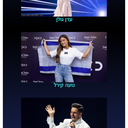
עדן גולן
נועה קירל