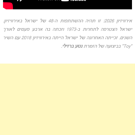
אירוויזיון 2026: זו תהיה ההשתתפות ה-48 של ישראל באירוויזיון.
ישראל הצטרפה לתחרות ב-1973 וזכתה בה ארבע פעמים לאורך
השנים. זכייתה האחרונה של ישראל הייתה באירוויזיון 2018 עם השיר
“Toy” בביצועה של הזמרת
נטע ברזילי
.