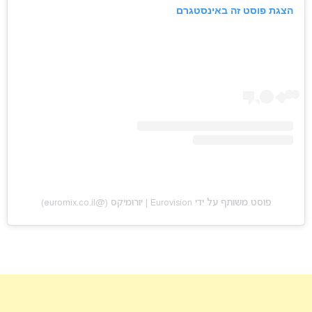
הצגת פוסט זה באינסטגרם
פוסט משותף על ידי ‏‎Eurovision | יורומיקס‎‏ (@‏‎euromix.co.il‎‏)