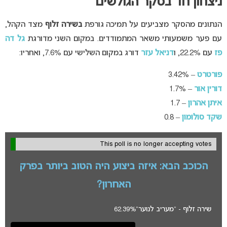
ניצחון חד בסקר הגולשים
הנתונים מהסקר מצביעים על תמיכה גורפת
בשירה זלוף
מצד הקהל,
עם פער משמעותי משאר המתמודדים. במקום השני מדורגת
גל דה
פז
עם 22.2%, ו
דניאל עזר
דורג במקום השלישי עם 7.6%, ואחריו:
פורטרט
– 3.42%
דורין אור
– 1.7%
איתן אהרון
– 1.7
שקד סולומון
– 0.8
This poll is no longer accepting votes
הכוכב הבא: איזה ביצוע היה הטוב ביותר בפרק
האחרון?
שירה זלוף - "מעריב לנוער"
62.39%