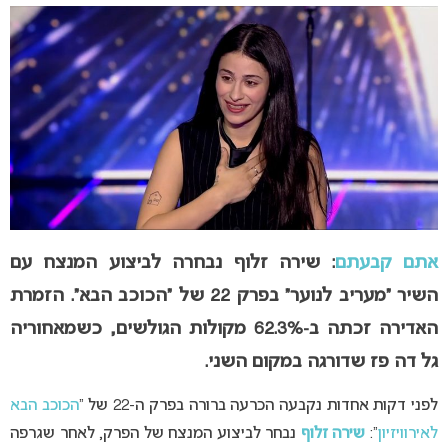
אתם קבעתם
: שירה זלוף נבחרה לביצוע המנצח עם
השיר “מעריב לנוער” בפרק 22 של “הכוכב הבא”. הזמרת
האדירה זכתה ב-62.3% מקולות הגולשים, כשמאחוריה
גל דה פז שדורגה במקום השני.
לפני דקות אחדות נקבעה הכרעה ברורה בפרק ה-22 של “
הכוכב הבא
לאירוויזיון
“:
שירה זלוף
נבחר לביצוע המנצח של הפרק, לאחר שגרפה