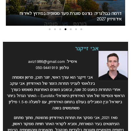
דרמה בבולגריה: בורגס סוגרת פער מסופיה במירוץ לאירוח
אירוויזיון 2027
מאכ
אבי זייקנר
אימייל:
aviz1986@gmail.com
טלפון: 050-9441919
אבי זייקנר הוא עורך ראשי, יוצר תוכן, פרשן ומומחה
בינלאומי לענייני תחרות הזמר של האירוויזיון. אבי עוקב
אחרי התחרות כמעט 30 שנה, ובשבע השנים האחרונות משמש כעורך
הראשי והמייסד של אתר האירוויזיון הישראלי EuroMix – האתר הגדול ביותר
בישראל ובין המובילים בעולם בתחום האירוויזיון, עם למעלה מ-1.5 מיליון
משתמשים בשנה.
מאז 2021, אבי מסקר את תחרות האירוויזיון מהשטח, מתוך מתחם
העיתונאים בעיר המארחת, ומביא לקוראי האתר חוויות ממקור ראשון,
ניתוחים מקצועיים ותגובות בלעדיות מהקהל, מהאמנים ומהמומחים. הניסיון