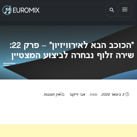
EUROMIX
אתר הבית של האירוויזיון בישראל
“הכוכב הבא לאירוויזיון” – פרק 22:
שירה זלוף נבחרה לביצוע המצטיין
3 בינואר 2026
מאת
אבי זייקנר
אין תגובות