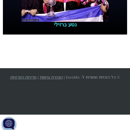
נטע ברזילי
© כל הזכויות שמורות ל- EuroMix |
הצהרת נגישות
|
מדיניות הפרטיות