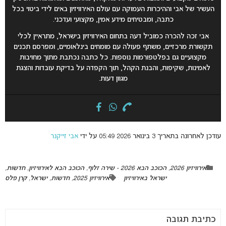
העשיר של אבי וההיכרות העמוקה עם עולם האירוויזיון באים לידי ביטוי בכל
כתבה, ומבטיחים מידע אמין, מקצועי ועדכני.
אבי זכה להכרה כמוביל דעה בתחום האירוויזיון בישראל, מתראיין לכלי
תקשורת מרכזיים, משתף פעולה עם מומחים בינלאומיים, ומפרסם תכנים
מקצועיים גם בפלטפורמות נוספות. כל כתבה נכתבת מתוך מחויבות
לאמינות, שקיפות, והבנת הקהל, תוך הקפדה על בדיקת עובדות והצגת
מגוון דעות.
עודכן לאחרונה בתאריך 3 בינואר 2026 05:49 על ידי
אבי זייקנר
אירוויזיון 2026
,
הכוכב הבא 2026 - שירה זלוף
,
הכוכב הבא לאירוויזיון
,
חדשות
,
ישראל באירוויזיון
אירוויזיון 2025
,
חדשות
,
ישראל
,
קרן פלס
כתיבת תגובה