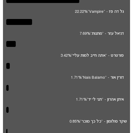
גל דה פז - "Vampire"
22.22%
דניאל עזר - "מתנות"
7.69%
פורטרט - "אתה חייב למות עליי"
3.42%
דורין אור - "Nais Balamo"
1.71%
איתן אהרון - "תני לי יד"
1.71%
שקד סולומון - "כל כך מוכר"
0.85%