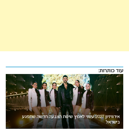
עוד כותרות:
אירוויזיון 2027 עשוי לאמץ שיטת הצבעה חדשה שתפגע
“א
בישראל
הא