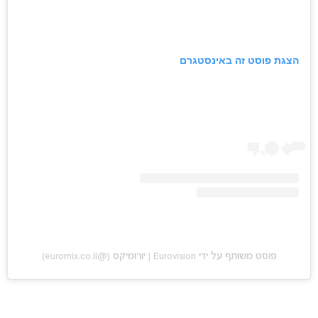
הצגת פוסט זה באינסטגרם
פוסט משותף על ידי ‏‎Eurovision | יורומיקס‎‏ (@‏‎euromix.co.il‎‏)