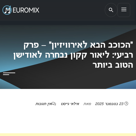
EUROMIX
אתר הבית של האירוויזיון בישראל
“הכוכב הבא לאירוויזיון” – פרק
רביעי: ליאור קקון נבחרה לאודישן
הטוב ביותר
23 בנובמבר 2025
מאת
אילאי גייסט
אין תגובות