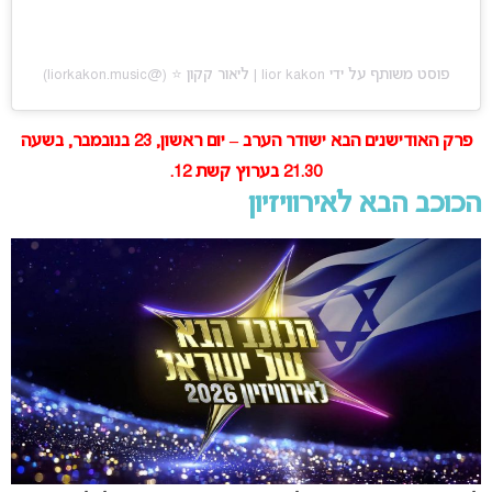
פוסט משותף על ידי ‏‎lior kakon | ליאור קקון ⭐️‎‏ (@‏‎liorkakon.music‎‏)
פרק האודישנים הבא ישודר הערב – יום ראשון, 23 בנובמבר, בשעה
21.30 בערוץ קשת 12.
הכוכב הבא לאירוויזיון