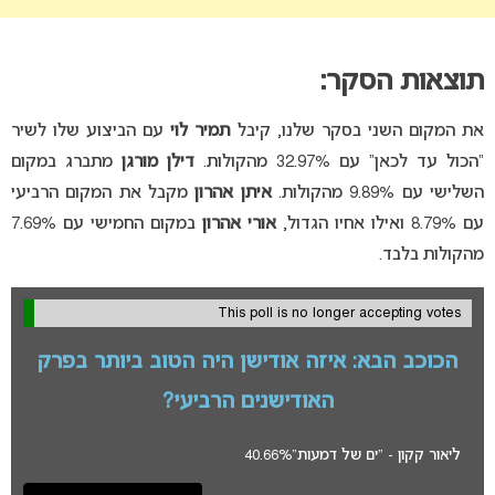
תוצאות הסקר:
את המקום השני בסקר שלנו, קיבל
תמיר לוי
עם הביצוע שלו לשיר
“הכול עד לכאן” עם 32.97% מהקולות.
דילן מורגן
מתברג במקום
השלישי עם 9.89% מהקולות.
איתן אהרון
מקבל את המקום הרביעי
עם 8.79% ואילו אחיו הגדול,
אורי אהרון
במקום החמישי עם 7.69%
מהקולות בלבד.
This poll is no longer accepting votes
הכוכב הבא: איזה אודישן היה הטוב ביותר בפרק
האודישנים הרביעי?
ליאור קקון - "ים של דמעות"
40.66%