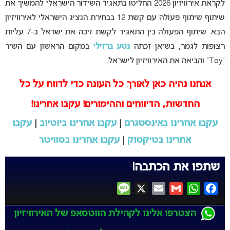
לקראת אירוויזיון 2026 החליטו בתאגיד השידור הישראלי להמשיך את
שיתוף שיתוף פעולה עם קשת 12 בבחירת הנציג הישראלי לאירוויזיון
הבא. שיתוף הפעולה בין התאגיד לקשת זיכה את ישראל ב-7 עליות
רצופות לגמר, בשיאן זכתה
נטע ברזילי
במקום הראשון עם השיר
“Toy” והביאה את האירוויזיון לישראל.
אנחנו נהיה כאן לאורך כל העונה כדי לדווח על כל
החדשות, הדיווחים וההימורים! עקבו אחרינו!
עקבו אחרינו באינסטגרם
|
עקבו אחרינו ביוטיוב
|
עקבו
אחרינו בטיקטוק
|
עקבו אחרינו בטוויטר
שתפו את הכתבה!
Message
X
Email
Gmail
WhatsApp
Facebook
הצטרפו אלינו לקהילת הווטסאפ של האירוויזיון