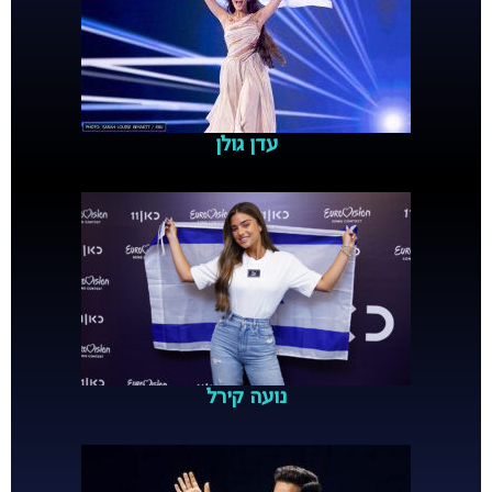
עדן גולן
נועה קירל