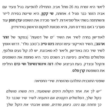
ליאור היא זמרת בת 26 מתל אביב. התחילה להופיעה בגיל צעיר עם
אביה הזמר כבר מגיל 4. אחותה,
שי קקון
, היא שייטת בסירת לייזר
והשתתפה בשתי אולימפיאדות. ליאור מכירה את השופט
עדן חסון
עוד
מערבי ג’אם בפרדס חנה, והיא מכוונת למקום הראשון באירוויזיון.
לאודישן בחרה לשיר את השיר “ים של דמעות” (במקור של
זוהר
ארגוב
), השיר האייקוני עימו זכתה
נינט טייב
ב”כוכב נולד”. דרוש אומץ
לשיר שיר כזה באודישן, וליאור לא מאכזבת. יש לה קול נעים ומלטף,
וסלסולים נפלאים. ניסיונה רב השנים ניכר. היא סוחפת את השופטים
והקהל ובצדק. בעת הביצוע שלה
דנה אינטרנשיונל
ו
שי כרם
החליפו
את השופטת
קרן פלס
.
שופטי התוכנית התלהבו מהזמרת. שירי החמיאה:
“יש לך את אחד הקולות היפים ששמעתי, היה משהו מושלם
בקול שלך, הסלסולים הקטנים וגם התעוזה לשיר שיר שכבר כל
כך מזוהה עם נינט. ביצוע מדהים, ממש אהבתי את הקול שלך