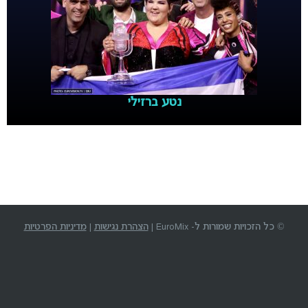
נטע ברזילי
© כל הזכויות שמורות ל- EuroMix |
הצהרת נגישות
|
מדיניות הפרטיות