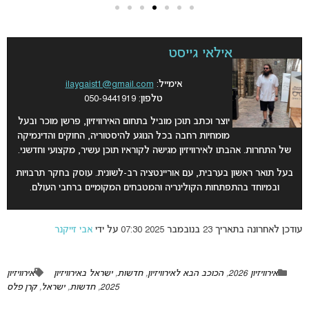
אילאי גייסט
אימייל:
ilaygaist1@gmail.com
טלפון: 050-9441919
יוצר וכתב תוכן מוביל בתחום האירוויזיון, פרשן מוכר ובעל
מומחיות רחבה בכל הנוגע להיסטוריה, החוקים והדינמיקה
של התחרות. אהבתו לאירוויזיון מגישה לקוראיו תוכן עשיר, מקצועי וחדשני.
בעל תואר ראשון בערבית, עם אוריינטציה רב-לשונית. עוסק בחקר תרבויות
ובמיוחד בהתפתחות הקולינריה והמטבחים המקומיים ברחבי העולם.
עודכן לאחרונה בתאריך 23 בנובמבר 2025 07:30 על ידי
אבי זייקנר
אירוויזיון 2026
,
הכוכב הבא לאירוויזיון
,
חדשות
,
ישראל באירוויזיון
אירוויזיון
2025
,
חדשות
,
ישראל
,
קרן פלס