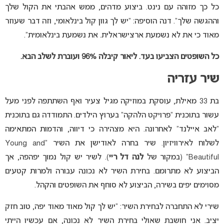
כל כך מזוהה עם נינט. ביצוע מדהים, ממש אהבתי את הקול שלך
וההגשה שלך”. דנה הוסיפה: “יש לך גוון קול בינלאומי, וזה דבר שעוזר
מאוד כי את לא נשמעת ארצישראלית. את נשמעת בינלאומית”.
כל השופטים הצביעו בעד. ליאור קיבלה 96% ועוברת לשלב הבא.
שיר עזריה
בת 33 מאילת, עוסקת במוזיקה מגיל צעיר ואף השתתפה לפני מעל
עשור בתוכנית “פרויקט הלהקה” בערוץ הילדים. התמודדה גם בתוכנית
“לאב איילנד” לאחרונה. היא מצהירה כי דיווה, והדמות המתאימה
לשלוח לאירוויזיון. שיר בחרה לאודישן את השיר “Young and
Beautiful” (במקור של
לנה דל ריי
). לשיר יש קול נמוך יפהפה, אך
הביצוע לא מתרומם. בחירת השיר לא נכונה עבורה ולמרות קטעים
מסוימים יפים בשירה, הביצוע לא סוחף את השופטים והקהל.
שירי לא התחברה לבחירת השיר: “יש לך קול מאוד מאוד יפה, טוב חזק
יציב. אני חושבת שאולי בחירת השיר לא נכונה, אם עכשיו הייתי