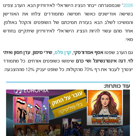
2026
” שבמסגרתה ייבחר הנציג הישראלי לאירוויזיון הבא. הערב צפינו
בשישה אודישנים כאשר חמישה מתמודדים צלחו את האודישן
והמשיכו לשלב הבא בעזרת תמיכתם של השופטים והקהל באולפן.
אחד מהם עשוי להיות הנציג הישראלי לאירוויזיון שיתקיים בחודש
מאי.
גם הערב שפטו
אסף אמדורסקי
,
קרן פלס
,
שירי מימון
,
עדן חסון
ו
איתי
לוי.
דנה אינטרנשיונל
ו
שי כרם
שימשו כשופטים אורחים. כל מתמודד
יצטרך לעבור את רף 70% מהקולות. כל שופט יעניק 12% מההצבעה.
עוד כותרות:
זוכה האירוויזיון האירי מחרים את התחרות בעקבות השתתפות