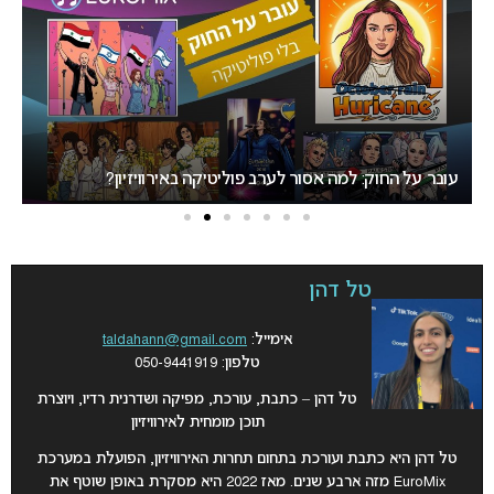
זוכה האירוויזיון האירי מחרים את התחרות בעקבות השתתפות
ישראל
טל דהן
אימייל:
taldahann@gmail.com
טלפון: 050-9441919
טל דהן – כתבת, עורכת, מפיקה ושדרנית רדיו, ויוצרת
תוכן מומחית לאירוויזיון
טל דהן היא כתבת ועורכת בתחום תחרות האירוויזיון, הפועלת במערכת
EuroMix מזה ארבע שנים. מאז 2022 היא מסקרת באופן שוטף את