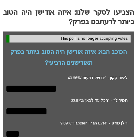
הצביעו לסקר שלנו: איזה אודישן היה הטוב
ביותר לדעתכם בפרק?
This poll is no longer accepting votes
הכוכב הבא: איזה אודישן היה הטוב ביותר בפרק
האודישנים הרביעי?
ליאור קקון - "ים של דמעות"
40.66%
תמיר לוי - "הכל עד לכאן"
32.97%
דילן מורגן - "Happier Than Ever"
9.89%