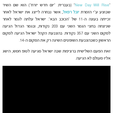
“
New Day Will Rise
” (בעברית: “יום חדש יזרח”) הוא שם השיר
שבוצע ע”י הזמרת
יובל רפאל
, אשר נבחרה לייצג את ישראל לאחר
זכייתה בעונה ה-11 של “הכוכב הבא”. ישראל עלתה לגמר לאחר
שניצחה בחצי הגמר השני עם 203 נקודות, ובגמר הגדול הגיעה
למקום השני עם 357 נקודות. בהצבעת הקהל ישראל הגיעה למקום
הראשון כשבהצבעת השופטים השיגה רק את המקום ה-14.
זאת הפעם השלישית ברציפות שבה ישראל מגיעה לטופ חמש, הישג
אליו מעולם לא הגיעה.