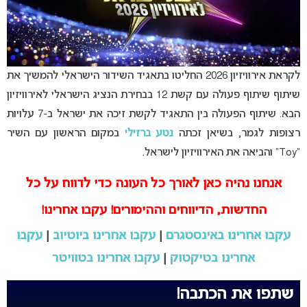
לקראת אירוויזיון 2026 החליטו בתאגיד השידור הישראלי להמשיך את
שיתוף שיתוף פעולה עם קשת 12 בבחירת הנציג הישראלי לאירוויזיון
הבא. שיתוף הפעולה בין התאגיד לקשת זיכה את ישראל ב-7 עלויות
רצופות לגמר, בשיאן זכתה
נטע ברזילי
במקום הראשון עם השיר
“Toy” והביאה את האירוויזיון לישראל.
אנחנו נהיה כאן לאורך כל העונה כדי לדווח על כל
החדשות, הדיווחים וההימורים! עקבו אחרינו!
עקבו אחרינו באינסטגרם
|
עקבו אחרינו ביוטיוב
|
עקבו
אחרינו בטיקטוק
|
עקבו אחרינו בטוויטר
שתפו את הכתבה!