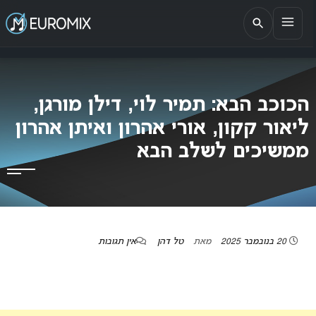
EUROMIX
אתר הבית של האירוויזיון בישראל
הכוכב הבא: תמיר לוי, דילן מורגן,
ליאור קקון, אורי אהרון ואיתן אהרון
ממשיכים לשלב הבא
20 בנובמבר 2025
מאת
טל דהן
אין תגובות