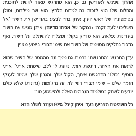
אהרון
שניגש לאודישן גם כן. הוא מתרגש מאוד לגשת לתוכנית
והחלום שלו הוא לזכות בה למרות הלחץ. הוא שר מילדות, וסולן
בסימפוניה של ראש העין. איתן בחר לבצע באודישן את השיר “אל
תשליכני לעת זקנה” (במקור של
אביהו מדינה
). איתן מגיש את השיר
בעדינות נפלאה, הוא מדייק בקולו ומצליח להשתלט על השיר, ואף
מזכיר בחלקים מסוימים של השיר את שימי תבורי. ביצוע מצוין.
עדן התרגש: “התרגשתי ברמות גם ממך וגם מהמסר של השיר שהוא
לראות את האחר, ריגשת אותי, נגעת לי ללב, שימחת אותי”. איתי
הוסיף: “כולנו התרגשנו איתך, הקול שלך והגרון שלך שמור לענקי
הזמר שלנו – שימי תבורי וישי לוי, זה גרג’ומות (גרונות) שלא כולם
יודעים לשחק בסולמות הגבוהים האלה ולהישמע טוב”.
כל השופטים הצביעו בעד. איתן קיבל 92% ועובר לשלב הבא.