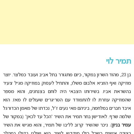
תמיר לוי
בן 23, מהוד השרון במקור, כיום מתגורר בתל אביב ועובד כמלצר. יוצר
מוזיקה ואף הוציא אלבום משלו, והתחיל לעסוק במוזיקה מגיל צעיר
בהשראת אביו. בשירותו הצבאי היה לוחם בצנחנים, והוא מספר
שהמוזיקה עוזרת לו להתמודד עם הטריגרים שעולים לו מאז. הוא
איבד חברים במלחמה, ביניהם מאי נעים ז”ל, נכדתו של מאמן הכדורגל
שלמה שרף. לאודישן בחר תמיר את השיר “הכל עד לכאן” (במקור של
עמיר בניון
). ניכר שהשיר קרוב לליבו של תמיר, והוא מגיש את השיר
בצורה אישית כשכל כולו מוקדש לשיר. הוא שולט בקולו במהלך