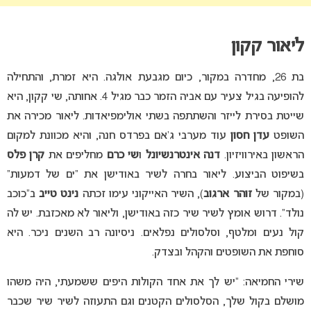
ליאור קקון
בת 26, מחדרה במקור, כיום מגבעת אולגה. היא זמרת, והתחילה
להופיעה בגיל צעיר עם אביה הזמר כבר מגיל 4. אחותה, שי קקון, היא
שייטת בסירת לייזר והשתתפה בשתי אולימפיאדות. ליאור מכירה את
השופט
עדן חסון
עוד מערבי ג’אם בפרדס חנה, והיא מכוונת למקום
הראשון באירוויזיון.
דנה אינטרנשיונל
ו
שי כרם
מחליפים את
קרן פלס
בשיפוט הביצוע. ליאור בחרה לשיר באודישן את “ים של דמעות”
(במקור של
זוהר ארגוב
), השיר האייקוני עימו זכתה
נינט טייב
ב”כוכב
נולד”. דרוש אומץ לשיר שיר כזה באודישן, וליאור לא מאכזבת. יש לה
קול נעים ומלטף, וסלסולים נפלאים. ניסיונה רב השנים ניכר. היא
סוחפת את השופטים והקהל ובצדק.
שירי החמיאה: “יש לך את אחד הקולות היפים ששמעתי, היה משהו
מושלם בקול שלך, הסלסולים הקטנים וגם התעוזה לשיר שיר שכבר