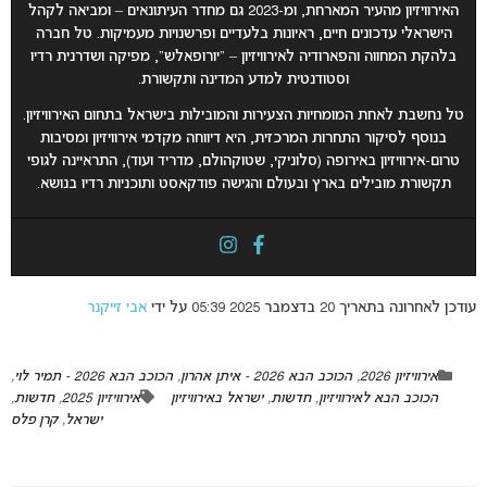
האירוויזיון מהעיר המארחת, ומ-2023 גם מחדר העיתונאים – ומביאה לקהל
הישראלי עדכונים חיים, ראיונות בלעדיים ופרשנויות מעמיקות. טל חברה
בלהקת המחווה והפארודיה לאירוויזיון – “יורופאלש”, מפיקה ושדרנית רדיו
וסטודנטית למדע המדינה ותקשורת.
טל נחשבת לאחת המומחיות הצעירות והמובילות בישראל בתחום האירוויזיון.
בנוסף לסיקור התחרות המרכזית, היא דיווחה מקדמי אירוויזיון ומסיבות
טרום-אירוויזיון באירופה (סלוניקי, שטוקהולם, מדריד ועוד), התראיינה לגופי
תקשורת מובילים בארץ ובעולם והגישה פודקאסט ותוכניות רדיו בנושא.
עודכן לאחרונה בתאריך 20 בדצמבר 2025 05:39 על ידי
אבי זייקנר
אירוויזיון 2026
,
הכוכב הבא 2026 - איתן אהרון
,
הכוכב הבא 2026 - תמיר לוי
,
הכוכב הבא לאירוויזיון
,
חדשות
,
ישראל באירוויזיון
אירוויזיון 2025
,
חדשות
,
ישראל
,
קרן פלס