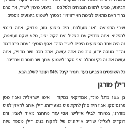
הביצוע, מגיע לתווים הגבוהים ולפלצט – ביצוע מצוין לשיר, אך טרם
ברור האם מתאים לבימת האירוויזיון. נצטרך לשמוע ביצועים נוספים.
שירי החמיאה: “אני מעולפת, היה ביצוע טוב, מדויק, אתה דינמי
להפליא. אתה מחזיק את הצליל ואת הקול יציב, מלא שקט ועוצמה,
זה היה אחד הביצועים היפים לשיר הזה”. אסף הוסיף: “אתה פרפורמר
נהדר מנוסה יודע טוב מה אתה עושה, אתה חכם ושר מדויק, אתה
עושה את זה נקי ומהלב ואני סקרן לשמוע אותך שר חומרים אחרים”.
כל השופטים הצביעו בעד. תמיר קיבל 94% ועובר לשלב הבא.
דילן מורגן
בן 16.5 מתל מונד, אמריקאי במקור – אימו ישראלית ואביו מסן
פרנסיסקו. אביו היה סולן להקת פופ בצעירותו. דילן אוהב להאזין לפופ
מודרני, במיוחד ל
בילי אייליש
.
אסי עזר
מתחבר מאוד לאביו, והם
רוקדים לצלילי שירים אייקוניים של להקות בנים. דילן מספר שזה