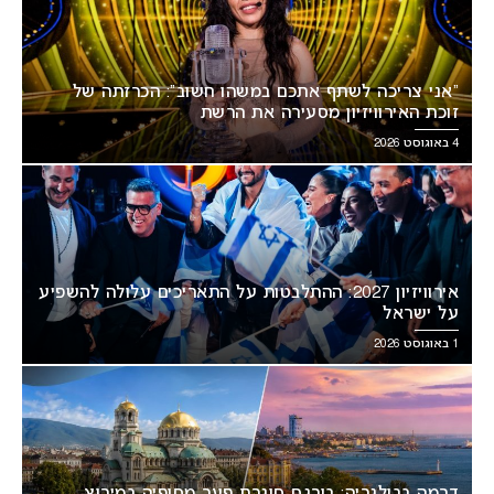
“אני צריכה לשתף אתכם במשהו חשוב”: הכרזתה של
זוכת האירוויזיון מסעירה את הרשת
4 באוגוסט 2026
אירוויזיון 2027: ההתלבטות על התאריכים עלולה להשפיע
על ישראל
1 באוגוסט 2026
דרמה בבולגריה: בורגס סוגרת פער מסופיה במירוץ