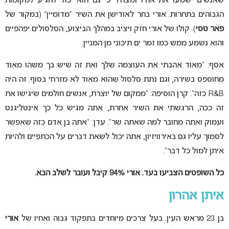
שאנשים ישמעו את אחיו ומצהיר כי גם הוא יכול להגיע למקומות
הגבוהים בתחרות. אורי בחר לאודישן את השיר “מדומיין” (במקור של
פאר טסי
). קולו של אורי חזק ויציב במהלך הביצוע, הסלסולים יפהפיים
והוא נשמע ממש כמו זמר ים תיכוני מן המניין.
אסף: “מאוד אהבתי את העוצמה שלך ואת זה שיש בך משהו מאוד
מחוספס בשירה, וגם נתת סלסול שהוא מאוד לא מזרחי בסוף. זה היה
R&B כזה”. קרן הוסיפה: “ממקום של יוצרת, אנשים חולמים שיגישו את
זה ככה, הרגשתי את השיר אחרת, אתה מגיש כל כך אינטליגנט
ועמוק ואתה מחובר למה שאתה שר”. עדן: “אתה בן אדם כזה שאפשר
לסמוך עליו גם באירוויזיון, אתה יכול לשאת דברים על הכתפיים ולהיות
איתן למול כל דבר”.
כל השופטים הצביעו בעד. אורי 94% קיבל ועובר לשלב הבא.
איתן אהרון
בן 23 מראש העין. בעל צרכים מיוחדים בתפקוד גבוה ואחיו של
אורי