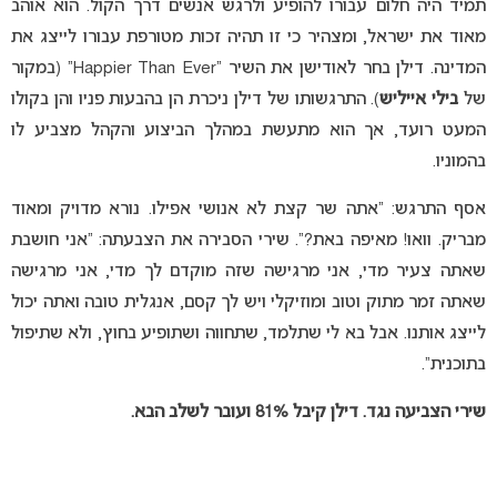
תמיד היה חלום עבורו להופיע ולרגש אנשים דרך הקול. הוא אוהב
מאוד את ישראל, ומצהיר כי זו תהיה זכות מטורפת עבורו לייצג את
המדינה. דילן בחר לאודישן את השיר “Happier Than Ever” (במקור
של
בילי אייליש
). התרגשותו של דילן ניכרת הן בהבעות פניו והן בקולו
המעט רועד, אך הוא מתעשת במהלך הביצוע והקהל מצביע לו
בהמוניו.
אסף התרגש: “אתה שר קצת לא אנושי אפילו. נורא מדויק ומאוד
מבריק. וואו! מאיפה באת?”. שירי הסבירה את הצבעתה: “אני חושבת
שאתה צעיר מדי, אני מרגישה שזה מוקדם לך מדי, אני מרגישה
שאתה זמר מתוק וטוב ומוזיקלי ויש לך קסם, אנגלית טובה ואתה יכול
לייצג אותנו. אבל בא לי שתלמד, שתחווה ושתופיע בחוץ, ולא שתיפול
בתוכנית”.
שירי הצביעה נגד. דילן קיבל 81% ועובר לשלב הבא.