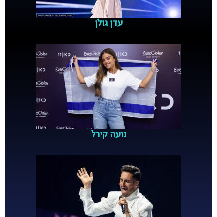
עדן גולן
נועה קירל