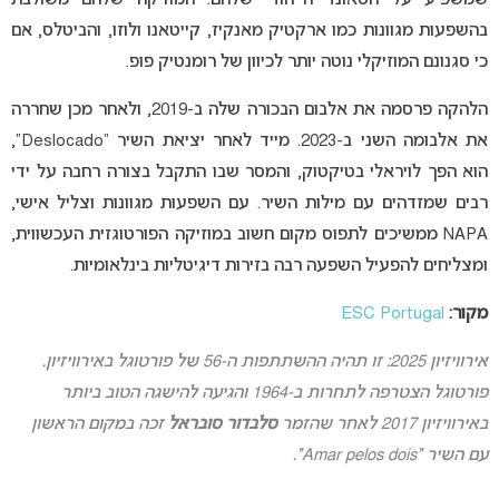
בהשפעות מגוונות כמו ארקטיק מאנקיז, קייטאנו ולוזו, והביטלס, אם
כי סגנונם המוזיקלי נוטה יותר לכיוון של רומנטיק פופ.
הלהקה פרסמה את אלבום הבכורה שלה ב-2019, ולאחר מכן שחררה
את אלבומה השני ב-2023. מייד לאחר יציאת השיר “Deslocado”,
הוא הפך לויראלי בטיקטוק, והמסר שבו התקבל בצורה רחבה על ידי
רבים שמזדהים עם מילות השיר. עם השפעות מגוונות וצליל אישי,
NAPA ממשיכים לתפוס מקום חשוב במוזיקה הפורטוגזית העכשווית,
ומצליחים להפעיל השפעה רבה בזירות דיגיטליות בינלאומיות.
מקור:
ESC Portugal
אירוויזיון 2025: זו תהיה ההשתתפות ה-56 של פורטוגל באירוויזיון.
פורטוגל הצטרפה לתחרות ב-1964 והגיעה להישגה הטוב ביותר
באירוויזיון 2017 לאחר שהזמר
סלבדור סובראל
זכה במקום הראשון
עם השיר “Amar pelos dois”.