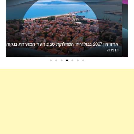
אירוויזיון 2027 בבולגריה: המחלוקת סביב העיר המארחת בנקודת
רתיחה
המיר