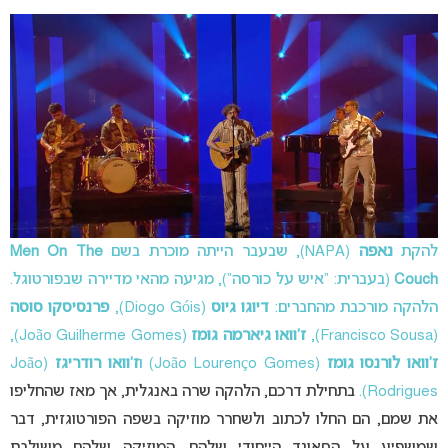
להקת
נאפה
(NAPA), שבעבר הייתה מוכרת בשם
Men On The
Couch
(בעברית: “איש על כורסה”), מגיעה מהאי מדיירה שבפורטוגל.
הלהקה מורכבת מהחברים:
דיוגו גיוס
(Diogo Góis),
פרנסיסקו סוסה
(Francisco Sousa),
ז’וואו גיארמה גומז
(João Guilherme Gomes),
ז’וואו
לורנסו גומז
(João Lourenço Gomes) ו
ז’וואו
רודריגז
(João
Rodrigues).
בתחילת דרכם, הלהקה שרה באנגלית, אך מאז שהחליפו
את שמם, הם החלו לכתוב ולשחרר מוזיקה בשפה הפורטוגזית, דבר
שמשפיע על הסאונד הייחודי שלהם. המוזיקה שלהם משולבת