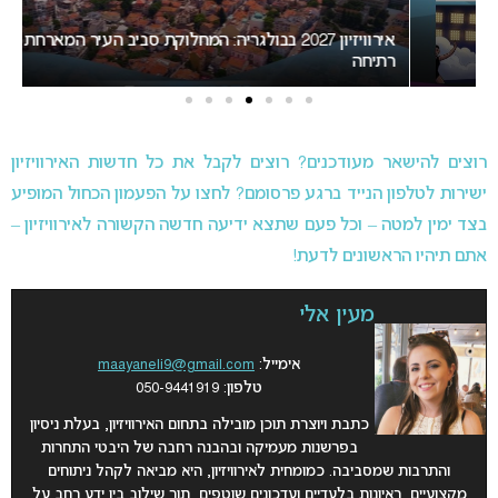
אירוויזיון 2027 בבולגריה: המחלוקת סביב העיר המארחת בנקודת
רתיחה
המיר
רוצים להישאר מעודכנים? רוצים לקבל את כל חדשות האירוויזיון
ישירות לטלפון הנייד ברגע פרסומם? לחצו על הפעמון הכחול המופיע
בצד ימין למטה – וכל פעם שתצא ידיעה חדשה הקשורה לאירוויזיון –
אתם תיהיו הראשונים לדעת!
מעין אלי
אימייל:
maayaneli9@gmail.com
טלפון: 050-9441919
כתבת ויוצרת תוכן מובילה בתחום האירוויזיון, בעלת ניסיון
בפרשנות מעמיקה ובהבנה רחבה של היבטי התחרות
והתרבות שמסביבה. כמומחית לאירוויזיון, היא מביאה לקהל ניתוחים
מקצועיים, ראיונות בלעדיים ועדכונים שוטפים, תוך שילוב בין ידע רחב על