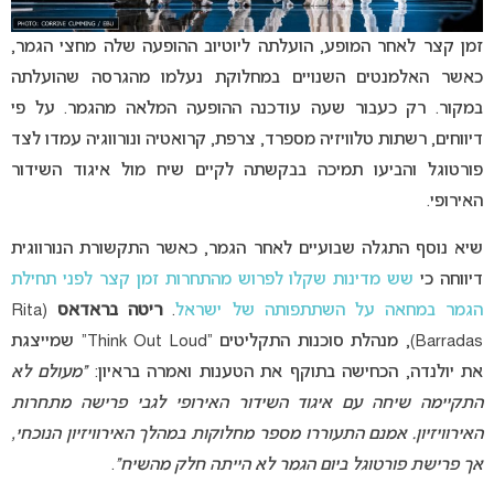
זמן קצר לאחר המופע, הועלתה ליוטיוב ההופעה שלה מחצי הגמר,
כאשר האלמנטים השנויים במחלוקת נעלמו מהגרסה שהועלתה
במקור. רק כעבור שעה עודכנה ההופעה המלאה מהגמר. על פי
דיווחים, רשתות טלוויזיה מספרד, צרפת, קרואטיה ונורווגיה עמדו לצד
פורטוגל והביעו תמיכה בבקשתה לקיים שיח מול איגוד השידור
האירופי.
שיא נוסף התגלה שבועיים לאחר הגמר, כאשר התקשורת הנורווגית
דיווחה כי
שש מדינות שקלו לפרוש מהתחרות זמן קצר לפני תחילת
הגמר במחאה על השתתפותה של ישראל
.
ריטה בראדאס
(Rita
Barradas), מנהלת סוכנות התקליטים “Think Out Loud” שמייצגת
את יולנדה, הכחישה בתוקף את הטענות ואמרה בראיון:
“מעולם לא
התקיימה שיחה עם איגוד השידור האירופי לגבי פרישה מתחרות
האירוויזיון. אמנם התעוררו מספר מחלוקות במהלך האירוויזיון הנוכחי,
אך פרישת פורטוגל ביום הגמר לא הייתה חלק מהשיח”
.