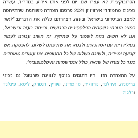
הפרובוקציות לא עצרו שם. יום לפני אותו אירוע במדריד, עשרה
נציגים מתמודדי אירוויזיון 2024 פרסמו הצהרה משותפת שהתייחסה
למצב הביטחוני בישראל ובעזה. הצהרתם כללה את הדברים:
“לאור
המצב הנוכחי בשטחים הפלסטיניים הכבושים, ובייחוד בעזה ובישראל,
אנו לא חשים בנוח לשמור על שתיקה. זה חשוב עבורנו לעמוד
בסולידריות עם המדוכאים ולבטא את שאיפתנו לשלום, להפסקת אש
קבועה ומיידית, ולשובם בשלום של כל החטופים. אנו עומדים מאוחדים
כנגד כל צורה של שנאה, כולל אנטישמיות ואיסלמופוביה”
.
על ההצהרה הזו היו חתומים בנוסף לנציגת פורטוגל גם נציגי
בריטניה
,
אירלנד
,
נורווגיה
,
סן מרינו
,
שוויץ
,
דנמרק
,
ליטא
,
פינלנד
ו
בלגיה
.