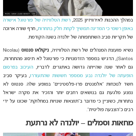
במהלך ההכנות לאירוויזיון 2025,
רשת הטלוויזיה של פורטוגל אישרה
באופן רשמי כי המדינה תמשיך לקחת חלק בתחרות
, חרף שורה ארוכה
של תקריות סביב השתתפותה של יולנדה בשנה הקודמת.
נשיא מועצת המנהלים של רשת הטלוויזיה,
ניקולאו סנטוס
(Nicolau
Santos), הדגיש במספר הזדמנויות כי פורטוגל לא תיסוג מהתחרות,
גם לאחר שנה שהייתה גדושה באתגרים. לדבריו,
העיכוב בפרסום
הופעתה של יולנדה נבע ממספר חששות שהתעוררו
, בעיקר סביב
חשד לנוכחות “אלמנטים פרו-פלסטיניים” במופע שלה. סנטוס לא
נמנע מלגעת גם בנושאים רחבים יותר והזכיר את מקרה ישראל
בתחרות, כשציין כי מדובר ב”תוצאות שנויות במחלוקת” שכונו על ידי
רבים כ”הצבעה פוליטית”.
מחאות וסמלים – יולנדה לא נרתעת