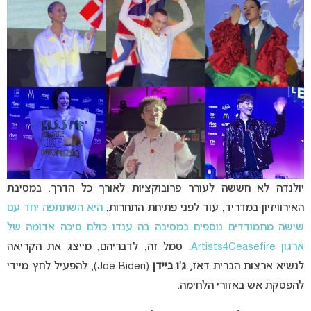
יולנדה לא חששה לעורר פרובוקציות לאורך כל הדרך. במסיבת
האירוויזיון במדריד, עוד לפני פתיחת התחרות,
היא השתתפה יחד עם
שישה מתמודדים נוספים במסיבה בה ענדו כולם סיכה אדומה של
ארגון Artists4Ceasefire
. סמל זה, לדבריהם, מייצג את הקריאה
לנשיא ארצות הברית דאז,
ג’ו ביידן
(Joe Biden), להפעיל לחץ מיידי
להפסקת אש באזורי הלחימה.