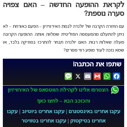
לקראת ההופעה החדשה – האם צפויה
סערה נוספת?
עם החזרה הקרבה של יולנדה לבמת האירוויזיון – הפעם כאורחת – לא
ניתן להתעלם מהמעמסה הפוליטית שמלווה אותה. ההופעה הקרובה
מעלה שאלות רבות: האם יולנדה תבחר להתרכז במוזיקה בלבד, או
שמא נזכה לעוד מופע רווי מסרים?
שתפו את הכתבה!
Message
X
Email
Gmail
WhatsApp
Facebook
הצטרפו אלינו לקהילת הווטסאפ של האירוויזיון
והכוכב הבא – לחצו כאן!
עקבו אחרינו באינסטגרם
|
עקבו אחרינו ביוטיוב
|
עקבו
אחרינו בטיקטוק
|
עקבו אחרינו בטוויטר