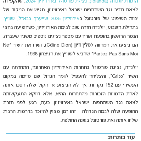
הזמרת
יולנדה
(Iolanda), נציגת פורטוגל באירוויזיון 2024
, שהקפידה
לצאת תדיר נגד השתתפות ישראל באירוויזיון, תגיש את הניקוד של
צוות השיפוט של פורטוגל ב
אירוויזיון 2025 שייערך בבאזל, שוויץ.
בתחילת השבוע, יולנדה חזרה שוב לבימת האירוויזיון, כשהופיעה בחצי
הגמר הראשון בהופעת אורח עם מספר נציגים נוספים משנה שעברה.
הם ביצעו את המחווה ל
סלין דיון
(Céline Dion), ושרו את השיר ״Ne
Partez Pas Sans Moi״ שהביא לשוויץ את הניצחון 1988.
יולנדה, נציגת פורטוגל בתחרות האירוויזיון האחרונה, התחרתה עם
השיר “Grito”, והצליחה להעפיל לגמר הגדול שם סיימה במקום
העשירי עם 152 נקודות. אך לא הביצוע או הקול שלה הפכו אותה
לאחת הדמויות הזכורות מהתחרות ההיא, אלא דווקא התעקשותה
לצאת נגד השתתפות ישראל באירוויזיון. כעת, רגע לפני חזרת
ההופעה שלה לבמה הגדולה – זהו זמן מצוין להיזכר בדרמות הרבות
שליוו אותה ואת פורטוגל בשנה החולפת.
עוד כותרות: