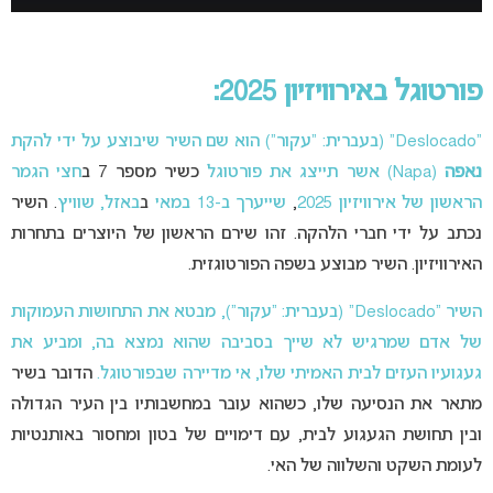
פורטוגל באירוויזיון 2025:
“Deslocado” (בעברית: “עקור”) הוא שם השיר שיבוצע על ידי להקת
נאפה
(Napa) אשר תייצג את פורטוגל
כשיר מספר 7 ב
חצי הגמר
הראשון של אירוויזיון 2025
,
שייערך ב-13 במאי
ב
באזל, שוויץ
. השיר
נכתב על ידי חברי הלהקה. זהו שירם הראשון של היוצרים בתחרות
האירוויזיון. השיר מבוצע בשפה הפורטוגזית.
השיר “Deslocado” (בעברית: “עקור”), מבטא את התחושות העמוקות
של אדם שמרגיש לא שייך בסביבה שהוא נמצא בה, ומביע את
געגועיו העזים לבית האמיתי שלו, אי מדיירה שבפורטוגל.
הדובר בשיר
מתאר את הנסיעה שלו, כשהוא עובר במחשבותיו בין העיר הגדולה
ובין תחושת הגעגוע לבית, עם דימויים של בטון ומחסור באותנטיות
לעומת השקט והשלווה של האי.