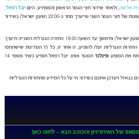
ית אלימה
, ולאחר שידור חצי הגמר הראשון והמפתיע. היום
יובל רפאל
,
, תשתתף בשתי החזרות הגנרליות הראשונות של חצי הגמר השני שייערך מחר ב-22:00 (שעון ישראל) בשידור
תיערך היום בשעה 16:30 (שעון ישראל) ותימשך עד השעה 19:30. החזרה הגנרלית השנייה תיערך
בשעה 22:00 ותימשך עד השעה 00:45. במהלך שתי החזרות הגנרליות יעלו להופיע, זו אחר זו, כל 15 המדינות שישתתפו
ח את המופע ו
פינלנד
תסגור אותו. יובל רפאל תופיע כשיר מספר 14
ים בבאזל ויעדכן אתכם בשידור חי על כל המידע מהחזרות הגנרליות
אפ של האירוויזיון והכוכב הבא – לחצו כאן!