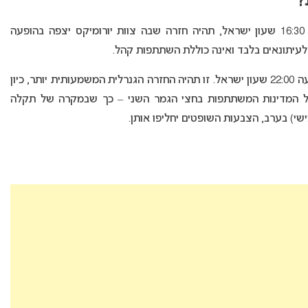
?
שצפוייה להתחיל בשעה 16:30 שעון ישראל, תהיה חזרה שבה צוות יורומיקס יצפה בהופעה
 לעיתונאים בלבד ואינה כוללת השתתפות קהל.
, חזרת השופטים, תתחיל בשעה 22:00 שעון ישראל. זו תהיה החזרה הגנרלית המשמעותית יותר, כיון
של המדינות המשתתפות בחצי הגמר השני – כך שבמקרה של תקלה
י) בערב, הצבעות השופטים יחליפו אותן.