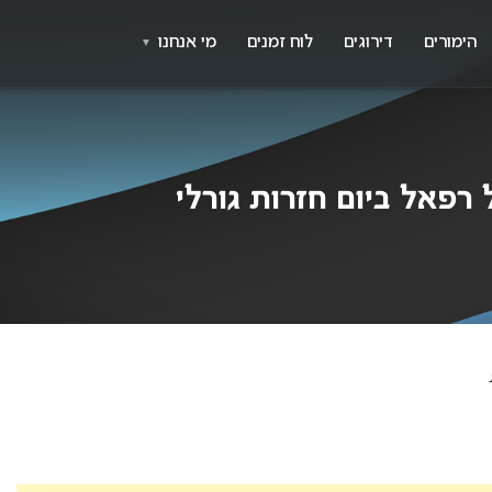
X
א
הימורים
דירוגים
לוח זמנים
מי אנחנו
▼