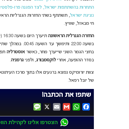
התחרות
בהשתתפות ישראל, לצד הפגנה פרו-פלסטינ
נציגת ישראל
חי מבאזל, שוויץ.
החזרה הגנרלית הראשונה
בחצי הגמר השני שייערך מחר, כאשר
אוסטרליה
תפת
בסדר ההופעה, אחרי
לוקסמבורג
, ולפני
גרמניה
.
צוות יורומיקס נמצא ברגעים אלו בתוך מרכז העיתונא
של יובל רפאל.
שתפו את הכתבה!
Message
X
Email
Gmail
WhatsApp
Facebook
הצטרפו אלינו לקהילת הווטס