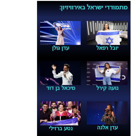
מתמודדי ישראל באירוויזיון:
יובל רפאל
עדן גולן
נועה קירל
מיכאל בן דוד
עדן אלנה
נטע ברזילי