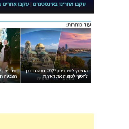
עקבו אחרינו באינסטגרם
|
עקבו אחרינו ב
עוד כותרות:
המירוץ לאירוויזיון 2027: בורגס בדרך
אירוויזיון 2027 עשוי לאמץ שיטת
“אני צרי
 האירוח
הצבעה חדשה שתפגע בישראל
חשוב”: הכ
מסעירה 