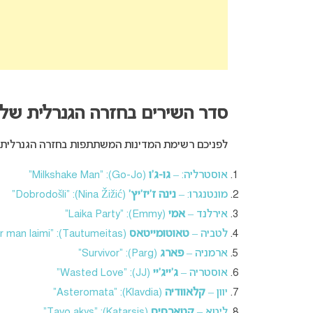
סדר השירים בחזרה הגנרלית של חצי 
לפניכם רשימת המדינות המשתתפות בחזרה הגנרלית ש
אוסטרליה: –
גו-ג’ו
(Go-Jo): “Milkshake Man”
מונטנגרו: –
נינה ז’יז’יץ’
(Nina Žižić): “Dobrodošli”
אירלנד –
אמי
(Emmy): “Laika Party”
לטביה –
טאוטומייטאס
(Tautumeitas): “Bur man laimi”
ארמניה –
פארג
(Parg): “Survivor”
אוסטריה –
ג’ייג’יי
(JJ): “Wasted Love”
יוון –
קלאוודיה
(Klavdia): “Asteromata”
ליטא –
קטארסיס
(Katarsis): “Tavo akys”