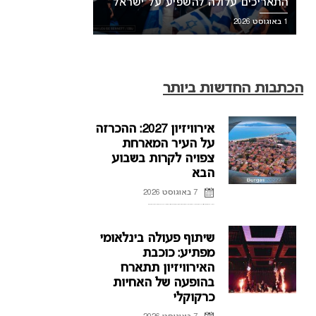
התאריכים עלולה להשפיע על ישראל
1 באוגוסט 2026
הכתבות החדשות ביותר
אירוויזיון 2027: ההכרזה
על העיר המארחת
צפויה לקרות בשבוע
הבא
7 באוגוסט 2026
ההכרזה על העיר המארחת של אירוויזיון 2027 בבולגריה, תתקיים על פי הדיווחים בשבוע הבא. רשת הטלוויזיה הבולגרית, BNT, מתייחסת לראשונה לפרסומים על חילוקי דעות עם ממשלת בולגריה על נושא בחירת ...
שיתוף פעולה בינלאומי
מפתיע: כוכבת
האירוויזיון תתארח
בהופעה של האחיות
כרקוקלי