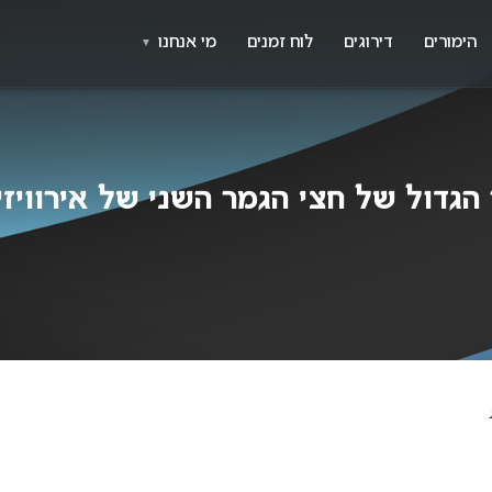
X
א
הימורים
דירוגים
לוח זמנים
מי אנחנו
▼