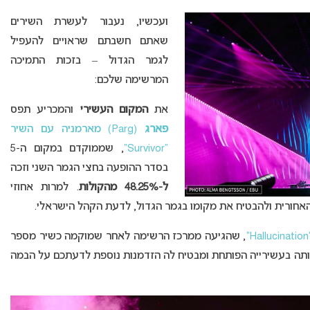
ועכשיו, נעבור לעשרת השירים
שאתם חשבתם שראויים להעפיל
לגמר הגדול – בזכות התמיכה
המרשימה שלכם:
את
המקום העשירי
והמכריע תפס
פארג
(Parg) מארמניה עם השיר
“Survivor”
, שממוקדם במקום ה-5
בסדר ההופעה בחצי הגמר השני וזכה
ל-48.25% מהקולות
. למרות אחוזי
אחורית ולהבטיח את מקומו בגמר הגדול, לדעת הקהל הישראלי.
, שהגיעה ממרכז הרשימה לאחר שמוקמה כשיר מספר
תה בעשירייה הפותחת ומבטיח לה הזדמנות נוספת לדעתכם על הבמה