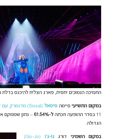
התמיכה הנמוכים יחסית, פארג הצליח להיכנס בדלת ה
במקום התשיעי
סיימה
סיסאל
(Sissal) מדנמרק עם “Hallucination”
11 בסדר ההופעה וזכתה
ל-61.54%
– נתון שממקם או
הגדולה.
במקום השמיני
דורג
גו-ג’ו
(Go-Jo)