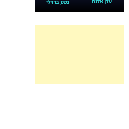
עדן אלנה
נטע ברזילי