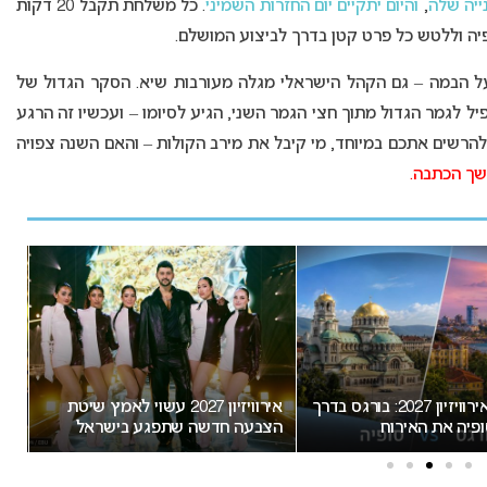
ייה שלה
,
והיום יתקיים יום החזרות השמיני
. כל משלחת תקבל 20 דקות
יה וללטש כל פרט קטן בדרך לביצוע המושלם.
על הבמה – גם הקהל הישראלי מגלה מעורבות שיא. הסקר הגדול של
ל לגמר הגדול מתוך חצי הגמר השני, הגיע לסיומו – ועכשיו זה הרגע
הרשים אתכם במיוחד, מי קיבל את מירב הקולות – והאם השנה צפויה
שך הכתבה.
אירוויזיון 2027 עשוי לאמץ שיטת
“אני צריכה לשתף אתכם במשהו
דשה שתפגע בישראל
חשוב”: הכרזתה של זוכת האירוויזיון
ה
מסעירה את הרשת
י