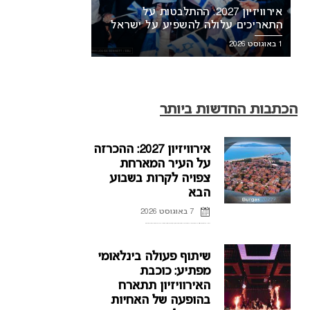
אירוויזיון 2027: ההתלבטות על
התאריכים עלולה להשפיע על ישראל
1 באוגוסט 2026
הכתבות החדשות ביותר
אירוויזיון 2027: ההכרזה
על העיר המארחת
צפויה לקרות בשבוע
הבא
7 באוגוסט 2026
ההכרזה על העיר המארחת של אירוויזיון 2027 בבולגריה, תתקיים על פי הדיווחים בשבוע הבא. רשת הטלוויזיה הבולגרית, BNT, מתייחסת לראשונה לפרסומים על חילוקי דעות עם ממשלת בולגריה על נושא בחירת ...
שיתוף פעולה בינלאומי
מפתיע: כוכבת
האירוויזיון תתארח
בהופעה של האחיות