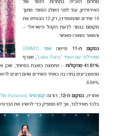
מחלום הזכייה בתחרות הזמר של
האירוויזיון, עוד לפני השלב הסופי. מתוך
16 שירים שהתמודדו, רק 10 הבטיחו את
מקומם בגמר לדעת הקהל הישראלי –
והשאר נשארו מאחור.
במקום ה-11
סיימה
אמי
(EMMY)
מאירלנד עם השיר “Laika Party”
, שגרף
41.61% מהקולות
מהמצביעים בחרו בה כאחד השירים שהם רוצים לרא
6.64%.
אחריה,
במקום ה-12
, דורגה
קטרסיס
(Katarsis) מליטא עם השיר “Tavo akys”
בלבד מאירלנד, אך לא מספיק כדי להשיג את הכרטי