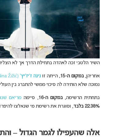
השיר הלטבי זכה לאהדה בתחילת הדרך אך לא הצליח
אחריהן,
במקום ה-15
, הייתה זו
נינה ז’יז’יץ’
(Nina Žižić) ממונטנגרו עם “Dobrodošli”
נמוכה שלא הותירה לה סיכוי ממשי להתברג בין העולים
בתחתית הרשימה,
במקום ה-16
, סיימה
מריאם שנגליה (Mariam Shengelia) מגאורגי
22.38% בלבד
, וסוגרת את רשימת מי שנאלצו להיפר
אלה שהעפילו לגמר הגדול – וה