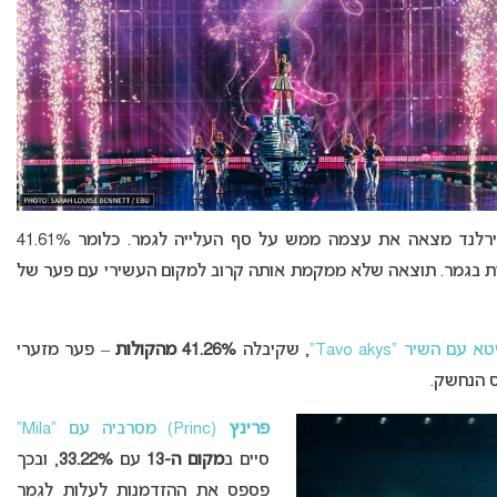
– החמצה כואבת במיוחד, שכן אירלנד מצאה את עצמה ממש על סף העלייה לגמר. כלומר 41.61%
ות בגמר. תוצאה שלא ממקמת אותה קרוב למקום העשירי עם פער של
, שקיבלה
41.26% מהקולות
– פער מזערי
ס הנחשק.
פרינץ
(Princ) מסרביה עם “Mila”
סיים ב
מקום ה-13
עם
33.22%
, ובכך
פספס את ההזדמנות לעלות לגמר