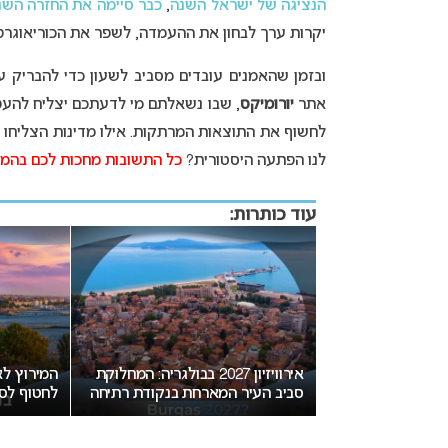
הנציגה של ישראל השנה
,
כבר סיימה את החזרה השנ
יקרות ערך לבחון את ההעמדה, לשפר את הכוריאוגרפ
ובזמן שהאמנים עובדים מסביב לשעון כדי להבריק 
אתר
יורומיקס
, שבו נשאלתם מי לדעתכם יצליח להעפי
לחשוף את התוצאות המרתקות. אילו מדינות הצליחו ל
לנו הפתעה היסטורית?
כל התשובות מחכות לכם בהמ
עוד כותרות:
וויזיון 2027 בבולגריה: המחלוקת
המירוץ לאירוויזיון 2027: בורגס בדרך
רחת בנקודת רתיחה
לחטוף לסופיה את האירוח
הצבעה ח