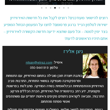
רוצים להישאר מעודכנים? רוצים לקבל את כל חדשות האירוויזיון
ישירות לטלפון הנייד ברגע פרסומם? לחצו על הפעמון הכחול המופיע
בצד ימין למטה – וכל פעם שתצא ידיעה חדשה הקשורה לאירוויזיון –
אתם תיהיו הראשונים לדעת!
ניצן אלירז
אימייל:
nitsan@eliraz.com
טלפון: 050-9441919
כותבת ויוצרת תוכן מובילה בתחום האירוויזיון, עם התמחות
ופרספקטיבה מעמיקה בנושאי התחרות, התרבות סביב
האירוויזיון וההתפתחויות הבינלאומיות בשדה המוזיקה. מתבלטת בפרשנות
מקצועית, ידע רחב בהיסטוריה של האירוויזיון, הכרת הכללים והרקע
התרבותי, ומביאה לקוראים ניתוחים מקיפים וראיונות ייחודיים עם משתתפים
ואנשי מפתח מהתחום.
בנוסף, סטודנטית לתואר שלישי, המשלבת מצוינות אקדמית עם פעילות