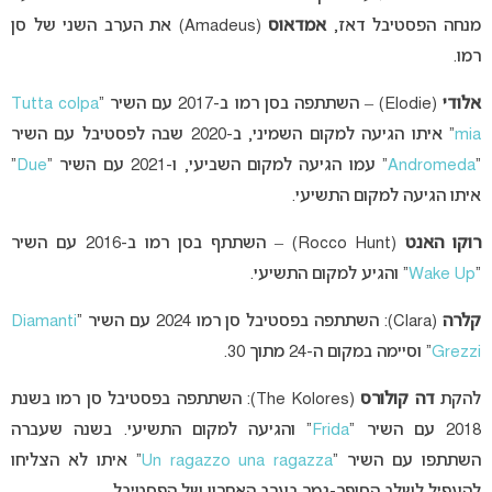
מנחה הפסטיבל דאז,
אמדאוס
(Amadeus) את הערב השני של סן
רמו.
אלודי
(Elodie) – השתתפה בסן רמו ב-2017 עם השיר “
Tutta colpa
mia
” איתו הגיעה למקום השמיני, ב-2020 שבה לפסטיבל עם השיר
“
Andromeda
” עמו הגיעה למקום השביעי, ו-2021 עם השיר “
Due
”
איתו הגיעה למקום התשיעי.
רוקו האנט
(Rocco Hunt) – השתתף בסן רמו ב-2016 עם השיר
“
Wake Up
” והגיע למקום התשיעי.
קלרה
(Clara): השתתפה בפסטיבל סן רמו 2024 עם השיר “
Diamanti
Grezzi
” וסיימה במקום ה-24 מתוך 30.
להקת
דה קולורס
(The Kolores): השתתפה בפסטיבל סן רמו בשנת
2018 עם השיר “
Frida
” והגיעה למקום התשיעי. בשנה שעברה
השתתפו עם השיר “
Un ragazzo una ragazza
” איתו לא הצליחו
להעפיל לשלב הסופר-גמר בערב האחרון של הפסטיבל.