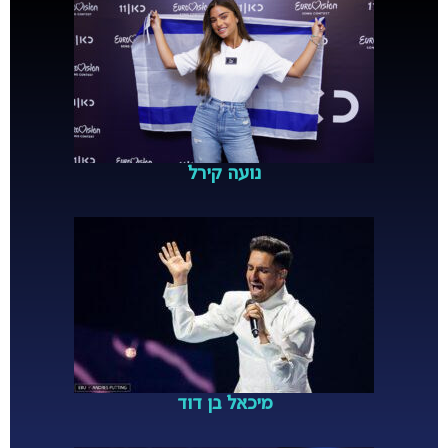
נועה קירל
מיכאל בן דוד