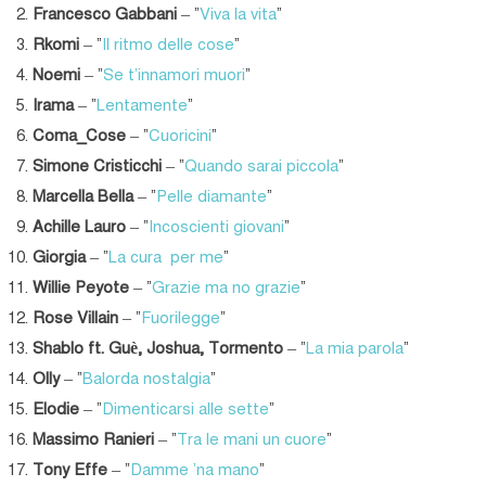
Francesco Gabbani
– “
Viva la vita
“
Rkomi
– “
Il ritmo delle cose
“
Noemi
– “
Se t’innamori muori
“
Irama
– “
Lentamente
“
Coma_Cose
– “
Cuoricini
“
Simone Cristicchi
– “
Quando sarai piccola
“
Marcella Bella
– “
Pelle diamante
“
Achille Lauro
– “
Incoscienti giovani
“
Giorgia
– “
La cura per me
“
Willie Peyote
– “
Grazie ma no grazie
“
Rose Villain
– “
Fuorilegge
“
Shablo ft. Guè, Joshua, Tormento
– “
La mia parola
“
Olly
– “
Balorda nostalgia
“
Elodie
– “
Dimenticarsi alle sette
“
Massimo Ranieri
– “
Tra le mani un cuore
“
Tony Effe
– “
Damme ‘na mano
“