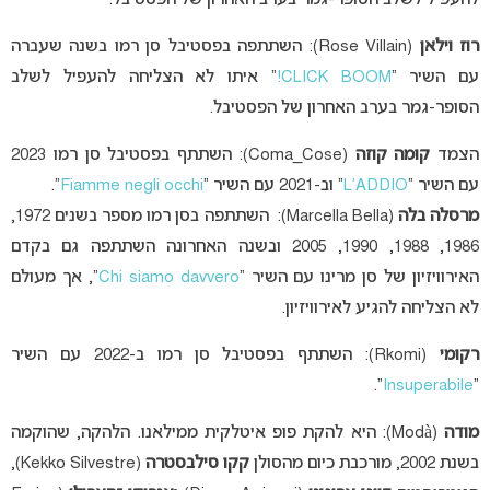
רוז וילאן
(Rose Villain): השתתפה בפסטיבל סן רמו בשנה שעברה
עם השיר “
CLICK BOOM!
” איתו לא הצליחה להעפיל לשלב
הסופר-גמר בערב האחרון של הפסטיבל.
הצמד
קומה קוזה
(Coma_Cose): השתתף בפסטיבל סן רמו 2023
עם השיר “
L’ADDIO
” וב-2021 עם השיר “
Fiamme negli occhi
“.
מרסלה בלה
(Marcella Bella): השתתפה בסן רמו מספר בשנים 1972,
1986, 1988, 1990, 2005 ובשנה האחרונה השתתפה גם בקדם
האירוויזיון של סן מרינו עם השיר “
Chi siamo davvero
“, אך מעולם
לא הצליחה להגיע לאירוויזיון.
רקומי
(Rkomi): השתתף בפסטיבל סן רמו ב-2022 עם השיר
“.
Insuperabile
“
מודה
(Modà): היא להקת פופ איטלקית ממילאנו. הלהקה, שהוקמה
בשנת 2002, מורכבת כיום מהסולן
קקו סילבסטרה
(Kekko Silvestre),