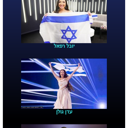
יובל רפאל
עדן גולן