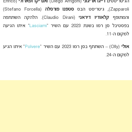
הגיטריסטים
דייגו אריגוני
(Diego Arrigoni) ו
אנריקו זפארולי
(Enrico
Zapparoli), גיטריסט הבס
סטפנו פורסלה
(Stefano Forcella)
והמתופף
קלאודיו דיראני
(Claudio Dirani). הלהקה השתתפה
בפסטיבל סן רמו בשנת 2023 עם השיר “
Lasciami
” איתו הגיעה
למקום ה-11.
אולי
(Olly) – השתתף בסן רמו 2023 עם השיר “
Polvere
” איתו הגיע
למקום ה-24.