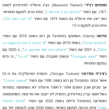
מאסימו רניירי
(Massimo Ranieri), נציג איטליה לאירוויזיון לשנת
1971, עם השיר “
L’amore è un attimo
“, איתו הגיע למקום החמישי.
הוא ייצג את איטליה גם בשנת 1973 עם השיר “
Chi sarà con te
“,
איתו הגיע למקום ה-13.
אירמה
(Irama): השתתף בפסטיבל סן רמו בשנת 2016 עם השיר
“
Cosa resterà
“, בשנת 2019 עם השיר “
La ragazza con il cuore di
latta
“, ב-2021 עם השיר “
La genesi del tuo colore
“, ב-2022 עם
השיר “
Ovunque sarai
” ובשנה שעברה עם השיר “
Tu no
“, בו סיים
במקום החמישי.
ג’ורג’יה טודראני
(Giorgia Todrani), הזמרת האיטלקייה בת ה-53
אשר זכתה בפסטיבל סן רמו בשנת 1995 עם השיר “
Come saprei
“.
אך מכיוון שבין השנים 1994 ל-1996 איטליה לא השתתפה בתחרות
בשל חוסר עניין באירוויזיון, הזמרת לא ייצגה את מדינתה. השתתפותה
האחרונה בפסטיבל הייתה בשנת 2023 עם השיר “
Parole dette
male
” איתו הגיעה למקום השישי. בשנת 2024 שבה להנחות יחד עם