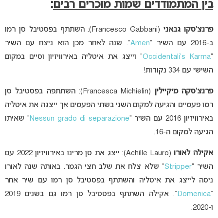
בין המתמודדים שמות מוכרים רבים
:
פרנצ’סקו גבאני
(Francesco Gabbani): השתתף בפסטיבל סן רמו
ב-2016 עם השיר “
Amen
“. שנה לאחר מכן הוא ניצח עם השיר
“
Occidentali’s Karma
” וייצג את איטליה באירוויזיון וסיים במקום
השישי עם 334 נקודות!
פרנצ’סקה מיקיילין
(Francesca Michielin): השתתפה בפסטיבל סן
רמו פעמיים והגיעה למקום השני בשתי הפעמים אך ייצגה את איטליה
באירוויזיון 2016 עם השיר “
Nessun grado di separazione
” שאיתו
הגיעה למקום ה-16.
אקילה לאורו
(Achille Lauro): ייצג את סן מרינו באירוויזיון 2022 עם
השיר “
Stripper
” שלא צלח את שלב חצי הגמר. באותה שנה לאורו
ניסה לייצג את איטליה והשתתף בפסטיבל סן רמו עם שיר אחר
“
Domenica
“. אקילה השתתף בפסטיבל סן רמו גם בשנים 2019
ו-2020.