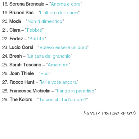
Serena Brencale
– “
Anema e core
“
Brunori Sas
– “
L’albero delle noci
“
Modà
– “
Non ti dimentico
“
Clara
– “
Febbre
“
Fedez
– “
Battito
“
Lucio Corsi
– “
Volevo essere un duro
“
Bresh
– “
La tana del granchio
“
Sarah Toscano
– “
Amarcord
“
Joan Thiele
– “
Eco
“
Rocco Hunt
– “
Mille vote ancora
“
Francesca Michielin
– “
Fango in paradiso
“
The Kolors
– “
Tu con chi fai l’amore?
“
לחצו על שם השיר להאזנה!