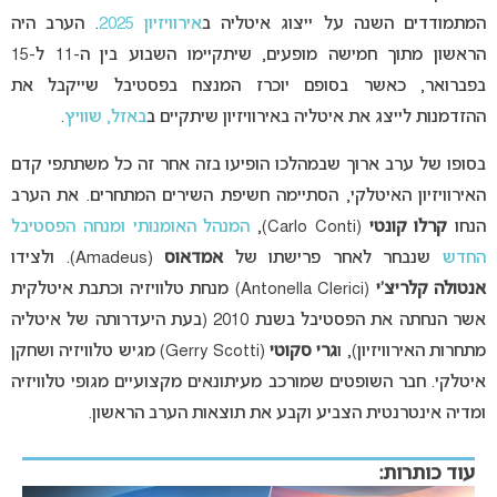
המתמודדים השנה על ייצוג איטליה ב
אירוויזיון 2025
. הערב היה
הראשון מתוך חמישה מופעים, שיתקיימו השבוע בין ה-11 ל-15
בפברואר, כאשר בסופם יוכרז המנצח בפסטיבל שייקבל את
ההזדמנות לייצג את איטליה באירוויזיון שיתקיים ב
באזל, שוויץ
.
בסופו של ערב ארוך שבמהלכו הופיעו בזה אחר זה כל משתתפי קדם
האירוויזיון האיטלקי, הסתיימה חשיפת השירים המתחרים. את הערב
הנחו
קרלו קונטי
(Carlo Conti),
המנהל האומנותי ומנחה הפסטיבל
החדש
שנבחר לאחר פרישתו של
אמדאוס
(Amadeus). ולצידו
אנטולה קלריצ’י
(Antonella Clerici) מנחת טלוויזיה וכתבת איטלקית
אשר הנחתה את הפסטיבל בשנת 2010 (בעת היעדרותה של איטליה
מתחרות האירוויזיון), ו
גרי סקוטי
(Gerry Scotti) מגיש טלוויזיה ושחקן
איטלקי.
חבר השופטים שמורכב מעיתונאים מקצועיים מגופי טלוויזיה
ומדיה אינטרנטית הצביע וקבע את תוצאות הערב הראשון.
עוד כותרות: