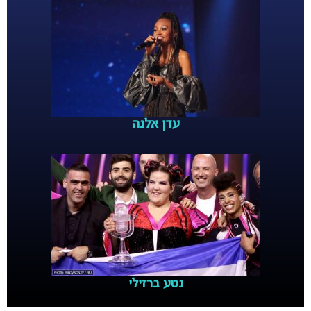
עדן אלנה
נטע ברזילי