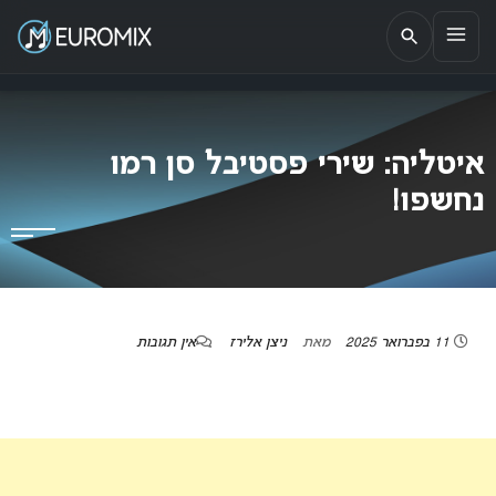
EUROMIX
אתר הבית של האירוויזיון בישראל
איטליה: שירי פסטיבל סן רמו
נחשפו!
11 בפברואר 2025
מאת
ניצן אלירז
אין תגובות