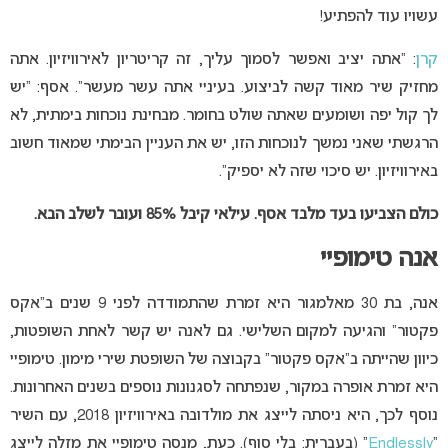
עשויו עוד להפתיע!
קרן
: “אתה יציב ואפשר לסמוך עליך, זה קריטריון לאירוויזיון. אתה
מחזיק שיר מאוד קשה לביצוע. בעיניי אתה עשר מעשר”. אסף: “יש
לך קול יפה ושומעים שאתה שולט בחומר. מבחינת נוכחות בימתית, לא
הרגשתי שאני נמשך לנוכחות הזו, יש את העניין הבימתי שמאוד חשוב
באירוויזיון. יש סיכוי שזה לא יספיק”.
כולם הצביעו בעד מלבד אסף. עילאי קיבל 85%
ועובר לשלב הבא.
אנה טימופיי
אנה, בת 30 מאלמגור היא זמרת שהתמודדה לפני 9 שנים ב”אקס
פקטור” והגיעה למקום השלישי. גם לאנה יש קשר לאחת השופטות,
כיוון שהייתה ב”אקס פקטור” בקבוצה של השופטת שירי מימון. טימופיי
היא זמרת אופרה במקור, שנפתחה לסגנונות נוספים בשנים האחרונות.
נוסף לכך, היא ניסתה לייצג את מולדובה באירוויזיון 2018, עם השיר
“
Endlessly
” (בעברית: בלי סוף). כעת, מנסה טימופיי את מזלה לייצג