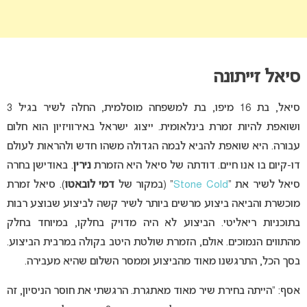
סיאל זייתונה
סיאל, בת 16 מיפו, בת למשפחה מוסלמית, החלה לשיר בגיל 3
ושואפת להיות זמרת בינלאומית. ייצוג ישראל באירוויזיון הוא חלום
עבורה. היא שואפת להביא לבמה הגדולה משהו חדש ולהראות לעולם
דו-קיום בו אנו חיים. דודתה של סיאל היא הזמרת
נירין
. באודישן בחרה
סיאל לשיר את “
Stone Cold
” (במקור של
דמי לובאטו
). סיאל זמרת
מוכשרת והביאה ביצוע מרשים ביותר לשיר קשה לביצוע שבוצע רבות
בתוכניות ריאליטי. הביצוע לא היה מדויק בחלקו, במיוחד בחלק
מהתווים הנמוכים. אולם, הזמרת שולטת היטב בקולה במרבית הביצוע.
בסך הכל, התרגשנו מאוד מהביצוע וממסר השלום שהיא מעבירה.
אסף: “הייתה בחירת שיר מאוד מאתגרת. הרגשתי את חוסר הניסיון, זה