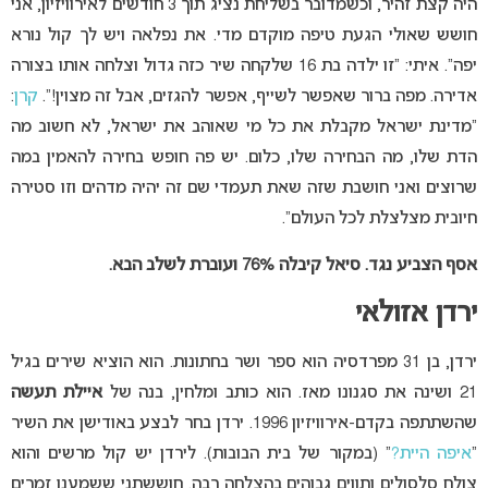
היה קצת זהיר, וכשמדובר בשליחת נציג תוך 3 חודשים לאירוויזיון, אני
חושש שאולי הגעת טיפה מוקדם מדי. את נפלאה ויש לך קול נורא
יפה”. איתי: “זו ילדה בת 16 שלקחה שיר כזה גדול וצלחה אותו בצורה
אדירה. מפה ברור שאפשר לשייף, אפשר להגזים, אבל זה מצוין!”.
קרן
:
“מדינת ישראל מקבלת את כל מי שאוהב את ישראל, לא חשוב מה
הדת שלו, מה הבחירה שלו, כלום. יש פה חופש בחירה להאמין במה
שרוצים ואני חושבת שזה שאת תעמדי שם זה יהיה מדהים וזו סטירה
חיובית מצלצלת לכל העולם”.
אסף הצביע נגד. סיאל קיבלה 76%
ועוברת לשלב הבא.
ירדן אזולאי
ירדן, בן 31 מפרדסיה הוא ספר ושר בחתונות. הוא הוציא שירים בגיל
21 ושינה את סגנונו מאז. הוא כותב ומלחין, בנה של
איילת תעשה
שהשתתפה בקדם-אירוויזיון 1996. ירדן בחר לבצע באודישן את השיר
“
איפה היית?
” (במקור של בית הבובות). לירדן יש קול מרשים והוא
צולח סלסולים ותווים גבוהים בהצלחה רבה. חוששתני ששמענו זמרים