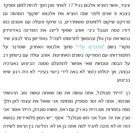
צעיר, אשר הוציא אלבום בגיל 17. לאחר מכן הפך להיות לוחם ומפקד
בצבא 8 שנים ולפני שנה הוציא את אלבומו “שקוף” המהווה גם
פרויקט שיקום ללוחמים משוחררים, בו שיתף פעולה עם אמנים כמו
דודו טסה וענבל ביבי. אוהב שואף לייצג את המדינה באירוויזיון
בהשראת עדן גולן ובהמשך לתרומתו לצה”ל. באודישן בחר לבצע שיר
מקורי בשם “
מדברים עליי
” מתוך אלבומו האחרון, שמדבר על
התמודדותו עם המוזיקה בשנים האחרונות. אוהב עולה עם ביטחון רב
על הבמה ונוכחות שאי אפשר להתעלם ממנה. הביצוע באנרגיה
גבוהה, אך יכולתו כזמר לא באה לידי ביטוי בעיניי. לא היה רגע שיא
בביצוע.
רן: “הייתי מבולבל, אתה עושה את מה שאתה עושה טוב. הרגשתי
שכזמר, אתה לא זמר מספיק מפותח. אני שואל את עצמי לאן תלך
מפה בתחרות. אם היית בא רק עם ראפ, משהו מובהק, הייתי אומר ‘אני
מבין את זה’ אבל אני חש מבולבל”. אסף: “יש המון פלואידיות בנושא
הזה וזו לא סיבה להגיד למה אתה כן או לא. הזליגה בין הראפ לשירה