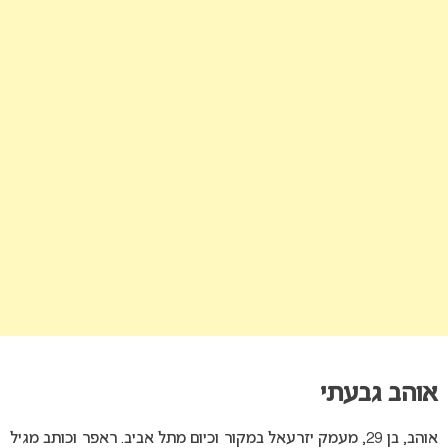
אוהב גבעתי
אוהב, בן 29, מעמק יזרעאל במקור וכיום מתל אביב. ראפר וכותב מגיל