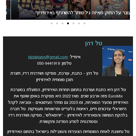
אירוויזיון 2027 בבולגריה: המחלוקת סביב העיר המארחת בנקודת
רתיחה
המירוץ
טל דהן
אימייל:
taldahann@gmail.com
טלפון: 050-9441919
טל דהן – כתבת, עורכת, מפיקה ושדרנית רדיו, ויוצרת
תוכן מומחית לאירוויזיון
טל דהן היא כתבת ועורכת בתחום תחרות האירוויזיון, הפועלת במערכת
EuroMix מזה ארבע שנים. מאז 2022 היא מסקרת באופן שוטף את
האירוויזיון מהעיר המארחת, ומ-2023 גם מחדר העיתונאים – ומביאה לקהל
הישראלי עדכונים חיים, ראיונות בלעדיים ופרשנויות מעמיקות. טל חברה
בלהקת המחווה והפארודיה לאירוויזיון – “יורופאלש”, מפיקה ושדרנית רדיו
וסטודנטית למדע המדינה ותקשורת.
טל נחשבת לאחת המומחיות הצעירות והמובילות בישראל בתחום האירוויזיון.