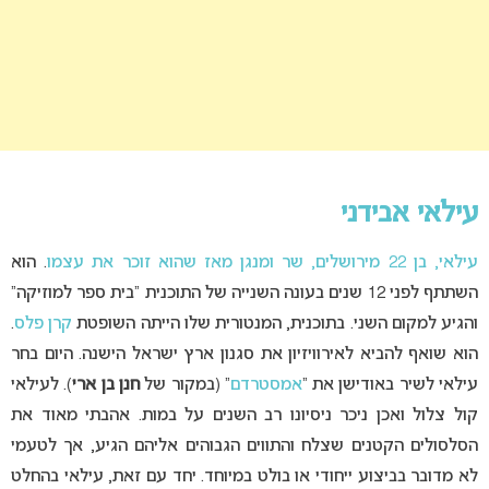
עילאי אבידני
עילאי, בן 22 מירושלים, שר ומנגן מאז שהוא זוכר את עצמו
. הוא
השתתף לפני 12 שנים בעונה השנייה של התוכנית “בית ספר למוזיקה”
והגיע למקום השני. בתוכנית, המנטורית שלו הייתה השופטת
קרן פלס
.
הוא שואף להביא לאירוויזיון את סגנון ארץ ישראל הישנה. היום בחר
עילאי לשיר באודישן את “
אמסטרדם
” (במקור של
חנן בן ארי
). לעילאי
קול צלול ואכן ניכר ניסיונו רב השנים על במות. אהבתי מאוד את
הסלסולים הקטנים שצלח והתווים הגבוהים אליהם הגיע, אך לטעמי
לא מדובר בביצוע ייחודי או בולט במיוחד. יחד עם זאת, עילאי בהחלט