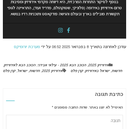
בנוסף לסיקור התחרות המרכזית, היא דיווחה מקדמי אירוויזיון ומסיבות
טרום-אירוויזיון באירופה (סלוניקי, שטוקהולם, מדריד ועוד), התראיינה לגופי
תקשורת מובילים בארץ ובעולם והגישה פודקאסט ותוכניות רדיו בנושא.
עודכן לאחרונה בתאריך 8 בפברואר 2025 06:52 על ידי
מערכת יורומיקס
אירוויזיון 2025
,
הכוכב הבא 2025 - עילאי אבידני
,
הכוכב הבא לאירוויזיון
,
חדשות
,
ישראל באירוויזיון
,
קרן פלס
אירוויזיון 2025
,
חדשות
,
ישראל
,
קרן פלס
כתיבת תגובה
האימייל לא יוצג באתר.
שדות החובה מסומנים
*