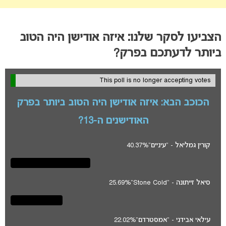
הצביעו לסקר שלנו: איזה אודישן היה הטוב
ביותר לדעתכם בפרק?
This poll is no longer accepting votes
הכוכב הבא: איזה אודישן היה הטוב ביותר בפרק
האודישנים ה-13?
קורין גמליאל - "עיניים"
40.37%
סיאל זייתונה - "Stone Cold"
25.69%
עילאי אבידני - "אמסטרדם"
22.02%