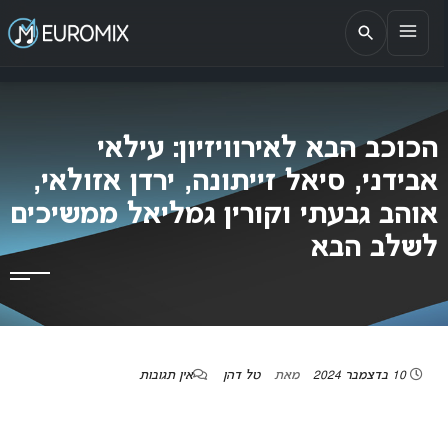
EUROMIX
אתר הבית של האירוויזיון בישראל
הכוכב הבא לאירוויזיון: עילאי
אבידני, סיאל זייתונה, ירדן אזולאי,
אוהב גבעתי וקורין גמליאל ממשיכים
לשלב הבא
10 בדצמבר 2024
מאת
טל דהן
אין תגובות