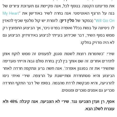
את מדינתנו הקטנה. בנוסף לכל, אנה מקיימת גם תערוכת ציורים של
בנה על הרצף האוטיסטי. אנה בחרה לשיר באודישן את “
My Heart
Will Go On
” (במקור של
סלין דיון
). לזמרת יש קול מלטף שכיף להאזין
לו. ניסיונה על במות בכלל ואופרה בפרט ניכר, אך הביצוע התפוצץ רק
ממש בסוף השיר, דבר שכידוע בעייתי לביצוע באירוויזיון. הביצוע גם
לא היה מדויק בחלקו.
שירי: “כשזמרות רוצות לשנות סגנון, לפעמים זה ממש לוקח אותן
לתדרים אחרים. זה שם אותך בין לבין. בחרת סולם גבוה והייתי מעדיפה
שתשירי את זה בסגנון אופרה”. אנה חשה ברע ונתקפה חרדה לאחר
הביצוע והיא מסתחררת ומתיישבת על הרצפה. שירי ואיתי ניסו
להרגיעה, והיא מבקשת לרדת מהבמה. בסופו של דבר התקף החרדה
מכריע גם אמנים מוכרים ומנוסים.
אסף, רן ועדן הצביעו נגד. שירי לא הצביעה. אנה קיבלה 48%
ולא
עוברת לשלב הבא.