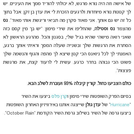
של אישה וזה היה נורא מרגש, לא יכולתי להוריד ממך את העיניים. יש
לך קטנות נורא מיוחדות ולרגעים הזכרת לי את עדן בן זקן. אבל בתוך
כל זה יש גם אותך. אני מאוד סקרן מה תביאי וריגשת אותי מאוד”.
נס
מהצמד
נס וסטילה
, שהחליפו את שירי מימון: “יש בך מין קסם כזה
שאני רואה מישהי שהיא בגיל שלי, בסגנון והכל. מהרגע הראשון לא
הסתרת את הרגשות שלך ובשנייה שעלה המסך וראיתי אותך ברגע,
האמנתי לך לכל ניואנס הכי קטן שיצא לך מהפה והגוף והנשמה שלך
פשוט הכי גבוהה בחדר כרגע. עשית לי לרעוד קצת, את מרגשת
פצצות”.
כולם הצביעו כחול. קורין קיבלה 93% ועוברת לשלב הבא.
בסיום הפרק השופטות שירי מימון ו
קרן פלס
ביצעו את השיר
“
Hurricane
” של
עדן גולן
שייצגה אותנו באירוויזיון האחרון. השופטות
ביצעו גרסה של השיר בשילוב גרסת השיר הקודמת “October Rain”.