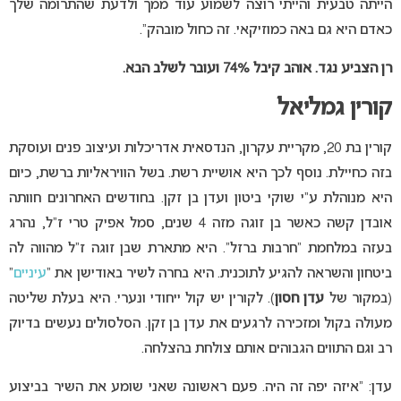
הייתה טבעית והייתי רוצה לשמוע עוד ממך ולדעת שהתרומה שלך
כאדם היא גם באה כמוזיקאי. זה כחול מובהק”.
רן הצביע נגד. אוהב קיבל 74%
ועובר לשלב הבא.
קורין גמליאל
קורין בת 20, מקריית עקרון, הנדסאית אדריכלות ועיצוב פנים ועוסקת
בזה כחיילת. נוסף לכך היא אושיית רשת. בשל הוויראליות ברשת, כיום
היא מנוהלת ע”י שוקי ביטון ועדן בן זקן. בחודשים האחרונים חוותה
אובדן קשה כאשר בן זוגה מזה 4 שנים, סמל אפיק טרי ז”ל, נהרג
בעזה במלחמת “חרבות ברזל”. היא מתארת שבן זוגה ז”ל מהווה לה
ביטחון והשראה להגיע לתוכנית. היא בחרה לשיר באודישן את “
עיניים
”
(במקור של
עדן חסון
). לקורין יש קול ייחודי ונערי. היא בעלת שליטה
מעולה בקול ומזכירה לרגעים את עדן בן זקן. הסלסולים נעשים בדיוק
רב וגם התווים הגבוהים אותם צולחת בהצלחה.
עדן: “איזה יפה זה היה. פעם ראשונה שאני שומע את השיר בביצוע