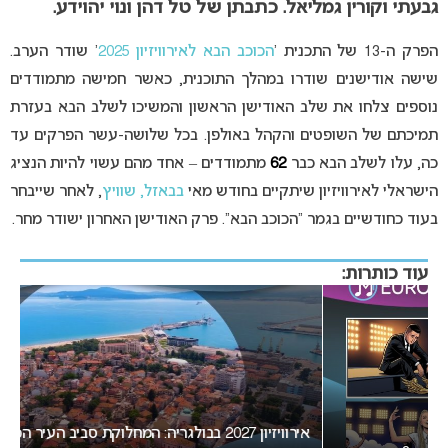
גבעתי וקורין גמליאל.
כתבתן של טל דהן ונוי יהוידע.
הפרק ה-13 של התכנית ‘
הכוכב הבא לאירוויזיון 2025
‘ שודר הערב.
שישה אודישנים שודרו במהלך התוכנית, כאשר חמישה מתמודדים
נוספים צלחו את שלב האודישן הראשון והמשיכו לשלב הבא בעזרת
תמיכתם של השופטים והקהל באולפן. בכל שלושה-עשר הפרקים עד
כה, עלו לשלב הבא כבר
62
מתמודדים – אחד מהם עשוי להיות הנציג
הישראלי לאירוויזיון שיתקיים בחודש מאי
בבאזל, שוויץ
, לאחר שייבחר
בעוד כחודשיים בגמר “הכוכב הבא”. פרק האודישן האחרון ישודר מחר.
עוד כותרות:
אירוויזיון 2027 בבולגריה: המחלוקת סביב העיר המארחת בנקודת