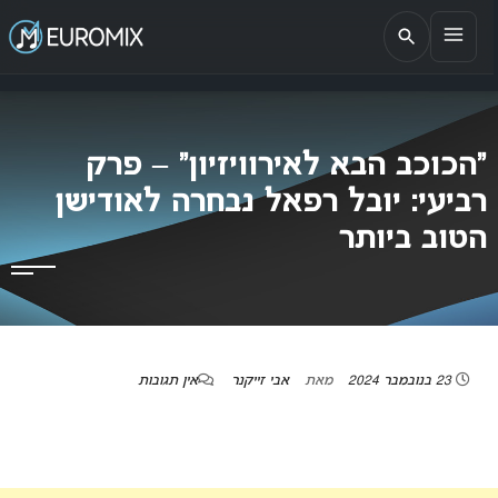
EUROMIX
אתר הבית של האירוויזיון בישראל
“הכוכב הבא לאירוויזיון” – פרק
רביעי: יובל רפאל נבחרה לאודישן
הטוב ביותר
23 בנובמבר 2024
מאת
אבי זייקנר
אין תגובות