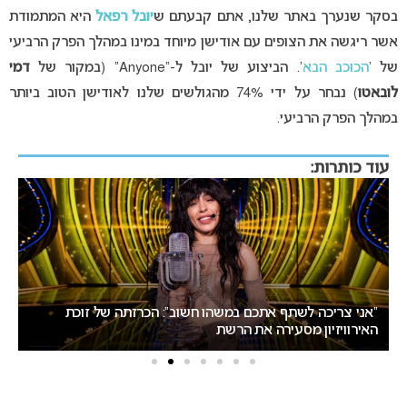
בסקר שנערך באתר שלנו, אתם קבעתם ש
יובל רפאל
היא המתמודת
אשר ריגשה את הצופים עם אודישן מיוחד במינו במהלך הפרק הרביעי
של ‘
הכוכב הבא
‘. הביצוע של יובל ל-“Anyone” (במקור של
דמי
לובאטו
) נבחר על ידי 74% מהגולשים שלנו לאודישן הטוב ביותר
במהלך הפרק הרביעי.
עוד כותרות:
ה של זוכת
אירוויזיון 2027: ההתלבטות על התאריכים עלולה 
ישראל