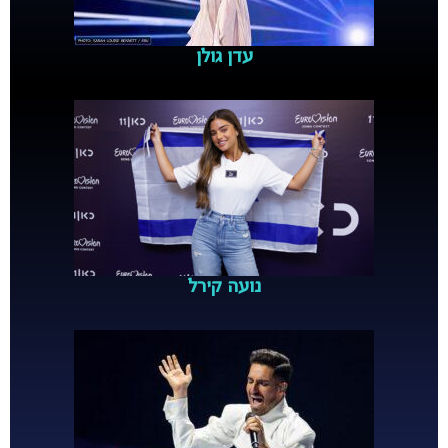
עדן גולן
נועה קירל