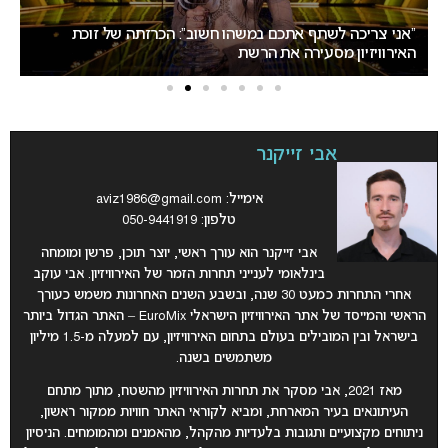
“אני צריכה לשתף אתכם במשהו חשוב”: הכרזתה של זוכת
האירוויזיון מסעירה את הרשת
יש
אבי זייקנר
אימייל:
aviz1986@gmail.com
טלפון: 050-9441919
אבי זייקנר הוא עורך ראשי, יוצר תוכן, פרשן ומומחה
בינלאומי לענייני תחרות הזמר של האירוויזיון. אבי עוקב
אחרי התחרות כמעט 30 שנה, ובשבע השנים האחרונות משמש כעורך
הראשי והמייסד של אתר האירוויזיון הישראלי EuroMix – האתר הגדול ביותר
בישראל ובין המובילים בעולם בתחום האירוויזיון, עם למעלה מ-1.5 מיליון
משתמשים בשנה.
מאז 2021, אבי מסקר את תחרות האירוויזיון מהשטח, מתוך מתחם
העיתונאים בעיר המארחת, ומביא לקוראי האתר חוויות ממקור ראשון,
ניתוחים מקצועיים ותגובות בלעדיות מהקהל, מהאמנים ומהמומחים. הניסיון