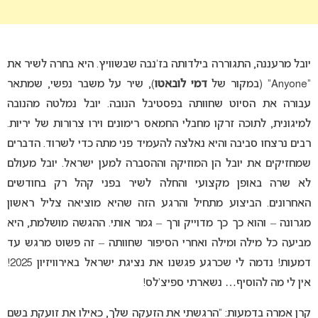
יובל מרעננה, התגוררה בילדותה בז’נבה שבשוויץ. היא בחרה לשיר את
“Anyone” (במקור של
דמי לובאטו
), שיר על משבר נפשי, שמתאר
עבורה את הסיוט שחוותה בפסטיבל הנובה. יובל נמלטה מהנובה
למיגונית, לתוכה זרקו מחבלי החמאס רימונים וירו צרורות של יריות.
רבים נרצחו סביבה והיא נאלצה להעמיד פני מתה כדי לשרוד. הדברים
שמחזיקים את יובל הן המוזיקה וההסברה למען ישראל. יובל מעולם
לא שרה באופן מקצועי והחלה לשיר בפני קהל רק בחודשים
האחרונים. הביצוע מתחיל והרגע הזה שהיא מוציאה צליל ראשון
מגרונה – והוא כך כך מדוייק ורך – גמר אותי. ההגשה מושלמת, היא
מביעה כל מילה ומילה ואחרי הסיפור שחוותה – זה פשוט מרגש עד
דמעות! נדמה לי שכרגע פגשנו את נציגת ישראל באירוויזיון 2025!
אין לי מה להוסיף… נשארתי ספיצ’לס!
קרן אמרה בדמעות: “הרגשתי את הזעקה שלך, כאילו את זועקת בשם