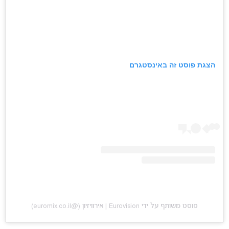
הצגת פוסט זה באינסטגרם
פוסט משותף על ידי ‏‎Eurovision | אירוויזיון‎‏ (@‏‎euromix.co.il‎‏)