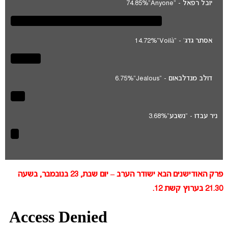
יובל רפאל - "Anyone"
74.85%
אסתר גדג' - "Voilà"
14.72%
דולב מנדלבאום - "Jealous"
6.75%
ניר עבדו - "נשבע"
3.68%
פרק האודישנים הבא ישודר הערב – יום שבת, 23 בנובמבר, בשעה
21.30 בערוץ קשת 12.