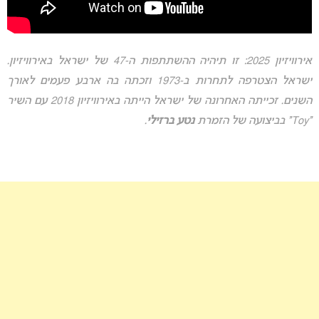
אירוויזיון 2025: זו תיהיה ההשתתפות ה-47 של ישראל באירוויזיון.
ישראל הצטרפה לתחרות ב-1973 וזכתה בה ארבע פעמים לאורך
השנים. זכייתה האחרונה של ישראל הייתה באירוויזיון 2018 עם השיר
“Toy” בביצועה של הזמרת
נטע ברזילי
.