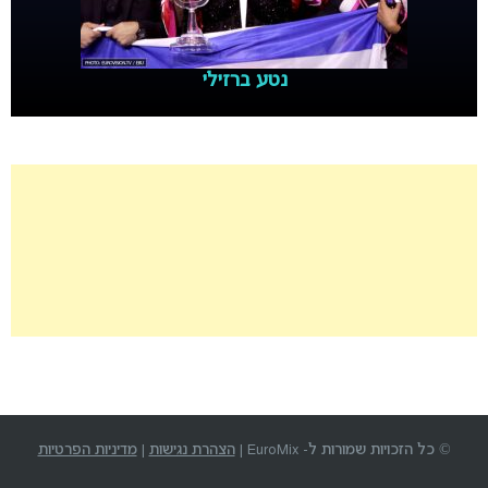
נטע ברזילי
© כל הזכויות שמורות ל- EuroMix |
הצהרת נגישות
|
מדיניות הפרטיות