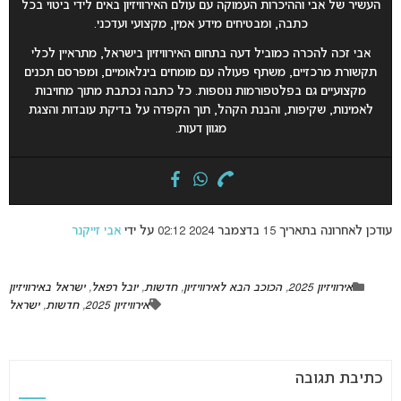
העשיר של אבי וההיכרות העמוקה עם עולם האירוויזיון באים לידי ביטוי בכל
כתבה, ומבטיחים מידע אמין, מקצועי ועדכני.
אבי זכה להכרה כמוביל דעה בתחום האירוויזיון בישראל, מתראיין לכלי
תקשורת מרכזיים, משתף פעולה עם מומחים בינלאומיים, ומפרסם תכנים
מקצועיים גם בפלטפורמות נוספות. כל כתבה נכתבת מתוך מחויבות
לאמינות, שקיפות, והבנת הקהל, תוך הקפדה על בדיקת עובדות והצגת
מגוון דעות.
עודכן לאחרונה בתאריך 15 בדצמבר 2024 02:12 על ידי
אבי זייקנר
אירוויזיון 2025
,
הכוכב הבא לאירוויזיון
,
חדשות
,
יובל רפאל
,
ישראל באירוויזיון
אירוויזיון 2025
,
חדשות
,
ישראל
כתיבת תגובה