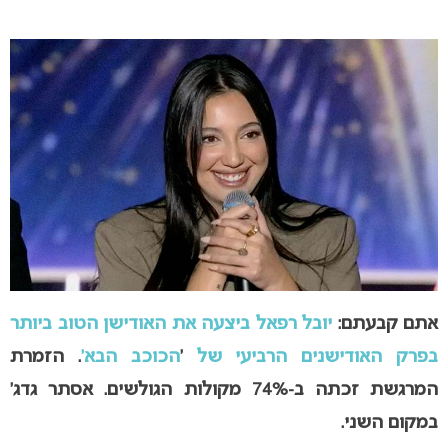
אתם קבעתם:
יובל רפאל ביצעה את האודישן הטוב ביותר
בפרק האודישנים הרביעי של
‘
הכוכב הבא’
. הזמרת
המרגשת זכתה ב-74% מקולות הגולשים. אסתר גדג’
במקום השני.