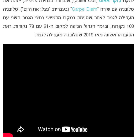
להקת
ג’וקר אאוט
(Joker Out), שנבחרה בבחירה פנימית, ייצגה את
סלובניה עם שירה “
Carpe Diem
” (בעברית: “נצלו את היום”). סלובניה
העפילה לגמר לאחר שסיימה במקום החמישי בחצי הגמר השני עם
103 נקודות, ובגמר הגדול הגיעה למקום ה-21 עם 78 נקודות. זאת
הפעם הראשונה מאז 2019 שסלובניה מעפילה לגמר.