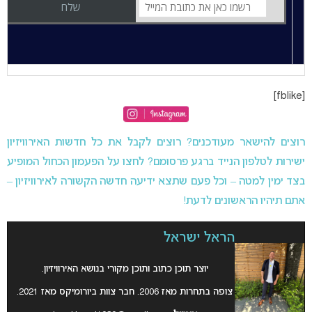
[fblike]
רוצים להישאר מעודכנים? רוצים לקבל את כל חדשות האירוויזיון
ישירות לטלפון הנייד ברגע פרסומם? לחצו על הפעמון הכחול המופיע
בצד ימין למטה – וכל פעם שתצא ידיעה חדשה הקשורה לאירוויזיון –
אתם תיהיו הראשונים לדעת!
הראל ישראל
יוצר תוכן כתוב ותוכן מקורי בנושא האירוויזיון.
צופה בתחרות מאז 2006. חבר צוות ביורומיקס מאז 2021.