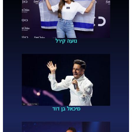
נועה קירל
מיכאל בן דוד