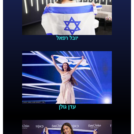
יובל רפאל
עדן גולן