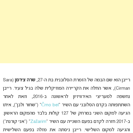
רייבן הוא שם הבמה של הזמרת הסלובנית בת ה-27,
שרה צירמן
(Sara
Cirman), אשר החלה את הקריירה המוזיקלית שלה בגיל צעיר. רייבן
נחשפה למעריצי האירוויזיון לראשונה ב-2016, וזאת לאחר
השתתפותה בקדם הסלובני עם השיר “
Črno bel
” (“שחור ולבן”), איתו
הגיעה למקום השני במרחק של 127 קולות בלבד מהמקום הראשון.
ב-2017 חזרה לקדם בפעם השנייה עם השיר “
Zažarim
” (“אני קורנת”)
והגיעה למקום השלישי. רייבן ניסתה את מזלה בפעם השלישית