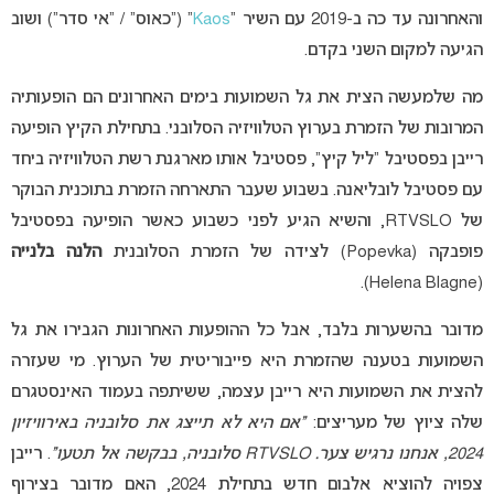
והאחרונה עד כה ב-2019 עם השיר “
Kaos
” (“כאוס” / “אי סדר”) ושוב
הגיעה למקום השני בקדם.
מה שלמעשה הצית את גל השמועות בימים האחרונים הם הופעותיה
המרובות של הזמרת בערוץ הטלוויזיה הסלובני. בתחילת הקיץ הופיעה
רייבן בפסטיבל “ליל קיץ”, פסטיבל אותו מארגנת רשת הטלוויזיה ביחד
עם פסטיבל לובליאנה. בשבוע שעבר התארחה הזמרת בתוכנית הבוקר
של RTVSLO, והשיא הגיע לפני כשבוע כאשר הופיעה בפסטיבל
פופבקה (Popevka) לצידה של הזמרת הסלובנית
הלנה בלנייה
(Helena Blagne).
מדובר בהשערות בלבד, אבל כל ההופעות האחרונות הגבירו את גל
השמועות בטענה שהזמרת היא פייבוריטית של הערוץ. מי שעזרה
להצית את השמועות היא רייבן עצמה, ששיתפה בעמוד האינסטגרם
שלה ציוץ של מעריצים:
“אם היא לא תייצג את סלובניה באירוויזיון
2024, אנחנו נרגיש צער. RTVSLO סלובניה, בבקשה אל תטעו”
. רייבן
צפויה להוציא אלבום חדש בתחילת 2024, האם מדובר בצירוף