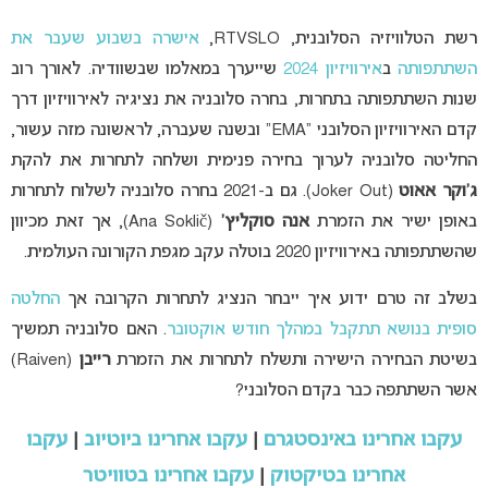
רשת הטלוויזיה הסלובנית, RTVSLO,
אישרה בשבוע שעבר את
השתתפותה
ב
אירוויזיון 2024
שייערך במאלמו שבשוודיה. לאורך רוב
שנות השתתפותה בתחרות, בחרה סלובניה את נציגיה לאירוויזיון דרך
קדם האירוויזיון הסלובני “EMA” ובשנה שעברה, לראשונה מזה עשור,
החליטה סלובניה לערוך בחירה פנימית ושלחה לתחרות את להקת
ג’וקר אאוט
(Joker Out). גם ב-2021 בחרה סלובניה לשלוח לתחרות
באופן ישיר את הזמרת
אנה סוקליץ’
(Ana Soklič), אך זאת מכיוון
שהשתתפותה באירוויזיון 2020 בוטלה עקב מגפת הקורונה העולמית.
בשלב זה טרם ידוע איך ייבחר הנציג לתחרות הקרובה אך
החלטה
סופית בנושא תתקבל במהלך חודש אוקטובר
. האם סלובניה תמשיך
בשיטת הבחירה הישירה ותשלח לתחרות את הזמרת
רייבן
(Raiven)
אשר השתתפה כבר בקדם הסלובני?
עקבו אחרינו באינסטגרם
|
עקבו אחרינו ביוטיוב
|
עקבו
אחרינו בטיקטוק
|
עקבו אחרינו בטוויטר