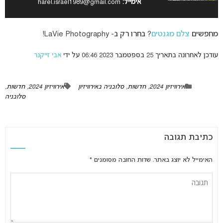
אימייל:
harel.israel1989@gmail.com
מחפשים
צלם מגנטים
? בחרו רק ב- LaVie Photography!
עודכן לאחרונה בתאריך 25 בספטמבר 2023 06:46 על ידי
אבי זייקנר
אירוויזיון 2024
,
חדשות
,
סלובניה באירוויזיון
אירוויזיון 2024
,
חדשות
,
סלובניה
כתיבת תגובה
האימייל לא יוצג באתר.
שדות החובה מסומנים
*