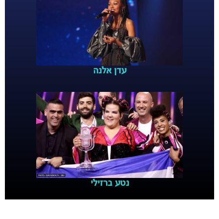
עדן אלנה
נטע ברזילי