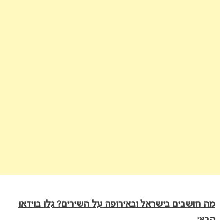
מה חושבים בישראל ובאירופה על השירים? גלו בוידאו
הבא: