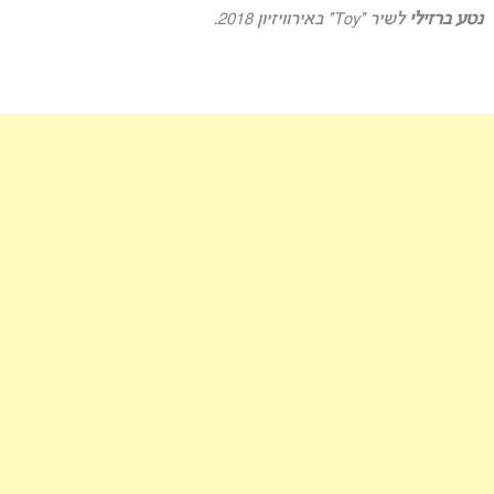
נטע ברזילי
לשיר “Toy” באירוויזיון 2018.