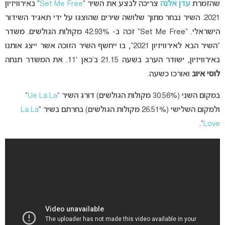
שהזמרת
עדן אלנה
צריכה לבצע את השיר “
Set Me Free
” באירוויזיון
2021. השיר נבחר מתוך שלושה שירים שהוצגו על ידי תאגיד השידור
הישראלי. “Set Me Free” זכה ב- 42.93% מקולות הגולשים. משדר
“השיר הבא לאירוויזיון 2021”, בו ייחשף השיר הזוכה אשר ייצג אותנו
באירוויזיון, ישודר הערב בשעה 21.15 ב’כאן 11′. את המשדר תנחה
לוסי איוב
ואורכו כשעה.
במקום השני (30.56% מקולות הגולשים) דורג השיר “
Ue La La
”
ולמקום השלישי (26.51% מקולות הגולשים) בחרתם בשיר “
La La
“.
Love