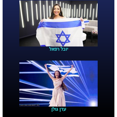
יובל רפאל
עדן גולן