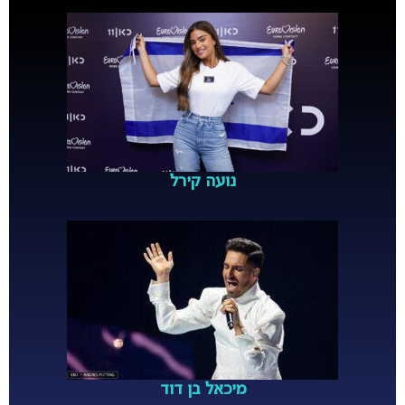
נועה קירל
מיכאל בן דוד