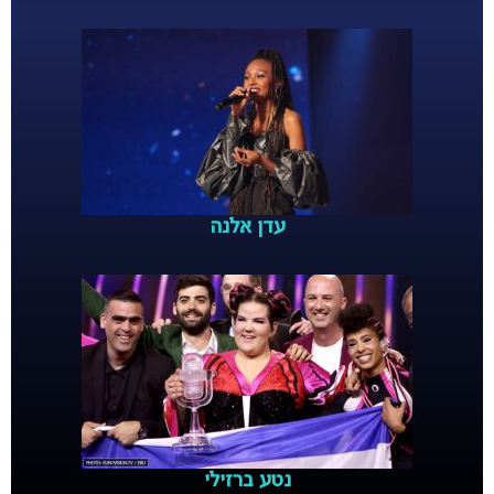
עדן אלנה
נטע ברזילי