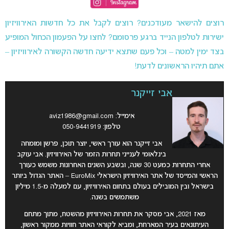
רוצים להישאר מעודכנים? רוצים לקבל את כל חדשות האירוויזיון
ישירות לטלפון הנייד ברגע פרסומם? לחצו על הפעמון הכחול המופיע
בצד ימין למטה – וכל פעם שתצא ידיעה חדשה הקשורה לאירוויזיון –
אתם תיהיו הראשונים לדעת!
אבי זייקנר
אימייל:
aviz1986@gmail.com
טלפון: 050-9441919
אבי זייקנר הוא עורך ראשי, יוצר תוכן, פרשן ומומחה
בינלאומי לענייני תחרות הזמר של האירוויזיון. אבי עוקב
אחרי התחרות כמעט 30 שנה, ובשבע השנים האחרונות משמש כעורך
הראשי והמייסד של אתר האירוויזיון הישראלי EuroMix – האתר הגדול ביותר
בישראל ובין המובילים בעולם בתחום האירוויזיון, עם למעלה מ-1.5 מיליון
משתמשים בשנה.
מאז 2021, אבי מסקר את תחרות האירוויזיון מהשטח, מתוך מתחם
העיתונאים בעיר המארחת, ומביא לקוראי האתר חוויות ממקור ראשון,