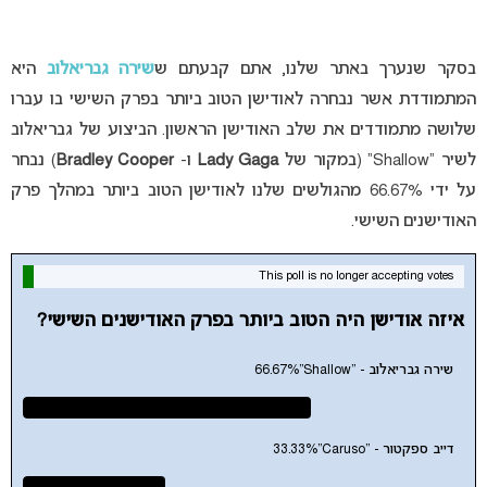
בסקר שנערך באתר שלנו, אתם קבעתם ש
שירה גבריאלוב
היא
המתמודדת אשר נבחרה לאודישן הטוב ביותר בפרק השישי בו עברו
שלושה מתמודדים את שלב האודישן הראשון. הביצוע של גבריאלוב
לשיר “Shallow” (במקור של
Lady Gaga
ו-
Bradley Cooper
) נבחר
על ידי 66.67% מהגולשים שלנו לאודישן הטוב ביותר במהלך פרק
האודישנים השישי.
This poll is no longer accepting votes
איזה אודישן היה הטוב ביותר בפרק האודישנים השישי?
שירה גבריאלוב - "Shallow"
66.67%
דייב ספקטור - "Caruso"
33.33%