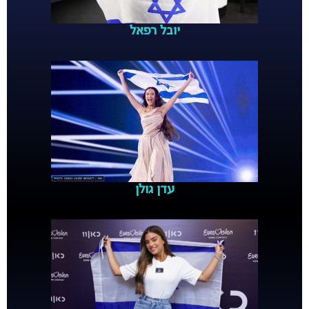
יובל רפאל
עדן גולן