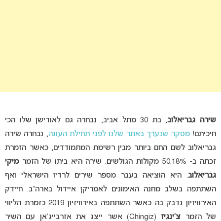
שירה גבריאלוב
, בת 30 מתל אביב, נבחרה גם לאודישן שלו הכי
חיכיתם!
מסקר שנערך באתר שלנו לפני תחילת העונה
, נבחרה שירה
גבריאלוב לשם החם ביותר מבין רשימת המתמודדים, כאשר הזמרת
זכתה ב- 50.18% מקולות הגולשים. שירה היא ביתו של הזמר
מיקי
גבריאלוב
. היא הוציאה בעבר מספר שירים לרדיו הישראלי ואף
השתתפה בשלב מחנה האימונים לאמריקן איידול בארה”ב. חיידק
האירוויזיון נדבק בה כאשר השתתפה באירוויזיון 2019 כזמרת הליווי
של הזמר
צ’ינגיז
(Chingiz) אשר ייצג את אזרבייג’אן עם השיר