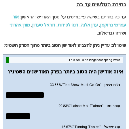
בחירת הגולשים עד כה
עד כה בחרתם בשישה פייבוריטים על סמך האודישן הראשון:
אור
עמרמי ברוקמן
,
עדן אלנה
,
דנה לפידות
,
דוראל סעדון
,
מורן אהרוני
ו
שירה גבריאלוב
.
שימו לב: עדיין ניתן להצביע לאודישן הטוב ביותר מתוך הפרק השמיני:
This poll is no longer accepting votes
איזה אודישן היה הטוב ביותר בפרק האודישנים השמיני?
גלית ויצמן - "The Show Must Go On"
33.33%
עופר נוה - "Laisse Moi T'aimer"
20.83%
ענג ישראל - "Turning Tables"
16.67%