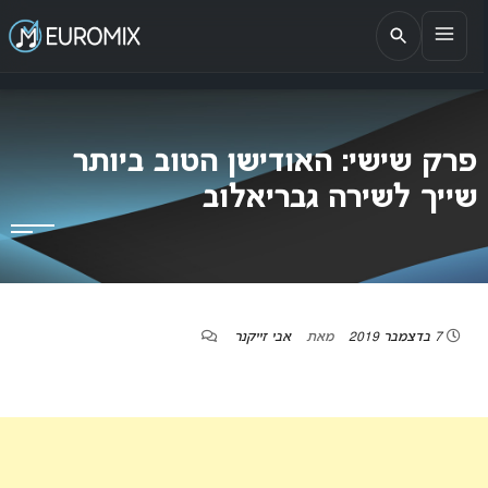
EUROMIX
אתר הבית של האירוויזיון בישראל
פרק שישי: האודישן הטוב ביותר
שייך לשירה גבריאלוב
7 בדצמבר 2019
מאת
אבי זייקנר