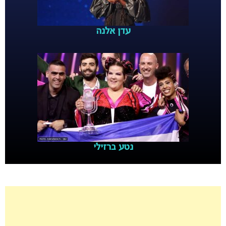
עדן אלנה
נטע ברזילי