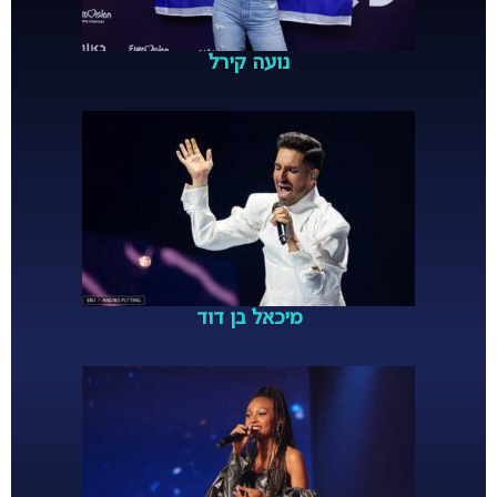
נועה קירל
מיכאל בן דוד