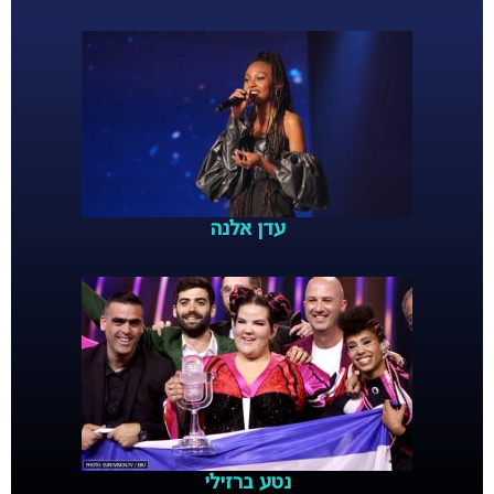
עדן אלנה
נטע ברזילי