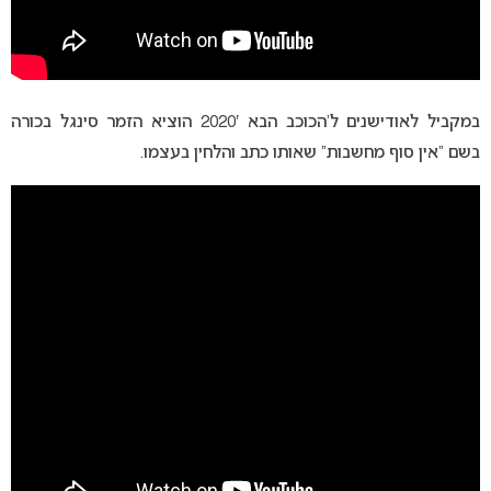
במקביל לאודישנים ל’הכוכב הבא 2020′ הוציא הזמר סינגל בכורה
בשם “אין סוף מחשבות” שאותו כתב והלחין בעצמו.