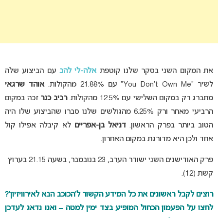
את המקום השני בסקר שלנו קוטפת
אלה-לי להב
עם הביצוע שלה
לשיר “You Don’t Own Me” עם 21.88% מהקולות.
אוהד שרגאי
מתברג רק במקום השלישי עם 12.5% מהקולות.
רביב כנר
זכה במקום
הרביעי מאחר ורק 6.25% מהגולשים שלנו סברו שהביצוע שלו היה
הטוב ביותר בפרק הראשון.
דניאל בן-אפריים
לא קיבלה אפילו קול
אחד ולכן היא מדורגת במקום האחרון.
פרק האודישנים השני ישודר הערב, 23 בנובמבר, בשעה 21.15 בערוץ
קשת (12).
רוצים לקבל ראשונים את כל המידע הקשור ל’הכוכב הבא לאירוויזיון’?
לחצו על הפעמון הכחול המופיע בצד ימין למטה – ואנו נדאג לעדכן