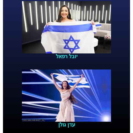
יובל רפאל
עדן גולן