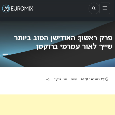
EUROMIX
אתר הבית של האירוויזיון בישראל
פרק ראשון: האודישן הטוב ביותר
שייך לאור עמרמי ברוקמן
23 בנובמבר 2019
מאת
אבי זייקנר