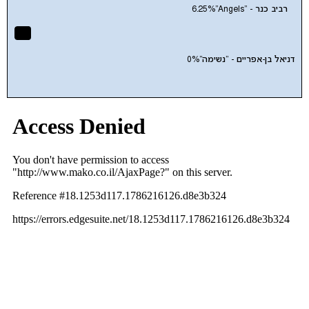
רביב כנר - "Angels"
6.25%
דניאל בן-אפריים - "נשימה"
0%