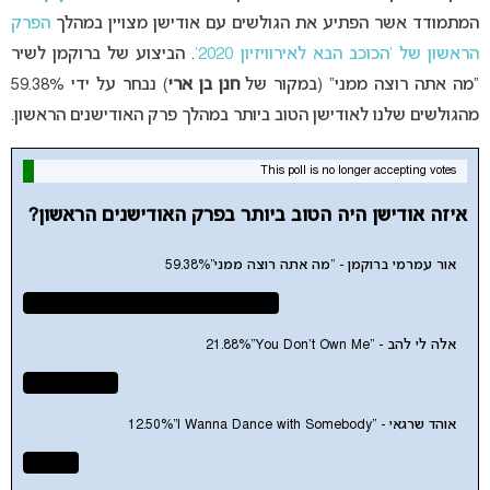
המתמודד אשר הפתיע את הגולשים עם אודישן מצויין במהלך
הפרק
הראשון של ‘הכוכב הבא לאירוויזיון 2020’
. הביצוע של ברוקמן לשיר
“מה אתה רוצה ממני” (במקור של
חנן בן ארי
) נבחר על ידי 59.38%
מהגולשים שלנו לאודישן הטוב ביותר במהלך פרק האודישנים הראשון.
This poll is no longer accepting votes
איזה אודישן היה הטוב ביותר בפרק האודישנים הראשון?
אור עמרמי ברוקמן - "מה אתה רוצה ממני"
59.38%
אלה לי להב - "You Don't Own Me"
21.88%
אוהד שרגאי - "I Wanna Dance with Somebody"
12.50%