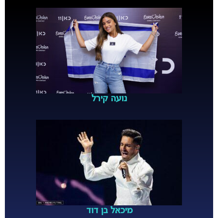
נועה קירל
מיכאל בן דוד