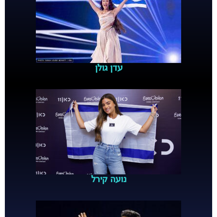
עדן גולן
נועה קירל