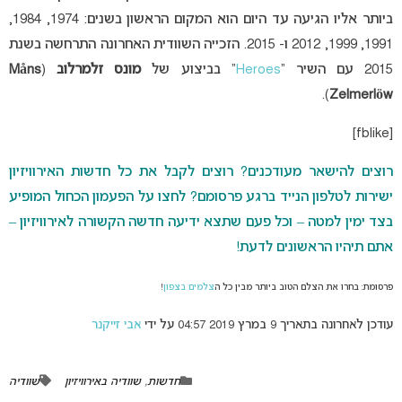
ביותר אליו הגיעה עד היום הוא המקום הראשון בשנים: 1974, 1984,
1991, 1999, 2012 ו- 2015. הזכייה השוודית האחרונה התרחשה בשנת
2015 עם השיר “
Heroes
” בביצוע של
מונס זלמרלוב
(
Måns
).
Zelmerlöw
[fblike]
רוצים להישאר מעודכנים? רוצים לקבל את כל חדשות האירוויזיון
ישירות לטלפון הנייד ברגע פרסומם? לחצו על הפעמון הכחול המופיע
בצד ימין למטה – וכל פעם שתצא ידיעה חדשה הקשורה לאירוויזיון –
אתם תיהיו הראשונים לדעת!
פרסומת: בחרו את הצלם הטוב ביותר מבין כל ה
צלמים בצפון
!
עודכן לאחרונה בתאריך 9 במרץ 2019 04:57 על ידי
אבי זייקנר
חדשות
,
שוודיה באירוויזיון
שוודיה