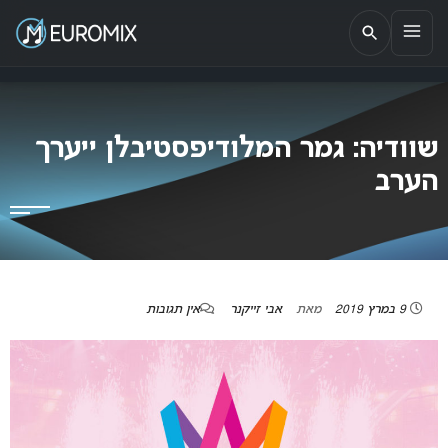
EUROMIX
אתר הבית של האירוויזיון בישראל
שוודיה: גמר המלודיפסטיבלן ייערך
הערב
9 במרץ 2019
מאת
אבי זייקנר
אין תגובות