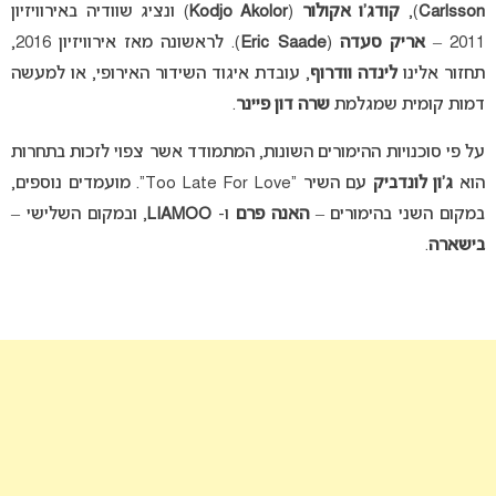
Carlsson
),
קודג’ו אקולור
(
Kodjo Akolor
) ונציג שוודיה באירוויזיון
2011 –
אריק סעדה
(
Eric Saade
). לראשונה מאז אירוויזיון 2016,
תחזור אלינו
לינדה וודרוף
, עובדת איגוד השידור האירופי, או למעשה
דמות קומית שמגלמת
שרה דון פיינר
.
על פי סוכנויות ההימורים השונות, המתמודד אשר צפוי לזכות בתחרות
הוא
ג’ון לונדביק
עם השיר “Too Late For Love”. מועמדים נוספים,
במקום השני בהימורים –
האנה פרם
ו-
LIAMOO
, ובמקום השלישי –
בישארה
.