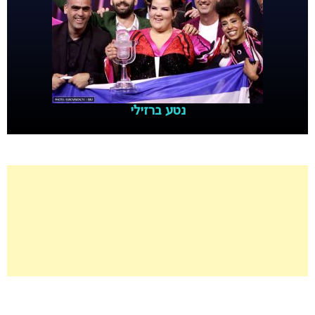
נטע ברזילי