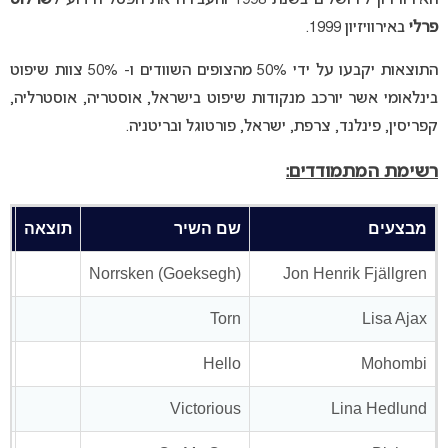
פרלי
באירוויזיון 1999.
התוצאות יקבעו על ידי 50% מהצופים השוודים ו- 50% צוות שיפוט
בינלאומי אשר יורכב מנקודות שיפוט בישראל, אוסטריה, אוסטרליה,
קפריסין, פינלנד, צרפת, ישראל, פורטוגל ובריטניה.
רשימת המתמודדים:
מבצעים
שם השיר
תוצאה
Norrsken (Goeksegh)
Jon Henrik Fjällgren
Torn
Lisa Ajax
Hello
Mohombi
Victorious
Lina Hedlund