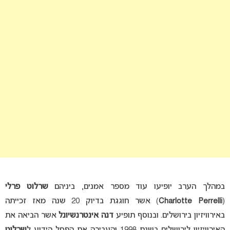
במהלך הערב יופיעו עוד מספר אמנים, ביניהם
שרלוט פרלי
(
Charlotte Perrelli
) אשר חוגגת בדיוק 20 שנה מאז זכייתה
באירוויזיון בירושלים. ובנוסף תופיע
דנה אינטרנשיונל
אשר הביאה את
האירוויזיון לירושלים בשנת 1998 והעבירה את הפסל הידוע ל
שרלוט