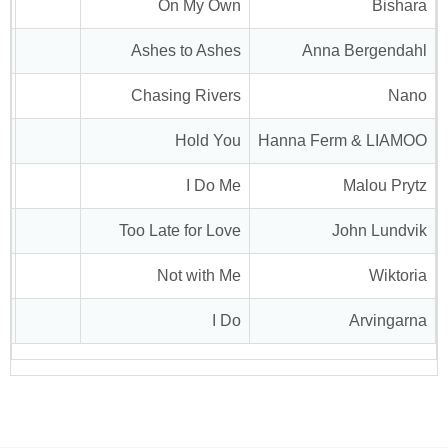
On My Own
Bishara
Ashes to Ashes
Anna Bergendahl
Chasing Rivers
Nano
Hold You
Hanna Ferm & LIAMOO
I Do Me
Malou Prytz
Too Late for Love
John Lundvik
Not with Me
Wiktoria
I Do
Arvingarna