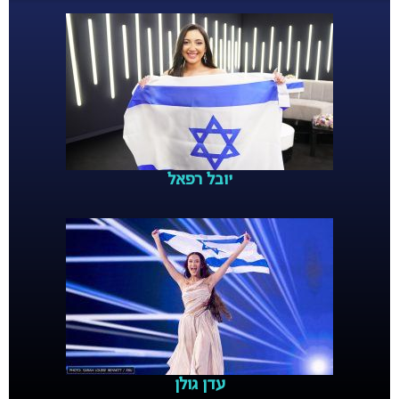
יובל רפאל
עדן גולן