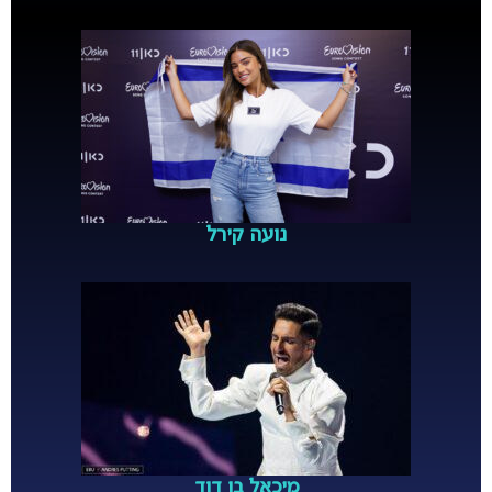
נועה קירל
מיכאל בן דוד