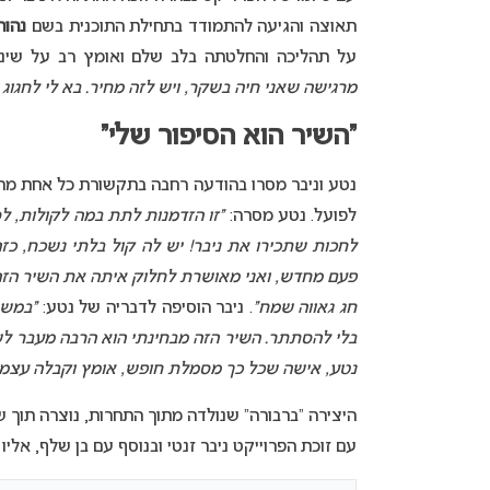
תאוצה והגיעה להתמודד בתחילת התוכנית בשם
נהור
על תהליכה והחלטתה בלב שלם ואומץ רב על שינו
מרגישה שאני חיה בשקר, ויש לזה מחיר. בא לי לחגוג 
“השיר הוא הסיפור שלי”
נטע וניבר מסרו בהודעה רחבה בתקשורת כל אחת מהם
לפועל. נטע מסרה:
“זו הזדמנות לתת במה לקולות, לס
לחכות שתכירו את ניבר! יש לה קול בלתי נשכח, כז
פעם מחדש, ואני מאושרת לחלוק איתה את השיר הזה 
חג גאווה שמח”
. ניבר הוסיפה לדבריה של נטע:
“במשך
בלי להסתתר. השיר הזה מבחינתי הוא הרבה מעבר לשי
נטע, אישה שכל כך מסמלת חופש, אומץ וקבלה עצמי
היצירה “ברבורה” שנולדה מתוך התחרות, נוצרה תוך שי
עם זוכת הפרוייקט ניבר זנטי ובנוסף עם בן שלף, אליו