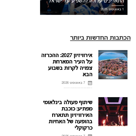
התאריכים עלולה להשפיע על ישראל
1 באוגוסט 2026
הכתבות החדשות ביותר
אירוויזיון 2027: ההכרזה
על העיר המארחת
צפויה לקרות בשבוע
הבא
7 באוגוסט 2026
ההכרזה על העיר המארחת של אירוויזיון 2027 בבולגריה, תתקיים על פי הדיווחים בשבוע הבא. רשת הטלוויזיה הבולגרית, BNT, מתייחסת לראשונה לפרסומים על חילוקי דעות עם ממשלת בולגריה על נושא בחירת ...
שיתוף פעולה בינלאומי
מפתיע: כוכבת
האירוויזיון תתארח
בהופעה של האחיות
כרקוקלי