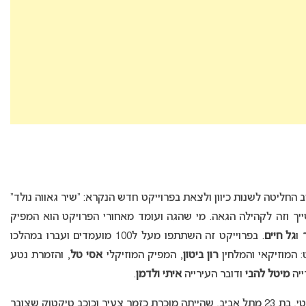
החליטה לשנות כיוון ולצאת בפרוייקט חדש הנקרא: “שיר גאווה נולד”
יך וזה לקהילה הגאה. מי שהגה ועומד מאחורי הפרויקט הוא המפיק
ו
גל חיים
. בפרוייקט זה השתתפו מעל ל100 מועמדים ועברו במהלכו
 המוזיקאי והמלחין
רון ביטון
, המפיק המוזיקלי
אסי טל
, והזמרת נטע
ייה
מיטל להבי
ודובר העירייה
איתי ולדמן
.
עם סיומו של הפרוייקט נבחרה זוכה אחת והיא ניבר זנטי, בת 23 מתל אביב, שהייתה מוכרת כזמר צעיר וכוכב טיקטוק שצובר