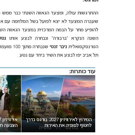
ומרגש.
ההתרגשות עולה, ומצעד הגאווה השנתי כבר ממש מ
שעברה המצעד לא יצא לפועל בשל המלחמה עם איראן
להופיע מחר על הבמה המרכזית במצעד הגאווה השנ
השנה הנקרא “ברבורה” ונבחרה לבצע אותו
נטע
הטרנסקסואלית
ניבר זנטי
שנבחרה מ
תל אביב יפו לבצע את השיר ביחד עם נטע.
עוד כותרות:
המירוץ לאירוויזיון 2027: בורגס בדרך
אירוויזיון 2027 עשוי לאמ
לחטוף לסופיה את האירוח
הצבעה חדשה שתפגע בישר