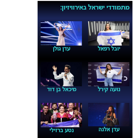
מתמודדי ישראל באירוויזיון:
יובל רפאל
עדן גולן
נועה קירל
מיכאל בן דוד
עדן אלנה
נטע ברזילי