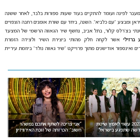
עבר לפינה ועומד להתקיים בעוד שעות ספורות בלבד, לאחר ששנה
 ומבצע “עם כלביא”. השנה, ביחד עם שורת אומנים רחבה הצפויים
תי בצ’רלס קלור, בתל אביב, נחשף שיר הגאווה הרשמי של המצעד
 ברזילי
אשר לקחה חלק מהותי ביצירת השיר ולצידה הזמרת
תוך 100 מועמדים ואינספור אודישנים מתוך פרוייקט “שיר גאווה נולד” ביוזמת עיריית
ץ שיטת
“אני צריכה לשתף אתכם במשהו
אירוויזיון 27
אל
חשוב”: הכרזתה של זוכת האירוויזיון
התאריכים עלולה להש
מסעירה את הרשת
ישראל