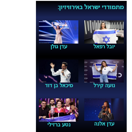
מתמודדי ישראל באירוויזיון:
יובל רפאל
עדן גולן
נועה קירל
מיכאל בן דוד
עדן אלנה
נטע ברזילי