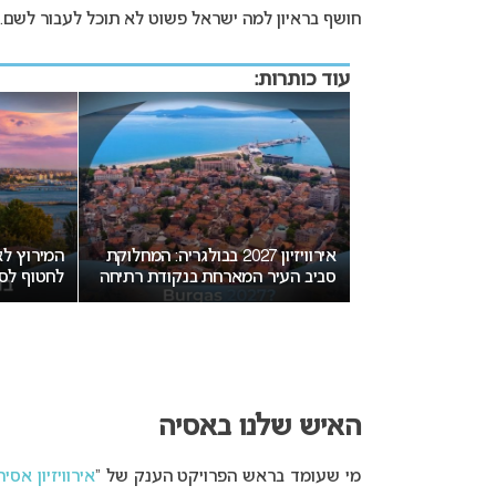
חושף בראיון למה ישראל פשוט לא תוכל לעבור לשם.
עוד כותרות:
יזה גיל מותר
אירוויזיון 2027 בבולגריה: המחלוקת
ון?
סביב העיר המארחת בנקודת רתיחה
לחטוף לסו
האיש שלנו באסיה
מי שעומד בראש הפרויקט הענק של “
אירוויזיון אסיה