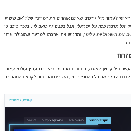
אישי לעמוד מול גורמים שאינם אוהדים את המדינה שלו: “
אם מישהו
ד ‘אל תדברו ככה על ישראל’, אבל בפנים זה כואב לי
“. בלכר סיכם כי
ים את הישראליות עלינו
“, והדגיש את אהבתו למדינה שהובילה אותו
רס.
זרח
שה רילוקיישן לאסיה, התחרות החדשה מעוררת עניין עולמי עצום.
 לדווח ולסקר את כל ההתפתחויות, השירים והדרמות לקראת המהדורה
ווינה, אוסטריה
הקליפ הרשמי
הופעה חיה
יורומיקס מגיבים
ראיונות