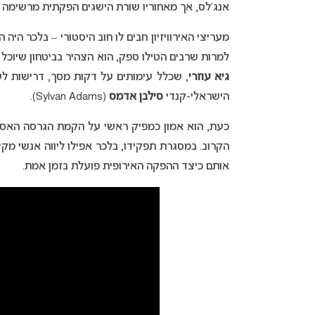
אנג’לס, אך מאחוריו שורת הישגים הפקתית מרשימה ביש
מעריצי האירוויזיון חבים לו חוב היסטורי – בלכר היה 
למרות שרבים הטילו ספק, הוא הצהיר בביטחון שיוכל 
גיא עוזרי
, שכלל עימותים על דקות מסך, דרישות ל
הישראלי-קנדי
סילבן אדמס
(Sylvan Adams).
כעת, הוא אמון כמפיק ראשי על הקמת הגרסה האסי
הקרוב. במסגרת תפקידו, בלכר אפילו ליווה אנשי מקצ
אותם כיצד ההפקה האירופית פועלת בזמן אמת.