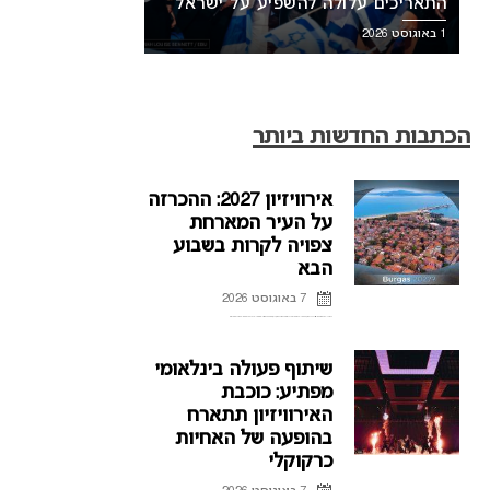
התאריכים עלולה להשפיע על ישראל
1 באוגוסט 2026
הכתבות החדשות ביותר
אירוויזיון 2027: ההכרזה
על העיר המארחת
צפויה לקרות בשבוע
הבא
7 באוגוסט 2026
ההכרזה על העיר המארחת של אירוויזיון 2027 בבולגריה, תתקיים על פי הדיווחים בשבוע הבא. רשת הטלוויזיה הבולגרית, BNT, מתייחסת לראשונה לפרסומים על חילוקי דעות עם ממשלת בולגריה על נושא בחירת ...
שיתוף פעולה בינלאומי
מפתיע: כוכבת
האירוויזיון תתארח
בהופעה של האחיות
כרקוקלי