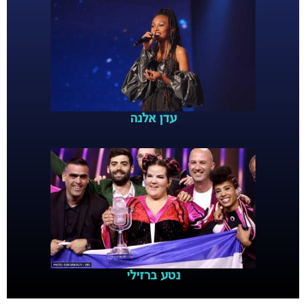
עדן אלנה
נטע ברזילי