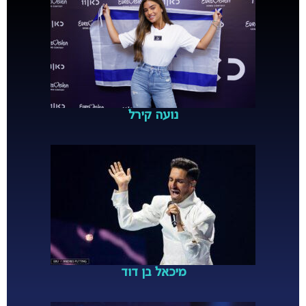
נועה קירל
מיכאל בן דוד