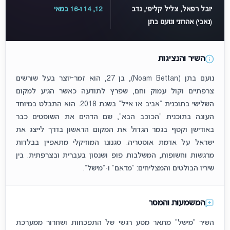
יובל רפאל, צליל קליפי, נדב
12, 14 ו-16 במאי
(נאבי) אהרוני ונועם בתן
השיר והנציגות
נועם בתן (Noam Bettan), בן 27, הוא זמר־יוצר בעל שורשים
צרפתיים וקול עמוק וחם, שפרץ לתודעה כאשר הגיע למקום
השלישי בתוכנית “אביב או אייל” בשנת 2018. הוא התבלט במיוחד
העונה בתוכנית “הכוכב הבא”, שם הדהים את השופטים כבר
באודישן וקטף בגמר הגדול את המקום הראשון בדרך לייצג את
ישראל על אדמת אוסטריה. סגנונו המוזיקלי מתאפיין בבלדות
מרגשות וחשופות, המשלבות פופ ושנסון בעברית ובצרפתית. בין
שיריו הבולטים והמצליחים: “מדאם” ו-“מישל”.
המשמעות והמסר
השיר "מישל" מתאר מסע רגשי של התפכחות ושחרור ממערכת