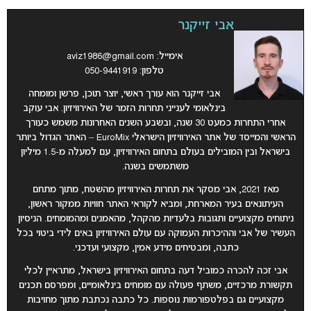
אבי זייקנר
אימייל:
aviz1986@gmail.com
טלפון: 050-9441919
אבי זייקנר הוא עורך ראשי, יוצר תוכן, פרשן ומומחה
בינלאומי לענייני תחרות הזמר של האירוויזיון. אבי עוקב
אחרי התחרות כמעט 30 שנה, ובשבע השנים האחרונות משמש כעורך
הראשי והמייסד של אתר האירוויזיון הישראלי EuroMix – האתר הגדול ביותר
בישראל ובין המובילים בעולם בתחום האירוויזיון, עם למעלה מ-1.5 מיליון
משתמשים בשנה.
מאז 2021, אבי מסקר את תחרות האירוויזיון מהשטח, מתוך מתחם
העיתונאים בעיר המארחת, ומביא לקוראי האתר חוויות ממקור ראשון,
ניתוחים מקצועיים ותגובות בלעדיות מהקהל, מהאמנים ומהמומחים. הניסיון
העשיר של אבי וההיכרות העמוקה עם עולם האירוויזיון באים לידי ביטוי בכל
כתבה, ומבטיחים מידע אמין, מקצועי ועדכני.
אבי זכה להכרה כמוביל דעה בתחום האירוויזיון בישראל, מתראיין לכלי
תקשורת מרכזיים, משתף פעולה עם מומחים בינלאומיים, ומפרסם תכנים
מקצועיים גם בפלטפורמות נוספות. כל כתבה נכתבת מתוך מחויבות