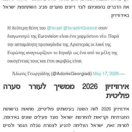
את הדברים בהמוניהם לצד דיונים סוערים סביב השתתפות ישראל
באירוויזיון.
Η δεύτερη θέση του
@Israel
@IsraelinGreece
στον
διαγωνισμό της Eurovision είναι ένα χαρμόσυνο νέο. Παρά
την ασταμάτητη προπαγάνδα της Αριστεράς οι λαοί της
Ευρώπης αναγνωρίζουν το Ισραήλ ως ένα από τα μέλη της
οικογένειας τους και έτσι ακριβώς είναι.
May 17, 2026
— Άδωνις Γεωργιάδης (@AdonisGeorgiadi)
אירוויזיון 2026 ממשיך לעורר סערה
פוליטית
אירוויזיון 2026
לווה השנה בעימותים פוליטיים, מחאות ברשתות
החברתיות וקריאות להחרמת ישראל מצד פעילים שונים באירופה.
למרות זאת, ישראל הצליחה להגיע לצמרת טבלת הגמר ולסיים