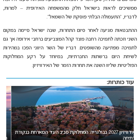
ממשיכים לראות בישראל חלק מהמשפחה האירופית – למרות,
לדבריו, “התעמולה הבלתי פוסקת של השמאל”.
ההתבטאות מגיעה לאחר סיום התחרות, שבה ישראל סיימה במקום
השני וזכתה לתמיכה רחבה מצד קהל המצביעים ברחבי אירופה אך גם
לתמיכה מפתיעה מהשופטים. דבריו של השר היווני הפכו במהירות
לשיחת היום ברשתות החברתיות, במיוחד על רקע המחלוקות
הפוליטיות שליוו השנה את תחרות הזמר של האירוויזיון.
עוד כותרות:
ת
המירוץ לאירוויזיון 2027: בורגס בדרך לחטוף לסופיה את האירוח
ב