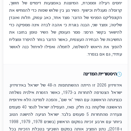
יחסים רעילה וממכרת, המיוצגת באמצעות דימויים של חושך,
קרוסלה מעגלית וכישוף. השיר נע בין שלוש שפות כדי להמחיש את
הקונפליקט הפנימי של הדובר: מצד אחד, כאב עמוק, תלות ואובדן
שליטה; ומצד שני, הבנה בוגרת כי אהבה לבדה אינה מספיקה כדי
להישאר בקשר הרסני. מסר העומק של השיר טומן בחובו את
החשיבות של הבחירה העצמית, כאשר הדובר בוחר להיפרד ומצליח
להפוך את הייאוש להשלמה, לחמלה ואפילו לאיחול כנה לאושר
עתידי, גם אם בנפרד.
היסטוריית המדינה
אירוויזיון 2026 זו הייתה ההשתתפות ה-48 של ישראל באירוויזיון.
ישראל הצטרפה לתחרות ב-1973, כאשר הזמרת אילנית נשלחה
כנציגתה הראשונה עם השיר "אי שם", והפכה למדינה הלא-אירופית
הראשונה שלקחה בה חלק. מאז, העפילה ישראל לגמר 40 פעמים
ונעדרה מהתחרות 5 פעמים בלבד. ישראל הגיעה להישגה הטוב
ביותר עם ארבע זכיות במקום הראשון (בשנים 1978, 1979, 1998
ו-2018), נתון המציב אותה במקום השביעי בטבלת הזכיות בכל