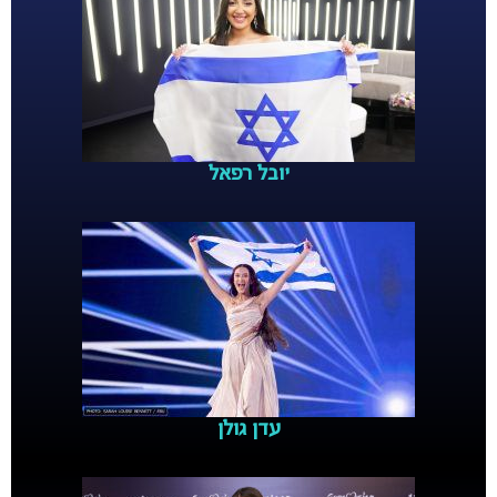
יובל רפאל
עדן גולן