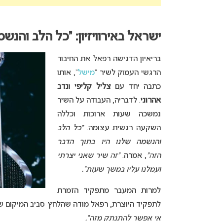
ישראל באירוויזיון: “כל הלב והנש
בריאיון הדגישה רפאל את החיבור
הרגשי העמוק לשיר “
מישל
“, אותו
כתבה יחד עם
צליל קליפי
ו
נדב
אהרוני
. לדבריה, העבודה על השיר
נמשכה שעות ארוכות וכללה
השקעה רגשית עצומה.
“כל הלב
והנשמה שלנו היו בתוך הדבר
הזה”
, אמרה.
“זה שיר שאני יצרתי
ועמלנו עליו במשך שעות”.
למרות המעבר מתפקיד הזמרת
לתפקיד היוצרת, רפאל מודה שהלחץ סביב המיקום שאל
אי אפשר להתנתק מזה”.