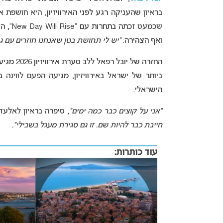
שכמעט זכתה בתחרות עם “New Day Will Rise”, היא מודה כי פרצה בבכי כשראתה את הביצוע של
ואף הצהירה:
“יש לי תחושת בטן שאנחנו חוזרים עם גב
החזרה של
ביותר של ישראל באירוויזיון, מגיעה הפעם לווינ
הישראלי.
“אני על קוצים כבר כמה ימים”
, סיפרה בראיון לאלעד שמחיוף ול-N12 רג
חייבת כבר להיות שם. זו גם סגירת מעגל בשבילי”.
עוד כותרות: