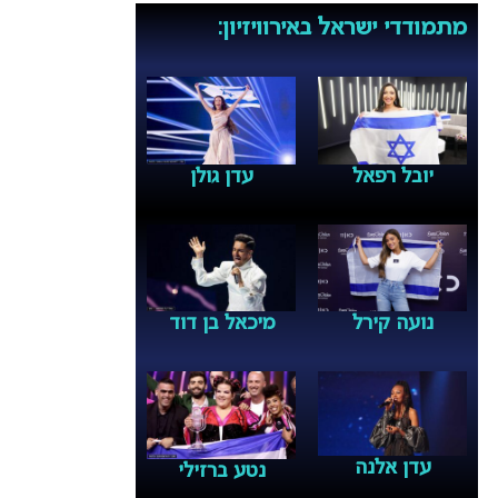
מתמודדי ישראל באירוויזיון:
יובל רפאל
עדן גולן
נועה קירל
מיכאל בן דוד
עדן אלנה
נטע ברזילי