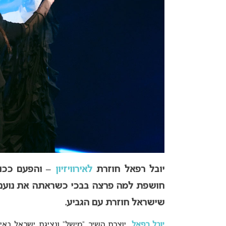
יובל רפאל חוזרת
לאירוויזיון
– והפעם ככותב
חושפת למה פרצה בבכי כשראתה את נועם 
שישראל חוזרת עם הגביע.
יובל רפאל
, יוצרת השיר “מישל” ונציגת ישראל באי