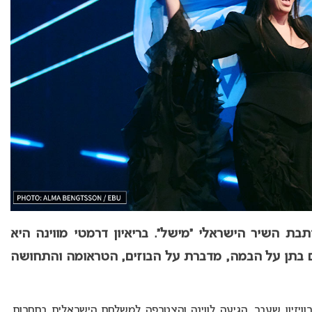
ת השיר הישראלי “מישל”. בריאיון דרמטי מווינה היא
בתן על הבמה, מדברת על הבוזים, הטראומה והתחושה
רוויזיון שעבר, הגיעה לווינה והצטרפה למשלחת הישראלית בתחרות.