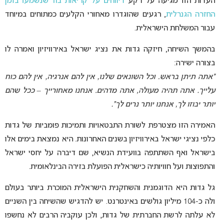
העדות הזו מגיעה על רקע
דיווחים על קריאות בוז שנשמעו בזמן
החזרה הגנרלית
, רגעים שהוגדרו מאחורי הקלעים כמתוחים במיוחד
עבור המשלחת הישראלית.
בהמשך השיחה, חיזקה גדות את נציג ישראל באירוויזיון ואמרה לו
בצורה ישירה:
“אתה תיתן בראש. וכל השונאים שלנו, אין להם אנרגיה, אין להם כוח
עלייך. אתה תהיה מעולה, אתה מדהים. אנחנו מאחורייך – ככל שהם
יותר יבוזו לך, אנחנו יותר נרים לך”.
האמירה הזו מצטרפת לשורת התבטאויות ותמיכות פומביות של גדות
כלפי נציגי ישראל באירוויזיון בשנים האחרונות. היא נמצאת בימים אלו
בישראל ואף השתתפה בוועידת הנשיא, שם דיברה על יחסי ישראל
והתפוצות ועל חוויותיה כישראלית הפועלת בזירה הבינלאומית.
גל גדות היא הדוגמנית והשחקנית הישראלית המוכרת ביותר בעולם
ולה כ-104 מיליון גולשים באינטרנט. יש להדגיש שהשיחה בין השניים
לא עלתה לרשת החברתית של גדות, ולכן עוקביה הרבים לא נחשפו