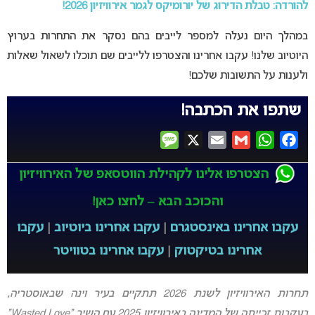
להורדה: טבלת הדירוג של יורומיקס לגמר אירוויזיון 2026!
במהלך היום נעלה למספר לייבים בהם נסקר את התחרות בערוץ
היוטיוב שלנו! עקבו אחרינו והצטרפו ללייבים שם תוכלו לשאול שאלות
ולענות על התשובות שלכם!
שתפו את הכתבה!
Message
X
Email
Gmail
WhatsApp
Facebook
הצטרפו אלינו לקהילת הווטסאפ של האירוויזיון
והכוכב הבא – לחצו כאן!
עקבו אחרינו באינסטגרם
|
עקבו אחרינו ביוטיוב
|
עקבו
אחרינו בטיקטוק
|
עקבו אחרינו בטוויטר
תחרות האירוויזיון לשנת 2026 תתקיים בעיר וינה שבאוסטריה,
בעקבות זכייתה של המדינה באירוויזיון 2025 עם השיר “Wasted Love”