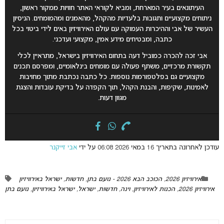
העיתונאים בעיר המארחת, ומביא לקוראי האתר חוויות ממקור ראשון,
ניתוחים מקצועיים ותגובות בלעדיות מהקהל, מהאמנים ומהמומחים. הניסיון
העשיר של אבי וההיכרות העמוקה עם עולם האירוויזיון באים לידי ביטוי בכל
כתבה, ומבטיחים מידע אמין, מקצועי ועדכני.
אבי זכה להכרה כמוביל דעה בתחום האירוויזיון בישראל, מתראיין לכלי
תקשורת מרכזיים, משתף פעולה עם מומחים בינלאומיים, ומפרסם תכנים
מקצועיים גם בפלטפורמות נוספות. כל כתבה נכתבת מתוך מחויבות
לאמינות, שקיפות, והבנת הקהל, תוך הקפדה על בדיקת עובדות והצגת
מגוון דעות.
עודכן לאחרונה בתאריך 16 במאי 2026 06:08 על ידי
אבי זייקנר
אירוויזיון 2026
,
הכוכב הבא 2026 - נועם בתן
,
חדשות
,
ישראל באירוויזיון
אירוויזיון 2026
,
הכנות לאירוויזיון
,
וינה
,
חדשות
,
ישראל
,
ישראל באירוויזיון
,
נועם בתן