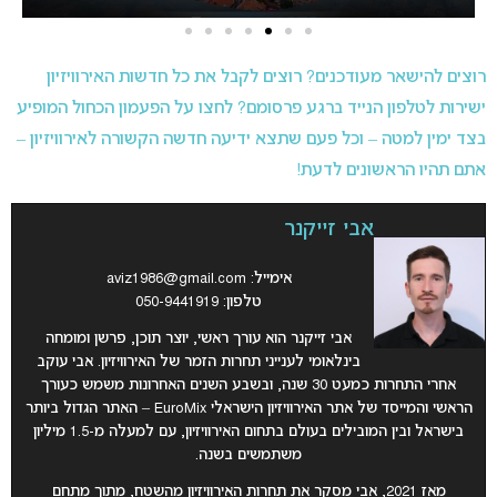
רוצים להישאר מעודכנים? רוצים לקבל את כל חדשות האירוויזיון
ישירות לטלפון הנייד ברגע פרסומם? לחצו על הפעמון הכחול המופיע
בצד ימין למטה – וכל פעם שתצא ידיעה חדשה הקשורה לאירוויזיון –
אתם תהיו הראשונים לדעת!
אבי זייקנר
אימייל:
aviz1986@gmail.com
טלפון: 050-9441919
אבי זייקנר הוא עורך ראשי, יוצר תוכן, פרשן ומומחה
בינלאומי לענייני תחרות הזמר של האירוויזיון. אבי עוקב
אחרי התחרות כמעט 30 שנה, ובשבע השנים האחרונות משמש כעורך
הראשי והמייסד של אתר האירוויזיון הישראלי EuroMix – האתר הגדול ביותר
בישראל ובין המובילים בעולם בתחום האירוויזיון, עם למעלה מ-1.5 מיליון
משתמשים בשנה.
מאז 2021, אבי מסקר את תחרות האירוויזיון מהשטח, מתוך מתחם