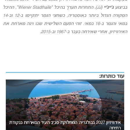
בביצוע
ג’ייג’יי
(JJ). התחרות תערך בהיכל “Wiener Stadthalle”, ההיכל
המקורה הגדול ביותר באוסטריה, כשחצי הגמר יתקיימו ב-12 וב-14
במאי והגמר ב-16 במאי. זוהי הפעם השלישית שבו וינה מארחת את
האירוויזיון, אחרי שאירחה בעבר ב-1967 וב-2015.
עוד כותרות:
ת
המירוץ לאירוויזיון 2027: בורגס בדרך לחטוף לסופיה את האירוח
ב