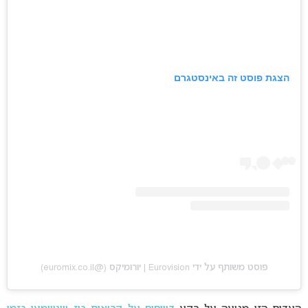
הצגת פוסט זה באינסטגרם
פוסט משותף על ידי ‏‎Eurovision | יורומיקס‎‏ (@‏‎euromix.co.il‎‏)