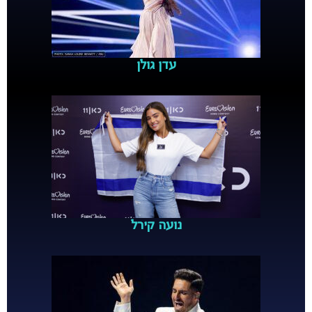
עדן גולן
נועה קירל