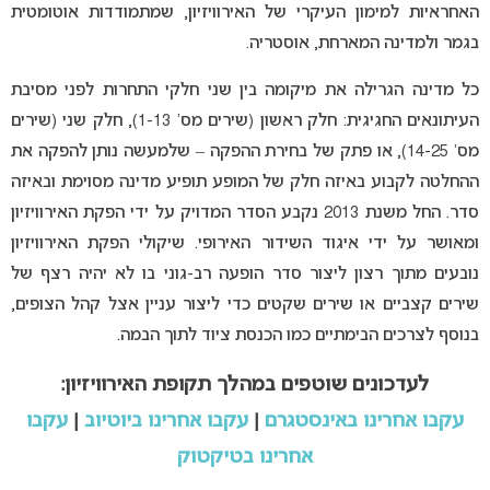
האחראיות למימון העיקרי של האירוויזיון, שמתמודדות אוטומטית
בגמר ולמדינה המארחת, אוסטריה.
כל מדינה הגרילה את מיקומה בין שני חלקי התחרות לפני מסיבת
העיתונאים החגיגית: חלק ראשון (שירים מס’ 1-13), חלק שני (שירים
מס’ 14-25), או פתק של בחירת ההפקה – שלמעשה נותן להפקה את
ההחלטה לקבוע באיזה חלק של המופע תופיע מדינה מסוימת ובאיזה
סדר. החל משנת 2013 נקבע הסדר המדויק על ידי הפקת האירוויזיון
ומאושר על ידי איגוד השידור האירופי. שיקולי הפקת האירוויזיון
נובעים מתוך רצון ליצור סדר הופעה רב-גוני בו לא יהיה רצף של
שירים קצביים או שירים שקטים כדי ליצור עניין אצל קהל הצופים,
בנוסף לצרכים הבימתיים כמו הכנסת ציוד לתוך הבמה.
לעדכונים שוטפים במהלך תקופת האירוויזיון:
עקבו אחרינו באינסטגרם
|
עקבו אחרינו ביוטיוב
|
עקבו
אחרינו בטיקטוק