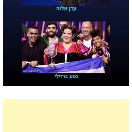
עדן אלנה
נטע ברזילי