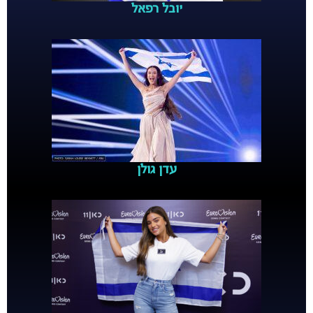
יובל רפאל
עדן גולן