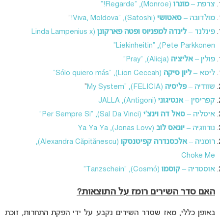
צרפת –
מונרו
(Monroe), “Regarde!”
מולדובה –
סאטושי
(Satoshi), “Viva, Moldova!
“
פינלנד –
לינדה למפניוס ופטה פארקונן
(Linda Lampenius x
Pete Parkkonen), “Liekinheitin”
פולין –
אליציה
(Alicja), “Pray”
ליטא –
ליון
סיקה
(Lion Ceccah), “Sólo quiero más”
שוודיה –
פליסיה
(FELICIA), “My System
“
קפריסין –
אנטיגוני
(Antigoni), JALLA
איטליה –
סאל דה וינצ’י
(Sal Da Vinci), “Per Sempre Si”
נורווגיה –
יונאס לוב
(Jonas Lovv), Ya Ya Ya
רומניה –
אלכסנדרה קפיטנסקו
(Alexandra Căpitănescu),
Choke Me
אוסטריה –
קוסמו
(Cosmó), “Tanzschein”
האם סדר השירים רומז על התוצאות?
באופן כללי, מאז שסדר השירים נקבע על ידי הפקת התחרות, זוכת