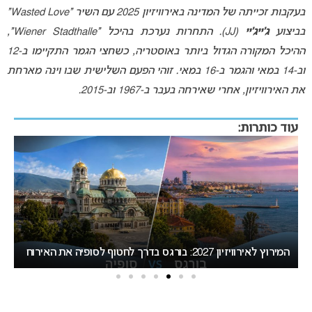
בעקבות זכייתה של המדינה באירוויזיון 2025 עם השיר “Wasted Love”
בביצוע
ג’ייג’יי
(JJ). התחרות נערכת בהיכל “Wiener Stadthalle”,
ההיכל המקורה הגדול ביותר באוסטריה, כשחצי הגמר התקיימו ב-12
וב-14 במאי והגמר ב-16 במאי. זוהי הפעם השלישית שבו וינה מארחת
את האירוויזיון, אחרי שאירחה בעבר ב-1967 וב-2015.
עוד כותרות:
אירוויזיון 2027 עשוי לאמץ שיטת הצבעה חדשה שתפגע
“
בישראל
הא