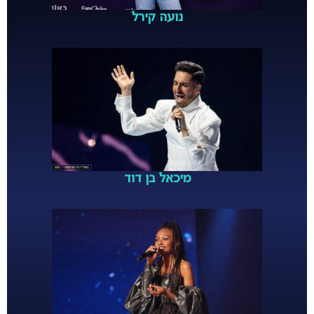
נועה קירל
מיכאל בן דוד