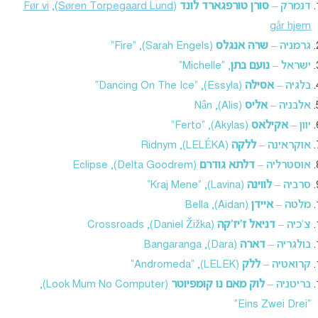
דנמרק –
סורן טורפגארד לונד
(
Søren Torpegaard Lund
),
Før vi
går hjem
גרמניה –
שרה אנגלס
(Sarah Engels), “Fire”
ישראל –
נועם בתן
, “Michelle”
בלגיה –
אסילה
(Essyla), “Dancing On The Ice”
אלבניה –
אליס
(Alis), Nân
יוון –
אקילאס
(Akylas), “Ferto”
אוקראינה –
ללקה
(LELÉKA), Ridnym
אוסטרליה –
דלתא גודרם
(Delta Goodrem), Eclipse
סרביה –
לווינה
(Lavina), “Kraj Mene”
מלטה –
איידן
(Aidan), Bella
צ’כיה –
דניאל ז’יז’קה
(Daniel Žižka), Crossroads
בולגריה –
דארה
(Dara), Bangaranga
קרואטיה –
ללק
(LELEK), “Andromeda”
בריטניה –
לוק מאם נו קומפיוטר
(Look Mum No Computer),
“Eins Zwei Drei”