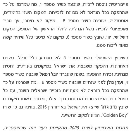
פייבוריטית נוספת לזכייה, שובצה כשיר מספר 1, מה שמרמז על כך
שההפקה ככל הנראה לא מכוונת לזכייתה. המקום השני בהימורים,
אוסטרליה, שובצה כשיר מספר 8 – מיקום לא מיטבי, אך סביר
ואופציונלי לזכייה בשל הגרלתה לחלק הראשון של המופע. המקום
השלישי, יוון, שובץ כשיר מספר 6, מיקום לא מיטבי כלל שיהיה קשה
מאוד לזכות ממנו.
השיבוץ הישראלי כשיר מספר 3 לא מפתיע כלל וכלל. בשנים
האחרונות ההפקה משבצת את ישראל במיקומים בעייתיים יחסית
מבחינת זכירת ההופעה. בשנה שעברה
יובל רפאל
שובצה כשיר מספר
4, ו
עדן גולן
לפני שנתיים שובצה כשיר מספר 6 – מה שמרמז על כך
שההפקה ככל הנראה לא מעוניינת בזכייה ישראלית השנה, עם כל
המחלוקות והפרוצדורות הכרוכות בכך. אולם, מדובר באותו מיקום בו
שובץ
נדב גדג’
שייצג את ישראל באירוויזיון 2015, בווינה גם כן. שירו
“Golden Boy”, הגיע למקום התשיעי.
תחרות האירוויזיון לשנת 2026 מתקיימת בעיר וינה שבאוסטריה,