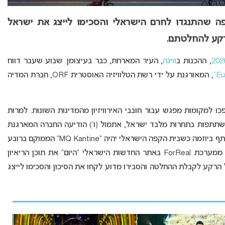
פה שהתנגדו לחרם הישראלי והסכימו לייצג את ישראל
, ההכנות ב
ווינה
, העיר המארחת, כבר בעיצומן. שבוע שעבר דווח
, המאורגנת על ידי רשת הטלוויזיה האוסטרית ORF, חברת המדיה
כו למקומות מפגש עבור חובבי האירוויזיון מהמדינות השונות. למרות
ל האירוע נכללו 34 המדינות המשתתפות בתחרות מלבד ישראל, אתמול (ו’) הודיעה החברה המארגנת
“Echo” על שינוי של הרגע האחרון – גם ישראל תשתתף ביוזמה כשבית הקפה הישראלי יהיה “MQ Kantine” הממוקם ברובע
ממערכת ForReal באתר החדשות הישראלי “היום” את תוכן הריאיון
 הרקע לקבלת ההחלטה והסבירו מדוע לקחו את הסיכון והסכימו לייצג