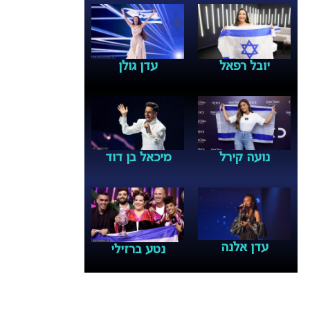
יובל רפאל
עדן גולן
נועה קירל
מיכאל בן דוד
עדן אלנה
נטע ברזילי