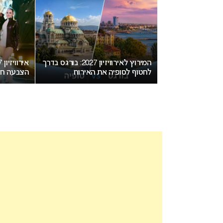
יזיון 2027 בבולגריה: המחלוקת
המירוץ לאירוויזיון 2027: בורגס בדרך
חת בנקודת רתיחה
לחטוף לסופיה את האירוח
הצבעה חד