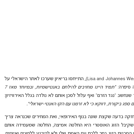
(Lisa and Johannes Wegenstein), התייחסו בריאיון שערכו לאתר הישראלי על
סיפרה:
“תמיד היינו מחויבים להילחם באנטישמיות, ובמיוחד מאז 7
נחשב “נגד הזרם” ואף עלול לסכן אותם לא נולדה בגלל האירוויזיון:
ספג ביקורת, דווקא כי לא זרמנו עם הקו האנטי-ישראלי”.
זקה בדעה שקצת שונה בנוף האירופאי, ואת המחירים שכנראה צריך
קיבל הזוג האוסטרי היא החלטה אמיצה, החלטה שמעמידה אותם
ף הסכנות הזוג בחר ללכת עם האמת שלו ולא להיכנע ללחצים ואיומים.