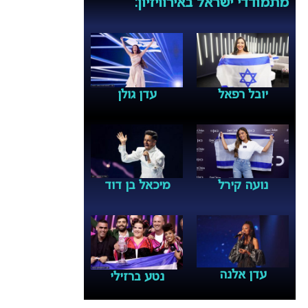
מתמודדי ישראל באירוויזיון:
יובל רפאל
עדן גולן
מיכאל בן דוד
נועה קירל
עדן אלנה
נטע ברזילי