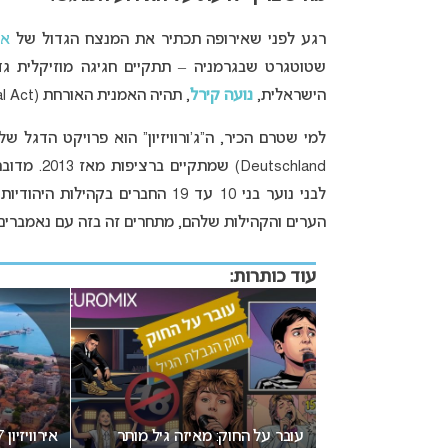
רגע לפני שאירופה תכתיר את המנצח הגדול של
איר
שטוטגרט שבגרמניה – תתקיים חגיגה מוזיקלית גד
הישראלית,
נועה קירל
, תהיה האמנית האורחת (Special Act) באירוע ה-Jewrovision לשנת 2026.
eutschland
לבני נוער בני 10 עד 19 החברים בקהילות היהודיות ברחבי גרמניה. ממש כמו ב
הערים והקהילות שלהם, מתחרים זה בזה עם נאמברים מ
עוד כותרות:
עובר על החוק: מאיזה גיל מותר