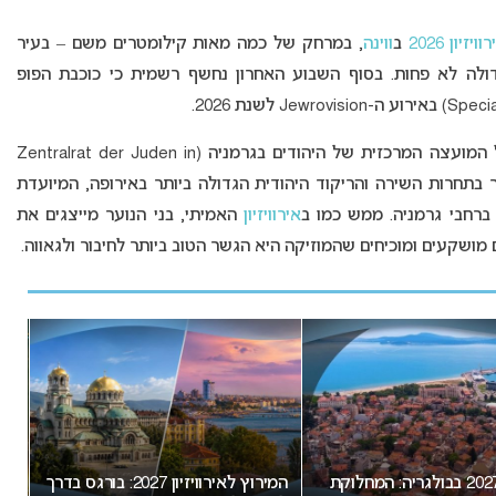
וויזיון 2026
ב
ווינה
, במרחק של כמה מאות קילומטרים משם – בעיר
ולה לא פחות. בסוף השבוע האחרון נחשף רשמית כי כוכבת הפופ
למי שטרם הכיר, ה”ג’ורוויזיון” הוא פרויקט הדגל של המועצה המרכזית של היהודים בגרמניה (Zentralrat der Juden in
D) שמתקיים ברציפות מאז 2013. מדובר בתחרות השירה והריקוד היהודית הגדולה ביותר באירופה, המיועדת
אירוויזיון
האמיתי, בני הנוער מייצגים את
ושקעים ומוכיחים שהמוזיקה היא הגשר הטוב ביותר לחיבור ולגאווה.
אירוויזיון 2027 בבולגריה: המחלוקת
המירוץ לאירוויזיון 2027: בורגס בדרך