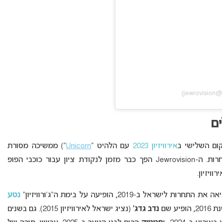
ים
ום השלישי ב
אירוויזיון 2023
עם הלהיט “
Unicorn
“) ממשיכה מסורת
ארוכת שנים ומרשימה של קשר ישראלי הדוק לתחרות. ה-Jewrovision הפך כבר מזמן לנקודת ציון עבור כוכבי הפופ
ויזיון.
נטע
ע שם
נדב גדג’
(נציג ישראל לאירוויזיון 2015). גם בשנים