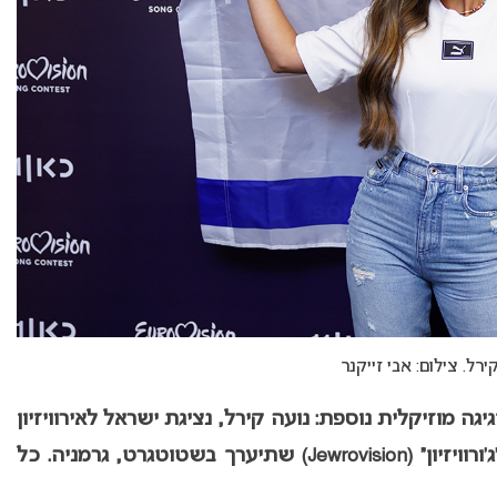
ירל. צילום: אבי זייקנר
יגה מוזיקלית נוספת: נועה קירל, נציגת ישראל לאירוויזיון
2023, נבחרה לאמנית האורחת בתחרות ה”ג’ורוויזיון” (Jewrovision) שתיערך בשטוטגרט, גרמניה. כל