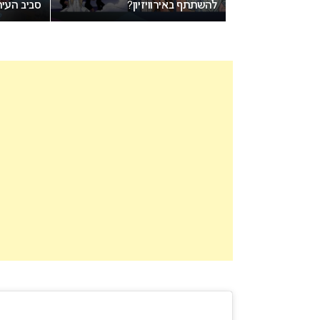
להשתתף באירוויזיון?
סביב העי