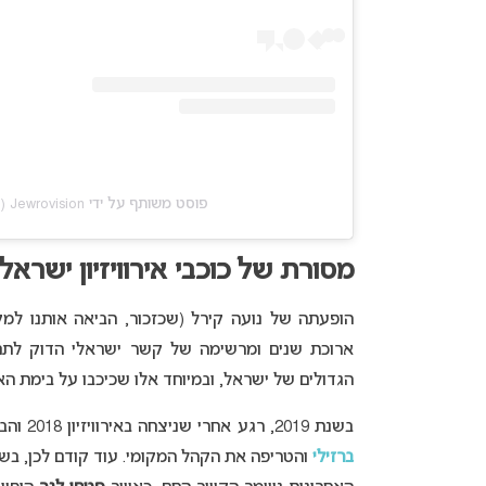
פוסט משותף על ידי ‏‎Jewrovision‎‏ (@‏‎jewrovision‎‏)
מסורת של כוכבי אירוויזיון ישראל
הופעתה של נועה קירל (שכזכור, הביאה אותנו למק
הגדולים של ישראל, ובמיוחד אלו שכיכבו על בימת האירו
בשנת 2019, רגע אחרי שניצחה באירוויזיון 2018 והביאה את התחרות לישראל ב-2019, הופיעה על בימת ה”ג’ורוויזיון”
ברזילי
והטריפה את הקהל המקומי. עוד קודם לכן, בשנת 2016, הופי