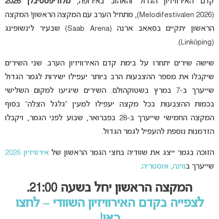
קדם האירוויזיון הגדול והאהוב באירופה,
מלודיפסטיבלן 2026
(Melodifestivalen 2026), מתחיל הערב עם המקצה הראשון! המקצה
הראשון יתקיים בסאאב ארנה (Saab Arena) שבעיר לינשופינג
(Linköping).
שישה שירים יתחרו על בימת קדם האירוויזיון הערב. שני השירים
שיקבלו את מספר ההצבעות הרב ביותר יעפילו ישירות לגמר הגדול
שייערך ב-7 במרץ בשטוקהולם. השירים שיגיעו למקום השלישי
בכמות ההצבעות בכל מקצה יעפילו למעין “גלגל הצלה” בסוף
המקצה החמישי שייערך ב-28 בפברואר, שבוע לפני הגמר, ויקבלו
הזדמנות נוספת להעפיל לגמר הגדול.
הזוכה בגמר ייצג את שוודיה בחצי הגמר הראשון של
אירוויזיון 2026
שייערך ב
ווינה, אוסטריה
.
המקצה הראשון יחל בשעה 21:00.
לצפייה בקדם האירוויזיון השוודי – לחצו
כאן!