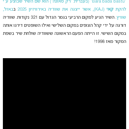
“Bara bada bastu” (בעברית: “רק סאונה”) הוא שם השיר שבוצע ע”י
להקת
קאי
(KAJ), אשר ייצגה את שוודיה
באירוויזיון 2025
ב
באזל,
שוויץ
. השיר הגיע למקום הרביעי בגמר הגדול עם 321 נקודות. שוודיה
דורגה על ידי קהל הצופים במקום השלישי ואילו השופטים דירגו אותה
במקום השישי. זו הייתה הפעם הראשונה ששוודיה שולחת שיר בשפת
המקור מאז 1998!