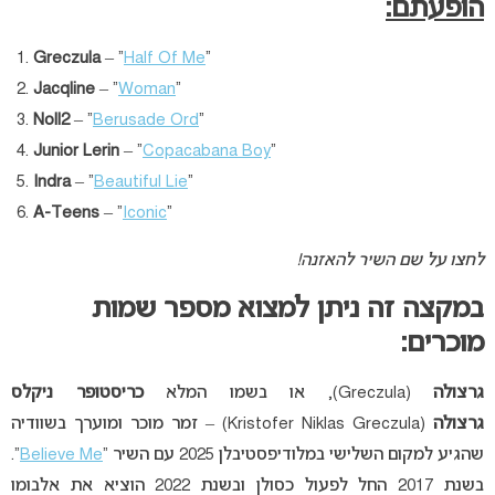
הופעתם:
Greczula
– “
Half Of Me
“
Jacqline
– “
Woman
“
Noll2
– “
Berusade Ord
“
Junior
Lerin
– “
Copacabana Boy
“
Indra
– “
Beautiful Lie
“
A-Teens
– “
Iconic
“
לחצו על שם השיר להאזנה!
במקצה זה ניתן למצוא מספר שמות
מוכרים:
גרצולה
(Greczula), או בשמו המלא
כריסטופר ניקלס
גרצולה
(Kristofer Niklas Greczula) – זמר מוכר ומוערך בשוודיה
שהגיע למקום השלישי במלודיפסטיבלן 2025 עם השיר “
Believe Me
“.
בשנת 2017 החל לפעול כסולן ובשנת 2022 הוציא את אלבומו