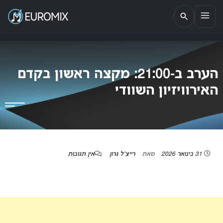
EUROMIX
אתר הבית של האירוויזיון בישראל
הערב ב-21:00: מקצה ראשון בקדם
האירוויזיון השוודי
31 בינואר 2026
מאת
רייצ'ל גרון
אין תגובות