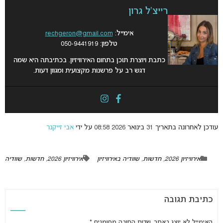
רייצ'ל גרון
אימייל:
rechgeron@gmail.com
טלפון: 050-9441919
כתבת ויוצרת תוכן בתחום האירוויזיון. בכתיבתה היא שמה
דגש רב על פרשנות מקצועית ומגוון דעות.
עודכן לאחרונה בתאריך 31 בינואר 2026 08:58 על ידי
אבי זייקנר
אירוויזיון 2026
,
חדשות
,
שוודיה באירוויזיון
אירוויזיון 2026
,
חדשות
,
שוודיה
כתיבת תגובה
האימייל לא יוצג באתר.
שדות החובה מסומנים
*