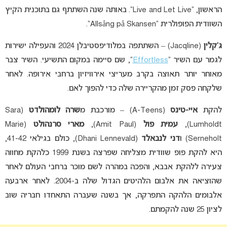
הראשון, “Live and Let Live”. באותה שנה השתתף גם בתוכנית הקיץ
השוודית הפופולרית “Allsång på Skansen”.
ג’קלין
(Jacqline) – השתתפה במלודיפסטיבלן 2024 והעפילה ישירות
לגמר עם השיר “
Effortless
”, שם סיימה במקום התשיעי. השיר צבר
מאוחר יותר תאוצה בקרב מעריצי אירוויזיון ברחבי אירופה. לאחר
שלקחה פסק זמן מהקריירה שלה כדי להפוך לאם.
להקת
איי-טינס
(A-Teens) – מורכבת מ
שרה לומהולדט
(Sara
Lumholdt),
עמית פול
(Amit Paul),
מארי סרנהולט
(Marie
Serneholt) ו
דני לנבאלד
(Dhani Lennevald), כולם בגילאי 41-42,
היא להקת פופ שוודית מצליחה שפרצה בשנת 1999 כלהקת מחווה
צעירה ללהקת אבבא, והפכה במהרה לשם מוכר ברחבי העולם לאחר
שהוציאה את אלבום הלהיטים הגדול שלה ב-2004. לאחר ארבעה
אלבומים הלהקה התפרקה, אך בשנה שעברה התאחדו חבריה שוב
לציון 25 שנה להקמתם.