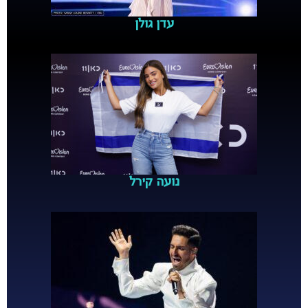
עדן גולן
נועה קירל