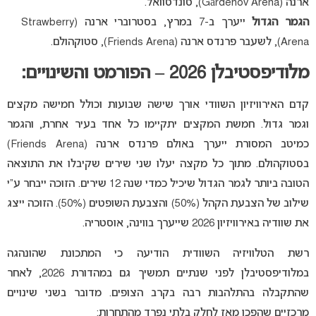
ארנה (Gärdehov Arena), סונדסוואל.
הגמר הגדול
ייערך ב-7 במרץ, בסטרוברי ארנה (Strawberry
Arena), לשעבר פרנדס ארנה (Friends Arena), סטוקהולם.
מלודיפסטיבלן 2026 – הפורמט והשינויים:
קדם האירוויזיון השוודי אורך שישה שבועות וכולל חמישה מקצים
וגמר גדול. חמשת המקצים יתקיימו כל אחד בעיר אחרת, והגמר
כמיטב המסורת ייערך באולם פרנדס ארנה (Friends Arena)
בסטוקהולם. מתוך כל מקצה יעלו שני שירים שקיבלו את התוצאה
הטובה ביותר לגמר הגדול שיכיל כמדי שנה 12 שירים. הזוכה ייבחר ע”י
שילוב של הצבעת הקהל (50%) והצבעת השופטים (50%). הזוכה ייצג
את שוודיה באירוויזיון 2026 שייערך בווינה, אוסטריה.
רשת הטלוויזיה השוודית הודיעה כי המתכונת שהונהגה
במלודיפסטיבלן לפני שנתיים תמשיך גם במהדורת 2026, לאחר
שהתקבלה בהתלהבות רבה בקרב הצופים. מדובר בשני שינויים
מרכזיים שהפכו מאז לחלק בלתי נפרד מהתחרות: