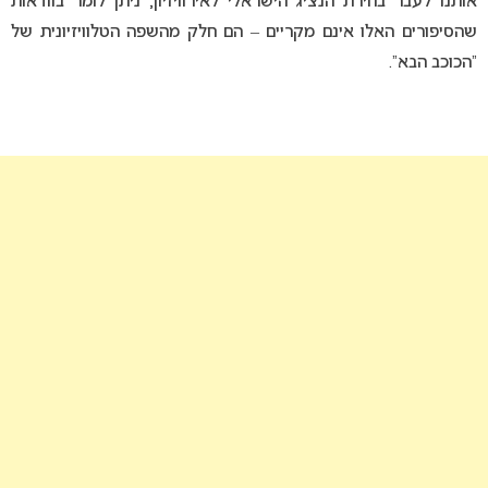
אותנו לעבר בחירת הנציג הישראלי לאירוויזיון, ניתן לומר בוודאות
שהסיפורים האלו אינם מקריים – הם חלק מהשפה הטלוויזיונית של
“הכוכב הבא”.