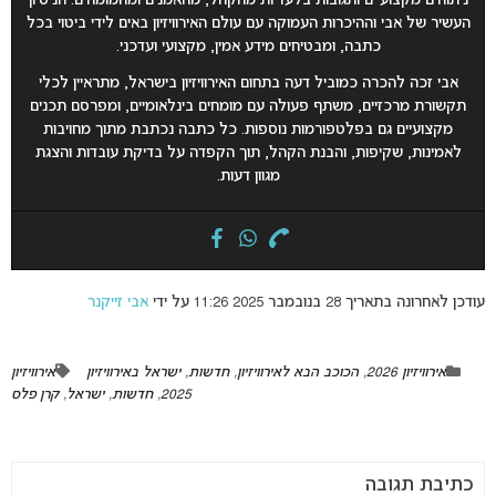
ניתוחים מקצועיים ותגובות בלעדיות מהקהל, מהאמנים ומהמומחים. הניסיון
העשיר של אבי וההיכרות העמוקה עם עולם האירוויזיון באים לידי ביטוי בכל
כתבה, ומבטיחים מידע אמין, מקצועי ועדכני.
אבי זכה להכרה כמוביל דעה בתחום האירוויזיון בישראל, מתראיין לכלי
תקשורת מרכזיים, משתף פעולה עם מומחים בינלאומיים, ומפרסם תכנים
מקצועיים גם בפלטפורמות נוספות. כל כתבה נכתבת מתוך מחויבות
לאמינות, שקיפות, והבנת הקהל, תוך הקפדה על בדיקת עובדות והצגת
מגוון דעות.
עודכן לאחרונה בתאריך 28 בנובמבר 2025 11:26 על ידי
אבי זייקנר
אירוויזיון 2026
,
הכוכב הבא לאירוויזיון
,
חדשות
,
ישראל באירוויזיון
אירוויזיון
2025
,
חדשות
,
ישראל
,
קרן פלס
כתיבת תגובה