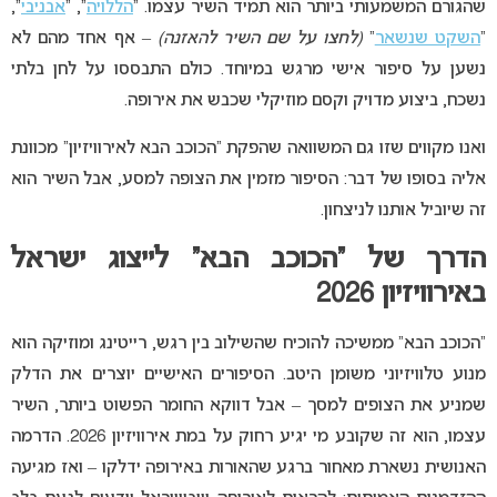
שהגורם המשמעותי ביותר הוא תמיד השיר עצמו. “
הללויה
”, “
אבניבי
”,
“
השקט שנשאר
”
(לחצו על שם השיר להאזנה)
– אף אחד מהם לא
נשען על סיפור אישי מרגש במיוחד. כולם התבססו על לחן בלתי
נשכח, ביצוע מדויק וקסם מוזיקלי שכבש את אירופה.
ואנו מקווים שזו גם המשוואה שהפקת “הכוכב הבא לאירוויזיון” מכוונת
אליה בסופו של דבר: הסיפור מזמין את הצופה למסע, אבל השיר הוא
זה שיוביל אותנו לניצחון.
הדרך של “הכוכב הבא” לייצוג ישראל
באירוויזיון 2026
“הכוכב הבא” ממשיכה להוכיח שהשילוב בין רגש, רייטינג ומוזיקה הוא
מנוע טלוויזיוני משומן היטב. הסיפורים האישיים יוצרים את הדלק
שמניע את הצופים למסך – אבל דווקא החומר הפשוט ביותר, השיר
עצמו, הוא זה שקובע מי יגיע רחוק על במת אירוויזיון 2026. הדרמה
האנושית נשארת מאחור ברגע שהאורות באירופה ידלקו – ואז מגיעה