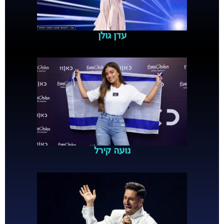
עדן גולן
נועה קירל