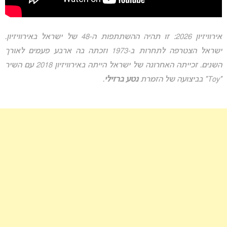
אירוויזיון 2026: זו תהיה ההשתתפות ה-48 של ישראל באירוויזיון.
ישראל הצטרפה לתחרות ב-1973 וזכתה בה ארבע פעמים לאורך
השנים. זכייתה האחרונה של ישראל הייתה באירוויזיון 2018 עם השיר
“Toy” בביצועה של הזמרת
נטע ברזילי
.