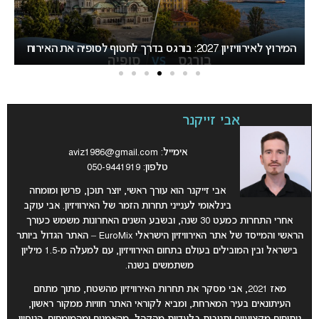
אירוויזיון 2027 עשוי לאמץ שיטת הצבעה
בישראל
אבי זייקנר
אימייל:
aviz1986@gmail.com
טלפון: 050-9441919
אבי זייקנר הוא עורך ראשי, יוצר תוכן, פרשן ומומחה
בינלאומי לענייני תחרות הזמר של האירוויזיון. אבי עוקב
אחרי התחרות כמעט 30 שנה, ובשבע השנים האחרונות משמש כעורך
הראשי והמייסד של אתר האירוויזיון הישראלי EuroMix – האתר הגדול ביותר
בישראל ובין המובילים בעולם בתחום האירוויזיון, עם למעלה מ-1.5 מיליון
משתמשים בשנה.
מאז 2021, אבי מסקר את תחרות האירוויזיון מהשטח, מתוך מתחם
העיתונאים בעיר המארחת, ומביא לקוראי האתר חוויות ממקור ראשון,