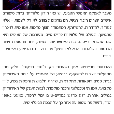
מעבר לאפקט האנושי הטבעי, יש כאן היגיון טלוויזיוני ברור: סיפורים
אישיים יוצרים חיבור רגשי. הם גורמים לצופים לא רק לצפות – אלא
לעודד, להזדהות, להשתתף. המתמודד הופך מדמות אנונימית לזיכרון
מתמשך. ובעולם של טלוויזיית פריים-טיים, מעורבות של הצופים היא
שם המשחק. רייטינג גבוה פירושו יותר צפיות, יותר פרסומות ויותר
הכנסות. וכש”הכוכב הבא לאירוויזיון” מרוויחה – גם הביצוע באירוויזיון
ירוויח.
ההכנסות מרייטינג אינן נשארות רק ב”טדי הפקות”. חלק מהן
מתועלות ישירות להשקעה בביצוע של האמנים על בימת האירוויזיון.
בניית סטים ותפאורות מתקדמות, שדרוג תלבושות והפקות במה, ליווי
מקצועי, אמנותי וטכנולוגי והכנה מוקפדת לבמת הענק של האירוויזיון.
במילים אחרות: רגע מרגש בפריים-טיים יכול להפוך, כמעט באופן
ישיר, להשקעה שמופיעה אחר כך על הבמה הבינלאומית.