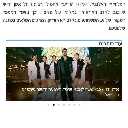
הטלוויזיה האלבנית RTSH הודיעה אתמול (רביעי) על אמן חדש
שייכנס לקדם האירוויזיון במקומו של פירצ’י, וכך נשמר המספר
המקורי של 28 המשתתפים בקדם האירוויזיון. הפרטים המלאים בכתבה
שלפניכם.
עוד כותרות:
“אני צריכה לשתף אתכם במשהו חשוב”: הכרזתה של זוכת
האירוויזיון מסעירה את הרשת