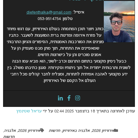
אימייל:
diefenthalka@gmail.com
טלפון: 053-9514754
כותב ויוצר תוכן המתמחה בעולם האירוויזיון, עם דגש מיוחד
על מזרח אירופה ומדינות ברית המועצות לשעבר. כתביו
מציגים את המורכבות האמנותית, הסיפורים והגיוון התרבותי
שמאפיינים את התחרות, תוך מתן מבט מעמיק הן על
אמנים מוכרים והן על כישרונות חדשים.
כבעל ניסיון מקצועי בתחום התרגום וכרב־לשוני, הוא מביא עמו הבנה
לשונית ותרבותית ייחודית אל תוך ניתוחיו וסקירותיו. סגנון כתיבתו משלב בין
ידע מקצועי לאהבה אמיתית לתחרות, ומצליח לחבר קהלים מכל רחבי
העולם אל הקסם של האירוויזיון.
עודכן לאחרונה בתאריך 18 בדצמבר 2025 02:44 על ידי
עדיאל שטינמץ
אירוויזיון 2026
,
אלבניה באירוויזיון
,
חדשות
אירוויזיון 2026
,
אלבניה
,
חדשות