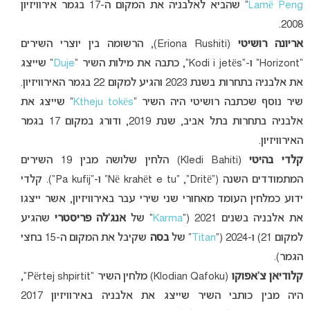
Lamë Peng
” שהביא לאלבניה את המקום ה-17 בגמר אירוויזיון
2008.
אריונה רושיטי
(Eriona Rushiti), הרשומה בין יוצרי השירים
“Horizont” ו-“Kodi i jetës”, כתבה את מילות השיר “
Duje
” שייצג
את אלבניה בתחרות בשנת 2023 והגיע למקום 22 בגמר האירוויזיון.
שיר נוסף שכתבה רושיטי היה השיר “
Ktheju tokës
” שייצג את
אלבניה בתחרות בתל אביב, שנת 2019, ודורג במקום 17 בגמר
האירוויזיון.
קלדי בהיטי
(Kledi Bahiti) הלחין שלושה מבין 19 השירים
המתמודדים השנה (“Në krahët e tu” ,”Dritë” ו-“Pa kufij”). קלדי
ידוע כמלחין העומד מאחורי שני שירי עבר באירוויזיון, אשר ייצגו
את אלבניה בשנים 2021 (“
Karma
” של
אנג’לה פריסטרי
שהגיע
למקום 21) ו-2024 (“
Titan
” של
בסה
שקיבל את המקום ה-15 בחצי
הגמר).
קלודיאן צ’אפוקו
(Klodian Qafoku) מלחין השיר “Përtej shpirtit”,
היה מבין כותבי השיר שייצג את אלבניה באירוויזיון 2017