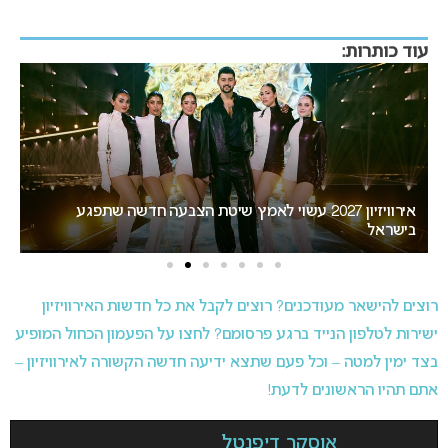
עוד כותרות:
“אני צריכה לשתף אתכם במשהו חשוב”: הכרזתה של זוכת
האירוויזיון מסעירה את הרשת
רוצים להישאר מעודכנים? רוצים לקבל את כל חדשות האירוויזיון
ישירות לטלפון הנייד ברגע פרסומם? לחצו על הפעמון הכחול המופיע
בצד ימין למטה – וכל פעם שתצא ידיעה חדשה הקשורה לאירוויזיון –
אתם תהיו הראשונים לדעת!
אוסקר דיפנטל