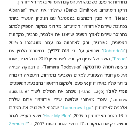
בתחרות אי פעם כשכבש את המקום החמישי בגמר האירוויזיון.
דרקו דימיטרוב
(Darko Dimitrov) שהלחין את השיר “Albanian
Heart”, הוא מבין הכותבים בפסטיבל עם הניסיון העשיר ביותר
בכתיבת שירים לאירוויזיון. דימיטרוב, מקדוני במקור, הספיק לכתוב
כתריסר שירים לאורך השנים שייצגו את אלבניה, סרביה, מקדוניה
הצפונית, גאורגיה, ורק לאחרונה גם עבור מונטנגרו ב-2025
(“
Dobrodošli
” שבוצע על ידי
נינה ז’יז’יץ
). דמיטרוב הלחין את
“
Proud
“, השיר של צפון מקדוניה לאירוויזיון 2019 בתל אביב, אותו
ביצעה
תמרה טודבסקה
(Tamara Todevska). טודבסקה הביאה
את מקדוניה הצפונית למקום השביעי בתחרות, התוצאה הגבוהה
ביותר שלה באירוויזיון אי פעם, ולמקום הראשון בהצבעת השופטים.
פנדי לאצ’ו
(Pandi Laço) שכתב את המילים לשיר “Busulla e
zemrës”, עומד מאחורי שלושה שירי אירוויזיון אותם שלחה
אלבניה לאירוויזיון: “
Tomorrow I go
” שהביא לאלבניה את המקום
ה-16 בגמר האירוויזיון ב-2005, “
Hear My Plea
” שלא העפיל לגמר
והשיג רק את המקום ה-17 בחצי הגמר בשנת 2007, ו-“
Zemrën E