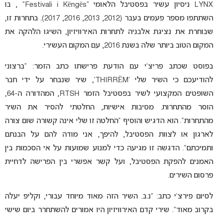
LYNX ניסיון עשיר בפסטיבל הלאומי “Festivali i Këngës” , בו
השתתפו מספר פעמים בעבר (2012, 2013, 2016, 2017). בתחרות זו,
שבוחרת את נציגת אלבניה לתחרות האירוויזיון, השיגו הלהקה את
המקום הטוב ביותר שלה בשנת 2016, עם המקום העשירי.
בפוסט שכתב פריצ’י עם הודעת פרישתו כתב הזמר: “ברצוני
להודיעכם כי השיר שלי ‘THIRRËM’, שיר שנבחר על ידי חבר
השופטים המקצועי לשיר בפסטיבל הזמר RTSH, המהדורה ה-64,
הוסר מהתחרות. מסיבות אישיות, החלטתי להסיר את השיר
מהתחרות”. הוא הדגיש והוסיף “החלטה זו שלי אינה קשורה שום צורה
לארגון או לצוות הפסטיבל, להיפך, אני מודה להם על הבנתם
ותמיכתם”. הדגשה זו מגיעה כדי למנוע שמועות על אי הסכמות בין
האמנים להפקת הפסטיבל, ועל קשר אפשרי בין הפרישה לדחיית
פרסום השירים.
לסיום פירצ’י כתב: “נ.ב. השיר הזה מאוד מיוחד עבורי, וקליפ יעלה
בקרוב מאוד”. שירי קדם האירוויזיון היו אמורים להשתחרר ביום שישי