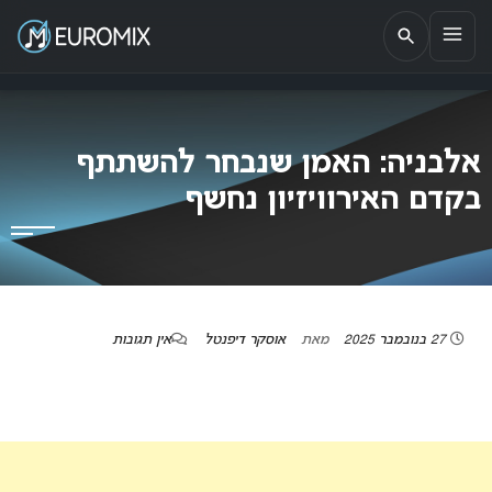
EUROMIX
אתר הבית של האירוויזיון בישראל
אלבניה: האמן שנבחר להשתתף
בקדם האירוויזיון נחשף
27 בנובמבר 2025
מאת
אוסקר דיפנטל
אין תגובות