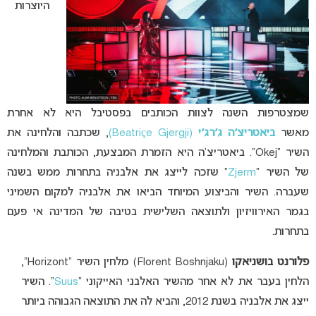
היוצרות
שמצטרפות השנה לצוות הכותבים בפסטיבל היא לא אחרת
מאשר
ביאטריצ׳ה ג׳רג׳י
(Beatriçe Gjergji)
, שכתבה והלחינה את
השיר “Okej”. ביאטריצ’ה היא הזמרת המבצעת, הכותבת והמלחינה
של השיר “
Zjerm
” שזכה לייצג את אלבניה בתחרות ממש בשנה
שעברה. השיר והביצוע המיוחד הביאו את אלבניה למקום השמיני
בגמר האירוויזיון ולתוצאה השלישית בטיבה של המדינה אי פעם
בתחרות.
פלורנט בושניאקו
(Florent Boshnjaku) מלחין השיר “Horizont”,
הלחין בעבר את לא אחר מהשיר האלבני האייקוני “
Suus
“. השיר
ייצג את אלבניה בשנת 2012, והביא לה את התוצאה הגבוהה ביותר