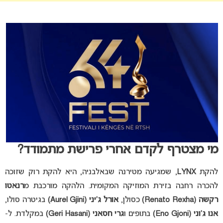
מי מצטרף לקדם אחרי פרישת מתמודד?
להקת
LYNX
, שמגיעה מטירנה שבאלבניה, היא להקת רוק שזוכה
להכרה רחבה בזירת המוזיקה המקומית. הלהקה מורכבת מ
רנאטו
רקשה (Renato Rexha)
כסולן,
אורל ג’יני (Aurel Gjini)
בגיטרה סולו,
אנו ג’וני (Eno Gjoni)
בתופים ו
גרי חסאני (Geri Hasani)
במקלדת. ל-