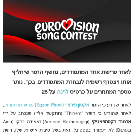
לאחר פרישת אחד המתמודדים, נחשף הזמר שיחליף
אותו ויצטרף רשמית לנבחרת המתמודדים. בכך, נותר
מספר המתחרים על כרטיס
לוינה
על 28
לאחר שנודע כי הזמר
אקסון פירצ’י (Egzon Pireci)
פורש מהתחרות
,
לאחר ש
הודיע כי השיר “
Thirrëm”
(תתקשר אליי)
שנכתב על ידי
ארמנד רקסהפאגיקי
(Armend Rexhepagiqi)
ו
אאידה ברקו (Aida
Baraku)
לא יתמודד בפסטיבל, זאת בשל סיבות אישיות שלו,
רשת