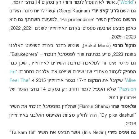
(“
World
“), אשר לא העפיל לגמר ודורג רק במקום 14 בחצי הגמר.
גם השם
ג’רג’ קאצ’ינרי
(Gjergj Kaçinari) עשוי להיות מוכר. האדם
הרשום כמלחין השיר “Pa pretendime”, למעשה השתתף גם הוא
כאמן מבצע ארבעה פעמים: בקדם האירוויזיון לשנים 2021, 2022,
2023 ו-2025.
סוקול מרסי
(Sokol Marsi), שימש כחבר בצוות השיפוט האלבני
בשנת 2023, סייע בכתיבת שיר לפסטיבל הנוכחי – “Balukeprera”.
גם מרסי אינו זר למלאכת כתיבת השירים לאירוויזיון, שכן כבר
הספיק לעמוד מאחורי שני שירים שייצגו את אלבניה בתחרות: “
I’m
Alive
” שקיבל את המקום ה-17 בגמר אירוויזיון 2015 ו- “
Feel The
Passion
” שלא העפיל לגמר ודורג רק במקום 14 בחצי הגמר של
אירוויזיון 2011.
פלאמור שהו
(Flamur Shehu) שהלחין בפסטיבל הנוכחי את השיר
“Dy pika dashuri”, היה לחלק מצוות השיפוט האלבני באירוויזיון
2016.
גם
איניס נזירי
(Inis Neziri) אשר תבצע את השיר “Ta kam fal”