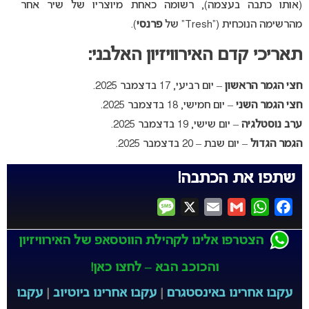
(אותו כתבה בעצמה), רשומה כאחת מיוצריו של שיר אחר
מהרשימה הנוכחית (“Tresh” של
פרנסי
).
תאריכי קדם האירוויזיון האלבני:
חצי הגמר הראשון
– יום רביעי, 17 בדצמבר 2025.
חצי הגמר השני
– יום חמישי, 18 בדצמבר 2025.
ערב נוסטלגיה
– יום שישי, 19 בדצמבר 2025.
הגמר הגדול
– יום שבת – 20 בדצמבר 2025.
שתפו את הכתבה!
Message
X
Email
Gmail
WhatsApp
Facebook
הצטרפו אלינו לקהילת הווטסאפ של האירוויזיון
והכוכב הבא – לחצו כאן!
עקבו אחרינו באינסטגרם
|
עקבו אחרינו ביוטיוב
|
עקבו