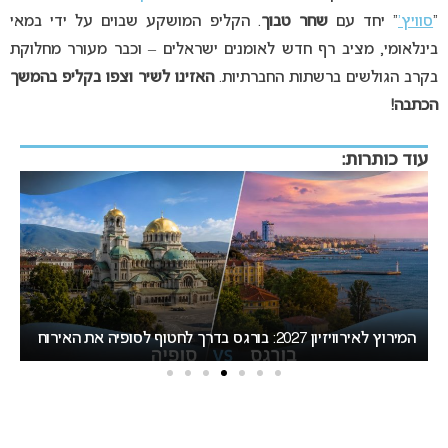
“
סוויץ’
” יחד עם
שחר טבוך
. הקליפ המושקע שבוים על ידי במאי
בינלאומי, מציב רף חדש לאומנים ישראלים – וכבר מעורר מחלוקת
בקרב הגולשים ברשתות החברתיות.
האזינו לשיר וצפו בקליפ בהמשך
הכתבה!
עוד כותרות:
ת
המירוץ לאירוויזיון 2027: בורגס בדרך לחטוף לסופיה את האירוח
ב