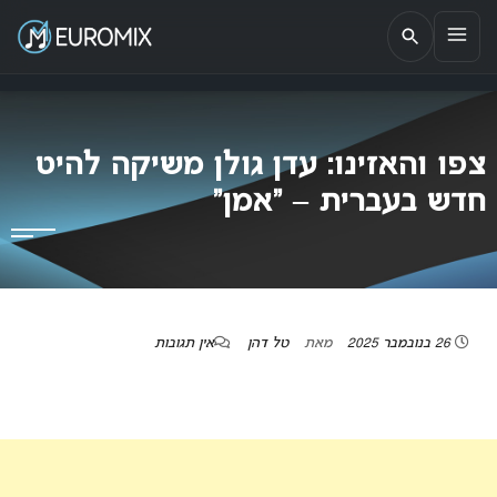
EUROMIX
אתר הבית של האירוויזיון בישראל
צפו והאזינו: עדן גולן משיקה להיט
חדש בעברית – “אמן”
26 בנובמבר 2025
מאת
טל דהן
אין תגובות