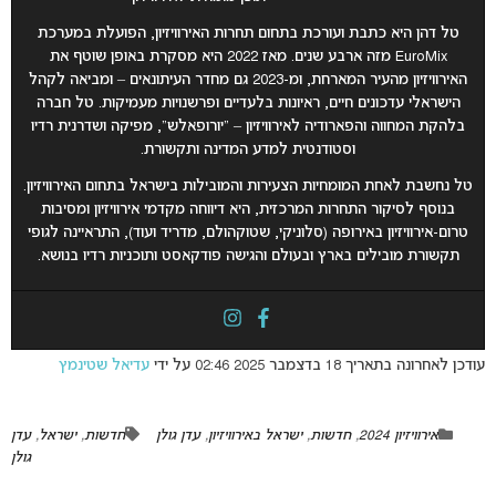
טל דהן היא כתבת ועורכת בתחום תחרות האירוויזיון, הפועלת במערכת
EuroMix מזה ארבע שנים. מאז 2022 היא מסקרת באופן שוטף את
האירוויזיון מהעיר המארחת, ומ-2023 גם מחדר העיתונאים – ומביאה לקהל
הישראלי עדכונים חיים, ראיונות בלעדיים ופרשנויות מעמיקות. טל חברה
בלהקת המחווה והפארודיה לאירוויזיון – “יורופאלש”, מפיקה ושדרנית רדיו
וסטודנטית למדע המדינה ותקשורת.
טל נחשבת לאחת המומחיות הצעירות והמובילות בישראל בתחום האירוויזיון.
בנוסף לסיקור התחרות המרכזית, היא דיווחה מקדמי אירוויזיון ומסיבות
טרום-אירוויזיון באירופה (סלוניקי, שטוקהולם, מדריד ועוד), התראיינה לגופי
תקשורת מובילים בארץ ובעולם והגישה פודקאסט ותוכניות רדיו בנושא.
עודכן לאחרונה בתאריך 18 בדצמבר 2025 02:46 על ידי
עדיאל שטינמץ
אירוויזיון 2024
,
חדשות
,
ישראל באירוויזיון
,
עדן גולן
חדשות
,
ישראל
,
עדן
גולן