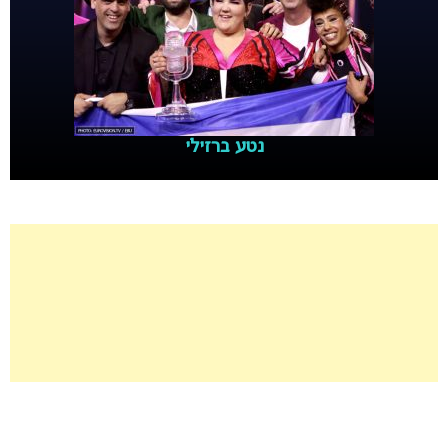
נטע ברזילי