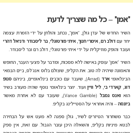
“אמן” – כל מה שצריך לדעת
השיר החדש של עדן גולן, “אמן”, נכתב והולחן על ידי הזמרת עצמה
יחד עם
דולב רם
,
אימרי חנוך
,
איתי פורטוגלי
,
בר ליסבודר
ו
דניאל דהרי
ועובד והופק מוזיקלית על ידי איתי פורטוגלי, דולב רם ובר ליסבודר.
השיר “אמן” עוסק באישה ללא מסכות, ומדבר על פצעי העבר, החופש
והאמונה שיהיה לה טוב. את הקליפ, שצולם בלוס אנג’לס, ביים הבמאי
הבינלאומי
ארד
(Arrad), שעבד עם כוכבים בינלאומיים, ביניהם
סנופ
דוג
,
קארדי בי
,
ליל וויין
ועוד. יוצר בינלאומי נוסף שהיה מעורב בשיר
הוא
ואנס גמבל
(Vance Gamble), שעובד עם לא אחרת מאשר
ביונסה
– והיה אחראי על הסטיילינג בקליפ.
כבר משחרור הטיזרים לשיר, גולן ספגה לא מעט אש על הבחירה
לבטא מיניות בקליפ, והשאלה היכן עובר הגבול. עם זאת, אין ספק