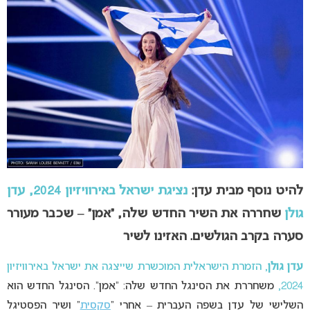
להיט נוסף מבית עדן:
נציגת ישראל באירוויזיון 2024,
עדן
גולן
שחררה את השיר החדש שלה, “אמן” – שכבר מעורר
סערה בקרב הגולשים. האזינו לשיר
עדן גולן
, הזמרת הישראלית המוכשרת שייצגה את ישראל באירוויזיון
2024,
משחררת את הסינגל החדש שלה: “אמן”. הסינגל החדש הוא
השלישי של עדן בשפה העברית – אחרי “
סקסית
” ושיר הפסטיגל