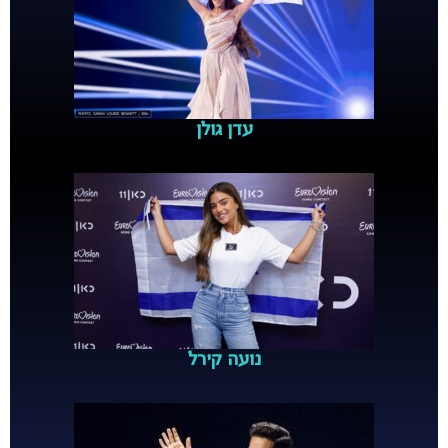
עדן גולן
נועה קירל