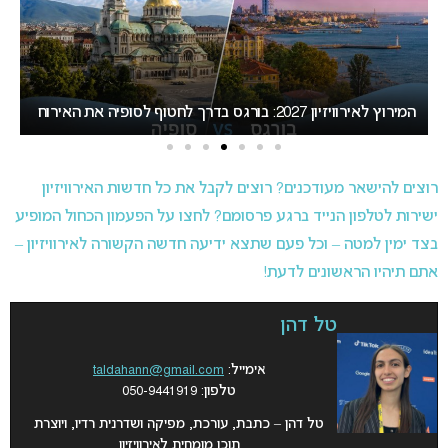
ת
המירוץ לאירוויזיון 2027: בורגס בדרך לחטוף לסופיה את האירוח
ב
רוצים להישאר מעודכנים? רוצים לקבל את כל חדשות האירוויזיון
ישירות לטלפון הנייד ברגע פרסומם? לחצו על הפעמון הכחול המופיע
בצד ימין למטה – וכל פעם שתצא ידיעה חדשה הקשורה לאירוויזיון –
אתם תיהיו הראשונים לדעת!
טל דהן
אימייל:
taldahann@gmail.com
טלפון: 050-9441919
טל דהן – כתבת, עורכת, מפיקה ושדרנית רדיו, ויוצרת
תוכן מומחית לאירוויזיון