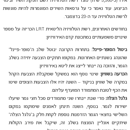
אירו (כ-5,560 ש”ח) מצד רשת הטלוויזיה לשם הפקת השיר ובימוי
הביצוע. עוד נאמר כי על גרסאות השירים המוגמרות להיות מוגשות
לרשת הטלוויזיה עד ה-23 בדצמבר.
בחודשים האחרונים, רשת הטלוויזיה הליטאית LRT הכריזה על מספר
שינויים משמעותיים במתכונת קדם האירוויזיון:
ביטול הסופר-פיינל:
בתחרות הקרובה יבוטל שלב ה”סופר-פיינל”
שהונהג בשנתיים האחרונות. במקומו תתקיים הצבעה יחידה בשלב
הגמר, והזוכה בה ייבחר לייצג את ליטא באירוויזיון.
הכרעה בשוויון:
שינוי נוסף הוא במשקל שמקבלת הצבעת הקהל
במקרה של שוויון בניקוד – השנה יהיו אלו הצבעות הצופים שיטו
את הכף לטובת המתמודד המועדף עליהם.
גלגל הצלה:
מדי שבת ייבחרו שני מתמודדים מכל חצי גמר שיעלו
ישירות לגמר. בנוסף, השנה תינתן לאמנים שימוקמו במקום
השלישי בחצאי הגמר הזדמנות נוספת לקחת חלק ב”גלגל הצלה”
שיתקיים אונליין. המנצח בשלב זה, שיקבל את מירב הקולות