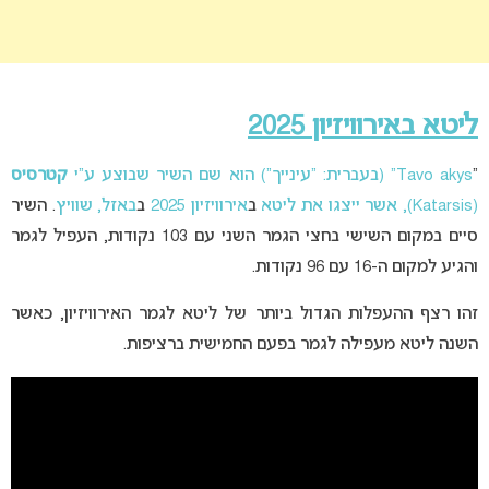
ליטא באירוויזיון 2025
“
Tavo akys” (בעברית: “עינייך”) הוא שם השיר שבוצע ע”י
קטרסיס
(Katarsis), אשר ייצגו את ליטא
ב
אירוויזיון 2025
ב
באזל, שוויץ
. השיר
סיים במקום השישי בחצי הגמר השני עם 103 נקודות, העפיל לגמר
והגיע למקום ה-16 עם 96 נקודות.
זהו רצף ההעפלות הגדול ביותר של ליטא לגמר האירוויזיון, כאשר
השנה ליטא מעפילה לגמר בפעם החמישית ברציפות.