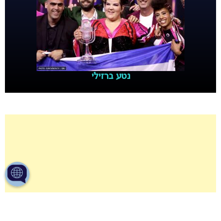
נטע ברזילי