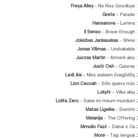
Freya Alley
– No Kiss Goodbye
Grete
– Parade
Hansanova
– Lumina
Il Senso
– Brave Enough
Jokūbas Jankauskas
– Shine
Jonas Vilimas
– Unshakable
Juozas Martin
– Atmerk akis
Justė Osh
– Gaisras
Ledi Ais
– Mes siekiam žvaigždžių
Lion Ceccah
– Sólo quiero más
Lokytė
– Vilko akių
Lolita Zero
– Salve im meum mundum
Matas Ligeika
– Svetimi
Melanija
– The Offering
Mėnulio Fazė
– Dabar ir čia
More
– Taip lengvai