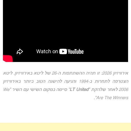
אירוויזיון 2026: זו תהיה ההשתתפות ה-26 של ליטא באירוויזיון. ליטא
הצטרפה לתחרות ב-1994 והגיעה להישגה הטוב ביותר באירוויזיון
2006 לאחר שלהקת “
LT United
” סיימה במקום השישי עם השיר “We
Are The Winners”.