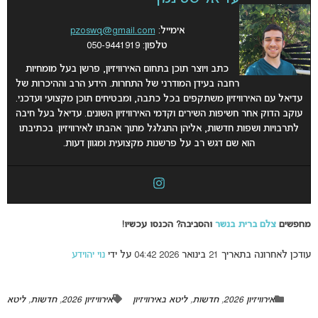
אימייל:
pzoswq@gmail.com
טלפון: 050-9441919
כתב ויוצר תוכן בתחום האירוויזיון, פרשן בעל מומחיות
רחבה בעידן המודרני של התחרות. הידע הרב וההיכרות של
עדיאל עם האירוויזיון משתקפים בכל כתבה, ומבטיחים תוכן מקצועי ועדכני.
עוקב הדוק אחר חשיפות השירים וקדמי האירוויזיון השונים. עדיאל בעל חיבה
לתרבויות ושפות חדשות, אליהן התגלגל מתוך אהבתו לאירוויזיון. בכתיבתו
הוא שם דגש רב על פרשנות מקצועית ומגוון דעות.
מחפשים
צלם ברית בנשר
והסביבה? הכנסו עכשיו!
עודכן לאחרונה בתאריך 21 בינואר 2026 04:42 על ידי
נוי יהוידע
אירוויזיון 2026
,
חדשות
,
ליטא באירוויזיון
אירוויזיון 2026
,
חדשות
,
ליטא