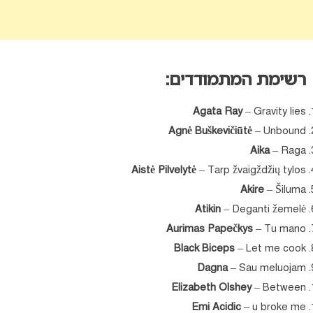
רשימת המתמודדים:
Agata Ray
– Gravity lies
Agnė Buškevičiūtė
– Unbound
Aika
– Raga
Aistė Pilvelytė
– Tarp žvaigždžių tylos
Akire
– Šiluma
Atikin
– Deganti žemelė
Aurimas Papečkys
– Tu mano
Black Biceps
– Let me cook
Dagna
– Sau meluojam
Elizabeth Olshey
– Between
Emi Acidic
– u broke me