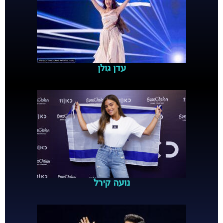
עדן גולן
נועה קירל