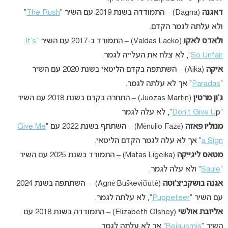
דאגנה
(Dagna) – התמודדה בשנת 2019 עם השיר “
The Rush
”
ולא עלתה לגמר הקדם.
ולאדס לאקו
(Valdas Lacko) – התמודד ב-2017 עם השיר “
It’s
So Unfair
“, לא צלח את העלייה לגמר.
איקה
(Aika) – השתתפה בקדם הליטאי בשנת 2020 עם השיר
“
Paradas
” אך לא עלתה לגמר.
ג’ון מרטין
(Juozas Martin) – התחרה בקדם בשנת 2018 עם השיר
“
p”, לא עלה לגמר
Don’t Give U
מנוליו פאזה
(Mėnulio Fazė) – השתתף בשנת 2022 עם “
Give Me
a Sign
” אך לא עלה לגמר הקדם הליטאי.
מטאס ליגייקה
(Matas Ligeika) – התמודד בשנת 2025 עם השיר
“
Saule
” ולא עלה לגמר.
אגנה בושקביצ’וטה
(Agnė Buškevičiūtė) – השתתפה בשנת 2024
עם השיר “
Puppeteer
“, לא עלתה לגמר.
אליזבת אולשי
(Elizabeth Olshey) – התמודדה בשנת 2018 עם
השיר “
Bejausmis
” אך לא עלתה לגמר.