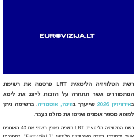
רשת הטלוויזיה הליטאית LRT פרסמה את רשימת
המתמודדים אשר תתחרה על הזכות לייצג את ליטא
ב
אירוויזיון 2026
שייערך ב
ווינה, אוסטריה
. ברשימה ניתן
למצוא מספר אומנים שניסו את מזלם בעבר.
רשת הטלוויזיה הליטאית LRT חשפה באופן רשמי את 40 האומנים
אשר יתמודדו בקדם האירוויזיון הליטאי “Eurovizija.LT”, במסגרתו