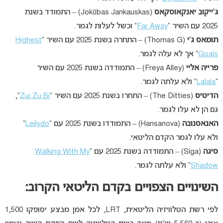
ג’ייקוב יאנקאוסקאס
(Jokūbas Jankauskas) – התמודד בשנת
2025 עם השיר “
Far Away
” וכשל לעלות לגמר.
תומאס ג’י
(Thomas G) – התחרה בשנת 2025 עם השיר “
Highest
Goals
” אך לא עלה לגמר.
פרייה אליי
(Freya Alley) – התמודדה בשנת 2025 עם השיר
“
Lalala
” ולא עלתה לגמר.
הדיטיס
(The Ditties) – התחרו בשנת 2025 עם השיר “
Zui Zu Bi
“,
גם הן לא עלו לגמר.
האנאסנובה
(Hansanova) – התמודדו בשנת 2025 עם “
Leilydo
”
ולא עלו לגמר הקדם הליטאי.
סיגה
(Siga) – התמודדה בשנת 2025 עם “
Walking With My
Shadow
” ולא עלתה לגמר.
השינויים הצפויים בקדם הליטאי הקרוב:
לפי רשת הטלוויזיה הליטאית, LRT, לכל אמן מבצע יסופקו 1,500