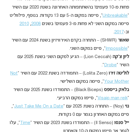
פחות מ-10 פעמים! בהשתתפותה האחרונה בשנת 2020 עם השיר
“
Unbreakable
“, סיימה במקום ה-5 עם 13 נקודות. בנוסף, פילווליט
סיימה במקום השני לא פחות מ-3 פעמים! בשנים
2008
,
2010
וב-
2017
.
שאוור
(SHWR) – התחרה בקדם האירוויזיון בשנת 2024 עם השיר
“
Impossible
“, סיים במקום השני.
ליון צ’קה
(Lion Ceccah) – הגיע למקום השני בשנת 2025 עם
השיר “
Drobe
“.
לוליטה זירו
(Lolita Zero) – התמודדה בשנת 2022 עם השיר “
Not
Your Mother
“, סיימה במקום השלישי.
בלאק בייספס
(Black Biceps) – התמודדו בשנת 2025 עם השיר
“
Visaip man reik
“, סיימו במקום הרביעי.
נוי
(Noy) – התחרה בשנת 2025 עם “
Just Take Me On a Date
“,
סיים במקום האחרון בגמר עם 0 נקודות.
ייל סנסו
(Il Senso) – התמודדו בשנת 2023 עם השיר “
Time
“, עלו
לגמר אך סיימו במקום ה-10 והאחרון.