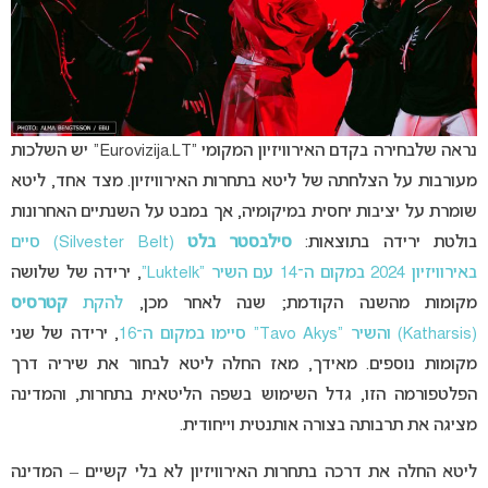
נראה שלבחירה בקדם האירוויזיון המקומי “Eurovizija.LT” יש השלכות
מעורבות על הצלחתה של ליטא בתחרות האירוויזיון. מצד אחד, ליטא
שומרת על יציבות יחסית במיקומיה, אך במבט על השנתיים האחרונות
בולטת ירידה בתוצאות:
סילבסטר בלט
(Silvester Belt) סיים
באירוויזיון 2024 במקום ה־14 עם השיר “Luktelk”
, ירידה של שלושה
מקומות מהשנה הקודמת; שנה לאחר מכן,
להקת
קטרסיס
(Katharsis) והשיר “Tavo Akys” סיימו במקום ה־16
, ירידה של שני
מקומות נוספים. מאידך, מאז החלה ליטא לבחור את שיריה דרך
הפלטפורמה הזו, גדל השימוש בשפה הליטאית בתחרות, והמדינה
מציגה את תרבותה בצורה אותנטית וייחודית.
ליטא החלה את דרכה בתחרות האירוויזיון לא בלי קשיים – המדינה