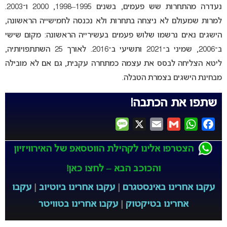
נעדרה מהתחרות שש פעמים, בשנים 1995–1998, 2000 ו־2003.
למרות שמעולם לא ניצחה בתחרות ולא נכנסה לחמישייה הראשונה,
הישגים נאים נרשמו שלוש פעמים בעשירייה הראשונה: מקום שישי
ב־2006, שמיני ב־2021 ותשיעי ב־2016. לאורך 25 השתתפויותיה,
ליטא הצליחה לבסס את עצמה כמתחרה עקבית, גם אם לא מובילה
מבחינת הישגים בצמרת הטבלה.
שתפו את הכתבה!
Message
X
Email
Gmail
WhatsApp
Facebook
הצטרפו אלינו לקהילת הווטסאפ של האירוויזיון
והכוכב הבא – לחצו כאן!
עקבו אחרינו באינסטגרם
|
עקבו אחרינו ביוטיוב
|
עקבו
אחרינו בטיקטוק
|
עקבו אחרינו בטוויטר