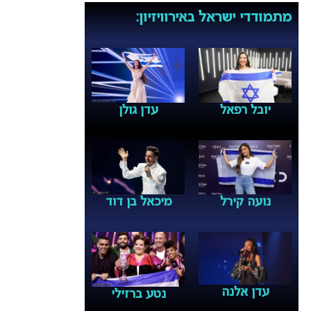
מתמודדי ישראל באירוויזיון:
יובל רפאל
עדן גולן
נועה קירל
מיכאל בן דוד
עדן אלנה
נטע ברזילי