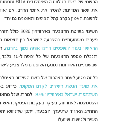
הרשמי של רש
את שאר המדינות להסיר את איומי החרם. אם יאושר
להשבת האמון בקרב קהל הצופים והאומנים גם יחד.
השינוי בשיטת הה
פערים משמעותיים בהצבעה לישראל בין תוצאות 
הראשון בעוד השופטים דירגו אותה נמוך בהרבה
והגבלת מס
שבשנתיים האחרונות נמנעו השופטים מלהצביע לישר
כל זה מגיע לאחר הצהרות של רשת השידור האיסל
את מועד הגשת השירים לקדם המקומי.
כידוע ב-4 בדצמבר צפוי איגוד השידור האירופי לקיי
השתתפות ישראל באירוויזיון 2026.
למרות שגל מחאות 
הצטמצמה לאחרונה, בעיקר בעקבות הפסקת האש והצור
התחייב האיגוד שתיערך הצבעה, ייתכן שהנושא ית
השיח ולגישות שיועלו.