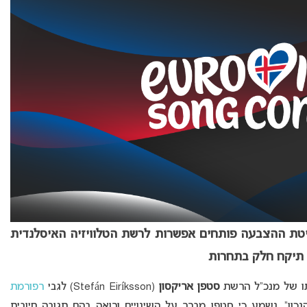
יטת ההצבעה פותחים אפשרות לרשת הטלוויזיה האיסלנדית
תיקח חלק בתחרות
סטפן אריקסון
(Stefán Eiríksson) לגבי
רפורמת
נכון”. נשמע כי סטפן מברך על השינויים ורואה בהם תגובה חיובית