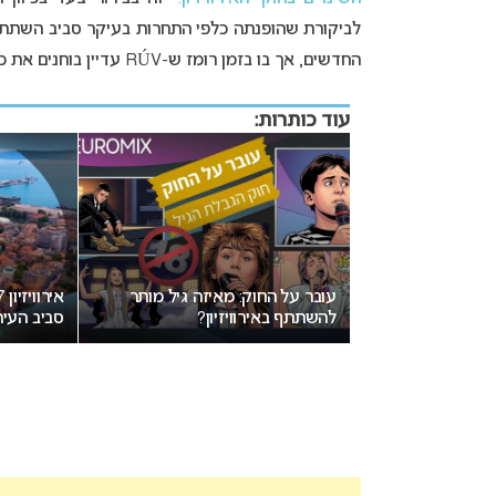
לביקורת שהופנתה כלפי התחרות בעיקר סביב השתתפות
החדשים, אך בו בזמן רומז ש-RÚV עדיין בוחנים את כלל המצב.
עוד כותרות:
יזיון 2027: ההכרזה על העיר
עובר על החוק: מאיזה גיל מותר
קרות בשבוע הבא
להשתתף באירוויזיון?
סביב העי