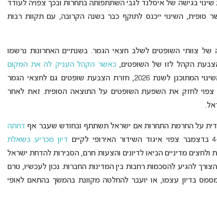
ת הטלוויזיה האיסלנדית RÚV ומסמנת שינוי בגישה של איסלנד לגבי השתתפותה בתחרות ובכך צפויה לעודד
 סופית, השינוי ייכנס לתוקף כבר בשנה הקרובה, עם תקוות רבות
צבעה באירוויזיון 2026 כולל חזרה של צוותי השופטים לשלב חצאי הגמר. בשנתיים האחרונות נרשמו
הצבעת הקהל לזו של השופטים,
כאשר הקהל העניק לה את המקום
. השינוי המתוכנן לשנת 2026, חזרת הצבעת שופטים גם לחצאי הגמר
פר ההצבעות של כל צופה ל-10 בלבד, צפוי לחזק את השפעת השופטים על התוצאה הסופית. זאת לאחר
אל.
נדית על החרמת התחרות אם ישראל תשתתף ובחודש שעבר אף
דחתה
ם
ד
יון מכריע בשאלת
ולחצים מדיניים הביאו לדיונים והצעות חרם, הסבירות להדחת ישראל
ך להגיע להסכמות רחבות בין המדינות החברות. נכון לעכשיו, טרם
מסמס בדיון עצמו, או יועבר להחלטה מקוונת בהמשך בהתאם לאופי