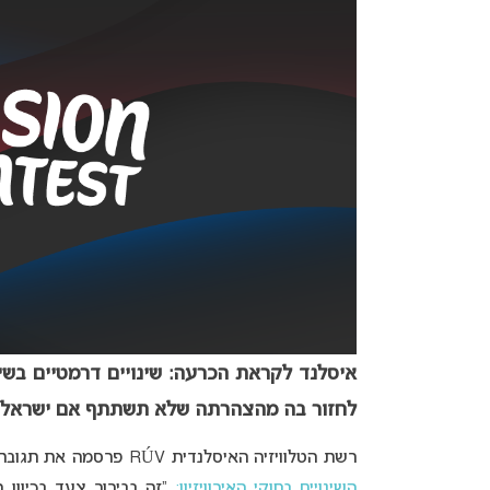
איסלנד לקראת הכרעה: שינויים דרמטיים בש
לחזור בה מהצהרתה שלא תשתתף אם ישראל 
רשת הטלוויזיה האיסלנדית RÚV פרסמה את תגובתו של מנכ”ל הרשת
השינויים בחוקי האירוויזיון:
“זה בבירור צעד בכיוון ה