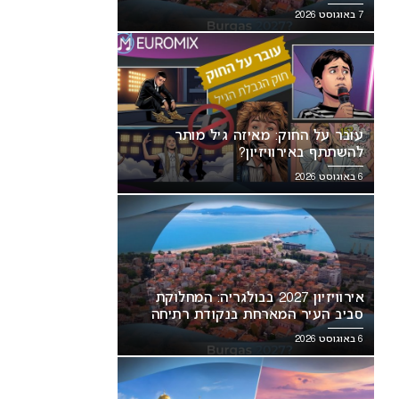
7 באוגוסט 2026
עובר על החוק: מאיזה גיל מותר
להשתתף באירוויזיון?
6 באוגוסט 2026
אירוויזיון 2027 עשוי לאמץ שיטת
“אני צריכה לשתף אתכם במשהו
בעה חדשה שתפגע בישראל
חשוב”: הכרזתה של זוכת האירוויזיון
מסעירה את הרשת
אירוויזיון 2027 בבולגריה: המחלוקת
סביב העיר המארחת בנקודת רתיחה
6 באוגוסט 2026