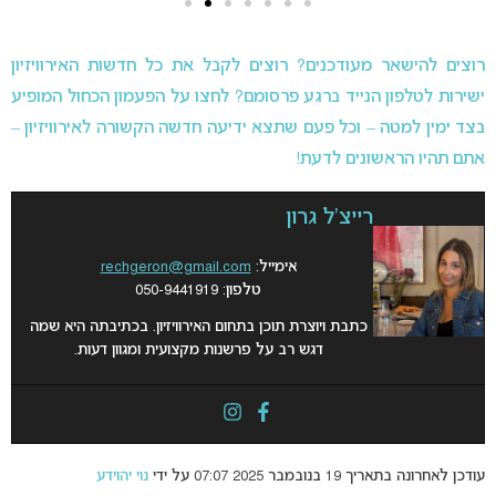
רוצים להישאר מעודכנים? רוצים לקבל את כל חדשות האירוויזיון
ישירות לטלפון הנייד ברגע פרסומם? לחצו על הפעמון הכחול המופיע
בצד ימין למטה – וכל פעם שתצא ידיעה חדשה הקשורה לאירוויזיון –
אתם תהיו הראשונים לדעת!
רייצ'ל גרון
אימייל:
rechgeron@gmail.com
טלפון: 050-9441919
כתבת ויוצרת תוכן בתחום האירוויזיון. בכתיבתה היא שמה
דגש רב על פרשנות מקצועית ומגוון דעות.
עודכן לאחרונה בתאריך 19 בנובמבר 2025 07:07 על ידי
נוי יהוידע