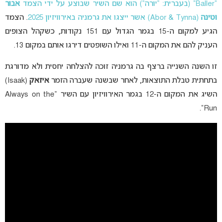
“Baller” (בעברית: “יורה”) הוא שם השיר שבוצע על ידי הצמד
אבור
וטינה
(
Abor & Tynna
) אשר ייצגו את גרמניה באירוויזיון 2025
. הצמד
הגיע למקום ה-15 בגמר הגדול עם 151 נקודות, כשקהל הצופים
העניק להם את המקום ה-11 ואילו השופטים דירגו אותם במקום 13.
זו השנה השנייה ברצף בה גרמניה זוכה להצלחה יחסית ולא מדורגת
בתחתית טבלת התוצאות, לאחר שבשנה שעברה הזמר
איזאק
(Isaak)
השיג את המקום ה-12 בגמר האירוויזיון עם השיר “Always on the
Run”.