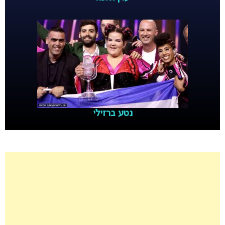
נטע ברזילי