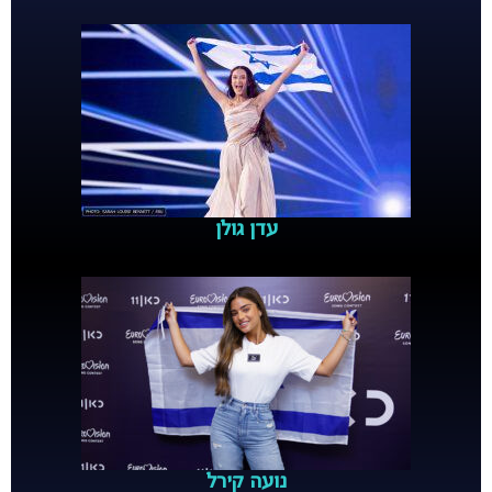
עדן גולן
נועה קירל