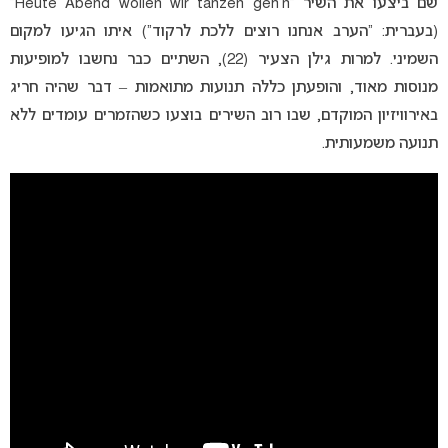
שם ביצעו את השיר “Heute Abend wollen wir tanzen geh’n”
(בעברית: “הערב אנחנו רוצים ללכת לרקוד”) איתו הגיעו למקום
השמיני. למרות גילן הצעיר (22), השתיים כבר נחשבו למופיעות
מנוסות מאוד, והופעתן כללה תנועות מתואמות – דבר שהיה חריג
באירוויזיון המוקדם, שבו רוב השירים בוצעו כשהזמרים עומדים ללא
תנועה משמעותית.