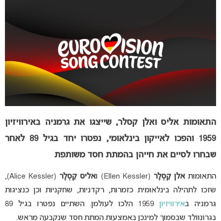
התאומות אליס ואלן קסלר, שייצגו את גרמניה באירוויזיון
1959 והפכו לאייקון בינלאומי, נפטרו יחד בגיל 89 לאחר
שבחרו לסיים את חייהן בהמתת חסד משותפת
התאומות
אלן קֵסְלֶר
(Ellen Kessler) ו
אליס קֵסְלֶר
(Alice Kessler),
שזכו לתהילה בינלאומית כזמרות, רקדניות, שחקניות וכן כנציגות
גרמניה ב
אירוויזיון
1959 הלכו לעולמן. השתיים נפטרו בגיל 89
בגרונוולד שבסמוך למינכן באמצעות המתת חסד שנקבעה מראש.