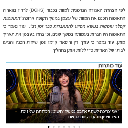
לפי הצהרת האגודה הגרמנית למוות בכבוד (DGHS) לרדיו בוואריה
התאומות תכננו את המוות של עצמן במשך תקופה ארוכה:
“
התאומות
קסלר עוסקות בנושא הסיוע להתאבדות כבר זמן רב
“
. עוד נאמר כי
התאומות היו חברות בעמותה במשך שנים, וכי בחרו בעצמן את תאריך
מותן. עוד נמסר כי עורך דין ורופאה קיימו עמן שיחות הכנה והגיעו
לביתן של האחיות כדי ללוות אותן בתהליך.
עוד כותרות:
אירוויזיון 2027: ההתלבטות על התאריכים עלולה להשפיע על
ישראל