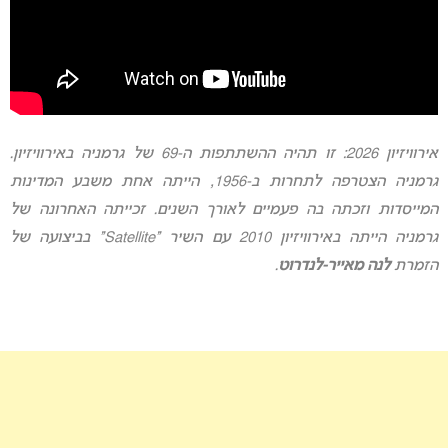
אירוויזיון 2026: זו תהיה ההשתתפות ה-69 של גרמניה באירוויזיון.
גרמניה הצטרפה לתחרות ב-1956, הייתה אחת משבע המדינות
המייסדות וזכתה בה פעמיים לאורך השנים. זכייתה האחרונה של
גרמניה הייתה באירוויזיון 2010 עם השיר “Satellite” בביצועה של
הזמרת
לנה מאייר-לנדרוט
.