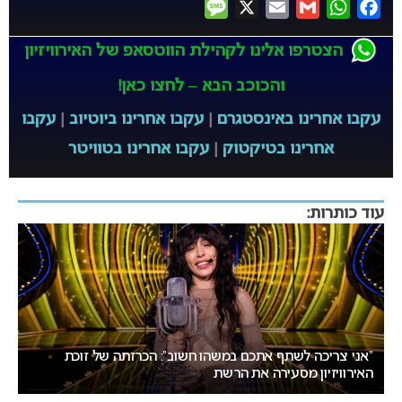
Message
X
Email
Gmail
WhatsApp
Facebook
הצטרפו אלינו לקהילת הווטסאפ של האירוויזיון
והכוכב הבא – לחצו כאן!
עקבו אחרינו באינסטגרם
|
עקבו אחרינו ביוטיוב
|
עקבו
אחרינו בטיקטוק
|
עקבו אחרינו בטוויטר
עוד כותרות:
אירוויזיון 2027: ההתלבטות על התאריכים עלולה להשפיע על
ישראל