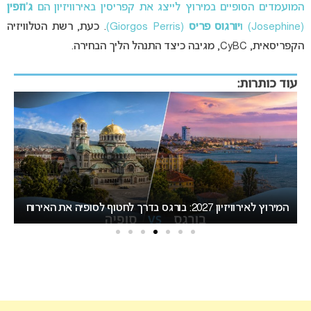
המועמדים הסופיים במירוץ לייצג את קפריסין באירוויזיון הם
ג’וזפין
(Josephine) ו
יורגוס פריס
(Giorgos Perris)
. כעת, רשת הטלוויזיה
הקפריסאית, CyBC, מגיבה כיצד התנהל הליך הבחירה.
עוד כותרות:
אירוויזיון 2027 עשוי לאמץ שיטת הצבעה חדשה שתפגע
“
בישראל
הא