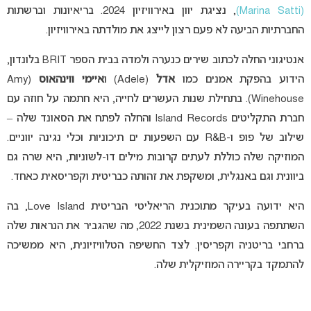
(Marina Satti)
, נציגת יוון באירוויזיון 2024. בריאיונות וברשתות
החברתיות הביעה לא פעם רצון לייצג את מולדתה באירוויזיון.
אנטיגוני החלה לכתוב שירים כנערה ולמדה בבית הספר BRIT בלונדון,
הידוע בהפקת אמנים כמו
אדל
(Adele) ו
איימי ווינהאוס
(Amy
Winehouse). בתחילת שנות העשרים לחייה, היא חתמה על חוזה עם
חברת התקליטים Island Records והחלה לפתח את הסאונד שלה –
שילוב של פופ ו-R&B עם השפעות ים תיכוניות וכלי נגינה יווניים.
המוזיקה שלה כוללת לעתים קרובות מילים דו-לשוניות, היא שרה גם
ביוונית וגם באנגלית, ומשקפת את זהותה כבריטית וקפריסאית כאחד.
היא ידועה בעיקר מתוכנית הריאליטי הבריטית Love Island, בה
השתתפה בעונה השמינית בשנת 2022, מה שהגביר את הנראות שלה
ברחבי בריטניה וקפריסין. לצד החשיפה הטלוויזיונית, היא ממשיכה
להתמקד בקריירה המוזיקלית שלה.