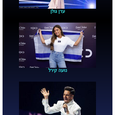
עדן גולן
נועה קירל