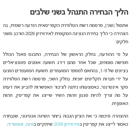
הליך הבחירה התנהל בשני שלבים
אתמול (שני), פרסמה רשת הטלוויזיה הקפריסאית הודעה רשמית, בה
הצהירה כי הליך בחירת הנציגה המקומית לאירוויזיון 2026 הורכב משני
חלקים:
על פי ההודעה, בחלק הראשון של הבחירה, התכנס פאנל הכולל
חמישה מומחים, שכל אחד מהם דירג תשעה אומנים פוטנציאליים
בציונים של 1-9, בהתאם למספר המועמדים. תשעת המועמדים הוצעו
על ידי חברות תקליטים יווניות. בחלק השני, פרסמה רשת הטלוויזיה
סקר אינטרנטי, באמצעותו ניתנה לציבור האפשרות להביע את דעתו
על מה צריך להיות סגנון וזהות השיר שייצג את קפריסין, וזהות
האומן/ית.
ההצהרה סיכמה כי את הציון הגבוה ביותר השיגה אנטיגוני, שנבחרה
כאמור לייצג את קפריסין ב
אירוויזיון 2026
שיתקיים ב
ווינה, אוסטריה
.