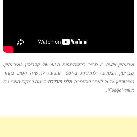
אירוויזיון 2026: זו תהיה ההשתתפות ה-42 של קפריסין באירוויזיון.
קפריסין הצטרפה לתחרות ב-1981 והגיעה להישגה הטוב ביותר
באירוויזיון 2018 לאחר שהזמרת
אלני פוריירה
סיימה במקום השני עם
השיר “Fuego”.