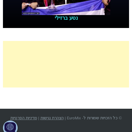
נטע ברזילי
© כל הזכויות שמורות ל- EuroMix |
הצהרת נגישות
|
מדיניות הפרטיות