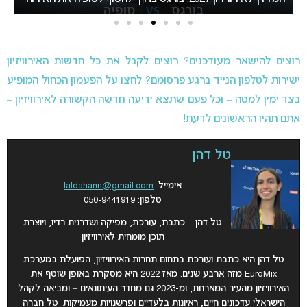
רוצים להישאר מעודכנים? רוצים לקבל את כל חדשות האירוויזיון
ישירות לטלפון הנייד ברגע פרסומם? לחצו על הפעמון הכחול המופיע
בצד ימין למטה – וכל פעם שתצא ידיעה חדשה הקשורה לאירוויזיון –
אתם תהיו הראשונים לדעת!
טל דהן
אימייל:
taldahann@gmail.com
טלפון: 050-9441919
טל דהן – כתבת, עורכת, מפיקה ושדרנית רדיו, ויוצרת
תוכן מומחית לאירוויזיון
טל דהן היא כתבת ועורכת בתחום תחרות האירוויזיון, הפועלת במערכת
EuroMix מזה ארבע שנים. מאז 2022 היא מסקרת באופן שוטף את
האירוויזיון מהעיר המארחת, ומ-2023 גם מחדר העיתונאים – ומביאה לקהל
הישראלי עדכונים חיים, ראיונות בלעדיים ופרשנויות מעמיקות. טל חברה