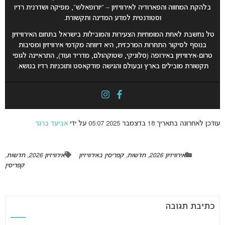
בלהקת המחווה והפארודיה לאירוויזיון – “יורופאלש”, מפיקה ושדרנית רדיו
וסטודנטית למדע המדינה ותקשורת.
טל נחשבת לאחת המומחיות הצעירות והמובילות בישראל בתחום האירוויזיון.
בנוסף לסיקור התחרות המרכזית, היא דיווחה מקדמי אירוויזיון ומסיבות
טרום-אירוויזיון באירופה (סלוניקי, שטוקהולם, מדריד ועוד), התראיינה לגופי
תקשורת מובילים בארץ ובעולם והגישה פודקאסט ותוכניות רדיו בנושא.
עודכן לאחרונה בתאריך 18 בדצמבר 2025 05:07 על ידי
אביעד ברגר
אירוויזיון 2026
,
חדשות
,
קפריסין באירוויזיון
אירוויזיון 2026
,
חדשות
,
קפריסין
כתיבת תגובה