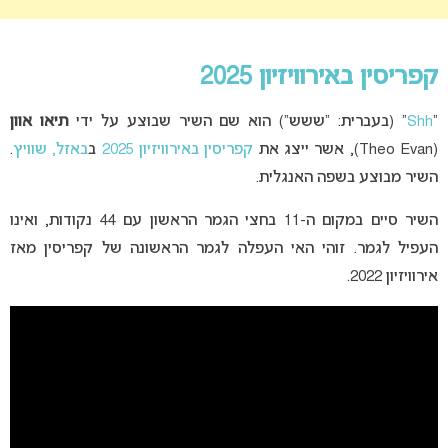
קפריסין באירוויזיון 2025
“
Shh
” (בעברית: “ששש”) הוא שם השיר שבוצע על ידי
תיאו אוון
(Theo Evan), אשר ייצג את
קפריסין באירוויזיון 2025
ב
באזל, שוויץ
.
השיר מבוצע בשפה האנגלית.
השיר סיים במקום ה-11 בחצי הגמר הראשון עם 44 נקודות, ואינו
העפיל לגמר. זוהי האי העפלה לגמר הראשונה של קפריסין מאז
אירוויזיון 2022.