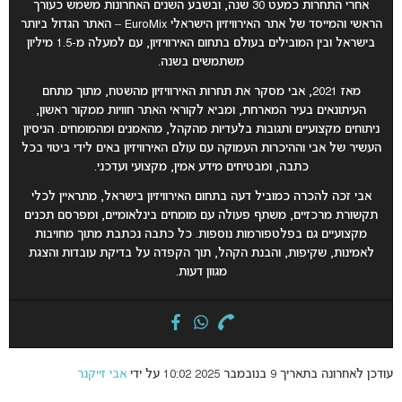
אחרי התחרות כמעט 30 שנה, ובשבע השנים האחרונות משמש כעורך
הראשי והמייסד של אתר האירוויזיון הישראלי EuroMix – האתר הגדול ביותר
בישראל ובין המובילים בעולם בתחום האירוויזיון, עם למעלה מ-1.5 מיליון
משתמשים בשנה.
מאז 2021, אבי מסקר את תחרות האירוויזיון מהשטח, מתוך מתחם
העיתונאים בעיר המארחת, ומביא לקוראי האתר חוויות ממקור ראשון,
ניתוחים מקצועיים ותגובות בלעדיות מהקהל, מהאמנים ומהמומחים. הניסיון
העשיר של אבי וההיכרות העמוקה עם עולם האירוויזיון באים לידי ביטוי בכל
כתבה, ומבטיחים מידע אמין, מקצועי ועדכני.
אבי זכה להכרה כמוביל דעה בתחום האירוויזיון בישראל, מתראיין לכלי
תקשורת מרכזיים, משתף פעולה עם מומחים בינלאומיים, ומפרסם תכנים
מקצועיים גם בפלטפורמות נוספות. כל כתבה נכתבת מתוך מחויבות
לאמינות, שקיפות, והבנת הקהל, תוך הקפדה על בדיקת עובדות והצגת
מגוון דעות.
עודכן לאחרונה בתאריך 9 בנובמבר 2025 10:02 על ידי
אבי זייקנר