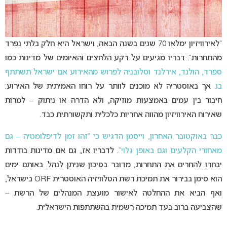
“לאירוויזיון ימלאו 70 שנים בשנה הבאה, וישראל היא חלק בלתי נפרד
מהתחרות”. דבריו מגיעים על רקע הלחצים והאיומים של מדינות כמו
ספרד, הולנד, אירלנד וסלובניה לפרוש מהאירוע אם ישראל תשתתף
בו
. אך באוסטריה לא מוכנים לוותר על רוחו האמיתית של האירוע:
חיבור בין עמים באמצעות מוזיקה, ולא הדרה או ניתוק – למרות
שאירוח האירוויזיון מהווה אחריות כלכלית ותקשורתית כבד.
כבר באוקטובר האחרון, וייסמן הדגיש כי “זהו זמן לדיפלומטיה – גם
מאחורי הקלעים וגם באופן גלוי”
. לדבריו אז, גם אם מדינות בודדות
יבחרו להחרים את התחרות, מדובר בסיכון שניתן לנהל. באותם ימים
הוא סימן בבירור את תמיכת רשת הטלוויזיה האוסטרית ORF בישראל,
ואף הביא את ההחלטה לאישור מועצת המנהלים של הרשת –
שהצביעה ברוב בעד תמיכה רשמית בהשתתפות הישראלית.