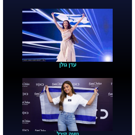
עדן גולן
נועה קירל