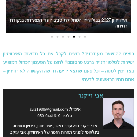
ת
המירוץ לאירוויזיון 2027: בורגס בדרך לחטוף לסופיה את האירוח
ב
רוצים להישאר מעודכנים? רוצים לקבל את כל חדשות האירוויזיון
ישירות לטלפון הנייד ברגע פרסומם? לחצו על הפעמון הכחול המופיע
בצד ימין למטה – וכל פעם שתצא ידיעה חדשה הקשורה לאירוויזיון –
אתם תהיו הראשונים לדעת!
אבי זייקנר
אימייל:
aviz1986@gmail.com
טלפון: 050-9441919
אבי זייקנר הוא עורך ראשי, יוצר תוכן, פרשן ומומחה
בינלאומי לענייני תחרות הזמר של האירוויזיון. אבי עוקב