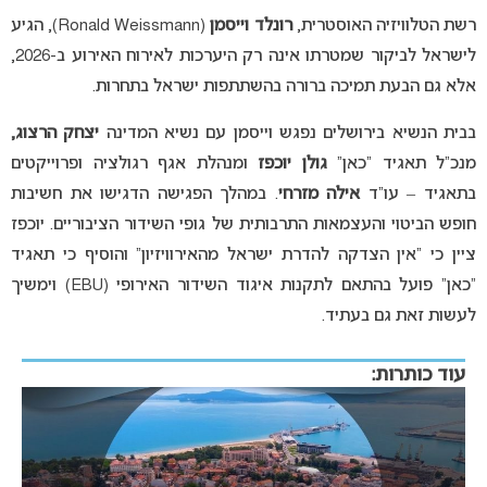
רשת הטלוויזיה האוסטרית,
רונלד וייסמן
(Ronald Weissmann), הגיע
לישראל לביקור שמטרתו אינה רק היערכות לאירוח האירוע ב-2026,
אלא גם הבעת תמיכה ברורה בהשתתפות ישראל בתחרות.
בבית הנשיא בירושלים נפגש וייסמן עם נשיא המדינה
יצחק הרצוג,
מנכ”ל תאגיד “כאן”
גולן יוכפז
ומנהלת אגף רגולציה ופרוייקטים
בתאגיד – עו”ד
אילה מזרחי
. במהלך הפגישה הדגישו את חשיבות
חופש הביטוי והעצמאות התרבותית של גופי השידור הציבוריים. יוכפז
ציין כי “אין הצדקה להדרת ישראל מהאירוויזיון” והוסיף כי תאגיד
“כאן” פועל בהתאם לתקנות איגוד השידור האירופי (EBU) וימשיך
לעשות זאת גם בעתיד.
עוד כותרות: