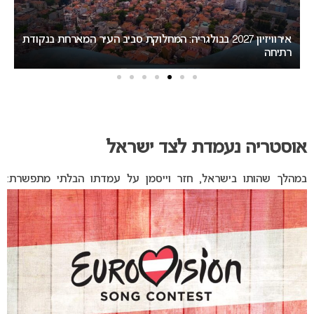
ת
המירוץ לאירוויזיון 2027: בורגס בדרך לחטוף לסופיה את האירוח
ב
אוסטריה נעמדת לצד ישראל
ב
מהלך שהותו בישראל, חזר וייסמן על עמדתו הבלתי מתפשרת: