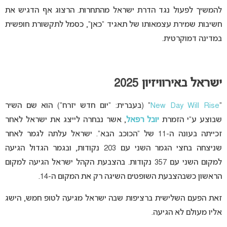
להמשיך לפעול נגד הדרת ישראל מהתחרות. הרצוג אף הדגיש את
חשיבות שמירת עצמאותו של תאגיד “כאן”, כסמל לתקשורת חופשית
במדינה דמוקרטית.
ישראל באירוויזיון 2025
“
New Day Will Rise
” (בעברית: “יום חדש יזרח”) הוא שם השיר
שבוצע ע”י הזמרת
יובל רפאל
, אשר נבחרה לייצג את ישראל לאחר
זכייתה בעונה ה-11 של “הכוכב הבא”. ישראל עלתה לגמר לאחר
שניצחה בחצי הגמר השני עם 203 נקודות, ובגמר הגדול הגיעה
למקום השני עם 357 נקודות. בהצבעת הקהל ישראל הגיעה למקום
הראשון כשבהצבעת השופטים השיגה רק את המקום ה-14.
זאת הפעם השלישית ברציפות שבה ישראל מגיעה לטופ חמש, הישג
אליו מעולם לא הגיעה.