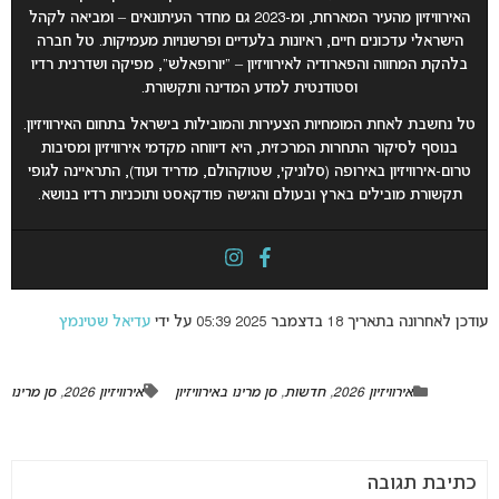
האירוויזיון מהעיר המארחת, ומ-2023 גם מחדר העיתונאים – ומביאה לקהל
הישראלי עדכונים חיים, ראיונות בלעדיים ופרשנויות מעמיקות. טל חברה
בלהקת המחווה והפארודיה לאירוויזיון – “יורופאלש”, מפיקה ושדרנית רדיו
וסטודנטית למדע המדינה ותקשורת.
טל נחשבת לאחת המומחיות הצעירות והמובילות בישראל בתחום האירוויזיון.
בנוסף לסיקור התחרות המרכזית, היא דיווחה מקדמי אירוויזיון ומסיבות
טרום-אירוויזיון באירופה (סלוניקי, שטוקהולם, מדריד ועוד), התראיינה לגופי
תקשורת מובילים בארץ ובעולם והגישה פודקאסט ותוכניות רדיו בנושא.
עודכן לאחרונה בתאריך 18 בדצמבר 2025 05:39 על ידי
עדיאל שטינמץ
אירוויזיון 2026
,
חדשות
,
סן מרינו באירוויזיון
אירוויזיון 2026
,
סן מרינו
כתיבת תגובה