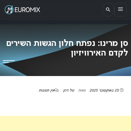
EUROMIX
אתר הבית של האירוויזיון בישראל
סן מרינו: נפתח חלון הגשות השירים
לקדם האירוויזיון
25 באוקטובר 2025
מאת
טל דהן
אין תגובות