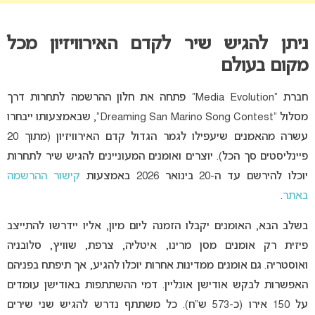
ניתן להגיש שיר לקדם האירוויזיון מכל
מקום בעולם
חברת “Media Evolution” פתחה את חלון ההרשמה לתחרות דרך
מסלול “Dreaming San Marino Song Contest”, שבאמצעותו ייבחרו
עשרה מהאמנים שיעפילו לגמר הגדול קדם האירוויזיון (מתוך 20
פיינליסטים סך הכל). יוצרים ואומנים המעוניינים להגיש שיר לתחרות
יוכלו להירשם עד ה-20 בינואר 2026 באמצעות
קישור ההרשמה
באתר
.
בשלב הבא, האומנים יקבלו הזמנה ליום מיון, אליו יידרשו להתייצב
פיזית רק אומנים מסן מרינו, איטליה, צרפת, שוויץ, סלובניה
ואוסטריה. גם אומנים ממדינות אחרות יוכלו להגיע, אך תיפתח בפניהם
האפשרות לבקש אודישן אונליין. דמי ההשתתפות באודישן עומדים
על 150 אירו (כ-573 ש”ח). כל משתתף נדרש להגיש שני שירים