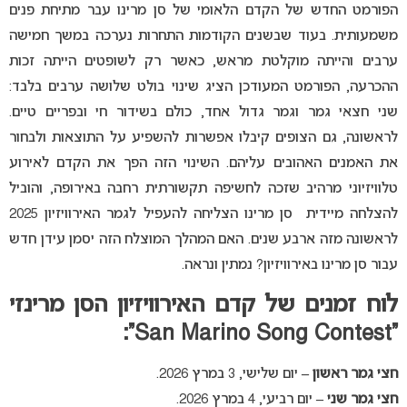
הפורמט החדש של הקדם הלאומי של סן מרינו עבר מתיחת פנים
משמעותית. בעוד שבשנים הקודמות התחרות נערכה במשך חמישה
ערבים והייתה מוקלטת מראש, כאשר רק לשופטים הייתה זכות
ההכרעה, הפורמט המעודכן הציג שינוי בולט שלושה ערבים בלבד:
שני חצאי גמר וגמר גדול אחד, כולם בשידור חי ובפריים טיים.
לראשונה, גם הצופים קיבלו אפשרות להשפיע על התוצאות ולבחור
את האמנים האהובים עליהם. השינוי הזה הפך את הקדם לאירוע
טלוויזיוני מרהיב שזכה לחשיפה תקשורתית רחבה באירופה, והוביל
להצלחה מיידית סן מרינו הצליחה להעפיל לגמר האירוויזיון 2025
לראשונה מזה ארבע שנים. האם המהלך המוצלח הזה יסמן עידן חדש
עבור סן מרינו באירוויזיון? נמתין ונראה.
לוח זמנים של קדם האירוויזיון הסן מרינזי
“San Marino Song Contest”:
חצי גמר ראשון –
יום שלישי, 3 במרץ 2026.
חצי גמר שני –
יום רביעי, 4 במרץ 2026.