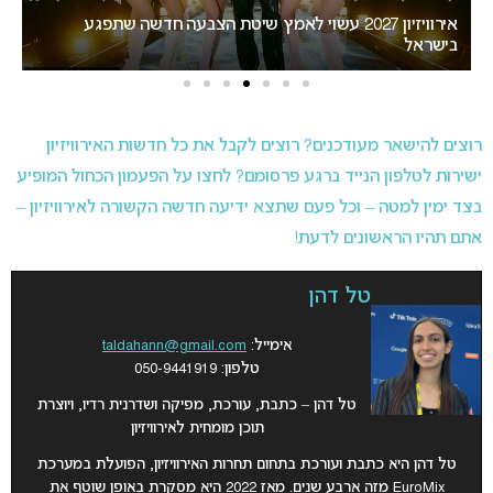
אירוויזיון 2027 עשוי לאמץ שיטת הצבעה חדשה שתפגע
“
בישראל
הא
רוצים להישאר מעודכנים? רוצים לקבל את כל חדשות האירוויזיון
ישירות לטלפון הנייד ברגע פרסומם? לחצו על הפעמון הכחול המופיע
בצד ימין למטה – וכל פעם שתצא ידיעה חדשה הקשורה לאירוויזיון –
אתם תהיו הראשונים לדעת!
טל דהן
אימייל:
taldahann@gmail.com
טלפון: 050-9441919
טל דהן – כתבת, עורכת, מפיקה ושדרנית רדיו, ויוצרת
תוכן מומחית לאירוויזיון
טל דהן היא כתבת ועורכת בתחום תחרות האירוויזיון, הפועלת במערכת
EuroMix מזה ארבע שנים. מאז 2022 היא מסקרת באופן שוטף את