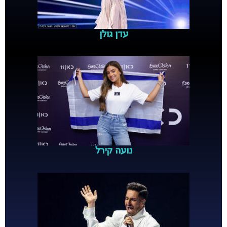
עדן גולן
נועה קירל