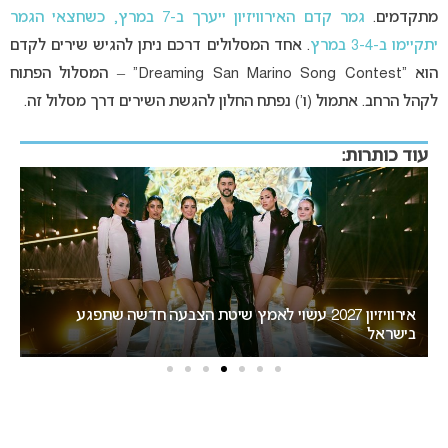
מתקדמים.
גמר קדם האירוויזיון ייערך ב-7 במרץ, כשחצאי הגמר
יתקיימו ב-3-4 במרץ
. אחד המסלולים דרכם ניתן להגיש שירים לקדם
הוא “Dreaming San Marino Song Contest” – המסלול הפתוח
לקהל הרחב. אתמול (ו’) נפתח החלון להגשת השירים דרך מסלול זה.
עוד כותרות:
אירוויזיון 2027 עשוי לאמץ שיטת הצבעה חדשה שתפגע
“אני
בישראל
האיר