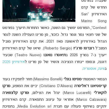
שעברה בפורמט
החדש של קדם
האירוויזיון “San
Marino Song
Contest”, הפורמט ימשיך גם השנה, כאשר התחרות תיערך בפורמט
של שני חצאי גמר וגמר גדול. כזכור, סן מרינו העפילה השנה לגמר
הגדול באירוויזיון לראשונה מאז 2021. את קדם האירוויזיון מוביל
המנכ”ל
רוברטו סרג’יו
(Roberto Sergio). שיאו של קדם האירוויזיון
ייערך ב-7 במרץ 2026 ב
תיאטרו נואובו
(Teatro Nuovo) שבעיר
דוגנה, ובסופו ייבחרו הנציג/ה והשיר של סן מרינו ל
אירוויזיון 2026
ב
ווינה, אוסטריה
.
הבמאי האמנותי
מסימו בונלי
(Massimo Bonelli) חוזר לתפקידו בעוד
קריסטיאנו ד’אליסרה
(Cristiano D’Alisera) יביים את המופע,
מרקו
לוקארלי
(Marco Lucarelli) ינהל את הצילום, ו
מרקו קלצווארה
(Marco Calzavara) אחראי על עיצוב התפאורה. קדם האירוויזיון
יתקיים בשיתוף פעולה עם חברת Media Evolution srl, בתמיכת