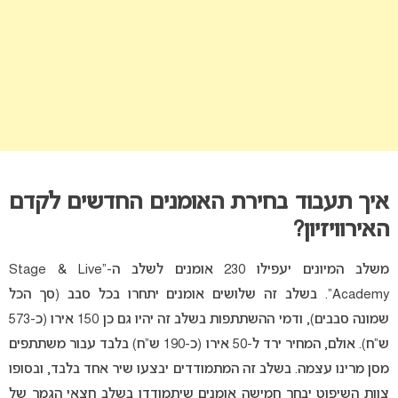
איך תעבוד בחירת האומנים החדשים לקדם
האירוויזיון?
משלב המיונים יעפילו 230 אומנים לשלב ה-“Stage & Live
Academy”. בשלב זה שלושים אומנים יתחרו בכל סבב (סך הכל
שמונה סבבים), ודמי ההשתתפות בשלב זה יהיו גם כן 150 אירו (כ-573
ש”ח). אולם, המחיר ירד ל-50 אירו (כ-190 ש”ח) בלבד עבור משתתפים
מסן מרינו עצמה. בשלב זה המתמודדים יבצעו שיר אחד בלבד, ובסופו
צוות השיפוט יבחר חמישה אומנים שיתמודדו בשלב חצאי הגמר של