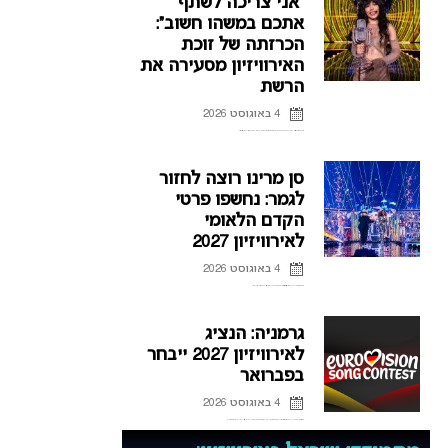
“אני צריכה לשתף
אתכם במשהו חשוב”:
הכרזתה של זוכת
האירוויזיון מסעירה את
הרשת
4 באוגוסט 2026
לורין (Loreen), זוכת אירוויזיון 2012 ו-2023 דוחה את הופעותיה בחודשים הקרובים, וברשת כבר נשאלת השאלה אם היא תחזור לקדם האירוויזיון השוודי.
סן מרינו רוצה לחזור
לגמר: נחשפו פרטי
הקדם הלאומי
לאירוויזיון 2027
4 באוגוסט 2026
אחרי כישלונות רבים בהעפלה לגמר האירוויזיון, סן מרינו חושפת את פרטי הקדם הלאומי לאירוויזיון 2027 ומקווה להגיע לפסגה
גרמניה: הנציג
לאירוויזיון 2027 ייבחר
בפברואר
4 באוגוסט 2026
אחרי שנים של אכזבות על הבמה האירופית, גרמניה מנסה למצוא את הנוסחה להצלחה, וחושפת פרטים חדשים על הקדם לאירוויזיון 2027 ועל תהליך בחירת הנציג הבא.