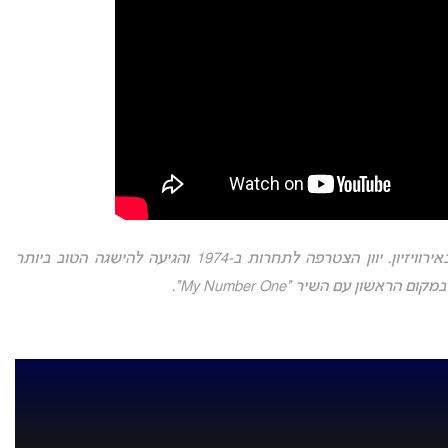
אירוויזיון 2026: זו תהיה ההשתתפות ה-46 של יוון באירוויזיון. יוון הצטרפה לתחרות ב-1974 והגיעה להישגה הטוב ביותר
ם הראשון עם השיר “My Number One”.