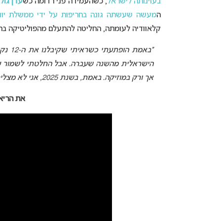
בעוינותה לישראל
, כשהעמידה פני רדומה כש
עדן גולן
ה
מעשה שעשתה גונה בחריפות על ידי ממשלת יוון
קלאוודיה לעומתה, החליטה להתעלם מהפוליטיקה בת
“באמת
הישראלית מהשנה שעברה. אבל החלטתי לשמור על 
אך ורק במוזיקה. באמת, בשנת 2025, אני לא מצליחה להבין למה עדיין יש מלחמות”.
את הריאי