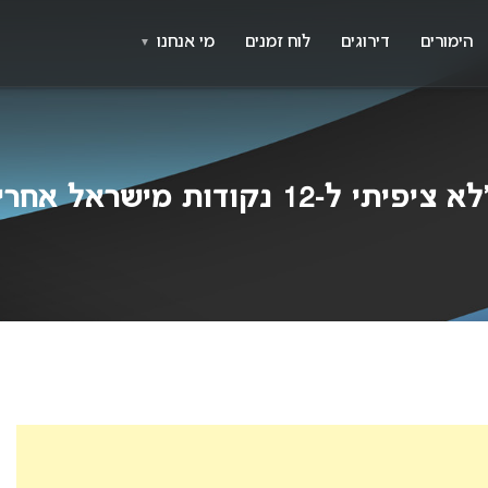
X
א
הימורים
דירוגים
לוח זמנים
מי אנחנו
▼