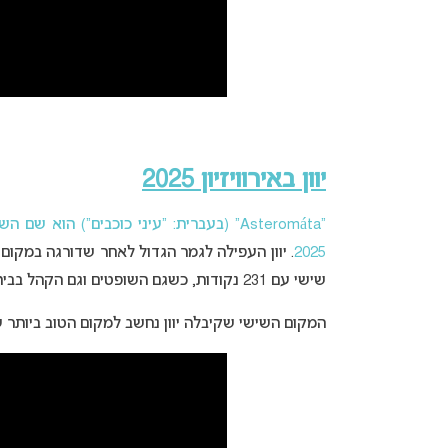
יוון באירוויזיון 2025
“Asteromáta” (בעברית: “עיני כוכבים”) הוא שם השיר שבוצע על ידי
2025
שישי עם 231 נקודות, כשגם השופטים וגם הקהל בבית העניקו לה את המקום השמיני.
המקום השישי שקיבלה יוון נחשב למקום הטוב ביותר עבור המדינה מאז 2013, ג