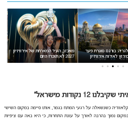
ת פער
מאכזב: העיר המארחת של אירוויזיון
עובר על החוק: למה א
ון
2027 לא תוכרז היום
פוליטיקה באירוויזיון?
1 נקודות מישראל”
כשנשאלה על רגעי המתח בגמר, אותו סיימה במקום השישי
ן במקום נמוך בהרבה לאורך על עונת התחרות, כי היא באה עם ציפיות