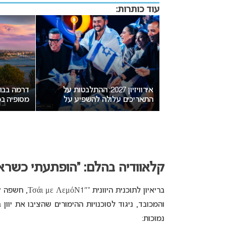
עוד כותרות:
אירוויזיון 2027: ההתלבטות על
דרמה בבולגריה: בורגס סוגר
התאריכים עלולה להשפיע על
מסופיה במירוץ לאירוח אירוויזי
ישראל
2027
קלאוודיה בהלם: “הופתעתי כשראיתי שקיבלנו 2
בריאיון לתוכנית היוונית “
Τσάι με ΛεμόΝ1″, חשפה קלאוודיה
והמכובד, ניגוד לסוכנויות ההימורים שהציבו את יוו
נמוכות: