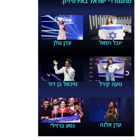
מתמודדי ישראל באירוויזיון:
יובל רפאל
עדן גולן
נועה קירל
מיכאל בן דוד
עדן אלנה
נטע ברזילי