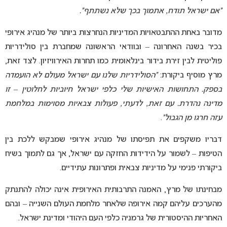
“אם ישראל תודח, אתמוך בכך שלא נשתתף”.
מדובר באחת ההתבטאויות המדיניות הנחרצות ביותר של מנהיג אירופי
בכיר בשנה האחרונה – ובוודאי הראשונה שמחברת בין סולידריות
פוליטית לבין זירת בידור בינלאומית כמו תחרות האירוויזיון. לצד זאת,
מרץ מוסיף ביקורת:
“הסולידריות שלנו עם ישראל מעולם לא הועמדה
בספק. התחושות האישיות שלי כלפי ישראל חיוביות לחלוטין – זו
מדינה נהדרת. עם זאת, לדעתי, פעולות צבאיות מסוימות במלחמת
עזה חרגו מן הגבול”
.
דבריו משקפים את תפיסתו של מנהיג אירופי שמבקש ללכת בין
הטיפות – לשמור על הידידות החזקה עם ישראל, אך גם לתמוך בשיח
ביקורתי פנימי על מדיניות צבאית ופתרונות עתידיים.
מבחינתו של מרץ, האמנה התרבותית האירופית אינה יכולה להתנתק
מהערכים עליהם קמה אירופה שלאחר מלחמת העולם השנייה – ובהם
האחריות ההיסטורית של גרמניה כלפי העם היהודי ומדינת ישראל.