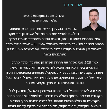
אבי זייקנר
אימייל:
aviz1986@gmail.com
טלפון: 050-9441919
אבי זייקנר הוא עורך ראשי, יוצר תוכן, פרשן ומומחה
בינלאומי לענייני תחרות הזמר של האירוויזיון. אבי עוקב
אחרי התחרות כמעט 30 שנה, ובשבע השנים האחרונות משמש כעורך
הראשי והמייסד של אתר האירוויזיון הישראלי EuroMix – האתר הגדול ביותר
בישראל ובין המובילים בעולם בתחום האירוויזיון, עם למעלה מ-1.5 מיליון
משתמשים בשנה.
מאז 2021, אבי מסקר את תחרות האירוויזיון מהשטח, מתוך מתחם
העיתונאים בעיר המארחת, ומביא לקוראי האתר חוויות ממקור ראשון,
ניתוחים מקצועיים ותגובות בלעדיות מהקהל, מהאמנים ומהמומחים. הניסיון
העשיר של אבי וההיכרות העמוקה עם עולם האירוויזיון באים לידי ביטוי בכל
כתבה, ומבטיחים מידע אמין, מקצועי ועדכני.
אבי זכה להכרה כמוביל דעה בתחום האירוויזיון בישראל, מתראיין לכלי
תקשורת מרכזיים, משתף פעולה עם מומחים בינלאומיים, ומפרסם תכנים
מקצועיים גם בפלטפורמות נוספות. כל כתבה נכתבת מתוך מחויבות
לאמינות, שקיפות, והבנת הקהל, תוך הקפדה על בדיקת עובדות והצגת