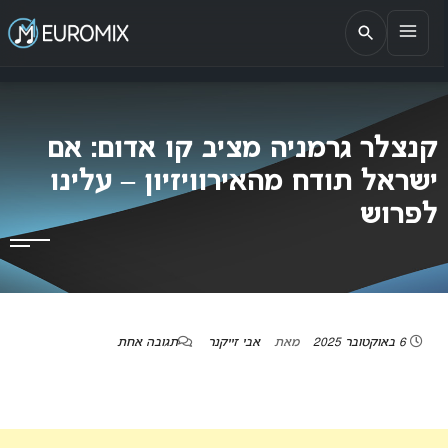
EUROMIX
אתר הבית של האירוויזיון בישראל
קנצלר גרמניה מציב קו אדום: אם
ישראל תודח מהאירוויזיון – עלינו
לפרוש
6 באוקטובר 2025
מאת
אבי זייקנר
תגובה אחת