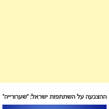
ההצבעה על השתתפות ישראל: “שערורייה”