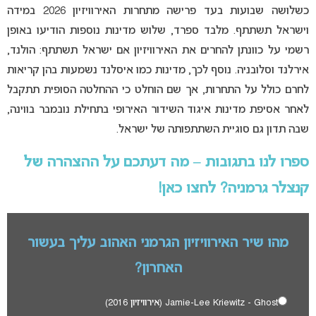
כשלושה שבועות בעד פרישה מתחרות האירוויזיון 2026 במידה
וישראל תשתתף. מלבד ספרד, שלוש מדינות נוספות הודיעו באופן
רשמי על כוונתן להחרים את האירוויזיון אם ישראל תשתתף: הולנד,
אירלנד וסלובניה. נוסף לכך, מדינות כמו איסלנד נשמעות בהן קריאות
לחרם כולל על התחרות, אך שם הוחלט כי ההחלטה הסופית תתקבל
לאחר אסיפת מדינות איגוד השידור האירופי בתחילת נובמבר בווינה,
שבה תדון גם סוגיית השתתפותה של ישראל.
ספרו לנו בתגובות – מה דעתכם על ההצהרה של
קנצלר גרמניה? לחצו כאן!
מהו שיר האירוויזיון הגרמני האהוב עליך בעשור
האחרון?
Jamie-Lee Kriewitz - Ghost (אירוויזיון 2016)