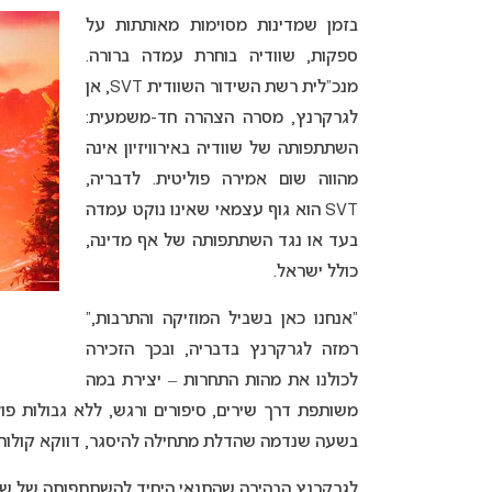
בזמן שמדינות מסוימות מאותתות על
ספקות, שוודיה בוחרת עמדה ברורה.
מנכ”לית רשת השידור השוודית SVT, אן
לגרקרנץ, מסרה הצהרה חד-משמעית:
השתתפותה של שוודיה באירוויזיון אינה
מהווה שום אמירה פוליטית. לדבריה,
SVT הוא גוף עצמאי שאינו נוקט עמדה
בעד או נגד השתתפותה של אף מדינה,
כולל ישראל.
“אנחנו כאן בשביל המוזיקה והתרבות,”
רמזה לגרקרנץ בדבריה, ובכך הזכירה
לכולנו את מהות התחרות – יצירת במה
משותפת דרך שירים, סיפורים ורגש, ללא גבולות פול
בשעה שנדמה שהדלת מתחילה להיסגר, דווקא קולות נא
לגרקרנץ הבהירה שהתנאי היחיד להשתתפותה של שוודיה 