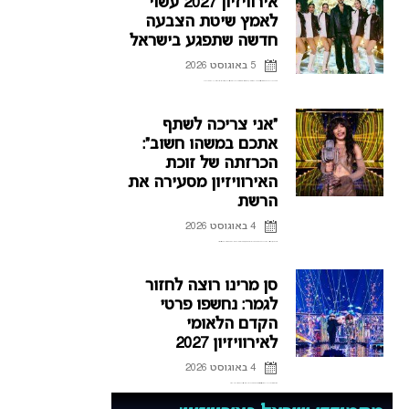
אירוויזיון 2027 עשוי
לאמץ שיטת הצבעה
חדשה שתפגע בישראל
5 באוגוסט 2026
שיטת ההצבעה החדשה שתוצג באירוויזיון אסיה מעלה סימני שאלה, האם אנחנו לקראת רפורמה בהצבעה גם באירוויזיון 2027? ואיך זה עשוי לפגוע בישראל? כל הפרטים בכתבה
“אני צריכה לשתף
אתכם במשהו חשוב”:
הכרזתה של זוכת
האירוויזיון מסעירה את
הרשת
4 באוגוסט 2026
לורין (Loreen), זוכת אירוויזיון 2012 ו-2023 דוחה את הופעותיה בחודשים הקרובים, וברשת כבר נשאלת השאלה אם היא תחזור לקדם האירוויזיון השוודי.
סן מרינו רוצה לחזור
לגמר: נחשפו פרטי
הקדם הלאומי
לאירוויזיון 2027
4 באוגוסט 2026
אחרי כישלונות רבים בהעפלה לגמר האירוויזיון, סן מרינו חושפת את פרטי הקדם הלאומי לאירוויזיון 2027 ומקווה להגיע לפסגה