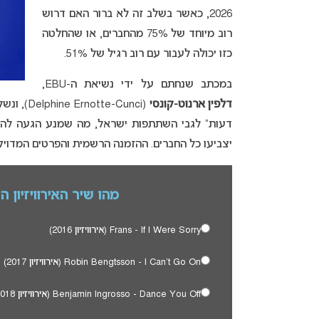
2026, כאשר בשלב זה לא ברור האם דרוש
רוב מיוחד של 75% מהחברים, או שהחלטה
כזו יכולה לעבור עם רוב רגיל של 51%.
במכתב שנחתם על ידי נשיאת ה-EBU,
דלפין ארנוט-קונסי
(e-Cunci
דעות” לגבי השתתפות ישראל, מה שמנע הגעה להסכ
יצביעו כל החברים. ההזמנה הרשמית והפרטים המדויק
מהו שיר האירוויזיון 
Frans - If I Were Sorry (אירוויזיון 2016)
Robin Bengtsson - I Can't Go On (אירוויזיון 2017)
Benjamin Ingrosso - Dance You Off (אירוויזיון 2018)