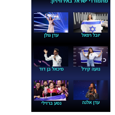
מתמודדי ישראל באירוויזיון:
יובל רפאל
עדן גולן
נועה קירל
מיכאל בן דוד
עדן אלנה
נטע ברזילי