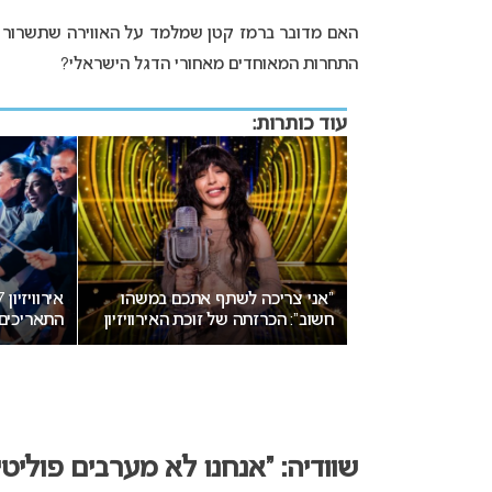
האם מדובר ברמז קטן שמלמד על האווירה שתשרור ב
התחרות המאוחדים מאחורי הדגל הישראלי?
עוד כותרות:
ון 2027 עשוי לאמץ שיטת
“אני צריכה לשתף אתכם במשהו
גע בישראל
חשוב”: הכרזתה של זוכת האירוויזיון
התאריכים ע
מסעירה את הרשת
ישראל
שוודיה: “אנחנו לא מערבים פוליטי