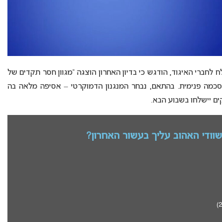
Delphine Ernott), ונשלח לחברי האיגוד, הודגש כי בדיון האחרון הוצגה “מגוון חסר תקדים של
מה פנימית. בהתאם, נבחר המנגנון הדמוקרטי – אסיפה מלאה בה
ים יישלחו בשבוע הבא.
השוודי האהוב עליך בעשור האחרון?