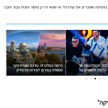
אסיפה שתכריע את עתידנו? או שמא זו רק נחמה זמנית עבור חובבי
אירוויזיון 2027: ההתלבטות על
דרמה בבולגריה: בורגס סוגרת פער
מאכז
לולה להשפיע על
מסופיה במירוץ לאירוח אירוויזיון
2027 לא תוכרז 
2027
קה”