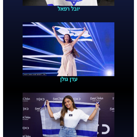
יובל רפאל
עדן גולן