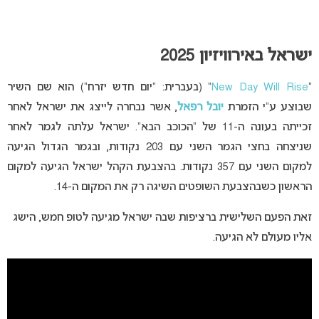
ישראל באירוויזיון 2025
“
New Day Will Rise
” (בעברית: “יום חדש יזרח”) הוא שם השיר
שבוצע ע”י הזמרת
יובל רפאל
, אשר נבחרה לייצג את ישראל לאחר
זכייתה בעונה ה-11 של “הכוכב הבא”. ישראל עלתה לגמר לאחר
שניצחה בחצי הגמר השני עם 203 נקודות, ובגמר הגדול הגיעה
למקום השני עם 357 נקודות. בהצבעת הקהל ישראל הגיעה למקום
הראשון כשבהצבעת השופטים השיגה רק את המקום ה-14.
זאת הפעם השלישית ברציפות שבה ישראל מגיעה לטופ חמש, הישג
אליו מעולם לא הגיעה.