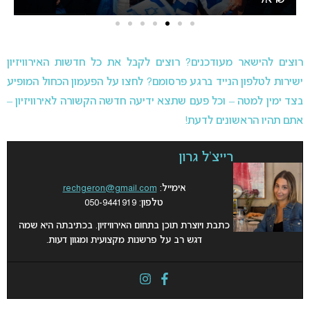
אירוויזיון 2027
מא
רוצים להישאר מעודכנים? רוצים לקבל את כל חדשות האירוויזיון
ישירות לטלפון הנייד ברגע פרסומם? לחצו על הפעמון הכחול המופיע
בצד ימין למטה – וכל פעם שתצא ידיעה חדשה הקשורה לאירוויזיון –
אתם תהיו הראשונים לדעת!
רייצ'ל גרון
אימייל:
rechgeron@gmail.com
טלפון: 050-9441919
כתבת ויוצרת תוכן בתחום האירוויזיון. בכתיבתה היא שמה
דגש רב על פרשנות מקצועית ומגוון דעות.