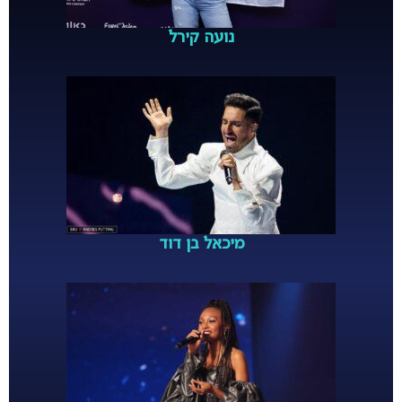
נועה קירל
מיכאל בן דוד