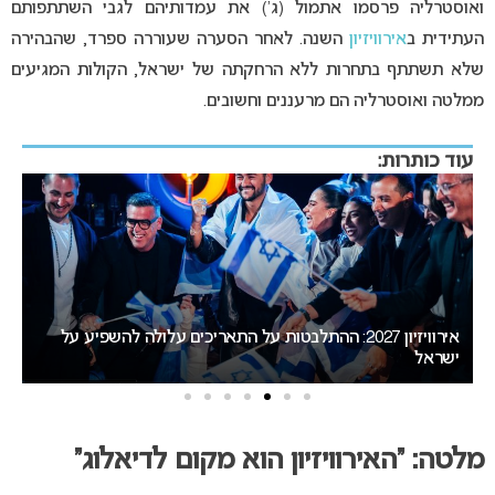
ואוסטרליה פרסמו אתמול (ג’) את עמדותיהם לגבי השתתפותם
העתידית ב
אירוויזיון
השנה. לאחר הסערה שעוררה ספרד, שהבהירה
שלא תשתתף בתחרות ללא הרחקתה של ישראל, הקולות המגיעים
ממלטה ואוסטרליה הם מרעננים וחשובים.
עוד כותרות:
דרמה בבולגריה: בורגס סוגרת פער מסופיה במירוץ לאירוח
אירוויזיון 2027
מא
מלטה: “האירוויזיון הוא מקום לדיאלוג
“