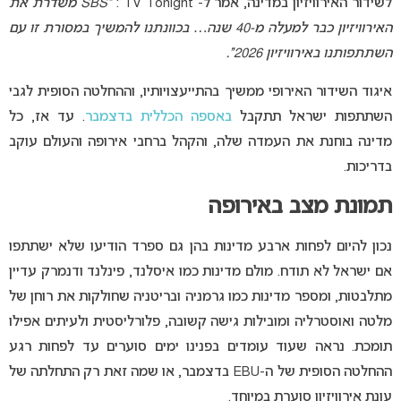
לשידור האירוויזיון במדינה, אמר ל-“TV Tonight”:
“‏SBS משדרת את
האירוויזיון כבר למעלה מ-40 שנה… בכוונתנו להמשיך במסורת זו עם
השתתפותנו באירוויזיון 2026”.
איגוד השידור האירופי ממשיך בהתייעצויותיו, וההחלטה הסופית לגבי
השתתפות ישראל תתקבל
באספה הכללית בדצמבר
. עד אז, כל
מדינה בוחנת את העמדה שלה, והקהל ברחבי אירופה והעולם עוקב
בדריכות.
תמונת מצב באירופה
נכון להיום לפחות ארבע מדינות בהן גם ספרד הודיעו שלא ישתתפו
אם ישראל לא תודח. מולם מדינות כמו איסלנד, פינלנד ודנמרק עדיין
מתלבטות, ומספר מדינות כמו גרמניה ובריטניה שחולקות את רוחן של
מלטה ואוסטרליה ומובילות גישה קשובה, פלורליסטית ולעיתים אפילו
תומכת. נראה שעוד עומדים בפנינו ימים סוערים עד לפחות רגע
ההחלטה הסופית של ה-EBU בדצמבר, או שמה זאת רק התחלתה של
עונת אירוויזיון סוערת במיוחד.