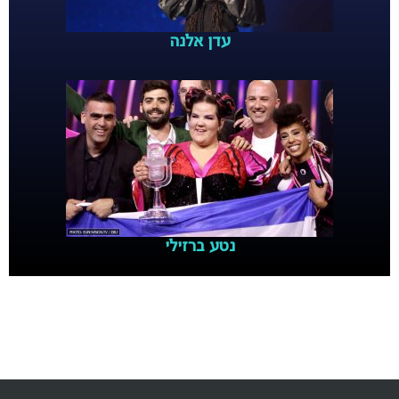
עדן אלנה
נטע ברזילי