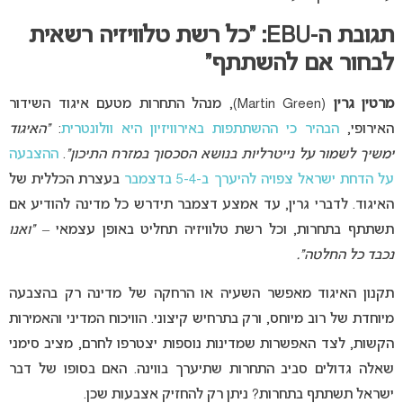
תגובת ה-EBU: “כל רשת טלוויזיה רשאית
לבחור אם להשתתף
“
מרטין גרין
(Martin Green), מנהל התחרות מטעם איגוד השידור
האירופי,
הבהיר כי ההשתתפות באירוויזיון היא וולונטרית
:
“האיגוד
ימשיך לשמור על נייטרליות בנושא הסכסוך במזרח התיכון”
.
ההצבעה
על הדחת ישראל צפויה להיערך ב-5-4 בדצמבר
בעצרת הכללית של
האיגוד. לדברי גרין, עד אמצע דצמבר תידרש כל מדינה להודיע אם
תשתתף בתחרות, וכל רשת טלוויזיה תחליט באופן עצמאי –
“ואנו
נכבד כל החלטה”.
תקנון האיגוד מאפשר השעיה או הרחקה של מדינה רק בהצבעה
מיוחדת של רוב מיוחס, ורק בתרחיש קיצוני. הוויכוח המדיני והאמירות
הקשות, לצד האפשרות שמדינות נוספות יצטרפו לחרם, מציב סימני
שאלה גדולים סביב התחרות שתיערך בווינה. האם בסופו של דבר
ישראל תשתתף בתחרות? ניתן רק להחזיק אצבעות שכן.