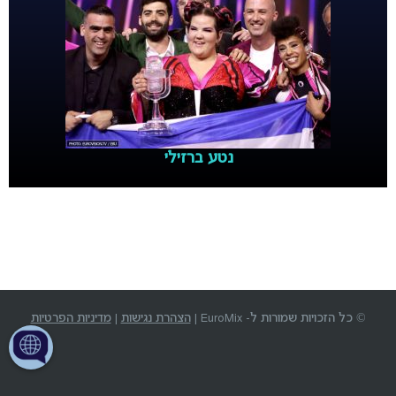
נטע ברזילי
© כל הזכויות שמורות ל- EuroMix |
הצהרת נגישות
|
מדיניות הפרטיות