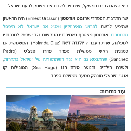
היא הצהרה כבדת משקל, שצפויה לשנות את משחק לרעת ישראל.
שר התרבות הספרדי
ארנסט אורטסון
(Ernest Urtasun) היה הראשון
שהציע לרשת
לפרוש מאירוויזיון 2026 אם ישראל לא תיפסל
מהתחרות
. אורטסון מצטרף באמירותיו הנוקשות נגד ישראל לחברותיו
למפלגה, שרת העבודה
יולנדה דיאז
(Yolanda Diaz) המשמשת גם
כסגנית ראש ממשלת ספרד
פדרו סנצ’ס
(Pedro
Sanchez)
שהתבטא גם הוא נגד השתתפותה של ישראל בתחרות
,
ולשרת הילדים והנוער
סירה רגו
(Sira Rego) המובילות קו
אנטי-ישראלי מובהק מטעם ממשלת ספרד.
עוד כותרות: