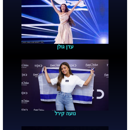
עדן גולן
נועה קירל