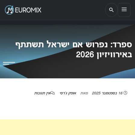
EUROMIX
אתר הבית של האירוויזיון בישראל
ספרד: נפרוש אם ישראל תשתתף
באירוויזיון 2026
16 בספטמבר 2025
מאת
אופק ג'רסי
אין תגובות