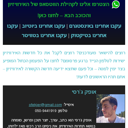
הצטרפו אלינו לקהילת הווטסאפ של האירוויזיון
והכוכב הבא – לחצו כאן!
עקבו אחרינו באינסטגרם
|
עקבו אחרינו ביוטיוב
|
עקבו
אחרינו בטיקטוק
|
עקבו אחרינו בטוויטר
רוצים להישאר מעודכנים? רוצים לקבל את כל חדשות האירוויזיון
ישירות לטלפון הנייד ברגע פרסומם? לחצו על הפעמון הכחול המופיע
בצד ימין למטה – וכל פעם שתצא ידיעה חדשה הקשורה לאירוויזיון –
אתם תהיו הראשונים לדעת!
אופק ג'רסי
אימייל:
ofekjer@gmail.com
טלפון: 050-9441919
אופק ג’רסי הוא כתב, עורך, יוצר תוכן ופרשן, מומחה
בנושא תחרות האירוויזיון. את ניסיונו הרב רכש מאז ילדותו,