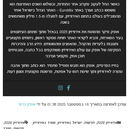
כאשר החל לעקוב מקרוב אחר התחרות, ובשלוש השנים האחרונות הוא
משמש ככתב ועורך באתר EuroMix – האתר הגדול בישראל ואחד
מהמובילים בעולם בתחום האירוויזיון, עם למעלה מ-1.5 מיליון משתמשים
בשנה.
אופק סיקר מהשטח את אירוויזיון 2025 בבאזל מתוך מתחם העיתונאים
בעיר המארחת, והביא לקוראי האתר חוויות ממקור ראשון, ניתוחים מקצועיים
ותגובות בלעדיות מהקהל, מהאמנים ומהמומחים. הידע הרב וההיכרות
המקיפה של אופק עם עולם האירוויזיון משתקפים בכל כתבה, ומבטיחים
תוכן אמין, מקצועי ועדכני.
בחייו הפרטיים, אופק הוא חובש ומטייל מתמיד. הוא כותב מתוך אהבה
טהורה לאירוויזיון ותוך שימת דגש על אמינות, פרשנות מקצועית ומגוון דעות.
עודכן לאחרונה בתאריך 16 בספטמבר 2025 01:38 על ידי
אופק ג’רסי
אירוויזיון 2026
,
חדשות
,
ישראל באירוויזיון
,
ספרד באירוויזיון
אירוויזיון 2026
,
חדשות
,
ספרד