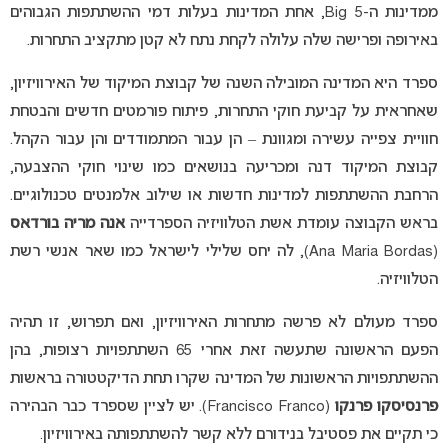
ממדינות ה-Big 5, אחת המדינות בעלות דמי ההשתתפות הגבוהים
באירופה ופרישה שלה עלולה לקחת נתח לא קטן מתקציב התחרות.
ספרד היא המדינה המובילה השנה של קבוצת המיקוד של האירוויזיון,
שאחראית על קביעת חוקי התחרות, פיתוח פורמטים חדשים והבטחת
חוויית צפייה עשירה ומגוונת – הן עבור המתמודדים והן עבור הקהל.
קבוצת המיקוד דנה ומכריעה בנושאים כמו שינוי חוקי ההצבעה,
הרחבת ההשתתפות למדינות חדשות או שילוב אלמנטים טכנולוגיים.
בראש הקבוצה עומדת אשת הטלוויזיה הספרדייה
אנה מריה בורדאס
(Ana Maria Bordas), לה יחס שלילי לישראל כמו שאר אנשי רשת
הטלוויזיה.
ספרד מעולם לא פרשה מתחרות האירוויזיון, ואם תפרוש, זו תהיה
הפעם הראשונה שתעשה זאת אחרי 65 השתתפויות רצופות, בהן
ההשתתפויות הראשונות של המדינה שקרו תחת הדיקטטורה בראשות
פרנסיסקו פרנקו
(Francisco Franco). יש לציין שספרד כבר הבהירה
כי תקיים את פסטיבל בנידורם ללא קשר להשתתפותה באירוויזיון.