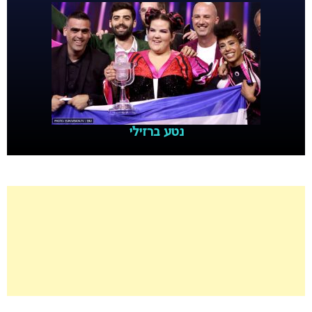
נטע ברזילי