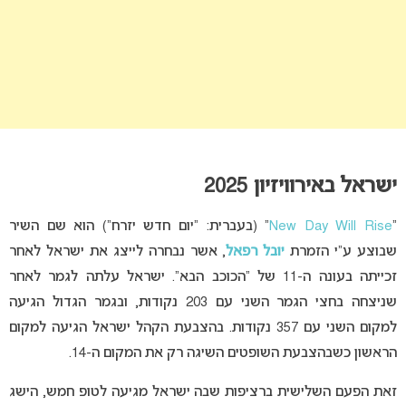
ישראל באירוויזיון 2025
“
New Day Will Rise
” (בעברית: “יום חדש יזרח”) הוא שם השיר
שבוצע ע”י הזמרת
יובל רפאל
, אשר נבחרה לייצג את ישראל לאחר
זכייתה בעונה ה-11 של “הכוכב הבא”. ישראל עלתה לגמר לאחר
שניצחה בחצי הגמר השני עם 203 נקודות, ובגמר הגדול הגיעה
למקום השני עם 357 נקודות. בהצבעת הקהל ישראל הגיעה למקום
הראשון כשבהצבעת השופטים השיגה רק את המקום ה-14.
זאת הפעם השלישית ברציפות שבה ישראל מגיעה לטופ חמש, הישג