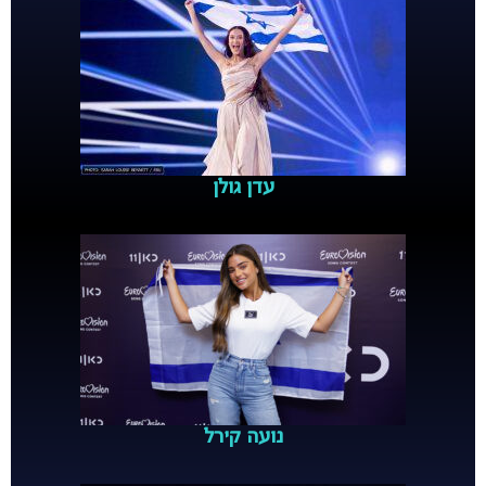
עדן גולן
נועה קירל