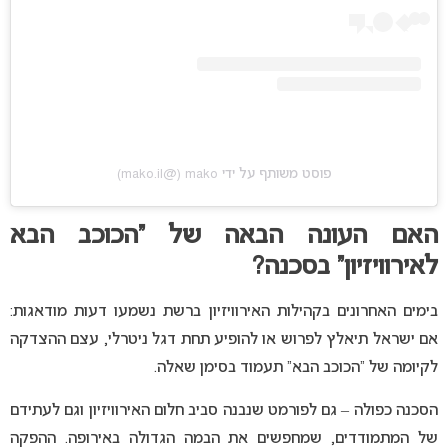
פוסט משותף על ידי ‏‎mako‎‏ (@‏‎mako.il‎‏)
האם העונה הבאה של “הכוכב הבא
לאירוויזיון” בסכנה?
בימים האחרונים בקהילות האירוויזיון ברשת נשמעו דעות מודאגות:
אם ישראל תיאלץ לפרוש או להופיע תחת דגל ניטרלי, עצם ההצדקה
לקיומה של “הכוכב הבא” תעמוד בסימן שאלה.
הסכנה כפולה – גם לפורמט שנבנה סביב חלום האירוויזיון וגם לעתידם
של המתמודדים, שמחפשים את הבמה הגדולה באירופה. ההפקה