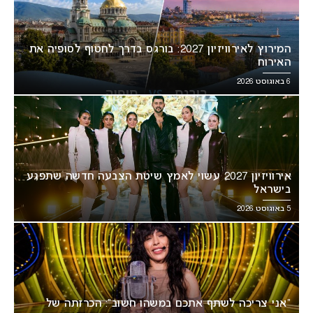
המירוץ לאירוויזיון 2027: בורגס בדרך לחטוף לסופיה את
האירוח
6 באוגוסט 2026
אירוויזיון 2027 עשוי לאמץ שיטת הצבעה חדשה שתפגע
בישראל
5 באוגוסט 2026
“אני צריכה לשתף אתכם במשהו חשוב”: הכרזתה של