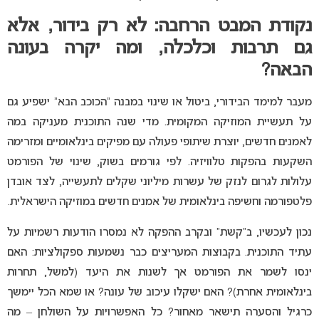
נקודת המבט הרחבה: לא רק בידור, אלא
גם תרבות וכלכלה, ומה יקרה בעונה
הבאה?
מעבר למימד הבידורי, ביטול או שינוי במבנה “הכוכב הבא” ישפיע גם
על תעשיית המוזיקה המקומית. מדי שנה התוכנית מעניקה במה
לאמנים חדשים, יוצרת שיתופי פעולה עם מפיקים בינלאומיים ומזרימה
השקעות בהפקות טלוויזיה. לפי גורמים בשוק, שינוי של הפורמט
עלולות לגרום לנזק של עשרות מיליוני שקלים לתעשייה, לצד אובדן
פלטפורמה וחשיפה בינלאומית של אמנים חדשים במוזיקה הישראלית.
נכון לעכשיו, ב”קשת” ובקרב ההפקה לא נמסרו הודעות רשמיות על
עתיד התוכנית. בקבוצות המעריצים כבר נשמעות ספקולציות: האם
ינסו לשמר את הפורמט אך לשנות את היעד (למשל, תחרות
בינלאומית אחרת)? האם ישקלו עיכוב של עונה? או שמא הכל יימשך
כרגיל והסערה תישאר מאחור? כל האפשרויות על השולחן – מה