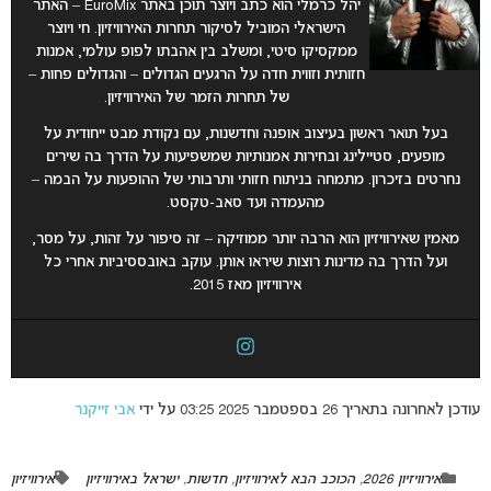
יהל כרמלי הוא כתב ויוצר תוכן באתר EuroMix – האתר
הישראלי המוביל לסיקור תחרות האירוויזיון. חי ויוצר
ממקסיקו סיטי, ומשלב בין אהבתו לפופ עולמי, אמנות
חזותית וזווית חדה על הרגעים הגדולים – והגדולים פחות –
של תחרות הזמר של האירוויזיון.
בעל תואר ראשון בעיצוב אופנה וחדשנות, עם נקודת מבט ייחודית על
מופעים, סטיילינג ובחירות אמנותיות שמשפיעות על הדרך בה שירים
נחרטים בזיכרון. מתמחה בניתוח חזותי ותרבותי של ההופעות על הבמה –
מהעמדה ועד סאב-טקסט.
מאמין שאירוויזיון הוא הרבה יותר ממוזיקה – זה סיפור על זהות, על מסר,
ועל הדרך בה מדינות רוצות שיראו אותן. עוקב באובססיביות אחרי כל
אירוויזיון מאז 2015.
עודכן לאחרונה בתאריך 26 בספטמבר 2025 03:25 על ידי
אבי זייקנר
אירוויזיון 2026
,
הכוכב הבא לאירוויזיון
,
חדשות
,
ישראל באירוויזיון
אירוויזיון