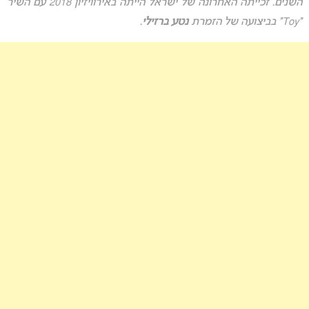
השנים. זכייתה האחרונה של ישראל הייתה באירוויזיון 2018 עם השיר
“Toy” בביצועה של הזמרת
נטע ברזילי
.