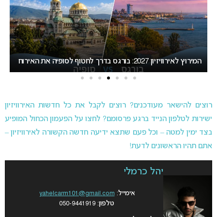
אירוויזיון 2027 עשוי לאמץ שיטת הצבעה חדשה שתפגע
“
בישראל
הא
רוצים להישאר מעודכנים? רוצים לקבל את כל חדשות האירוויזיון
ישירות לטלפון הנייד ברגע פרסומם? לחצו על הפעמון הכחול המופיע
בצד ימין למטה – וכל פעם שתצא ידיעה חדשה הקשורה לאירוויזיון –
אתם תהיו הראשונים לדעת!
יהל כרמלי
אימייל:
yahelcarm101@gmail.com
טלפון: 050-9441919