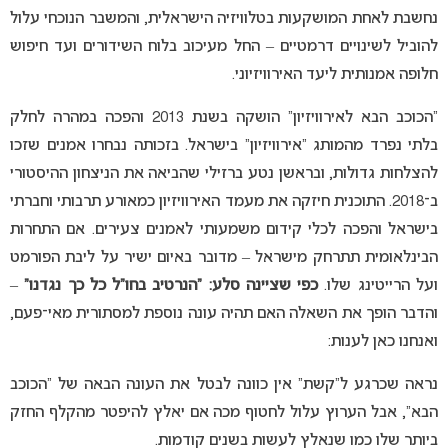
נחשבת לאחת המושקעות בטלוויזיה הישראלית, והמשבר הנוכחי עלול
להוביל לשינויים דרמטיים – החל מעיכוב בלוח השידורים ועד חיפוש
חלופה אמנותית ליעד האירוויזיוני.
“הכוכב הבא לאירוויזיון” הושקה בשנת 2013 והפכה במהרה לחלק
בלתי נפרד מהמותג “אירוויזיון” בישראל. בזכותה נבחרו אמנים שזכו
להצלחות גדולות, ובראשן נטע ברזילי שהביאה את הניצחון ההיסטורי
ב־2018. התוכנית חיזקה את מעמד האירוויזיון כמאורע תרבותי וחברתי
בישראל והפכה לכלי קידום משמעותי לאמנים צעירים. אם התחרות
הבינלאומית תתרחק מישראל – מדובר באיום ישיר על ליבת הפורמט
ועל הרייטינג שלו.
כפי שציינה סלע: “הנרטיב בחו”ל כל כך נגדנו”
–
והדבר הופך את השאלה האם תהיה עונה נוספת למסתורית מאי־פעם,
ואנחנו כאן לענות:
נראה שכרגע ל”קשת” אין כוונה לבטל את העונה הבאה של “הכוכב
הבא”, אבל הערוץ עלול לחטוף מכה אם יאלץ להיפטר מהקלף החזק
ביותר שלו כמו שנאלץ לעשות בשנים קודמות.