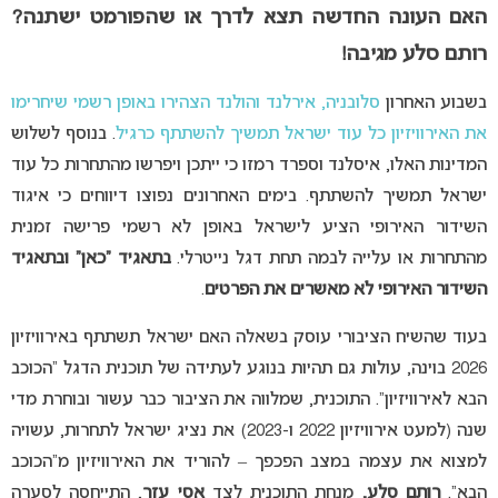
האם העונה החדשה תצא לדרך או שהפורמט ישתנה?
רותם סלע מגיבה!
בשבוע האחרון
סלובניה, אירלנד והולנד הצהירו באופן רשמי שיחרימו
את האירוויזיון כל עוד ישראל תמשיך להשתתף כרגיל
. בנוסף לשלוש
המדינות האלו, איסלנד וספרד רמזו כי ייתכן ויפרשו מהתחרות כל עוד
ישראל תמשיך להשתתף. בימים האחרונים נפוצו דיווחים כי איגוד
השידור האירופי הציע לישראל באופן לא רשמי פרישה זמנית
מהתחרות או עלייה לבמה תחת דגל נייטרלי.
בתאגיד “כאן” ובתאגיד
השידור האירופי לא מאשרים את הפרטים
.
בעוד שהשיח הציבורי עוסק בשאלה האם ישראל תשתתף באירוויזיון
2026 בוינה, עולות גם תהיות בנוגע לעתידה של תוכנית הדגל “הכוכב
הבא לאירוויזיון”. התוכנית, שמלווה את הציבור כבר עשור ובוחרת מדי
שנה (למעט אירוויזיון 2022 ו-2023) את נציג ישראל לתחרות, עשויה
למצוא את עצמה במצב הפכפך – להוריד את האירוויזיון מ”הכוכב
הבא”.
רותם סלע,
מנחת התוכנית לצד
אסי עזר
, התייחסה לסערה