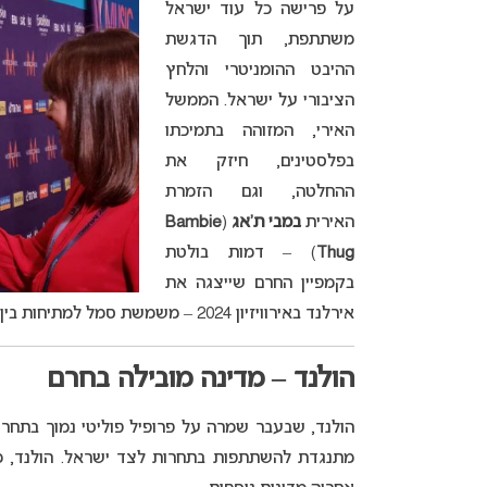
על פרישה כל עוד ישראל
משתתפת, תוך הדגשת
ההיבט ההומניטרי והלחץ
הציבורי על ישראל. הממשל
האירי, המזוהה בתמיכתו
בפלסטינים, חיזק את
ההחלטה, וגם הזמרת
האירית
במבי ת’אג
(
Bambie
Thug
) – דמות בולטת
בקמפיין החרם שייצגה את
אירלנד באירוויזיון 2024 – משמשת סמל למתיחות בין המדינות והביעה תמיכה בהחלטה של RTÉ.
הולנד – מדינה מובילה בחרם
מתנגדת להשתתפות בתחרות לצד ישראל. הולנד, מדי