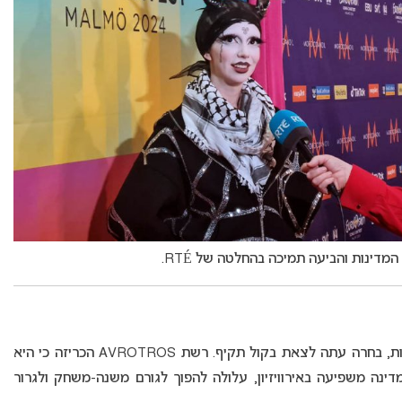
הולנד, שבעבר שמרה על פרופיל פוליטי נמוך בתחרות, בחרה עתה לצאת בקול תקיף. רשת AVROTROS הכריזה כי היא
נה משפיעה באירוויזיון, עלולה להפוך לגורם משנה-משחק ולגרור