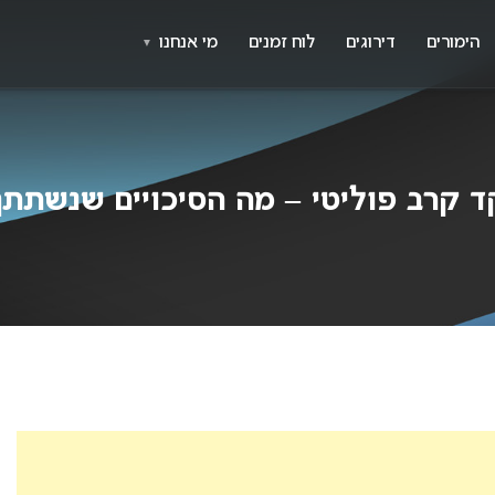
X
א
הימורים
דירוגים
לוח זמנים
מי אנחנו
▼