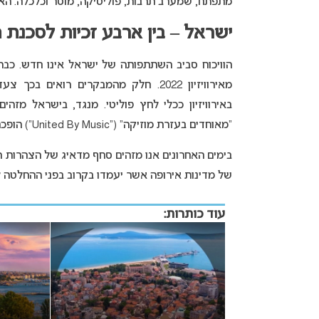
מתפתח, שמערב תרבות, פוליטיקה, מוסר וכלכלה. ה
ישראל – בין ארבע זכיות לסכנת 
הוויכוח סביב השתתפותה של ישראל אינו חדש. כב
מאירוויזיון 2022. חלק מהמבקרים רוא
באירוויזיון ככלי לחץ פוליטי. מנגד, בישראל מזה
“מאוחדים בעזרת מוזיקה” (“United By Music”) הופכת במרוצת השנים לזירה פוליטית מפולגת.
בימים האחרונים אנו מזהים סחף מדאיג של הצהרות 
של מדינות אירופה אשר יעמדו בקרוב בפני ההחלטה 
עוד כותרות: