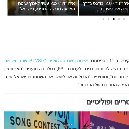
המירוץ לאירוויזיון 2027: בורגס בדרך
אירוויזיון 2027 עשוי לאמץ שיטת
“א
פיה את האירוח
הצבעה חדשה שתפגע בישראל
חשו
מס
 בספטמבר
איימה רשת הטלוויזיה RTVSLO שתפרוש אם
. יתרה מכך – היא עצרה את הליך בחירת הנציג לתחרות. בניגוד לעמדת EBU, בסלובניה טוענים: “האירוויזיון
 בין מדינות”, ומוסיפים: “ההחלטה אם לאשר את השתתפות ישראל אינה
הזיקה המדינית של התחרות”.
יים ופוליטיים