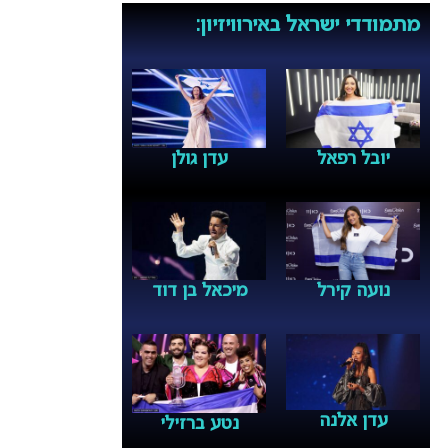
מתמודדי ישראל באירוויזיון:
יובל רפאל
עדן גולן
נועה קירל
מיכאל בן דוד
עדן אלנה
נטע ברזילי