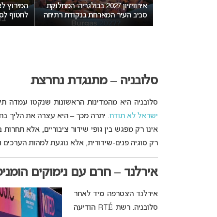
יזה גיל מותר
אירוויזיון 2027 בבולגריה: המחלוקת
ון?
סביב העיר המארחת בנקודת רתיחה
לחטוף לסו
סלובניה – מתנגדת נחרצת
סלובניה היא מהמדינות הראשונות שנקטו עמדה תקיפה. ב-11
ישראל לא תודח
אינו רק מפגש בין גופי שידור ציבוריים, אלא תחרות
רק סוגיה פנים-שידורית, אלא נוגעת למהות הערכים ו
אירלנד – חרם עם נימוקים הומניטר
אירלנד הצטרפה מיד לאחר
סלובניה. רשת RTÉ הודיעה