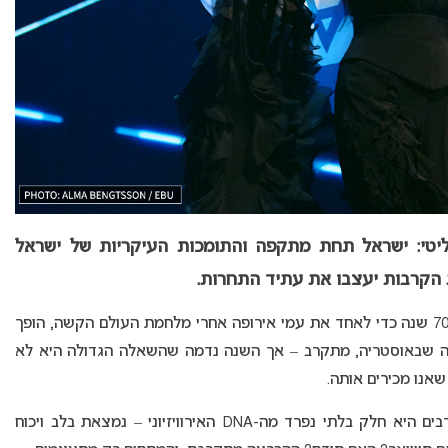
ים לקרב פוליטי: ישראל תחת מתקפה והתומכות העיקריות של ישראל
 הקרבות יעצבו את עתיד התחרות.
מה קורה כשאירוע מוזיקלי בינלאומי, שנולד לפני כ-70 שנה כדי לאחד את עמי אירופה אחרי מלחמת העולם הקשה, הופך
ת? אירוויזיון 2026, שייערך בווינה שבאוסטריה, מתקרב – אך השנה נדמה שהשאלה הגדולה היא לא
שאנו מכירים אותה.
ישראל – מדינה שכבר זכתה ארבע פעמים ובעיני רבים היא חלק בלתי נפרד מה-DNA האירוויזיוני – נמצאת בלב ויכוח