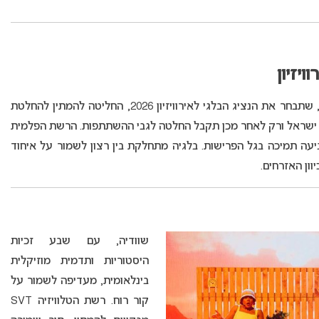
יזיון
בלגיה מציגה תמונה מורכבת: הרשת הוולונית RTBF, שתבחר את הנציג הבלגי לאירוויזיון 2026, החליטה להמתין להחלטת
 ישראל ורק לאחר מכן תקבל החלטה לגבי ההשתתפות. הרשת הפלמית
 הביעה תמיכה בגל הפרישות. בלגיה מתחלקת בין רצון לשמור על איחוד
וון האזרחים.
שוודיה, עם שבע זכיות
היסטוריות ותדמית מוזיקלית
בינלאומית, מעדיפה לשמור על
קור רוח. רשת הטלוויזיה SVT